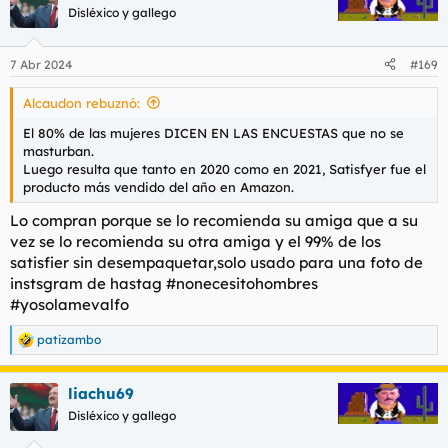
Disléxico y gallego
7 Abr 2024
#169
Alcaudon rebuznó:
El 80% de las mujeres DICEN EN LAS ENCUESTAS que no se
masturban.
Luego resulta que tanto en 2020 como en 2021, Satisfyer fue el
producto más vendido del año en Amazon.
Lo compran porque se lo recomienda su amiga que a su
vez se lo recomienda su otra amiga y el 99% de los
satisfier sin desempaquetar,solo usado para una foto de
instsgram de hastag #nonecesitohombres
#yosolamevalfo
patizambo
R
e
a
liachu69
c
c
Disléxico y gallego
i
o