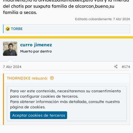
del chotis por suxputa familia de alcorcon,bueno,su
familia a secas.
Editado cobardemente:
7 Abr 2024
TORBE
R
e
a
curro jimenez
c
c
Muerto por dentro
i
o
n
7 Abr 2024
#174
e
s
THORNDIKE rebuznó:
:
Para ver este contenido, necesitaremos su consentimiento
para configurar cookies de terceros.
Para obtener información más detallada, consulte nuestra
página de cookies
.
Aceptar cookies de terceros