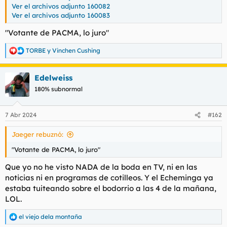
Ver el archivos adjunto 160082
Ver el archivos adjunto 160083
"Votante de PACMA, lo juro"
TORBE
y
Vinchen Cushing
R
e
a
Edelweiss
c
c
180% subnormal
i
o
n
7 Abr 2024
#162
e
s
Jaeger rebuznó:
:
"Votante de PACMA, lo juro"
Que yo no he visto NADA de la boda en TV, ni en las
noticias ni en programas de cotilleos. Y el Echeminga ya
estaba tuiteando sobre el bodorrio a las 4 de la mañana,
LOL.
el viejo dela montaña
R