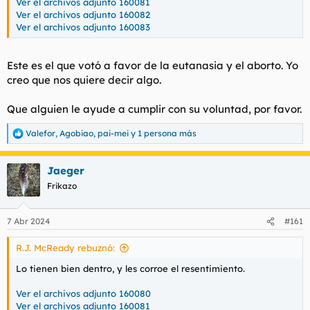
Ver el archivos adjunto 160081
Ver el archivos adjunto 160082
Ver el archivos adjunto 160083
Este es el que votó a favor de la eutanasia y el aborto. Yo
creo que nos quiere decir algo.
Que alguien le ayude a cumplir con su voluntad, por favor.
Valefor
,
Agobiao
,
pai-mei
y 1 persona más
R
e
a
Jaeger
c
c
Frikazo
i
o
n
7 Abr 2024
#161
e
s
R.J. McReady rebuznó:
:
Lo tienen bien dentro, y les corroe el resentimiento.
Ver el archivos adjunto 160080
Ver el archivos adjunto 160081