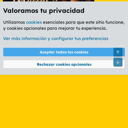
Valoramos tu privacidad
Utilizamos
cookies
esenciales para que este sitio funcione,
y cookies opcionales para mejorar tu experiencia.
Foro General
Ver más información y configurar tus preferencias
Cookies
PL OLDSTYLE AMARILLO
Cambiar fuente
Español (ES)
Arri
Aceptar todas las cookies
Contáctanos
Términos y reglas
Política de privacidad
Ayuda
R
Pie
S
Rechazar cookies opcionales
S
®
Community platform by XenForo
© 2010-2026 XenForo Ltd.