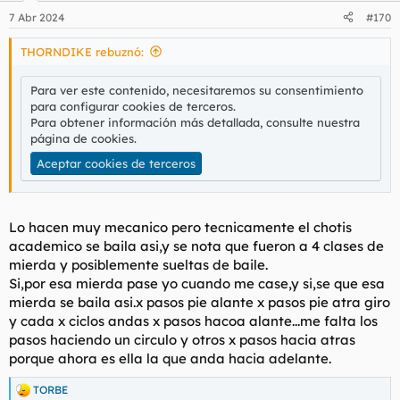
n
7 Abr 2024
#170
e
s
THORNDIKE rebuznó:
:
Para ver este contenido, necesitaremos su consentimiento
para configurar cookies de terceros.
Para obtener información más detallada, consulte nuestra
página de cookies
.
Aceptar cookies de terceros
Lo hacen muy mecanico pero tecnicamente el chotis
academico se baila asi,y se nota que fueron a 4 clases de
mierda y posiblemente sueltas de baile.
Si,por esa mierda pase yo cuando me case,y si,se que esa
mierda se baila asi.x pasos pie alante x pasos pie atra giro
y cada x ciclos andas x pasos hacoa alante...me falta los
pasos haciendo un circulo y otros x pasos hacia atras
porque ahora es ella la que anda hacia adelante.
TORBE
R