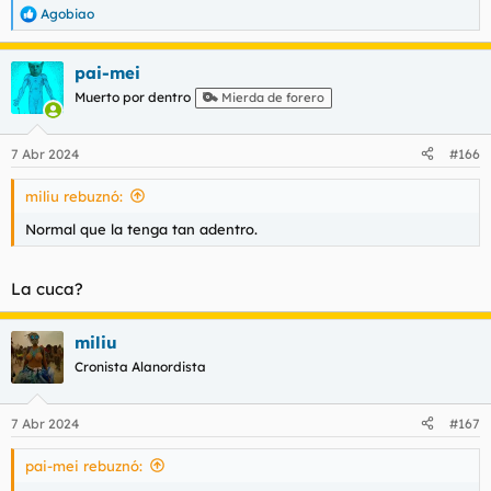
Agobiao
R
e
a
pai-mei
c
c
Muerto por dentro
Mierda de forero
i
o
n
7 Abr 2024
#166
e
s
miliu rebuznó:
:
Normal que la tenga tan adentro.
La cuca?
miliu
Cronista Alanordista
7 Abr 2024
#167
pai-mei rebuznó: