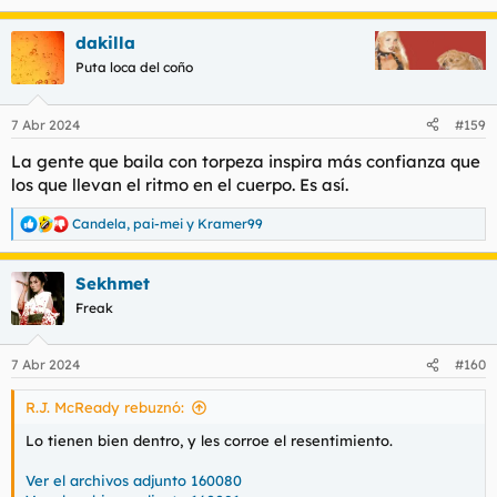
e
a
dakilla
c
c
Puta loca del coño
i
o
n
7 Abr 2024
#159
e
s
La gente que baila con torpeza inspira más confianza que
:
los que llevan el ritmo en el cuerpo. Es así.
Candela
,
pai-mei
y
Kramer99
R
e
a
Sekhmet
c
c
Freak
i
o
n
7 Abr 2024
#160
e
s
R.J. McReady rebuznó:
:
Lo tienen bien dentro, y les corroe el resentimiento.
Ver el archivos adjunto 160080