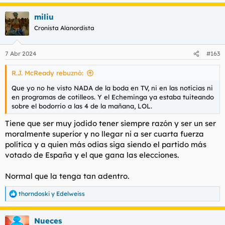
e
a
miliu
c
c
Cronista Alanordista
i
o
n
7 Abr 2024
#163
e
s
R.J. McReady rebuznó:
:
Que yo no he visto NADA de la boda en TV, ni en las noticias ni
en programas de cotilleos. Y el Echeminga ya estaba tuiteando
sobre el bodorrio a las 4 de la mañana, LOL.
Tiene que ser muy jodido tener siempre razón y ser un ser
moralmente superior y no llegar ni a ser cuarta fuerza
política y a quien más odias siga siendo el partido más
votado de España y el que gana las elecciones.
Normal que la tenga tan adentro.
thorndoski
y
Edelweiss
R
e
a
Nueces
c