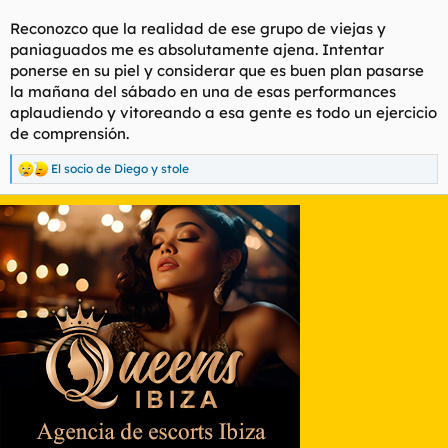
Reconozco que la realidad de ese grupo de viejas y
paniaguados me es absolutamente ajena. Intentar
ponerse en su piel y considerar que es buen plan pasarse
la mañana del sábado en una de esas performances
aplaudiendo y vitoreando a esa gente es todo un ejercicio
de comprensión.
El socio de Diego
y
stole
R
e
a
c
c
i
o
n
e
s
: