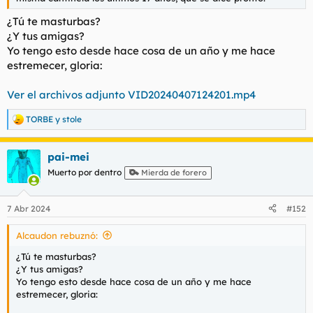
t
o
e
¿Tú te masturbas?
m
¿Y tus amigas?
a
Yo tengo esto desde hace cosa de un año y me hace
estremecer, gloria:
Ver el archivos adjunto VID20240407124201.mp4
TORBE
y
stole
R
e
a
pai-mei
c
c
Muerto por dentro
Mierda de forero
i
o
n
7 Abr 2024
#152
e
s
Alcaudon rebuznó:
:
¿Tú te masturbas?
¿Y tus amigas?
Yo tengo esto desde hace cosa de un año y me hace
estremecer, gloria: