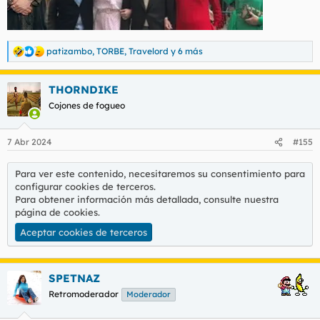
patizambo
,
TORBE
,
Travelord
y 6 más
R
e
a
THORNDIKE
c
c
Cojones de fogueo
i
o
n
7 Abr 2024
#155
e
s
:
Para ver este contenido, necesitaremos su consentimiento para
configurar cookies de terceros.
Para obtener información más detallada, consulte nuestra
página de cookies
.
Aceptar cookies de terceros
SPETNAZ
Retromoderador
Moderador