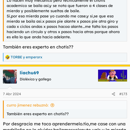
Lo hacen muy mecanico pero tecnicamente el chotis
academico se baila asi,y se nota que fueron a 4 clases de
mierda y posiblemente sueltas de baile.
Si,por esa mierda pase yo cuando me case,y si,se que esa
mierda se baila asi.x pasos pie alante x pasos pie atra giro y
cada x ciclos andas x pasos hacoa alante...me falta los pasos
haciendo un circulo y otros x pasos hacia atras porque ahora
es ella la que anda hacia adelante.
También eres experto en chotis??
TORBE
y
emperorx
R
e
a
liachu69
c
c
Disléxico y gallego
i
o
n
7 Abr 2024
#173
e
s
curro jimenez rebuznó:
:
También eres experto en chotis??
Por desgracia me toco aprendermelo.tio,me case con una
madrileña,no lo olvides.bailamosxelcputo vals y la mierda