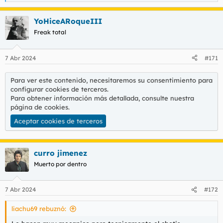
e
a
YoHiceARoqueIII
c
c
Freak total
i
o
n
7 Abr 2024
#171
e
s
:
Para ver este contenido, necesitaremos su consentimiento para
configurar cookies de terceros.
Para obtener información más detallada, consulte nuestra
página de cookies
.
Aceptar cookies de terceros
curro jimenez
Muerto por dentro
7 Abr 2024
#172
liachu69 rebuznó: