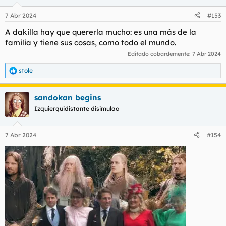
o
n
7 Abr 2024
#153
e
s
A dakilla hay que quererla mucho: es una más de la
:
familia y tiene sus cosas, como todo el mundo.
Editado cobardemente:
7 Abr 2024
stole
R
e
a
sandokan begins
c
c
Izquierquidistante disimulao
i
o
n
7 Abr 2024
#154
e
s
: