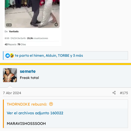
te parto el himen
,
Alduin
,
TORBE
y 3 más
R
e
a
semete
c
c
Freak total
i
o
n
7 Abr 2024
#175
e
s
THORNDIKE rebuznó:
:
Ver el archivos adjunto 160022
MARAVISHOSSSOOH