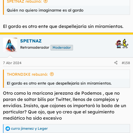
SPETNAZ rebuznó:
:
Quién no quiero imaginarme es al gordo
El gordo es otro ente que despellejaría sin miramientos.
SPETNAZ
Retromoderador
Moderador
7 Abr 2024
#158
THORNDIKE rebuznó:
El gordo es otro ente que despellejaría sin miramientos.
Otro como la maricona jerezana de Podemos , que no
paran de soltar bilis por Twitter, llenos de complejos y
envidias. Insisto, que cojones os importará la boda de un
particular? Que ojo, que yo creo que el seguimiento
mediático ha sido excesivo
curro jimenez
y
Leger
R