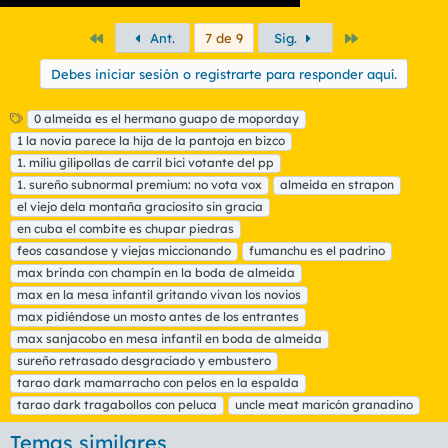
Primero
Último
Ant.
7 de 9
Sig.
Debes iniciar sesión o registrarte para responder aquí.
E
0 almeida es el hermano guapo de moporday
t
1 la novia parece la hija de la pantoja en bizco
i
1. miliu gilipollas de carril bici votante del pp
q
1. sureño subnormal premium: no vota vox
almeida en strapon
u
el viejo dela montaña graciosito sin gracia
e
t
en cuba el combite es chupar piedras
a
feos casandose y viejas miccionando
fumanchu es el padrino
s
max brinda con champín en la boda de almeida
max en la mesa infantil gritando vivan los novios
max pidiéndose un mosto antes de los entrantes
max sanjacobo en mesa infantil en boda de almeida
sureño retrasado desgraciado y embustero
tarao dark mamarracho con pelos en la espalda
tarao dark tragabollos con peluca
uncle meat maricón granadino
Temas similares