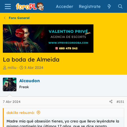
Acceder
Regístrate
Foro General
La boda de Almeida
I
F
miliu
5 Abr 2024
n
e
i
c
Alcaudon
c
h
Freak
i
a
a
d
d
e
7 Abr 2024
#151
o
i
r
n
dakilla rebuznó:
d
i
e
c
Madre mía qué obsesión tienes, yo creo que llevo leyéndote la
l
i
misma cantinela los últimos 17 años, que se dice pronto.