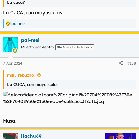
La cuca?
La CUCA, con mayúsculas
pai-mei
R
e
a
pai-mei
c
c
Muerto por dentro
Mierda de forero
i
o
n
7 Abr 2024
#168
e
s
miliu rebuznó:
:
La CUCA, con mayúsculas
Musa.
liachu69