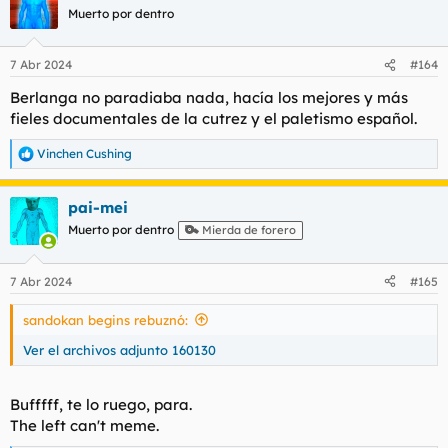
c
Muerto por dentro
i
o
n
7 Abr 2024
#164
e
s
Berlanga no paradiaba nada, hacía los mejores y más
:
fieles documentales de la cutrez y el paletismo español.
Vinchen Cushing
R
e
a
pai-mei
c
c
Muerto por dentro
Mierda de forero
i
o
n
7 Abr 2024
#165
e
s
sandokan begins rebuznó:
:
Ver el archivos adjunto 160130
Bufffff, te lo ruego, para.
The left can't meme.