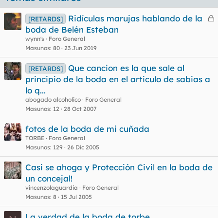
Ridículas marujas hablando de la
[RETARDS]
e
boda de Belén Esteban
r
wynn's
Foro General
r
Masunos
80
23 Jun 2019
Que cancion es la que sale al
[RETARDS]
principio de la boda en el articulo de sabias a
o
lo q...
abogado alcoholico
Foro General
Masunos
12
28 Oct 2007
fotos de la boda de mi cuñada
TORBE
Foro General
Masunos
129
26 Dic 2005
Casi se ahoga y Protección Civil en la boda de
un concejal!
vincenzolaguardia
Foro General
Masunos
8
15 Jul 2005
La verdad de la boda de torbe.