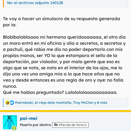
Ver el archivos adjunto 160128
Te voy a hacer un simulacro de su respuesta generada
por ia:
Blablbalablaaaa mi hermana queridaaaaaaa, el otro día
un moro entró en mi oficina y olía a secretos, a secretos y
a pachuli, qué rabia me dio no poder deportarlo con mis
propias manos, ser YO la que estampara el sello de la
deportación, por violador, y por mala gente que eso es
algo que se nota, se nota en el interior de los ojos, me lo
dijo una vez una amiga mía a la que hace años que no
veo y desde entonces es una regla de oro y oye: no falla
nunca.
Qué me habías preguntado? Lalalalalaaaaaaaaaaa.
thorndoski
,
el viejo dela montaña
,
Troy McClon
y 8 más
R
e
a
pai-mei
c
c
Muerto por dentro
Mierda de forero
i