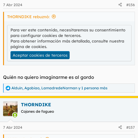
7 Abr 2024
#156
THORNDIKE rebuznó:
Para ver este contenido, necesitaremos su consentimiento
para configurar cookies de terceros.
Para obtener información más detallada, consulte nuestra
página de cookies
.
Aceptar cookies de terceros
Quién no quiero imaginarme es al gordo
Alduin
,
Agobiao
,
LamadredeNorman
y 1 persona más
R
e
a
THORNDIKE
c
c
Cojones de fogueo
i
o
n
7 Abr 2024
#157
e
s