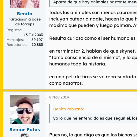
Aparte de que hay animales bastante me
r
n
d
i
todos los animales son menos cabrones 
Benito
e
c
incluyan putear a nadie, hacen lo que 
l
i
"Gracioso" a base
de fórceps
t
o
maximo que pueden y luego palman. Atri
e
Registro
13 Jul 2003
m
Resulta curioso como el ser humano es
Mensajes
59.107
a
Reacciones
10.883
en terminator 2, hablan de que skynet,
"Toma consciencia de si mismo", y lo q
humanos toda la historia.
en una peli de tiros se ve representad
como nosotros.
8 Nov 2014
Benito rebuznó:
yo lo que he entendido es que segun el, los
Senior Putas
Pues no, lo que digo es que los bichos