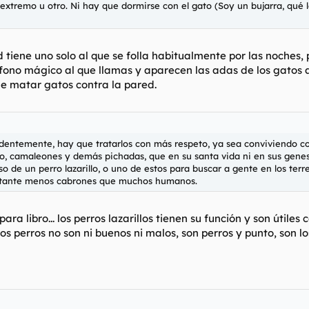
extremo u otro. Ni hay que dormirse con el gato (Soy un bujarra, qué l
ted tiene uno solo al que se folla habitualmente por las noch
fono mágico al que llamas y aparecen las adas de los gatos a
de matar gatos contra la pared.
identemente, hay que tratarlos con más respeto, ya sea conviviendo co
ipo, camaleones y demás pichadas, que en su santa vida ni en sus genes
so de un perro lazarillo, o uno de estos para buscar a gente en los ter
stante menos cabrones que muchos humanos.
a libro... los perros lazarillos tienen su función y son útiles ca
los perros no son ni buenos ni malos, son perros y punto, son 