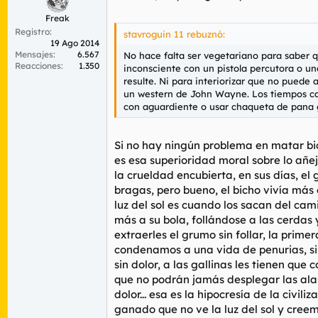
Freak
Registro
stavroguin 11 rebuznó:
19 Ago 2014
Mensajes
6.567
No hace falta ser vegetariano para saber qu
Reacciones
1.350
inconsciente con un pistola percutora o un
resulte. Ni para interiorizar que no puede
un western de John Wayne. Los tiempos ca
con aguardiente o usar chaqueta de pana 
Si no hay ningún problema en matar bic
es esa superioridad moral sobre lo añej
la crueldad encubierta, en sus días, el
bragas, pero bueno, el bicho vivía más 
luz del sol es cuando los sacan del ca
más a su bola, follándose a las cerdas y
extraerles el grumo sin follar, la prime
condenamos a una vida de penurias, sin 
sin dolor, a las gallinas les tienen qu
que no podrán jamás desplegar las alas.
dolor... esa es la hipocresía de la civi
ganado que no ve la luz del sol y creem