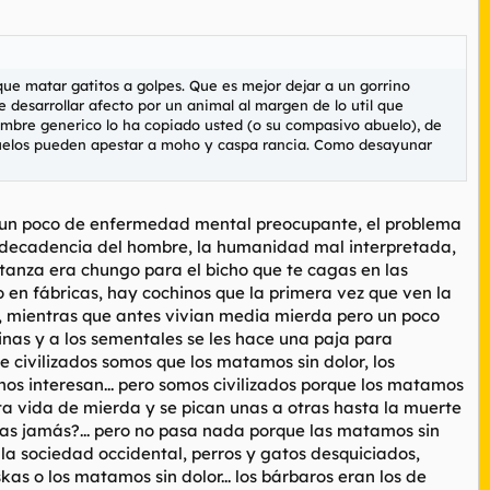
 que matar gatitos a golpes. Que es mejor dejar a un gorrino
 desarrollar afecto por un animal al margen de lo util que
nombre generico lo ha copiado usted (o su compasivo abuelo), de
abuelos pueden apestar a moho y caspa rancia. Como desayunar
 es un poco de enfermedad mental preocupante, el problema
. la decadencia del hombre, la humanidad mal interpretada,
matanza era chungo para el bicho que te cagas en las
o en fábricas, hay cochinos que la primera vez que ven la
a, mientras que antes vivian media mierda pero un poco
chinas y a los sementales se les hace una paja para
ue civilizados somos que los matamos sin dolor, los
 nos interesan... pero somos civilizados porque los matamos
puta vida de mierda y se pican unas a otras hasta la muerte
rnas jamás?... pero no pasa nada porque las matamos sin
de la sociedad occidental, perros y gatos desquiciados,
as o los matamos sin dolor... los bárbaros eran los de