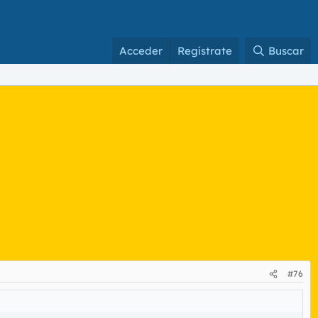
Acceder
Regístrate
Buscar
#76