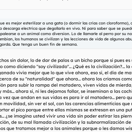
e es mejor esterilizar a una gata (o dormir las crias con cloroformo),
a descarga electrica que degollarlo en vivo. Ni para saber que se puede
 apalearse a un animal como diversion. Lo de llamarle al perro por su 
mbian, los humanos se civilizan y las lecciones de vida de algunos 
gorda. Que tenga un buen fin de semana.
hos sin dolor, lo de dar de palos a un bicho porque si pues
o como diciendo "soy civilizado"... ¿Qué es la civilización?..
 ganado vivía mejor que lo que vive ahora, eso si, el día de 
cerca de su "naturalidad" que ahora... ahora los criamos com
mión para subir la rampa del matadero, viven vidas de mierd
 más... ahora si, ni les dejamos follar, se inseminan a las co
ra vez que andan en sus vidas es para ir al matadero... pero q
movilidad, sin ver el sol, con las carencias alimenticias que
e cortar el pico porque entre ellas mismas se extresan en una 
.. ¿se imagina usted vivir una vida sin poder estirar las pie
lización, de su mal llamada civilización y la subnormalización 
os que tratamos mejor a los animales porque o les damos wisk