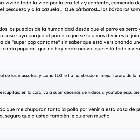
ía vivido toda la vida por la era feliz y contenta, comiendo 
el pescuezo y a la cazuela... ¡Que bárbaros!... los bárbaros som
dos los pueblos de la humanidad desde que el perro es perro 
 cosa suya porque al primero que se lo oimos decir es al join 
dola de "super pop cantante" sin saber que está versionando u
 canto popular... que no hay nada nuevo, que está todo invent
l de las mascotas, y como ILG le ha nombrado el mejor forero de la n
 escupitajo en la cara, va a subir decenas de vídeos a youtube esculpi
o que me chuparan tanto la polla por venir a esta casa de pu
so, seguro que a usted también le quieren mucho.