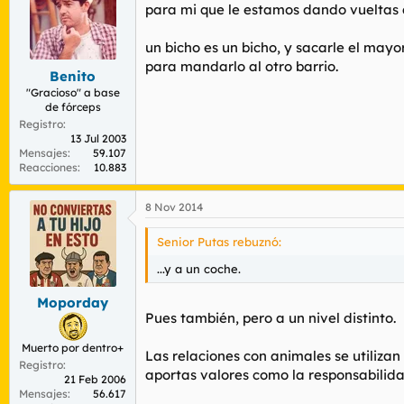
para mi que le estamos dando vueltas 
un bicho es un bicho, y sacarle el may
para mandarlo al otro barrio.
Benito
"Gracioso" a base
de fórceps
Registro
13 Jul 2003
Mensajes
59.107
Reacciones
10.883
8 Nov 2014
Senior Putas rebuznó:
...y a un coche.
Moporday
Pues también, pero a un nivel distinto.
Muerto por dentro+
Las relaciones con animales se utilizan
Registro
aportas valores como la responsabilida
21 Feb 2006
Mensajes
56.617