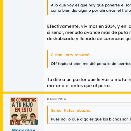
A lo que voy es que hay que ponerse el so
como bien djo alguno por ahí atrás, el tra
Efectivamente, vivimos en 2014, y en l
si señor, menudo avance más de puta ma
deshubicado y llenado de carencias qu
Ciclon Larry rebuznó:
Off topic: si bien me dió pena lo del perr
Tu dile a un pastor que le vas a matar e
matar a el antes que al perro.
8 Nov 2014
Senior Putas rebuznó:
Pues no, lo que digo es que los bichos son
Moporday