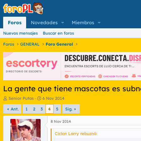
Foros
Novedades
Miembros
Nuevos mensajes
Buscar en foros
Foros
GENERAL
Foro General
La gente que tiene mascotas es subn
I
F
Senior Putas
6 Nov 2014
n
e
Ant.
1
2
3
4
5
Sig.
i
c
c
h
i
a
8 Nov 2014
a
d
d
e
Ciclon Larry rebuznó:
o
i