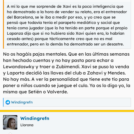
A mí lo que me sorprende de Xavi es la poca inteligencia que
ha demostrado a la hora de vender su relato, era el entrenador
del Barcelona, se le iba a medir por eso, y yo creo que se
pensó que todavía tenía el parapeto mediático y social que
tenía como jugador (que lo ha tenido en parte porque el propio
Lapanza dijo que si no hubiera sido Xavi quien era, lo habrían
cesado antes) porque tácticamente creo que no es mal
entrenador, pero en lo demás ha demostrado ser un desastre.
No os hagáis pajas mentales. Que en las últimas semanas
han hechado cuentas y no hay pasta para echar a
Lewandoswky y traer a Zubimendi. Xavi se puso la venda
y Laporta decidió las llaves del club a Zahavi y Mendes.
No hay más. A ver la personalidad que tiene este tío para
poner a niños cuando se juegue el culo. Ya os lo digo yo, la
misma que Setién o Valverde.
Windingrefn
R
e
a
Windingrefn
c
c
Llorona
i
o