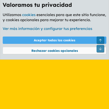
Valoramos tu privacidad
Utilizamos
cookies
esenciales para que este sitio funcione,
y cookies opcionales para mejorar tu experiencia.
Foro Deportes
Ver más información y configurar tus preferencias
Cookies
PL OLDSTYLE AMARILLO
Cambiar fuente
Español (ES)
Arri
Aceptar todas las cookies
Contáctanos
Términos y reglas
Política de privacidad
Ayuda
R
Pie
S
Rechazar cookies opcionales
S
®
Community platform by XenForo
© 2010-2026 XenForo Ltd.