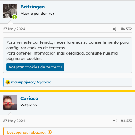
a
Britzingen
c
c
Muerto por dentro+
i
o
n
27 May 2024
#6.532
e
s
:
Para ver este contenido, necesitaremos su consentimiento para
configurar cookies de terceros.
Para obtener información más detallada, consulte nuestra
página de cookies
.
Aceptar cookies de terceros
manupajero
y
Agobiao
R
e
a
Curioso
c
c
Veterano
i
o
n
27 May 2024
#6.533
e
s
Loscojones rebuznó:
: