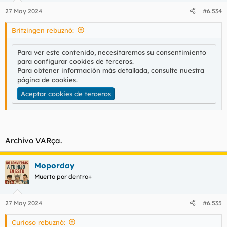
n
27 May 2024
#6.534
e
s
Britzingen rebuznó:
:
Para ver este contenido, necesitaremos su consentimiento
para configurar cookies de terceros.
Para obtener información más detallada, consulte nuestra
página de cookies
.
Aceptar cookies de terceros
Archivo VARça.
Moporday
Muerto por dentro+
27 May 2024
#6.535
Curioso rebuznó: