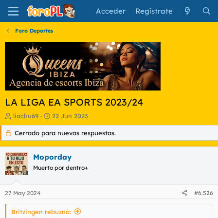
Acceder
Regístrate
Foro Deportes
LA LIGA EA SPORTS 2023/24
I
F
liachu69
22 Jun 2023
n
e
Cerrado para nuevas respuestas.
i
c
c
h
i
a
Moporday
a
d
d
Muerto por dentro+
e
o
i
r
n
27 May 2024
#6.526
d
i
e
c
Britzingen rebuznó:
l
i