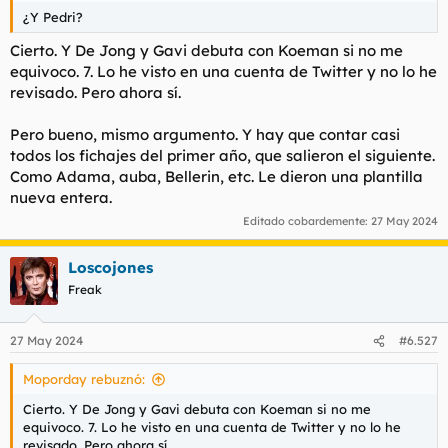
t
o
¿Y Pedri?
e
m
Cierto. Y De Jong y Gavi debuta con Koeman si no me
a
equivoco. 7. Lo he visto en una cuenta de Twitter y no lo he
revisado. Pero ahora sí.
Pero bueno, mismo argumento. Y hay que contar casi
todos los fichajes del primer año, que salieron el siguiente.
Como Adama, auba, Bellerin, etc. Le dieron una plantilla
nueva entera.
Editado cobardemente:
27 May 2024
Loscojones
Freak
27 May 2024
#6.527
Moporday rebuznó:
Cierto. Y De Jong y Gavi debuta con Koeman si no me
equivoco. 7. Lo he visto en una cuenta de Twitter y no lo he
revisado. Pero ahora sí.