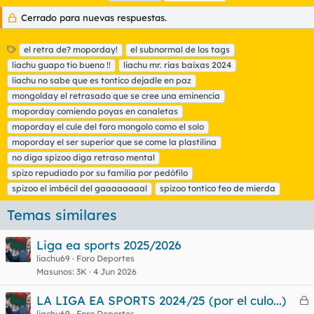
Cerrado para nuevas respuestas.
E
el retra de? moporday!
el subnormal de los tags
t
liachu guapo tio bueno !!
liachu mr. rias baixas 2024
i
liachu no sabe que es tontico dejadle en paz
q
mongolday el retrasado que se cree una eminencia
u
moporday comiendo poyas en canaletas
e
t
moporday el cule del foro mongolo como el solo
a
moporday el ser superior que se come la plastilina
s
no diga spizoo diga retraso mental
spizo repudiado por su familia por pedófilo
spizoo el imbécil del gaaaaaaaal
spizoo tontico feo de mierda
Temas similares
Liga ea sports 2025/2026
liachu69
Foro Deportes
Masunos
3K
4 Jun 2026
LA LIGA EA SPORTS 2024/25 (por el culo...)
e
liachu69
Foro Deportes