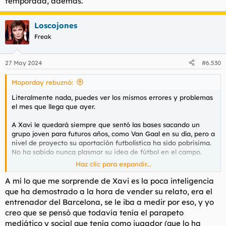
temporada, además.
Loscojones
Freak
27 May 2024
#6.530
Moporday rebuznó:
Literalmente nada, puedes ver los mismos errores y problemas
el mes que llega que ayer.
A Xavi le quedará siempre que sentó las bases sacando un
grupo joven para futuros años, como Van Gaal en su día, pero a
nivel de proyecto su aportación futbolística ha sido pobrisima.
No ha sabido nunca plasmar su idea de fútbol en el campo.
Haz clic para expandir...
Uno de sus grandes errores ha sido rodearse de amiguitos y
hermano, no puedes ir por la vida queriendo entrenar un
A mí lo que me sorprende de Xavi es la poca inteligencia
Barcelona con gente que ha desarrollado su carrera en
que ha demostrado a la hora de vender su relato, era el
segunda B o que hace unos años trabajaba en una
entrenador del Barcelona, se le iba a medir por eso, y yo
inmobiliaria.
creo que se pensó que todavía tenía el parapeto
mediático y social que tenía como jugador (que lo ha