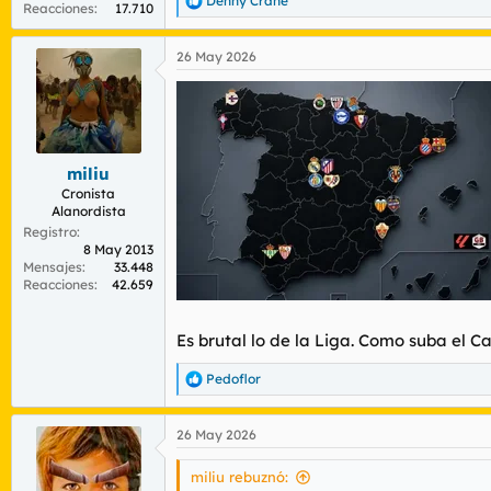
Denny Crane
R
Reacciones
17.710
e
a
26 May 2026
c
c
i
o
n
e
s
miliu
:
Cronista
Alanordista
Registro
8 May 2013
Mensajes
33.448
Reacciones
42.659
Es brutal lo de la Liga. Como suba el C
Pedoflor
R
e
a
26 May 2026
c
c
i
miliu rebuznó: