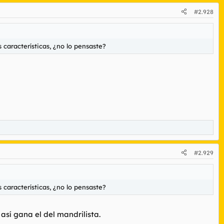
#2.928
características, ¿no lo pensaste?
#2.929
características, ¿no lo pensaste?
así gana el del mandrilista.