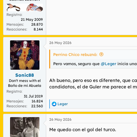
Registro
21 May 2009
Mensajes
28.870
Reacciones
8.144
26 May 2026
Perrino Chico rebuznó:
Pero vamos, seguro que
@Leger
inicia una
Sonic88
Ah bueno, pero eso es diferente, que c
Don't mess with el
Baño de mi Abuela
candidatos, el de Guler me parece el m
Registro
31 Jul 2019
Mensajes
16.824
Leger
R
Reacciones
22.560
e
a
26 May 2026
c
c
Me quedo con el gol del turco.
i
o