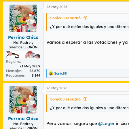
26 May 2026
Sonic88 rebuznó:
¿Y por qué están dos iguales y uno diferen
Perrino Chico
Vamos a esperar a las votaciones y ya 
Mal Padre y
además LLORÓN
Registro
21 May 2009
Mensajes
28.870
Sonic88
R
Reacciones
8.144
e
a
26 May 2026
c
c
i
Sonic88 rebuznó:
o
n
¿Y por qué están dos iguales y uno diferen
e
s
Perrino Chico
:
Pero vamos, seguro que
@Leger
inicia
Mal Padre y
además LLORÓN