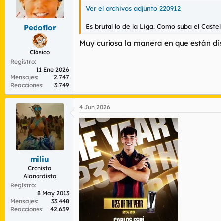
o
n
Ver el archivos adjunto 220912
e
s
Es brutal lo de la Liga. Como suba el Caste
Pedoflor
:
Muy curiosa la manera en que están dis
Clásico
Registro
11 Ene 2026
Mensajes
2.747
Reacciones
3.749
4 Jun 2026
miliu
Cronista
Alanordista
Registro
8 May 2013
Mensajes
33.448
Reacciones
42.659