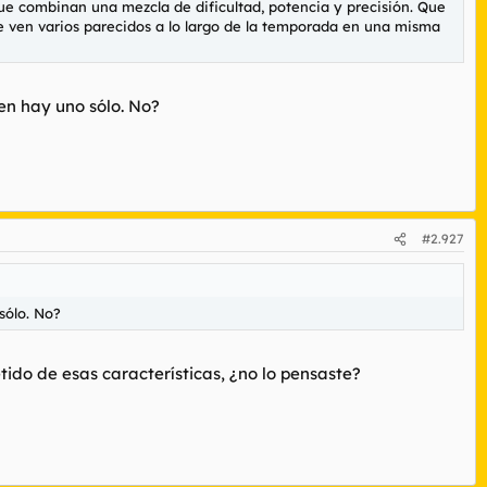
que combinan una mezcla de dificultad, potencia y precisión. Que
ti se ven varios parecidos a lo largo de la temporada en una misma
ven hay uno sólo. No?
#2.927
sólo. No?
tido de esas características, ¿no lo pensaste?