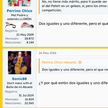
No, no tiene más mérito, para ti puede ser
r
n
el del Pateti es un golazo, sí, pero los otr
d
i
competición.
Perrino Chico
e
c
l
i
Mal Padre y
además LLORÓN
t
o
Dos iguales y uno diferente, pero el qu
e
m
Registro
a
21 May 2009
Mensajes
28.870
Reacciones
8.144
26 May 2026
Perrino Chico rebuznó:
Dos iguales y uno diferente, pero el que m
Sonic88
¿Y por qué están dos iguales y uno dife
Don't mess with el
Baño de mi Abuela
Registro
31 Jul 2019
Mensajes
16.824
Reacciones
22.560