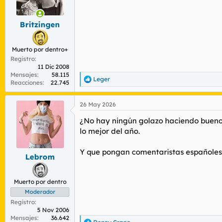
n
e
s
Britzingen
:
Muerto por dentro+
Registro
11 Dic 2008
Mensajes
58.115
Leger
R
Reacciones
22.745
e
a
26 May 2026
c
c
¿No hay ningún golazo haciendo buenos
i
o
lo mejor del año.
n
e
Y que pongan comentaristas españoles
s
Lebrom
:
Muerto por dentro
Moderador
Registro
5 Nov 2006
Mensajes
36.642