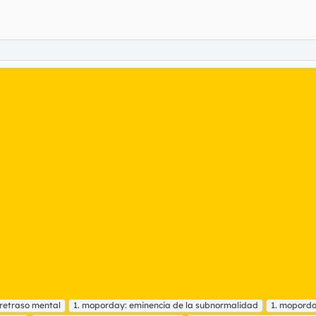
 retraso mental
1. moporday: eminencia de la subnormalidad
1. moporday