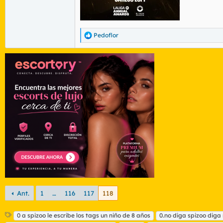
Pedoflor
R
e
a
c
c
i
o
n
e
s
:
Ant.
1
…
116
117
118
E
0 a spizoo le escribe los tags un niño de 8 años
0.no diga spizoo diga