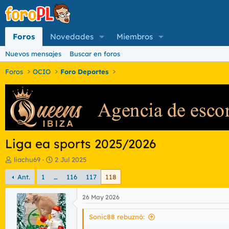
Foros
Novedades
Miembros
Nuevos mensajes
Buscar en foros
Foros
OCIO
Foro Deportes
Liga ea sports 2025/2026
I
F
liachu69
2 Jul 2025
n
e
Ant.
1
…
116
117
118
i
c
c
h
i
a
26 May 2026
a
d
d
e
Sonic88 rebuznó:
o
i