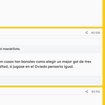
#2.930
l mandrilista.
en cosas tan banales como elegir un mejor gol de tres
tad, si jugase en el Oviedo pensaría igual.
#2.931