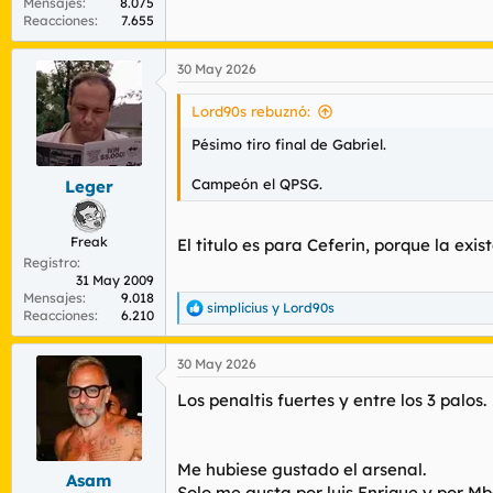
Mensajes
8.075
Reacciones
7.655
30 May 2026
Lord90s rebuznó:
Pésimo tiro final de Gabriel.
Campeón el QPSG.
Leger
Freak
El titulo es para Ceferin, porque la exi
Registro
31 May 2009
Mensajes
9.018
simplicius
y
Lord90s
R
Reacciones
6.210
e
a
30 May 2026
c
c
Los penaltis fuertes y entre los 3 palos.
i
o
n
e
Me hubiese gustado el arsenal.
s
Asam
Solo me gusta por luis Enrique y por M
: