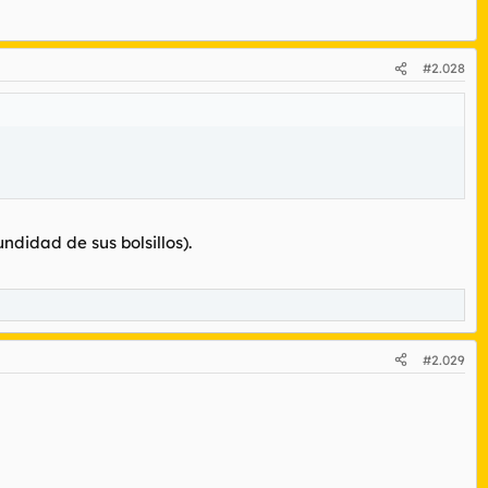
#2.028
ndidad de sus bolsillos).
#2.029