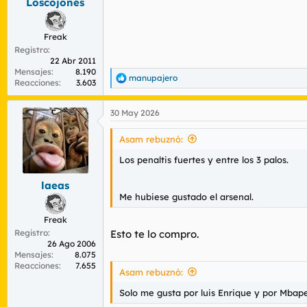
Loscojones
Freak
Registro
22 Abr 2011
Mensajes
8.190
manupajero
R
Reacciones
3.603
e
a
30 May 2026
c
c
i
Asam rebuznó:
o
n
Los penaltis fuertes y entre los 3 palos.
e
s
laeas
:
Me hubiese gustado el arsenal.
Freak
Registro
Esto te lo compro.
26 Ago 2006
Mensajes
8.075
Reacciones
7.655
Asam rebuznó:
Solo me gusta por luis Enrique y por Mbap