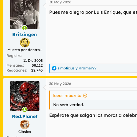
30 May 2026
c
c
Pues me alegro por Luis Enrique, que e
i
o
n
e
s
Britzingen
:
Muerto por dentro+
Registro
11 Dic 2008
Mensajes
58.112
simplicius
y
Kramer99
R
Reacciones
22.745
e
a
30 May 2026
c
c
i
laeas rebuznó:
o
n
No será verdad.
e
s
Espérate que salgan los moros a celebr
Red.Planet
:
Clásico