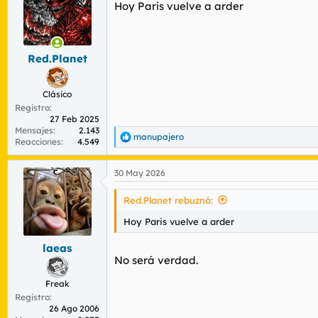
r
n
Hoy Paris vuelve a arder
d
i
e
c
l
i
t
o
Red.Planet
e
m
Clásico
a
Registro
27 Feb 2025
Mensajes
2.143
manupajero
R
Reacciones
4.549
e
a
30 May 2026
c
c
i
Red.Planet rebuznó:
o
n
Hoy Paris vuelve a arder
e
s
laeas
:
No será verdad.
Freak
Registro
26 Ago 2006