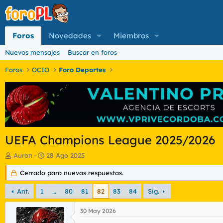
Foros
Novedades
Miembros
Nuevos mensajes
Buscar en foros
Foros
OCIO
Foro Deportes
UEFA Champions League 2025/2026
I
F
Auron
28 Ago 2025
n
e
i
Cerrado para nuevas respuestas.
c
c
h
i
a
Ant.
1
…
80
81
82
83
84
Sig.
a
d
d
e
30 May 2026
o
i