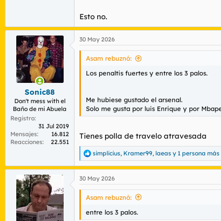
Esto no.
30 May 2026
Asam rebuznó:
Los penaltis fuertes y entre los 3 palos.
Sonic88
Me hubiese gustado el arsenal.
Don't mess with el
Solo me gusta por luis Enrique y por Mbap
Baño de mi Abuela
Registro
31 Jul 2019
Mensajes
16.812
Tienes polla de travelo atravesada
Reacciones
22.551
simplicius
,
Kramer99
,
laeas
y 1 persona más
R
e
a
30 May 2026
c
c
i
Asam rebuznó:
o
n
entre los 3 palos.
e