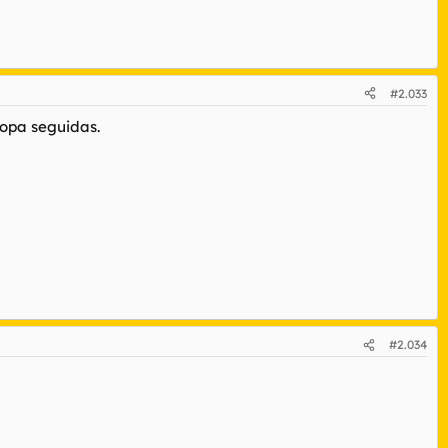
#2.033
ropa seguidas.
#2.034