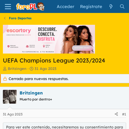
Acceder
Regístrate
Foro Deportes
UEFA Champions League 2023/2024
I
F
Britzingen
31 Ago 2023
n
e
Cerrado para nuevas respuestas.
i
c
c
h
i
a
Britzingen
a
d
d
Muerto por dentro+
e
o
i
r
n
31 Ago 2023
#1
d
i
e
c
l
i
Para ver este contenido, necesitaremos su consentimiento para