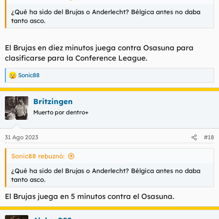
¿Qué ha sido del Brujas o Anderlecht? Bélgica antes no daba
tanto asco.
El Brujas en diez minutos juega contra Osasuna para
clasificarse para la Conference League.
Sonic88
R
e
a
Britzingen
c
c
Muerto por dentro+
i
o
n
31 Ago 2023
#18
e
s
Sonic88 rebuznó:
:
¿Qué ha sido del Brujas o Anderlecht? Bélgica antes no daba
tanto asco.
El Brujas juega en 5 minutos contra el Osasuna.