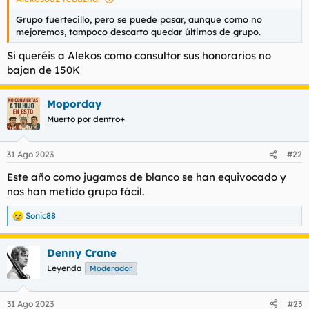
Grupo fuertecillo, pero se puede pasar, aunque como no
mejoremos, tampoco descarto quedar últimos de grupo.
Si queréis a Alekos como consultor sus honorarios no
bajan de 150K
Moporday
Muerto por dentro+
31 Ago 2023
#22
Este año como jugamos de blanco se han equivocado y
nos han metido grupo fácil.
Sonic88
R
e
a
Denny Crane
c
c
Leyenda
Moderador
i
o
n
31 Ago 2023
#23
e