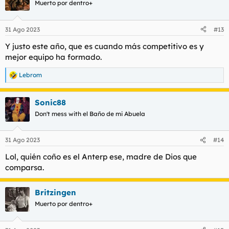
Muerto por dentro+
31 Ago 2023
#13
Y justo este año, que es cuando más competitivo es y
mejor equipo ha formado.
Lebrom
R
e
a
Sonic88
c
c
Don't mess with el Baño de mi Abuela
i
o
n
31 Ago 2023
#14
e
s
Lol, quién coño es el Anterp ese, madre de Dios que
:
comparsa.
Britzingen
Muerto por dentro+