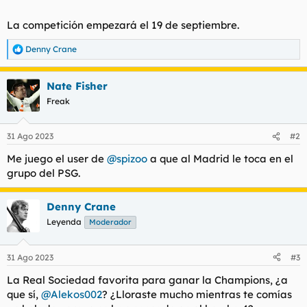
La competición empezará el 19 de septiembre.
Denny Crane
R
e
a
Nate Fisher
c
c
Freak
i
o
n
31 Ago 2023
#2
e
s
Me juego el user de
@spizoo
a que al Madrid le toca en el
:
grupo del PSG.
Denny Crane
Leyenda
Moderador
31 Ago 2023
#3
La Real Sociedad favorita para ganar la Champions, ¿a
que sí,
@Alekos002
? ¿Lloraste mucho mientras te comías