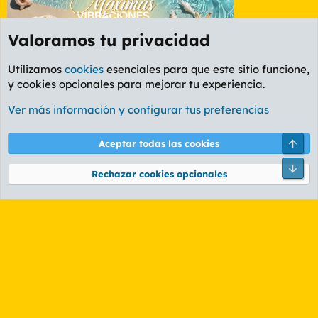
Valoramos tu privacidad
Utilizamos
cookies
esenciales para que este sitio funcione,
y cookies opcionales para mejorar tu experiencia.
Foro Deportes
Ver más información y configurar tus preferencias
Cookies
PL OLDSTYLE AMARILLO
Cambiar fuente
Español (ES)
Arri
Aceptar todas las cookies
Contáctanos
Términos y reglas
Política de privacidad
Ayuda
R
Pie
S
Rechazar cookies opcionales
S
®
Community platform by XenForo
© 2010-2026 XenForo Ltd.