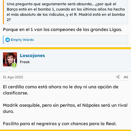
Una pregunta que seguramente será absurda... ¿por qué el
Barça está en el bombo 1, cuando en los últimos años ha hecho
el más absoluto de los ridículos, y el R. Madrid está en el bombo
2?
Porque en el 1 van los campeones de las grandes Ligas.
Empty Words
R
e
a
Loscojones
c
c
Freak
i
o
n
31 Ago 2023
#8
e
s
El cerdilla como está ahora no le doy ni una opción de
:
clasificarse.
Madrik asequible, pero sin peritas, el Nápoles será un rival
duro.
Facilito para el negreiras y con chances para la Real.