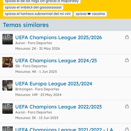
spizoo el de los tags sin gracia d moporday
s
spizoo el imbécil del gaaaaaaaal
spizoo el tontaco subnormal del mi vini
spizoo ❤️ cocaína
Temas similares
UEFA Champions League 2025/2026
e
Auron
Foro Deportes
Masunos
2K
31 May 2026
r
r
UEFA Champions League 2024/25
e
Slk
Foro Deportes
Masunos
4K
1 Jun 2025
r
o
r
UEFA Europa League 2023/2024
Britzingen
Foro Deportes
Masunos
149
23 May 2024
o
UEFA Champions League 2022/2023
e
Auron
Foro Deportes
Masunos
3K
13 Jun 2023
r
r
UEFA Champions League 2021/2022 - LA