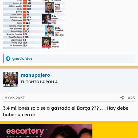
ignaciofdez
R
e
a
manupajero
c
c
EL TONTO LA POLLA
i
o
n
19 Sep 2023
#25
e
s
3,4 millones solo se a gastado el Barça ??? . . . Hay debe
:
haber un error