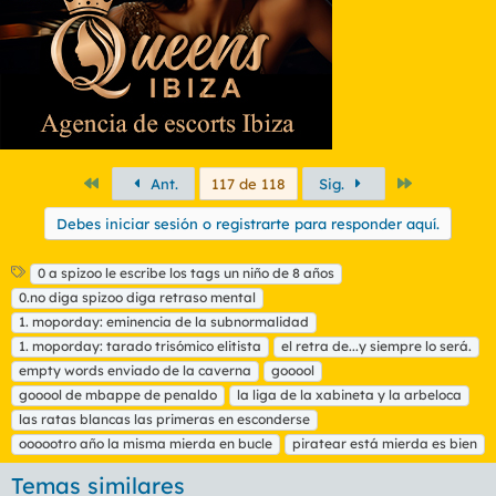
Primero
Último
Ant.
117 de 118
Sig.
Debes iniciar sesión o registrarte para responder aquí.
E
0 a spizoo le escribe los tags un niño de 8 años
t
0.no diga spizoo diga retraso mental
i
1. moporday: eminencia de la subnormalidad
q
1. moporday: tarado trisómico elitista
el retra de...y siempre lo será.
u
empty words enviado de la caverna
e
gooool
t
gooool de mbappe de penaldo
la liga de la xabineta y la arbeloca
a
las ratas blancas las primeras en esconderse
s
oooootro año la misma mierda en bucle
piratear está mierda es bien
Temas similares