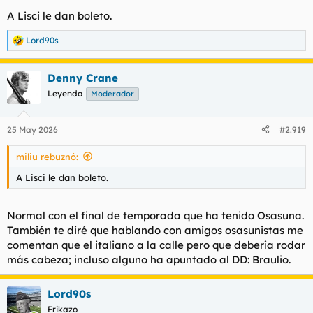
A Lisci le dan boleto.
Lord90s
R
e
a
Denny Crane
c
c
Leyenda
Moderador
i
o
n
25 May 2026
#2.919
e
s
miliu rebuznó:
:
A Lisci le dan boleto.
Normal con el final de temporada que ha tenido Osasuna.
También te diré que hablando con amigos osasunistas me
comentan que el italiano a la calle pero que debería rodar
más cabeza; incluso alguno ha apuntado al DD: Braulio.
Lord90s
Frikazo