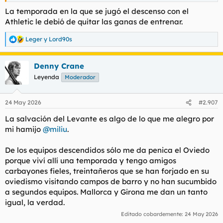
La temporada en la que se jugó el descenso con el
Athletic le debió de quitar las ganas de entrenar.
Leger
y
Lord90s
R
e
a
Denny Crane
c
c
Leyenda
Moderador
i
o
n
24 May 2026
#2.907
e
s
La salvación del Levante es algo de lo que me alegro por
:
mi hamijo
@miliu
.
De los equipos descendidos sólo me da penica el Oviedo
porque viví allí una temporada y tengo amigos
carbayones fieles, treintañeros que se han forjado en su
oviedismo visitando campos de barro y no han sucumbido
a segundos equipos. Mallorca y Girona me dan un tanto
igual, la verdad.
Editado cobardemente:
24 May 2026