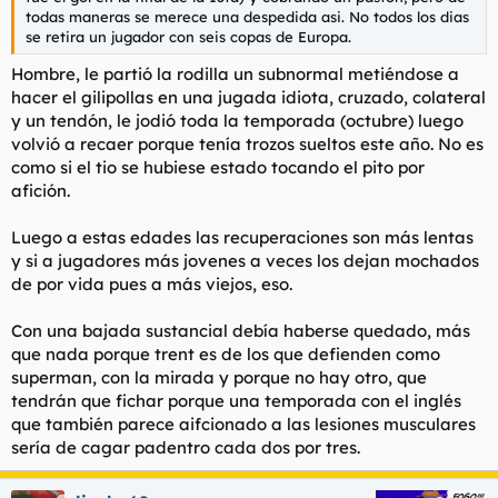
t
o
todas maneras se merece una despedida asi. No todos los dias
e
se retira un jugador con seis copas de Europa.
m
a
Hombre, le partió la rodilla un subnormal metiéndose a
hacer el gilipollas en una jugada idiota, cruzado, colateral
y un tendón, le jodió toda la temporada (octubre) luego
volvió a recaer porque tenía trozos sueltos este año. No es
como si el tio se hubiese estado tocando el pito por
afición.
Luego a estas edades las recuperaciones son más lentas
y si a jugadores más jovenes a veces los dejan mochados
de por vida pues a más viejos, eso.
Con una bajada sustancial debía haberse quedado, más
que nada porque trent es de los que defienden como
superman, con la mirada y porque no hay otro, que
tendrán que fichar porque una temporada con el inglés
que también parece aifcionado a las lesiones musculares
sería de cagar padentro cada dos por tres.