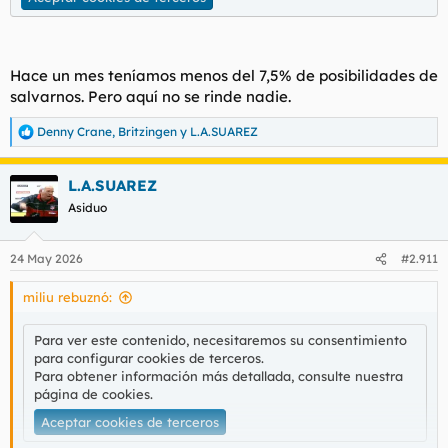
Hace un mes teníamos menos del 7,5% de posibilidades de
salvarnos. Pero aquí no se rinde nadie.
Denny Crane
,
Britzingen
y
L.A.SUAREZ
R
e
a
L.A.SUAREZ
c
c
Asiduo
i
o
n
24 May 2026
#2.911
e
s
miliu rebuznó:
:
Para ver este contenido, necesitaremos su consentimiento
para configurar cookies de terceros.
Para obtener información más detallada, consulte nuestra
página de cookies
.
Aceptar cookies de terceros