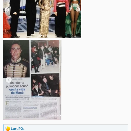
Lord90s
R