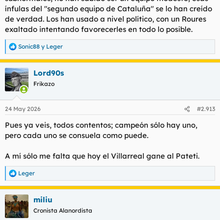
ínfulas del "segundo equipo de Cataluña" se lo han creído
de verdad. Los han usado a nivel político, con un Roures
exaltado intentando favorecerles en todo lo posible.
Sonic88
y
Leger
R
e
a
Lord90s
c
c
Frikazo
i
o
n
24 May 2026
#2.913
e
s
Pues ya veis, todos contentos; campeón sólo hay uno,
:
pero cada uno se consuela como puede.
A mí sólo me falta que hoy el Villarreal gane al Pateti.
Leger
R
e
a
miliu
c
c
Cronista Alanordista
i