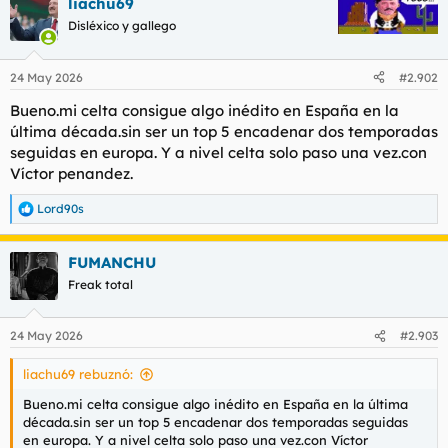
liachu69
Disléxico y gallego
24 May 2026
#2.902
Bueno.mi celta consigue algo inédito en España en la
última década.sin ser un top 5 encadenar dos temporadas
seguidas en europa. Y a nivel celta solo paso una vez.con
Víctor penandez.
Lord90s
R
e
a
FUMANCHU
c
c
Freak total
i
o
n
24 May 2026
#2.903
e
s
liachu69 rebuznó:
:
Bueno.mi celta consigue algo inédito en España en la última
década.sin ser un top 5 encadenar dos temporadas seguidas
en europa. Y a nivel celta solo paso una vez.con Víctor