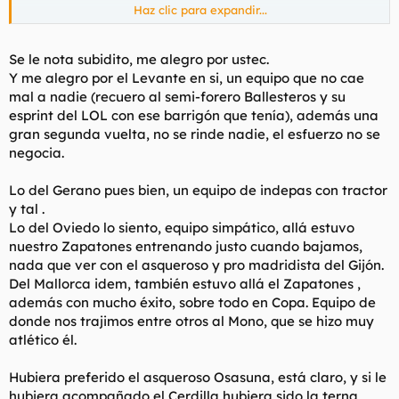
Haz clic para expandir...
Hace un mes teníamos menos del 7,5% de posibilidades de
salvarnos. Pero aquí no se rinde nadie.
Se le nota subidito, me alegro por ustec.
Y me alegro por el Levante en si, un equipo que no cae
mal a nadie (recuero al semi-forero Ballesteros y su
esprint del LOL con ese barrigón que tenía), además una
gran segunda vuelta, no se rinde nadie, el esfuerzo no se
negocia.
Lo del Gerano pues bien, un equipo de indepas con tractor
y tal .
Lo del Oviedo lo siento, equipo simpático, allá estuvo
nuestro Zapatones entrenando justo cuando bajamos,
nada que ver con el asqueroso y pro madridista del Gijón.
Del Mallorca idem, también estuvo allá el Zapatones ,
además con mucho éxito, sobre todo en Copa. Equipo de
donde nos trajimos entre otros al Mono, que se hizo muy
atlético él.
Hubiera preferido el asqueroso Osasuna, está claro, y si le
hubiera acompañado el Cerdilla hubiera sido la terna