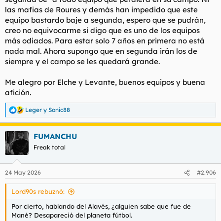
las mafias de Roures y demás han impedido que este
equipo bastardo baje a segunda, espero que se pudrán,
creo no equivocarme si digo que es uno de los equipos
más odiados. Para estar solo 7 años en primera no está
nada mal. Ahora supongo que en segunda irán los de
siempre y el campo se les quedará grande.
Me alegro por Elche y Levante, buenos equipos y buena
afición.
Leger
y
Sonic88
R
e
a
FUMANCHU
c
c
Freak total
i
o
n
24 May 2026
#2.906
e
s
Lord90s rebuznó:
:
Por cierto, hablando del Alavés, ¿alguien sabe que fue de
Mané? Desapareció del planeta fútbol.