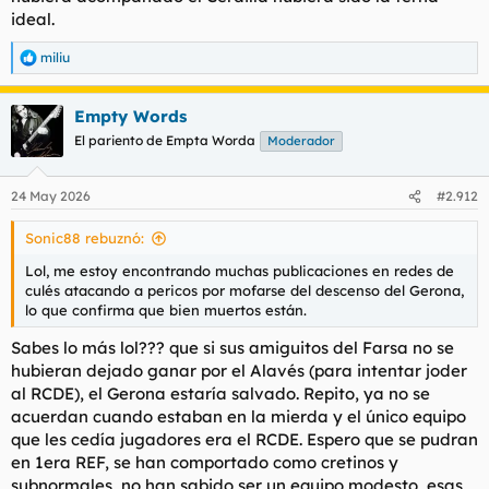
ideal.
miliu
R
e
a
Empty Words
c
c
El pariento de Empta Worda
Moderador
i
o
n
24 May 2026
#2.912
e
s
Sonic88 rebuznó:
:
Lol, me estoy encontrando muchas publicaciones en redes de
culés atacando a pericos por mofarse del descenso del Gerona,
lo que confirma que bien muertos están.
Sabes lo más lol??? que si sus amiguitos del Farsa no se
hubieran dejado ganar por el Alavés (para intentar joder
al RCDE), el Gerona estaría salvado. Repito, ya no se
acuerdan cuando estaban en la mierda y el único equipo
que les cedía jugadores era el RCDE. Espero que se pudran
en 1era REF, se han comportado como cretinos y
subnormales, no han sabido ser un equipo modesto, esas