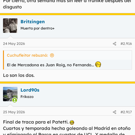
Por cierto, otra semana más sin leer a truñike después del
disgusto
Britzingen
Muerto por dentro+
24 May 2026
#2.916
Cuchufleitor rebuznó:
El de Mercadona es Juan Roig, no Fernando...
Lo son los dos.
Lord90s
Frikazo
25 May 2026
#2.917
Final de traca para el Patetti.
Cuartos y temporada hecha goleando al Madrid en otoño
y eliminando al Barça en cuartos de UCL. Y medalla de