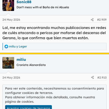
Sonic88
Don't mess with el Baño de mi Abuela
24 May 2026
#2.909
Lol, me estoy encontrando muchas publicaciones en redes
de culés atacando a pericos por mofarse del descenso del
Gerona, lo que confirma que bien muertos están.
miliu
y
Leger
R
e
a
miliu
c
c
Cronista Alanordista
i
o
n
24 May 2026
#2.910
e
s
:
Para ver este contenido, necesitaremos su consentimiento para
configurar cookies de terceros.
Para obtener información más detallada, consulte nuestra
página de cookies
.
Aceptar cookies de terceros