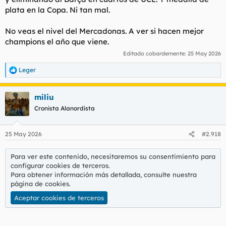
plata en la Copa. Ni tan mal.
No veas el nivel del Mercadonas. A ver si hacen mejor
champions el año que viene.
Editado cobardemente:
25 May 2026
Leger
R
e
a
miliu
c
c
Cronista Alanordista
i
o
n
25 May 2026
#2.918
e
s
:
Para ver este contenido, necesitaremos su consentimiento para
configurar cookies de terceros.
Para obtener información más detallada, consulte nuestra
página de cookies
.
Aceptar cookies de terceros