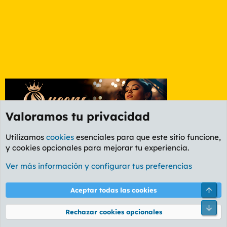
Valoramos tu privacidad
Utilizamos
cookies
esenciales para que este sitio funcione,
y cookies opcionales para mejorar tu experiencia.
Foro Deportes
Ver más información y configurar tus preferencias
Cookies
PL OLDSTYLE AMARILLO
Cambiar fuente
Español (ES)
Arri
Aceptar todas las cookies
Contáctanos
Términos y reglas
Política de privacidad
Ayuda
R
Pie
S
Rechazar cookies opcionales
S
®
Community platform by XenForo
© 2010-2026 XenForo Ltd.