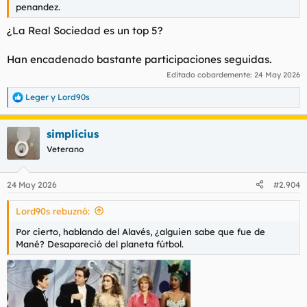
penandez.
¿La Real Sociedad es un top 5?
Han encadenado bastante participaciones seguidas.
Editado cobardemente:
24 May 2026
Leger
y
Lord90s
R
e
a
simplicius
c
c
Veterano
i
o
n
24 May 2026
#2.904
e
s
Lord90s rebuznó:
:
Por cierto, hablando del Alavés, ¿alguien sabe que fue de
Mané? Desapareció del planeta fútbol.