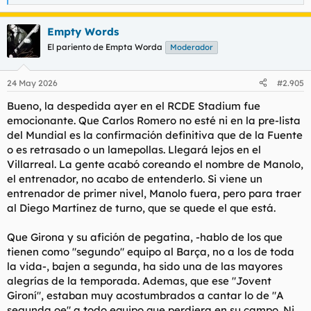
e
a
Empty Words
c
c
El pariento de Empta Worda
Moderador
i
o
n
24 May 2026
#2.905
e
s
Bueno, la despedida ayer en el RCDE Stadium fue
:
emocionante. Que Carlos Romero no esté ni en la pre-lista
del Mundial es la confirmación definitiva que de la Fuente
o es retrasado o un lamepollas. Llegará lejos en el
Villarreal. La gente acabó coreando el nombre de Manolo,
el entrenador, no acabo de entenderlo. Si viene un
entrenador de primer nivel, Manolo fuera, pero para traer
al Diego Martínez de turno, que se quede el que está.
Que Girona y su afición de pegatina, -hablo de los que
tienen como "segundo" equipo al Barça, no a los de toda
la vida-, bajen a segunda, ha sido una de las mayores
alegrías de la temporada. Ademas, que ese "Jovent
Gironí", estaban muy acostumbrados a cantar lo de "A
segunda oe" a todo equipo que perdiera en su campo. Ni