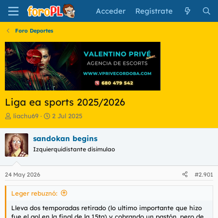
Acceder
Regístrate
Foro Deportes
Liga ea sports 2025/2026
I
F
liachu69
2 Jul 2025
n
e
i
c
sandokan begins
c
h
Izquierquidistante disimulao
i
a
a
d
d
e
24 May 2026
#2.901
o
i
r
n
Leger rebuznó:
d
i
e
c
Lleva dos temporadas retirado (lo ultimo importante que hizo
l
i
fue el gol en la final de la 15ta) y cobrando un pastón, pero de