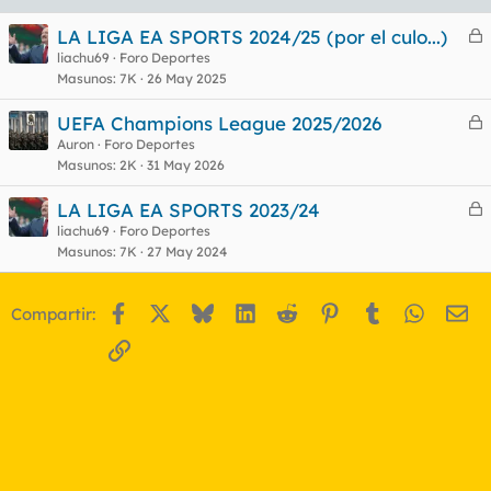
LA LIGA EA SPORTS 2024/25 (por el culo...)
e
liachu69
Foro Deportes
Masunos
7K
26 May 2025
r
r
UEFA Champions League 2025/2026
e
Auron
Foro Deportes
Masunos
2K
31 May 2026
r
o
r
LA LIGA EA SPORTS 2023/24
e
liachu69
Foro Deportes
Masunos
7K
27 May 2024
r
o
r
Facebook
X
Bluesky
LinkedIn
Reddit
Pinterest
Tumblr
WhatsA
Em
Compartir:
o
Enlace