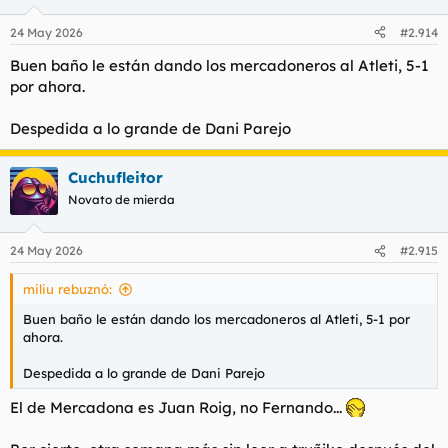
o
n
24 May 2026
#2.914
e
s
Buen baño le están dando los mercadoneros al Atleti, 5-1
:
por ahora.
Despedida a lo grande de Dani Parejo
Cuchufleitor
Novato de mierda
24 May 2026
#2.915
miliu rebuznó:
Buen baño le están dando los mercadoneros al Atleti, 5-1 por
ahora.
Despedida a lo grande de Dani Parejo
El de Mercadona es Juan Roig, no Fernando...