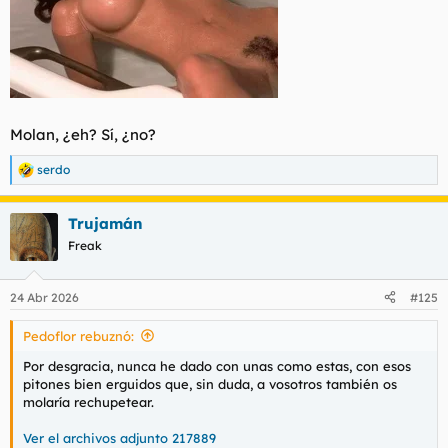
Molan, ¿eh? Sí, ¿no?
serdo
R
e
a
Trujamán
c
c
Freak
i
o
n
24 Abr 2026
#125
e
s
Pedoflor rebuznó:
:
Por desgracia, nunca he dado con unas como estas, con esos
pitones bien erguidos que, sin duda, a vosotros también os
molaría rechupetear.
Ver el archivos adjunto 217889