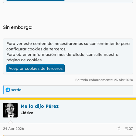
Sin embargo:
Para ver este contenido, necesitaremos su consentimiento para
configurar cookies de terceros.
Para obtener información más detallada, consulte nuestra
página de cookies
.
Aceptar cookies de terceros
Editado cobardemente:
23 Abr 2026
serdo
R
e
a
Me lo dijo Pérez
c
c
Clásico
i
o
n
24 Abr 2026
#107
e
s