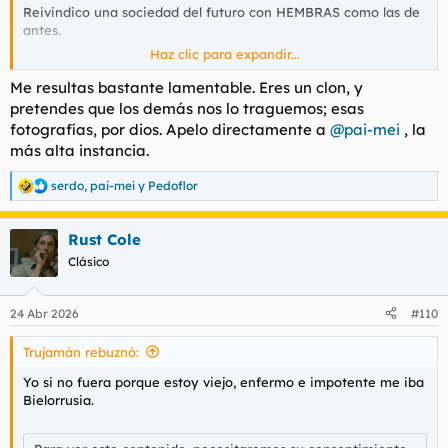
Reivindico una sociedad del futuro con HEMBRAS como las de
antes.
Haz clic para expandir...
Ver el archivos adjunto 217770
Ver el archivos adjunto 217771
Ver
el archivos adjunto 217772
Ver el archivos adjunto 217773
Ver el
Me resultas bastante lamentable. Eres un clon, y
archivos adjunto 217774
Ver el archivos adjunto 217775
Ver el
pretendes que los demás nos lo traguemos; esas
archivos adjunto 217776
Ver el archivos adjunto 217777
fotografías, por dios. Apelo directamente a
@pai-mei
, la
más alta instancia.
Esto creo que es lo único en lo que coincido con el
discapacitado de
@Benito
, el tonto del Delorean.
serdo
,
pai-mei
y
Pedoflor
R
e
a
Rust Cole
c
c
Clásico
i
o
n
24 Abr 2026
#110
e
s
Trujamán rebuznó:
:
Yo si no fuera porque estoy viejo, enfermo e impotente me iba
Bielorrusia.