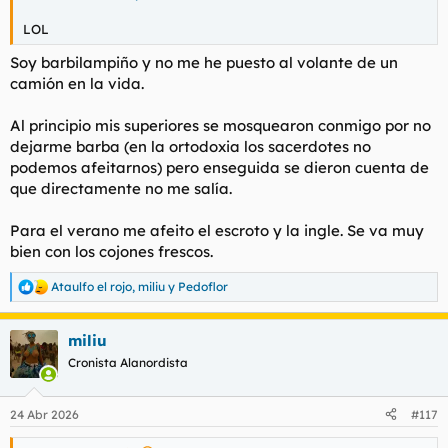
LOL
Soy barbilampiño y no me he puesto al volante de un
camión en la vida.
Al principio mis superiores se mosquearon conmigo por no
dejarme barba (en la ortodoxia los sacerdotes no
podemos afeitarnos) pero enseguida se dieron cuenta de
que directamente no me salía.
Para el verano me afeito el escroto y la ingle. Se va muy
bien con los cojones frescos.
Ataulfo el rojo
,
miliu
y
Pedoflor
R
e
a
miliu
c
c
Cronista Alanordista
i
o
n
24 Abr 2026
#117
e
s