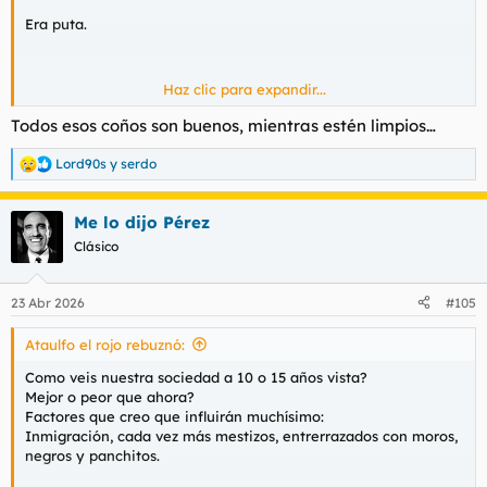
Era puta.
Haz clic para expandir...
Esta está de puta madre. Rosita, delicada y juvenil.
Todos esos coños son buenos, mientras estén limpios…
Nada que ver con el coño negro ese colgante de antes.
Menuda puta aberración, no la salvaba ni la juventud.
Lord90s
y
serdo
R
e
a
Me lo dijo Pérez
c
c
Clásico
i
o
n
23 Abr 2026
#105
e
s
Ataulfo el rojo rebuznó:
:
Como veis nuestra sociedad a 10 o 15 años vista?
Mejor o peor que ahora?
Factores que creo que influirán muchísimo:
Inmigración, cada vez más mestizos, entrerrazados con moros,
negros y panchitos.