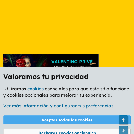
Valoramos tu privacidad
Utilizamos
cookies
esenciales para que este sitio funcione,
y cookies opcionales para mejorar tu experiencia.
Foro General
Ver más información y configurar tus preferencias
Cookies
PL OLDSTYLE AMARILLO
Cambiar fuente
Español (ES)
Arri
Aceptar todas las cookies
Contáctanos
Términos y reglas
Política de privacidad
Ayuda
R
Pie
S
Rechazar cookies opcionales