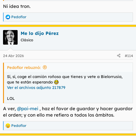
Ni idea tron.
Pedoflor
R
e
a
Me lo dijo Pérez
c
c
Clásico
i
o
n
24 Abr 2026
#114
e
s
Pedoflor rebuznó:
:
Sí, sí, coge el camión roñoso que tienes y vete a Bielorrusia,
que te están esperando
Ver el archivos adjunto 217879
LOL
A ver,
@pai-mei
, haz el favor de guardar y hacer guardar
el orden; y con ello me refiero a todos los ámbitos.
Pedoflor
R
e