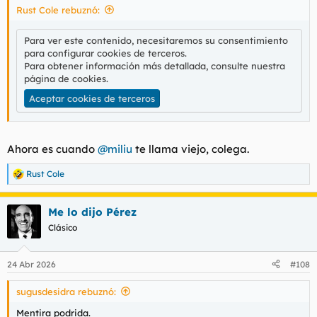
Rust Cole rebuznó:
:
Para ver este contenido, necesitaremos su consentimiento
para configurar cookies de terceros.
Para obtener información más detallada, consulte nuestra
página de cookies
.
Aceptar cookies de terceros
Ahora es cuando
@miliu
te llama viejo, colega.
Rust Cole
R
e
a
Me lo dijo Pérez
c
c
Clásico
i
o
n
24 Abr 2026
#108
e
s
sugusdesidra rebuznó:
:
Mentira podrida.