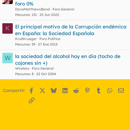
foro 0%
DaveMatthewsBand
Foro General
Masunos
131
23 Jun 2022
El principal motivo de la Corrupción endémica
K
en España: la Sociedad Española
KrullKrueger
Foro Política
Masunos
39
27 Ene 2013
la sociedad del alcohol hoy en dia (tocho de
W
cojones sin +)
Wireless
Foro General
Masunos
8
22 Oct 2004
Facebook
X
Bluesky
LinkedIn
Reddit
Pinterest
Tumblr
WhatsA
Em
Compartir:
Enlace