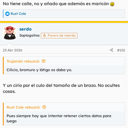
t
o
No tiene calle, no y añado que además es maricón
e
m
Rust Cole
R
a
e
a
serdo
c
c
Soplagaitas
Forero de mierda
i
o
n
23 Abr 2026
#102
e
s
Trujamán rebuznó:
:
Cilicio, bromuro y látigo os daba yo.
Y un cirio por el culo del tamaño de un brazo. No ocultes
cosas.
Rust Cole rebuznó:
Pues siempre hay que intentar retener ciertos datos para
luego