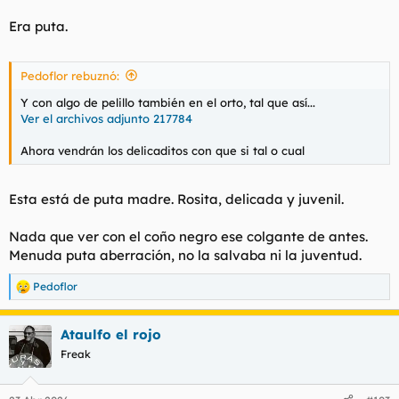
Era puta.
Pedoflor rebuznó:
Y con algo de pelillo también en el orto, tal que así...
Ver el archivos adjunto 217784
Ahora vendrán los delicaditos con que si tal o cual
Esta está de puta madre. Rosita, delicada y juvenil.
Nada que ver con el coño negro ese colgante de antes.
Menuda puta aberración, no la salvaba ni la juventud.
Pedoflor
R
e
a
Ataulfo el rojo
c
c
Freak
i
o
n