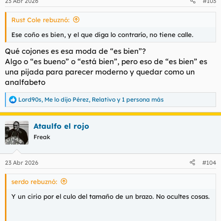
23 Abr 2026
#103
e
s
Rust Cole rebuznó:
:
Ese coño es bien, y el que diga lo contrarío, no tiene calle.
Qué cojones es esa moda de “es bien”?
Algo o “es bueno” o “está bien”, pero eso de “es bien” es
una pijada para parecer moderno y quedar como un
analfabeto
Lord90s
,
Me lo dijo Pérez
,
Relativo
y 1 persona más
R
e
a
Ataulfo el rojo
c
c
Freak
i
o
n
23 Abr 2026
#104
e
s
serdo rebuznó:
:
Y un cirio por el culo del tamaño de un brazo. No ocultes cosas.