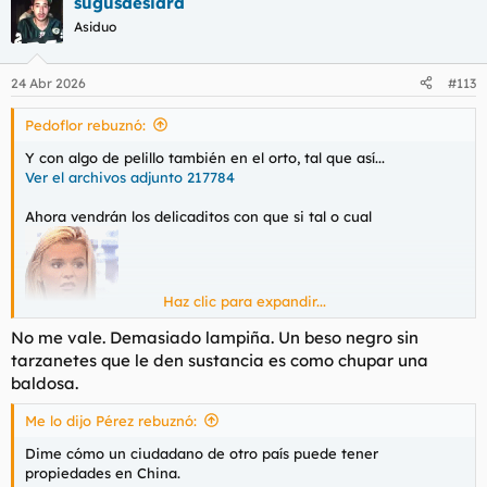
sugusdesidra
c
c
Asiduo
i
o
n
24 Abr 2026
#113
e
s
Pedoflor rebuznó:
:
Y con algo de pelillo también en el orto, tal que así...
Ver el archivos adjunto 217784
Ahora vendrán los delicaditos con que si tal o cual
Haz clic para expandir...
, pero ya te digo yo que le daban bien dao; vaya
que si le daban.
No me vale. Demasiado lampiña. Un beso negro sin
tarzanetes que le den sustancia es como chupar una
baldosa.
Me lo dijo Pérez rebuznó:
Dime cómo un ciudadano de otro país puede tener
propiedades en China.