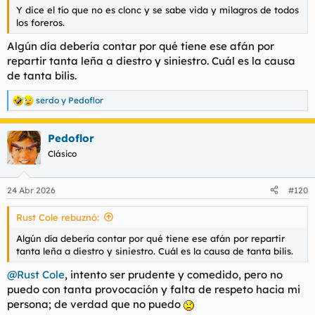
Y dice el tío que no es clonc y se sabe vida y milagros de todos
los foreros.
Algún día debería contar por qué tiene ese afán por
repartir tanta leña a diestro y siniestro. Cuál es la causa
de tanta bilis.
serdo
y
Pedoflor
R
e
a
Pedoflor
c
c
Clásico
i
o
n
24 Abr 2026
#120
e
s
Rust Cole rebuznó:
:
Algún día debería contar por qué tiene ese afán por repartir
tanta leña a diestro y siniestro. Cuál es la causa de tanta bilis.
@Rust Cole
, intento ser prudente y comedido, pero no
puedo con tanta provocación y falta de respeto hacia mi
persona; de verdad que no puedo