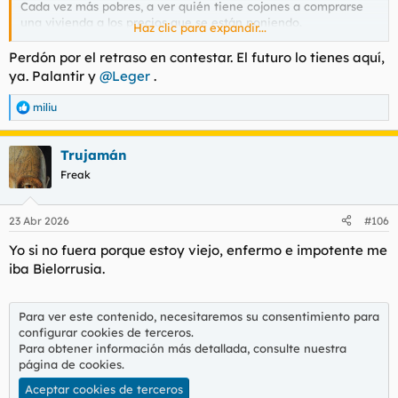
Cada vez más pobres, a ver quién tiene cojones a comprarse
una vivienda a los precios que se están poniendo.
Haz clic para expandir...
Cada vez más borregos, con las redes sociales, nos adoctrinan
Perdón por el retraso en contestar. El futuro lo tienes aquí,
y domestican como quieren, pan y circo.
ya. Palantir y
@Leger
.
Cada vez más inútiles o menos necesarios. Con la IA muchos
miliu
R
de los trabajos que hoy nos ocupan simplemente ya no
e
existirán.
a
Trujamán
c
Acabaremso casi todos con una renta básica de subsistencia.
c
Freak
Será el comunismo del siglo XXI?
i
Nos convertirán en felizmente borregos?
o
n
Seguiremos aquí foreando, y yo abriendo hilos?
23 Abr 2026
#106
e
s
Yo si no fuera porque estoy viejo, enfermo e impotente me
:
iba Bielorrusia.
Para ver este contenido, necesitaremos su consentimiento para
configurar cookies de terceros.
Para obtener información más detallada, consulte nuestra
página de cookies
.
Aceptar cookies de terceros