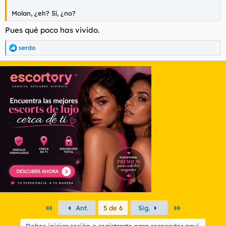
Molan, ¿eh? Sí, ¿no?
Pues qué poco has vivido.
serdo
R
e
a
c
c
i
o
n
e
s
:
Primero
Último
Ant.
5 de 6
Sig.