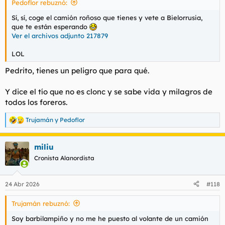
Pedoflor rebuznó:
:
Sí, sí, coge el camión roñoso que tienes y vete a Bielorrusia,
que te están esperando
Ver el archivos adjunto 217879
LOL
Pedrito, tienes un peligro que para qué.
Y dice el tío que no es clonc y se sabe vida y milagros de
todos los foreros.
Trujamán
y
Pedoflor
R
e
a
miliu
c
c
Cronista Alanordista
i
o
n
24 Abr 2026
#118
e
s
Trujamán rebuznó:
:
Soy barbilampiño y no me he puesto al volante de un camión