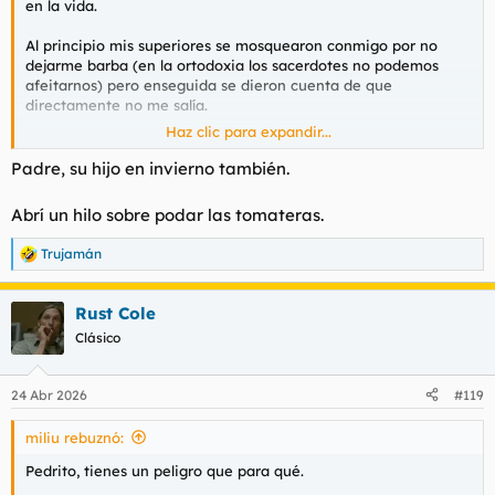
en la vida.
Al principio mis superiores se mosquearon conmigo por no
dejarme barba (en la ortodoxia los sacerdotes no podemos
afeitarnos) pero enseguida se dieron cuenta de que
directamente no me salía.
Haz clic para expandir...
Para el verano me afeito el escroto y la ingle. Se va muy bien
con los cojones frescos.
Padre, su hijo en invierno también.
Abrí un hilo sobre podar las tomateras.
Trujamán
R
e
a
Rust Cole
c
c
Clásico
i
o
n
24 Abr 2026
#119
e
s
miliu rebuznó:
:
Pedrito, tienes un peligro que para qué.