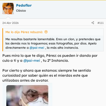
a
Pedoflor
c
c
Clásico
i
o
n
24 Abr 2026
#111
e
s
Me lo dijo Pérez rebuznó:
:
Me resultas bastante lamentable. Eres un clon, y pretendes que
los demás nos lo traguemos; esas fotografías, por dios. Apelo
directamente a
@pai-mei
, la más alta instancia.
Pues mira lo que te digo, Pérez: os pueden ir dando por
culo a tí y a
@pai-mei
, tu 2ª Instancia.
Por cierto y ahora que estamos: siempre he sentido
curiosidad por saber quién es el mierdas este que
utilizabas antes de avatar.