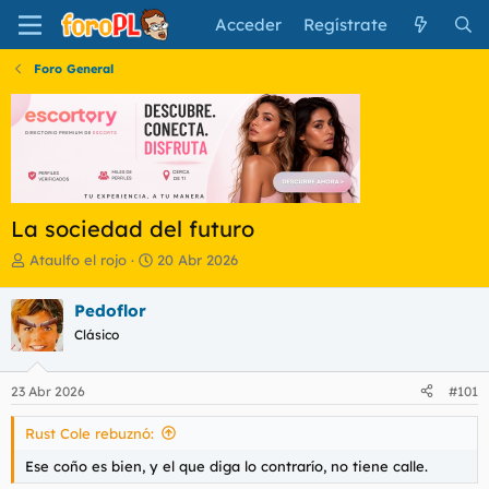
Acceder
Regístrate
Foro General
La sociedad del futuro
I
F
Ataulfo el rojo
20 Abr 2026
n
e
i
c
Pedoflor
c
h
Clásico
i
a
a
d
d
e
23 Abr 2026
#101
o
i
r
n
Rust Cole rebuznó:
d
i
e
c
Ese coño es bien, y el que diga lo contrarío, no tiene calle.
l
i