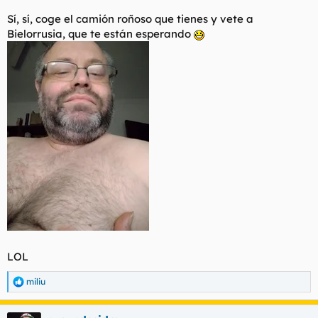
Sí, sí, coge el camión roñoso que tienes y vete a
Bielorrusia, que te están esperando
Sin embargo:
Para ver este contenido, necesitaremos su consentimiento
para configurar cookies de terceros.
Para obtener información más detallada, consulte nuestra
página de cookies
.
Aceptar cookies de terceros
LOL
miliu
R
e
a