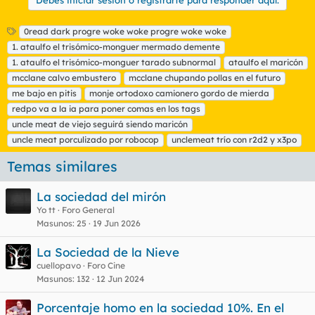
Debes iniciar sesión o registrarte para responder aquí.
E
0read dark progre woke woke progre woke woke
t
1. ataulfo el trisómico-monguer mermado demente
i
1. ataulfo el trisómico-monguer tarado subnormal
ataulfo el maricón
q
mcclane calvo embustero
mcclane chupando pollas en el futuro
u
me bajo en pitis
e
monje ortodoxo camionero gordo de mierda
t
redpo va a la ia para poner comas en los tags
a
uncle meat de viejo seguirá siendo maricón
s
uncle meat porculizado por robocop
unclemeat trío con r2d2 y x3po
Temas similares
La sociedad del mirón
Yo tt
Foro General
Masunos
25
19 Jun 2026
La Sociedad de la Nieve
cuellopavo
Foro Cine
Masunos
132
12 Jun 2024
Porcentaje homo en la sociedad 10%. En el