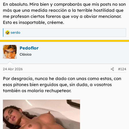
En absoluto. Mira bien y comprobarás que mis posts no son
más que una medida reacción a la terrible hostilidad que
me profesan ciertos foreros que voy a obviar mencionar.
Esto es insoportable, créeme.
serdo
R
e
a
Pedoflor
c
c
Clásico
i
o
n
24 Abr 2026
#124
e
s
Por desgracia, nunca he dado con unas como estas, con
:
esos pitones bien erguidos que, sin duda, a vosotros
también os molaría rechupetear.