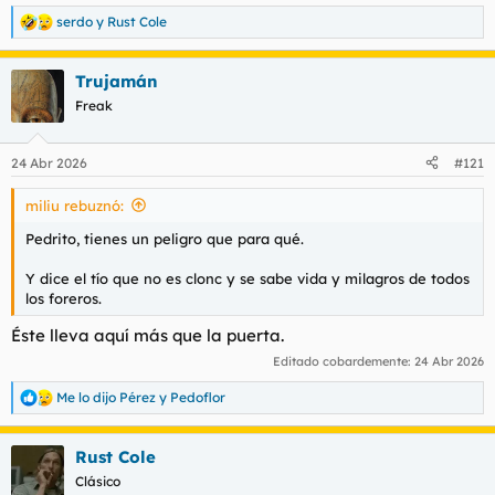
serdo
y
Rust Cole
R
e
a
Trujamán
c
c
Freak
i
o
n
24 Abr 2026
#121
e
s
miliu rebuznó:
:
Pedrito, tienes un peligro que para qué.
Y dice el tío que no es clonc y se sabe vida y milagros de todos
los foreros.
Éste lleva aquí más que la puerta.
Editado cobardemente:
24 Abr 2026
Me lo dijo Pérez
y
Pedoflor
R
e
a
Rust Cole
c
c
Clásico
i