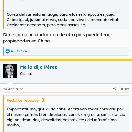
Corea del sur está en auge, para ellos esta época es jauja.
China igual, japón al revés, cada uno vive su momento vital.
Occidente degenera, pero otras partes no.
Dime cómo un ciudadano de otro país puede tener
propiedades en China.
Rust Cole
R
e
a
Me lo dijo Pérez
c
c
Clásico
i
o
n
24 Abr 2026
#109
e
s
Pedoflor rebuznó:
:
Importantísimo, qué duda cabe. Ahora van todas cortadas por
el mismo patrón: bien depilados, coños sin gracia, sin sustancia
alguna, desnudos, desvalidos, desprovistos del más mínimo
morbo, ...