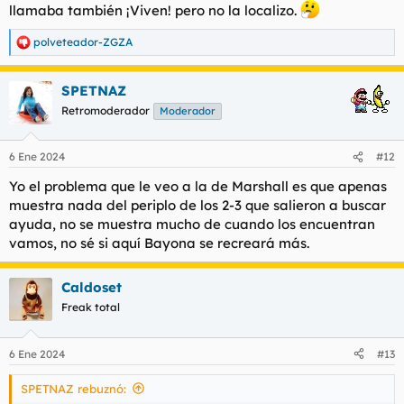
llamaba también
¡Viven!
pero no la localizo.
polveteador-ZGZA
R
e
a
SPETNAZ
c
c
Retromoderador
Moderador
i
o
n
6 Ene 2024
#12
e
s
Yo el problema que le veo a la de Marshall es que apenas
:
muestra nada del periplo de los 2-3 que salieron a buscar
ayuda, no se muestra mucho de cuando los encuentran
vamos, no sé si aquí Bayona se recreará más.
Caldoset
Freak total
6 Ene 2024
#13
SPETNAZ rebuznó: