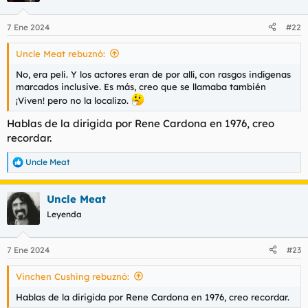
7 Ene 2024
#22
Uncle Meat rebuznó:
No, era peli. Y los actores eran de por allí, con rasgos indígenas
marcados inclusive. Es más, creo que se llamaba también
¡Viven!
pero no la localizo.
Hablas de la dirigida por Rene Cardona en 1976, creo
recordar.
Uncle Meat
R
e
a
Uncle Meat
c
c
Leyenda
i
o
n
7 Ene 2024
#23
e
s
Vinchen Cushing rebuznó:
:
Hablas de la dirigida por Rene Cardona en 1976, creo recordar.