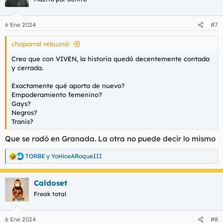
6 Ene 2024
#7
chaparral rebuznó:
Creo que con VIVEN, la historia quedó decentemente contada
y cerrada.
Exactamente qué aporta de nuevo?
Empoderamiento femenino?
Gays?
Negros?
Tranis?
Que se rodó en Granada. La otra no puede decir lo mismo
TORBE
y
YoHiceARoqueIII
R
e
a
Caldoset
c
c
Freak total
i
o
n
6 Ene 2024
#8
e