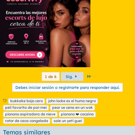
Último
1 de 6
Sig.
Debes iniciar sesión o registrarte para responder aquí.
E
bukkake bajo cero
john locke es el humo negro
t
peli favorita de pai-mei
peor se cena en un wok
i
pionono aspiradora de nieve
pionono ❤️ cocaína
q
rotor de caca congelada
sale un yeti guei
u
e
Temas similares
t