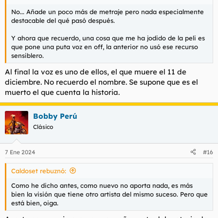
llevado, dándole la importancia moral que tiene pero sin
morbo.
No... Añade un poco más de metraje pero nada especialmente
destacable del qué pasó después.
Y yo que sé, me emocioné varias veces, mientras la veía.
Y ahora que recuerdo, una cosa que me ha jodido de la peli es
Conste que a mí esta historia me marcó cuando mi padre me
que pone una puta voz en off, la anterior no usó ese recurso
la contó, de niño. Y le regalé el libro a mi abuelo (“!Viven!”, de
sensiblero.
Piers Paul Read) y aproveché para ojearlo yo...
Al final la voz es uno de ellos, el que muere el 11 de
Que a lo mejor mi padre era un poco bruta hablándome de
diciembre. No recuerdo el nombre. Se supone que es el
esto, de Charles Manson y de Calígula cuando yo aún no había
muerto el que cuenta la historia.
cumplido los 5 años, pero es lo que hay.
Bobby Perú
Lo dicho: que me ha parecido muy buena peli, mucho mejor
que la de Frank Marshall e infinitamente mejor que la de René
Clásico
Cardona. Y también me ha parecido lo mejor de Bayona hasta
la fecha, con mucha diferencia sobre todo lo demás.
7 Ene 2024
#16
Caldoset rebuznó:
Como he dicho antes, como nuevo no aporta nada, es más
bien la visión que tiene otro artista del mismo suceso. Pero que
está bien, oiga.