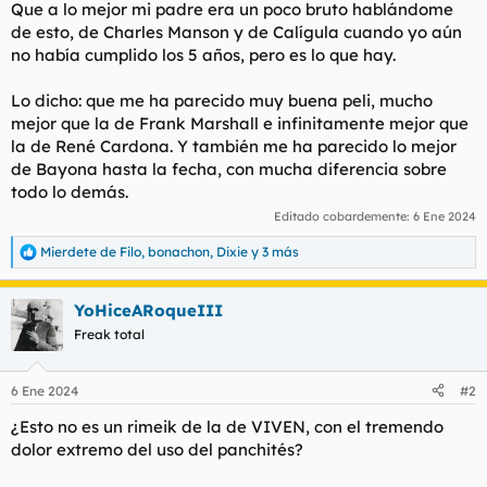
Que a lo mejor mi padre era un poco bruto hablándome
de esto, de Charles Manson y de Calígula cuando yo aún
no había cumplido los 5 años, pero es lo que hay.
Lo dicho: que me ha parecido muy buena peli, mucho
mejor que la de Frank Marshall e infinitamente mejor que
la de René Cardona. Y también me ha parecido lo mejor
de Bayona hasta la fecha, con mucha diferencia sobre
todo lo demás.
Editado cobardemente:
6 Ene 2024
Mierdete de Filo
,
bonachon
,
Dixie
y 3 más
R
e
a
YoHiceARoqueIII
c
c
Freak total
i
o
n
6 Ene 2024
#2
e
s
¿Esto no es un rimeik de la de VIVEN, con el tremendo
:
dolor extremo del uso del panchités?