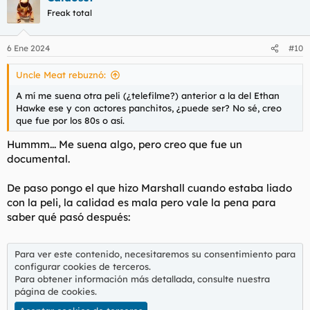
c
Freak total
i
o
n
6 Ene 2024
#10
e
s
Uncle Meat rebuznó:
:
A mí me suena otra peli (¿telefilme?) anterior a la del Ethan
Hawke ese y con actores panchitos, ¿puede ser? No sé, creo
que fue por los 80s o así.
Hummm... Me suena algo, pero creo que fue un
documental.
De paso pongo el que hizo Marshall cuando estaba liado
con la peli, la calidad es mala pero vale la pena para
saber qué pasó después:
Para ver este contenido, necesitaremos su consentimiento para
configurar cookies de terceros.
Para obtener información más detallada, consulte nuestra
página de cookies
.