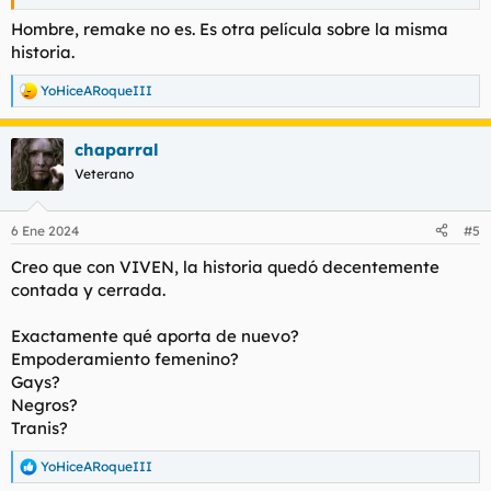
Hombre, remake no es. Es otra película sobre la misma
historia.
YoHiceARoqueIII
R
e
a
chaparral
c
c
Veterano
i
o
n
6 Ene 2024
#5
e
s
Creo que con VIVEN, la historia quedó decentemente
:
contada y cerrada.
Exactamente qué aporta de nuevo?
Empoderamiento femenino?
Gays?
Negros?
Tranis?
YoHiceARoqueIII
R
e