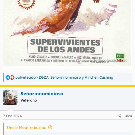
polveteador-ZGZA
,
Señorinnominioso
y
Vinchen Cushing
R
e
a
Señorinnominioso
c
c
Veterano
i
o
n
7 Ene 2024
#24
e
s
Uncle Meat rebuznó:
: