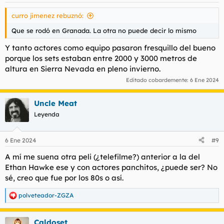
s
curro jimenez rebuznó:
:
Que se rodó en Granada. La otra no puede decir lo mismo
Y tanto actores como equipo pasaron fresquillo del bueno
porque los sets estaban entre 2000 y 3000 metros de
altura en Sierra Nevada en pleno invierno.
Editado cobardemente:
6 Ene 2024
Uncle Meat
Leyenda
6 Ene 2024
#9
A mí me suena otra peli (¿telefilme?) anterior a la del
Ethan Hawke ese y con actores panchitos, ¿puede ser? No
sé, creo que fue por los 80s o así.
polveteador-ZGZA
R
e
a
Caldoset
c