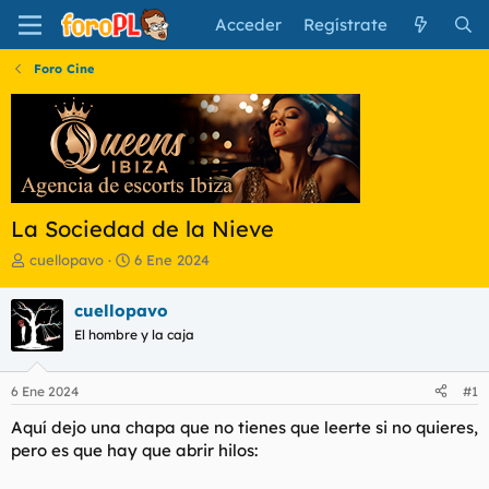
Acceder
Regístrate
Foro Cine
La Sociedad de la Nieve
I
F
cuellopavo
6 Ene 2024
n
e
i
c
cuellopavo
c
h
El hombre y la caja
i
a
a
d
d
e
6 Ene 2024
#1
o
i
r
n
Aquí dejo una chapa que no tienes que leerte si no quieres,
d
i
pero es que hay que abrir hilos:
e
c
l
i