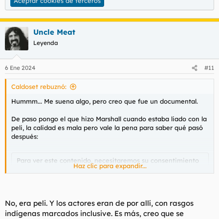
Aceptar cookies de terceros
Uncle Meat
Leyenda
6 Ene 2024
#11
Caldoset rebuznó:
Hummm... Me suena algo, pero creo que fue un documental.
De paso pongo el que hizo Marshall cuando estaba liado con la
peli, la calidad es mala pero vale la pena para saber qué pasó
después:
Para ver este contenido, necesitaremos su consentimiento
Haz clic para expandir...
para configurar cookies de terceros.
Para obtener información más detallada, consulte nuestra
página de cookies
.
Aceptar cookies de terceros
No, era peli. Y los actores eran de por allí, con rasgos
indígenas marcados inclusive. Es más, creo que se