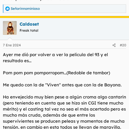
Señorinnominioso
R
e
a
Caldoset
c
c
Freak total
i
o
n
7 Ene 2024
#20
e
s
Ayer me dió por volver a ver la película del 93 y el
:
resultado es...
Pom pom pom pomporropom...(Redoble de tambor)
Me quedo con la de "Viven" antes que con la de Bayona.
Ha envejecido muy bien pese a algún croma algo cantarín
(pero teniendo en cuenta que se hizo sin CGI tiene mucho
mérito) y el casting tal vez no sea el más acertado pero es
mucho más cruda, además de que entre los
supervivientes se producen peleas y momentos de mucha
tensión, en cambio en esta todos se llevan de maravilla.