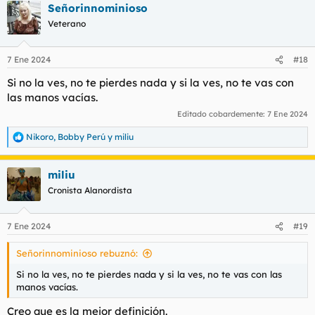
Señorinnominioso
Veterano
7 Ene 2024
#18
Si no la ves, no te pierdes nada y si la ves, no te vas con
las manos vacías.
Editado cobardemente:
7 Ene 2024
Nikoro
,
Bobby Perú
y
miliu
R
e
a
miliu
c
c
Cronista Alanordista
i
o
n
7 Ene 2024
#19
e
s
Señorinnominioso rebuznó:
:
Si no la ves, no te pierdes nada y si la ves, no te vas con las
manos vacías.
Creo que es la mejor definición.