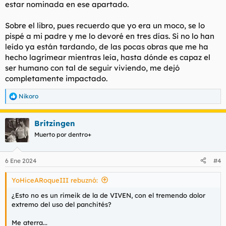
estar nominada en ese apartado.
Sobre el libro, pues recuerdo que yo era un moco, se lo
pispé a mi padre y me lo devoré en tres días. Si no lo han
leído ya están tardando, de las pocas obras que me ha
hecho lagrimear mientras leía, hasta dónde es capaz el
ser humano con tal de seguir viviendo, me dejó
completamente impactado.
Nikoro
R
e
a
Britzingen
c
c
Muerto por dentro+
i
o
n
6 Ene 2024
#4
e
s
YoHiceARoqueIII rebuznó:
:
¿Esto no es un rimeik de la de VIVEN, con el tremendo dolor
extremo del uso del panchités?
Me aterra...