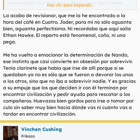
Ha envejecido muy bien pese a algún croma algo cantarín
Haz clic para expandir...
(pero teniendo en cuenta que se hizo sin CGI tiene mucho
mérito) y el casting tal vez no sea el más acertado pero es
La acabo de revisionar, que me la he encontrado a la
mucho más cruda, además de que entre los supervivientes se
hora del café en Cuatro. Joder, para mí no sólo aguanta
producen peleas y momentos de mucha tensión, en cambio en
bien, aguanta perfectísima. Ni recordaba que aquí salía
esta todos se llevan de maravilla. Por no hablar de que al final
Ethan Hawke. El reparto está fenomenal, coño, ni una
se marcan el detalle de enseñar la cruz de hierro que se puso
pega.
en homenaje a los fallecidos, el pastor no sale, eso yes.
Como dato curioso me la baje vía Emule y la peña se estaba
Me ha vuelto a emocionar la determinación de Nando,
bajando más la de "Viven" que la de "La sociedad de la nieve",
ese instinto que casi convierte en obsesión por sobrevivir.
pero de largo.
Tenía clarinete que había que irse de allí porque si se
quedaban ya no es sólo que se fueran a devorar los unos
a los otros, sino que no iba a sobrevivir nadie. Y es gracias
a su empuje que los que deciden ir con él terminan por
encontrar civilización y pedir ayuda para rescatar a los
compañeros. Huevazos bien gordos para irse a tomar por
culo sin saber muy bien hacia dónde vas ni cuánto vas a
tardar en encontrar civilización.
Vinchen Cushing
Frikazo