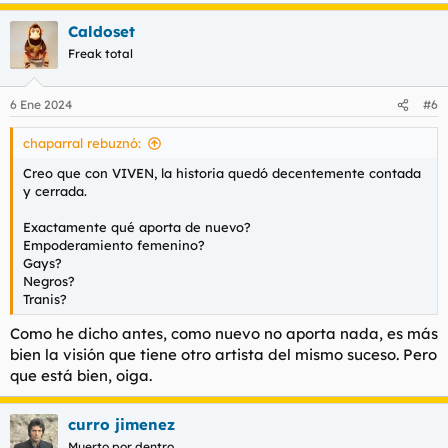
a
Caldoset
c
c
Freak total
i
o
n
6 Ene 2024
#6
e
s
chaparral rebuznó:
:
Creo que con VIVEN, la historia quedó decentemente contada
y cerrada.
Exactamente qué aporta de nuevo?
Empoderamiento femenino?
Gays?
Negros?
Tranis?
Como he dicho antes, como nuevo no aporta nada, es más
bien la visión que tiene otro artista del mismo suceso. Pero
que está bien, oiga.
curro jimenez
Muerto por dentro