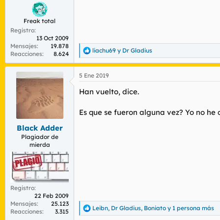
:
Freak total
Registro
13 Oct 2009
Mensajes
19.878
liachu69
y
Dr Gladius
R
Reacciones
8.624
e
a
5 Ene 2019
c
c
Han vuelto, dice.
i
o
n
Es que se fueron alguna vez? Yo no he 
e
s
Black Adder
:
Plagiador de
mierda
Registro
22 Feb 2009
Mensajes
25.123
Leibn
,
Dr Gladius
,
Boniato
y 1 persona más
R
Reacciones
3.315
e