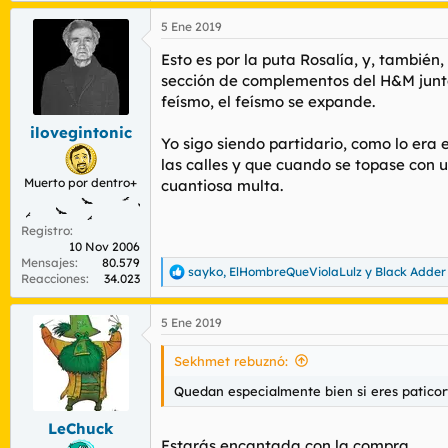
a
5 Ene 2019
c
c
Esto es por la puta Rosalía, y, tambié
i
o
sección de complementos del H&M junto 
n
feísmo, el feísmo se expande.
e
s
ilovegintonic
Yo sigo siendo partidario, como lo era 
:
las calles y que cuando se topase con u
Muerto por dentro+
cuantiosa multa.
Registro
10 Nov 2006
Mensajes
80.579
sayko
,
ElHombreQueViolaLulz
y
Black Adder
R
Reacciones
34.023
e
a
5 Ene 2019
c
c
i
Sekhmet rebuznó:
o
n
Quedan especialmente bien si eres paticor
e
s
LeChuck
:
Estarás encantada con la compra.