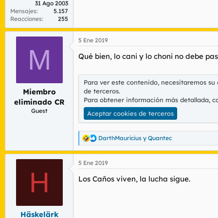
31 Ago 2003
Mensajes
5.157
Reacciones
255
5 Ene 2019
M
Qué bien, lo cani y lo choni no debe p
Para ver este contenido, necesitaremos su
de terceros.
Miembro
Para obtener información más detallada, c
eliminado CR
Guest
Aceptar cookies de terceros
DarthMauricius
y
Quantec
R
e
a
5 Ene 2019
c
H
c
Los Caños viven, la lucha sigue.
i
o
n
e
s
Häskelärk