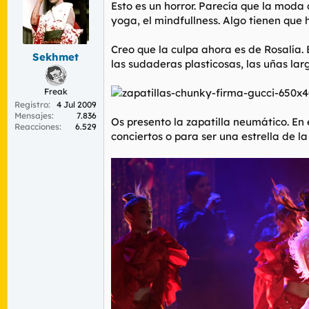
r
n
Esto es un horror. Parecía que la moda
d
i
yoga, el mindfullness. Algo tienen que
e
c
l
i
Creo que la culpa ahora es de Rosalía. Es
t
o
Sekhmet
las sudaderas plasticosas, las uñas la
e
m
Freak
a
Registro
4 Jul 2009
Mensajes
7.836
Os presento la zapatilla neumático. En
Reacciones
6.529
conciertos o para ser una estrella de la