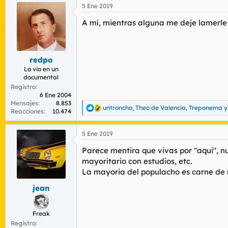
5 Ene 2019
c
c
A mí, mientras alguna me deje lamerle e
i
o
n
e
s
redpo
:
Lo vio en un
documental
Registro
6 Ene 2004
Mensajes
8.853
untroncho
,
Theo de Valencia
,
Treponema
y
R
Reacciones
10.474
e
a
5 Ene 2019
c
c
Parece mentira que vivas por "aqui", n
i
o
mayoritario con estudios, etc.
n
La mayoria del populacho es carne de 
e
s
jean
:
Freak
Registro