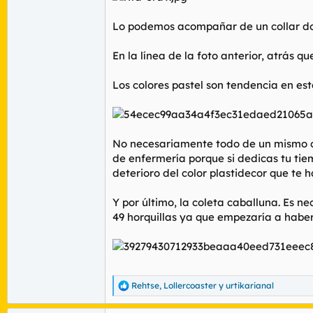
Lo podemos acompañar de un collar dor
En la línea de la foto anterior, atrás q
Los colores pastel son tendencia en est
No necesariamente todo de un mismo co
de enfermería porque si dedicas tu tie
deterioro del color plastidecor que te h
Y por último, la coleta caballuna. Es n
49 horquillas ya que empezaría a haber
Rehtse
,
Lollercoaster
y
urtikarianal
R
e
a