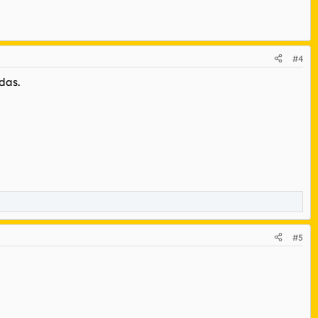
#4
das.
#5