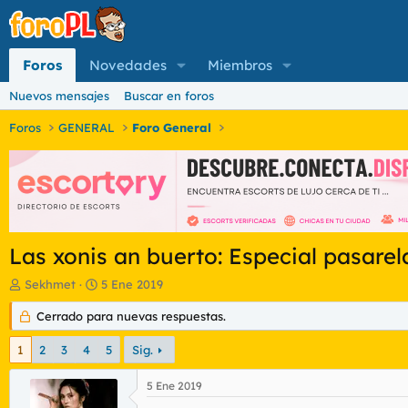
Foros
Novedades
Miembros
Nuevos mensajes
Buscar en foros
Foros
GENERAL
Foro General
Las xonis an buerto: Especial pasarel
I
F
Sekhmet
5 Ene 2019
n
e
i
Cerrado para nuevas respuestas.
c
c
h
i
a
1
2
3
4
5
Sig.
a
d
d
e
5 Ene 2019
o
i