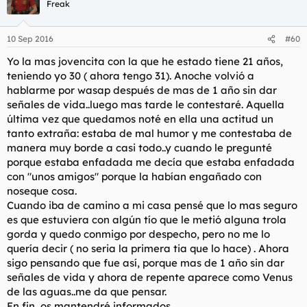
Freak
10 Sep 2016
#60
Yo la mas jovencita con la que he estado tiene 21 años,
teniendo yo 30 ( ahora tengo 31). Anoche volvió a
hablarme por wasap después de mas de 1 año sin dar
señales de vida..luego mas tarde le contestaré. Aquella
última vez que quedamos noté en ella una actitud un
tanto extraña: estaba de mal humor y me contestaba de
manera muy borde a casi todo..y cuando le pregunté
porque estaba enfadada me decía que estaba enfadada
con "unos amigos" porque la habían engañado con
noseque cosa.
Cuando iba de camino a mi casa pensé que lo mas seguro
es que estuviera con algún tío que le metió alguna trola
gorda y quedo conmigo por despecho, pero no me lo
quería decir ( no seria la primera tia que lo hace) . Ahora
sigo pensando que fue así, porque mas de 1 año sin dar
señales de vida y ahora de repente aparece como Venus
de las aguas..me da que pensar.
En fin, os mantendré informados.