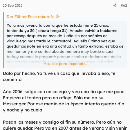
10 Sep 2016
#62
Der Führer Face rebuznó:
Yo la mas jovencita con la que he estado tiene 21 años,
teniendo yo 30 ( ahora tengo 31). Anoche volvió a hablarme
por wasap después de mas de 1 año sin dar señales de
vida..luego mas tarde le contestaré. Aquella última vez que
quedamos noté en ella una actitud un tanto extraña: estaba de
mal humor y me contestaba de manera muy borde a casi
todo..y cuando le pregunté porque estaba enfadada me decía
que estaba enfadada con "unos amigos" porque la habían
Haz clic para expandir...
engañado con noseque cosa.
Cuando iba de camino a mi casa pensé que lo mas seguro es
Dalo por hecho. Yo tuve un caso que llevaba a eso, te
que estuviera con algún tío que le metió alguna trola gorda y
comento:
quedo conmigo por despecho, pero no me lo quería decir ( no
seria la primera tia que lo hace) . Ahora sigo pensando que fue
Año 2006, salgo con un colega y veo una tía que me pone.
así, porque mas de 1 año sin dar señales de vida y ahora de
Empieza el tonteo pero no afloja. Sólo me da su
repente aparece como Venus de las aguas..me da que pensar.
Messenger. Por ese medio de la época intento quedar día
En fin, os mantendré informados.
y noche y no cuela.
Pasan los meses y consigo al fin su número. Pero aún no
quiere quedar. Pero ya en 2007 antes de verano y sin venir