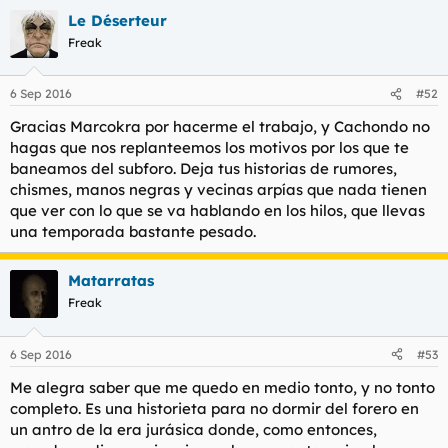
l
i
Le Déserteur
t
o
Freak
e
m
a
6 Sep 2016
#52
Gracias Marcokra por hacerme el trabajo, y Cachondo no
hagas que nos replanteemos los motivos por los que te
baneamos del subforo. Deja tus historias de rumores,
chismes, manos negras y vecinas arpías que nada tienen
que ver con lo que se va hablando en los hilos, que llevas
una temporada bastante pesado.
Matarratas
Freak
6 Sep 2016
#53
Me alegra saber que me quedo en medio tonto, y no tonto
completo. Es una historieta para no dormir del forero en
un antro de la era jurásica donde, como entonces,