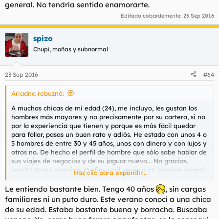
general. No tendría sentido enamorarte.
Editado cobardemente:
23 Sep 2016
spizo
Chupi, moñas y subnormal
23 Sep 2016
#64
Ariadna rebuznó:
A muchas chicas de mi edad (24), me incluyo, les gustan los
hombres más mayores y no precisamente por su cartera, si no
por la experiencia que tienen y porque es más fácil quedar
para follar, pasas un buen rato y adiós. He estado con unos 4 o
5 hombres de entre 30 y 45 años, unos con dinero y con lujos y
otros no. De hecho el perfil de hombre que sólo sabe hablar de
sus viajes de negocios y de su jaguar nuevo... No gracias,
resulta taaan aburrido. Prefiero mil veces a un hombre normal,
Haz clic para expandir...
que tenga las cosas claras y sea un empotrador. No sé si la
mayoría de chicas serán enamoradizas con maduritos.. Yo no lo
Le entiendo bastante bien. Tengo 40 años
, sin cargas
soy, la mayoría de hombres mayores que heconocido están
familiares ni un puto duro. Este verano conocí a una chica
casados o divorciados, con hijos y responsabilidades en
de su edad. Estaba bastante buena y borracha. Buscaba
general. No tendría sentido enamorarte.