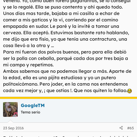
veneno. Yo, como buen forero pagafantas, se lo conseguí
y se lo regalé. Ella se puso contenta y ahí quedo todo.
Unos días mas tarde, bajaba a mi casilla a echar de
comer a mis gaticos y la ví, corriendo por el camino
empapada en sudor. Le paré y la invité a tomar una
cerveza. Ella aceptó. Estuvimos bastante rato hablando,
me dijo que era fisio, yo que tenía una contractura, una
cosa llevó a la otra y ...
Para mi fueron dos polvos buenos, pero para ella debió
ser la polla con cebolla, porqué cada dos por tres baja a
mi campo y repetimos.
Ambos sabemos que no podemos llegar a más. Aparte de
la edad, ella es una pijita estudiosa y yo un putero
politoxicómano. Pero joder, en la cama nos entendemos
cada vez mejor y, ¡ que ostias !. Que nos quiten lo follao.
GoogleTM
Tema serio
23 Sep 2016
#65