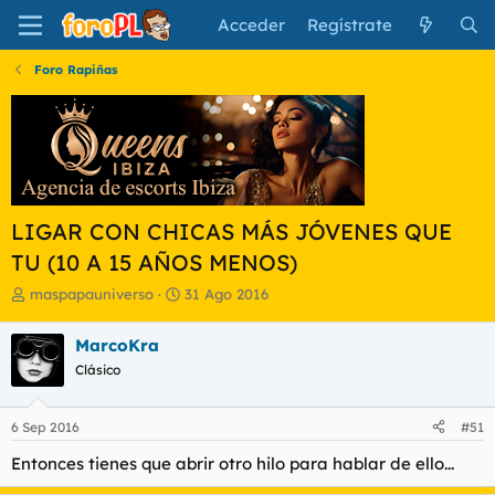
Acceder
Regístrate
Foro Rapiñas
LIGAR CON CHICAS MÁS JÓVENES QUE
TU (10 A 15 AÑOS MENOS)
I
F
maspapauniverso
31 Ago 2016
n
e
i
c
MarcoKra
c
h
Clásico
i
a
a
d
d
e
6 Sep 2016
#51
o
i
r
n
Entonces tienes que abrir otro hilo para hablar de ello...
d
i
e
c