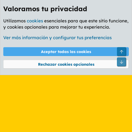
Valoramos tu privacidad
Utilizamos
cookies
esenciales para que este sitio funcione,
y cookies opcionales para mejorar tu experiencia.
Foro Rapiñas
Ver más información y configurar tus preferencias
Cookies
PL OLDSTYLE AMARILLO
Cambiar fuente
Español (ES)
Arri
Aceptar todas las cookies
Contáctanos
Términos y reglas
Política de privacidad
Ayuda
R
Pie
S
Rechazar cookies opcionales
S
®
Community platform by XenForo
© 2010-2026 XenForo Ltd.