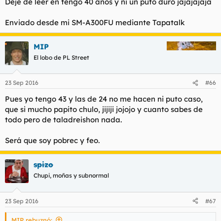
Dejé de leer en tengo 40 años y ni un puto duro jajajajaja
Enviado desde mi SM-A300FU mediante Tapatalk
MIP
El lobo de PL Street
23 Sep 2016
#66
Pues yo tengo 43 y las de 24 no me hacen ni puto caso,
que si mucho papito chulo, jijiji jojojo y cuanto sabes de
todo pero de taladreishon nada.
Será que soy pobrec y feo.
spizo
Chupi, moñas y subnormal
23 Sep 2016
#67
MIP rebuznó: