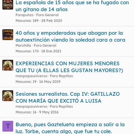
La española de 15 años que se ha fugado con
e
un gitano de 14 años
t
Foroputas
Foro General
a
s
Masunos
189
28 Feb 2025
40 años y empoderadas que abogan por la
autoextinción viendo la soledad cara a cara
Morzhilla
Foro General
Masunos
170
18 Ene 2021
EXPERIENCIAS CON MUJERES MENORES
QUE TU (A ELLAS LES GUSTAN MAYORES?)
maspapauniverso
Foro Rapiñas
Masunos
19
16 May 2019
Sesiones surrealistas. Cap IV: GATILLAZO
CON MARÍA QUE EXCITÓ A LUISA
maspapauniverso
Foro Rapiñas
Masunos
16
9 May 2016
Bueno, pues Gaztelueta empieza a salir a la
T
luz. Torbe, cuenta algo, que fue tu cole.