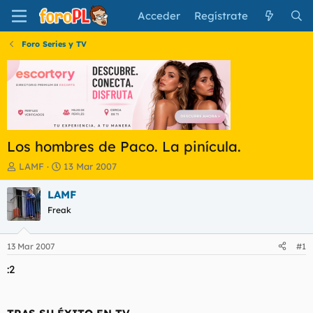
Acceder
Regístrate
Foro Series y TV
Los hombres de Paco. La pinícula.
I
F
LAMF
13 Mar 2007
n
e
i
c
LAMF
c
h
Freak
i
a
a
d
d
e
13 Mar 2007
#1
o
i
r
n
:2
d
i
e
c
l
i