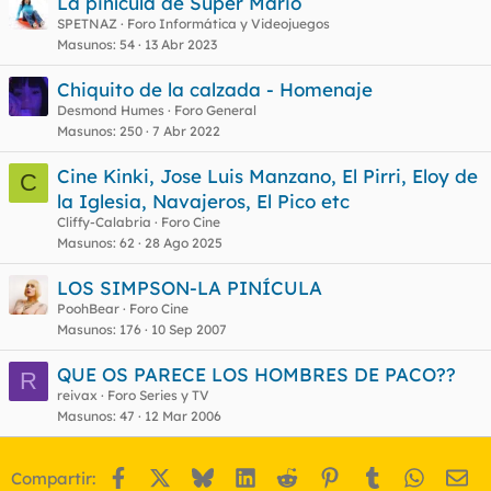
La pinícula de Super Mario
SPETNAZ
Foro Informática y Videojuegos
Masunos
54
13 Abr 2023
Chiquito de la calzada - Homenaje
Desmond Humes
Foro General
Masunos
250
7 Abr 2022
Cine Kinki, Jose Luis Manzano, El Pirri, Eloy de
C
la Iglesia, Navajeros, El Pico etc
Cliffy-Calabria
Foro Cine
Masunos
62
28 Ago 2025
LOS SIMPSON-LA PINÍCULA
PoohBear
Foro Cine
Masunos
176
10 Sep 2007
QUE OS PARECE LOS HOMBRES DE PACO??
R
reivax
Foro Series y TV
Masunos
47
12 Mar 2006
Facebook
X
Bluesky
LinkedIn
Reddit
Pinterest
Tumblr
WhatsA
Em
Compartir: