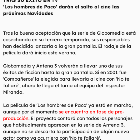
TRAS SU ÉXITO EN TV
t
o
'Los hombres de Paco' darán el salto al cine las
e
próximas Navidades
m
a
Tras la buena aceptación que la serie de Globomedia está
cosechando en su tercera temporada, sus responsables
han decidido lanzarla a la gran pantalla. El rodaje de la
película dará inicio este verano.
Globomedia y Antena 3 volverán a llevar uno de sus
éxitos de ficción hasta la gran pantalla. Si en 2001 fue
'Compañeros' la elegida para llevarla al cine con 'No te
fallaré', ahora le llega el turno al equipo del inspector
Miranda.
La película de 'Los hombres de Paco' ya está en marcha,
aunque por el momento
se encuentra en fase de pre-
producción
. El proyecto contará con todos los personajes
que habitualmente aparecen en la serie de Antena 3,
aunque no se descarta la participación de algún nuevo
actor como ya ocurriera con 'No te fallaré'.