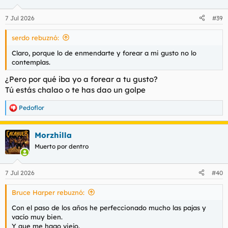
o
n
7 Jul 2026
#39
e
s
serdo rebuznó:
:
Claro, porque lo de enmendarte y forear a mi gusto no lo
contemplas.
¿Pero por qué iba yo a forear a tu gusto?
Tú estás chalao o te has dao un golpe
Pedoflor
R
e
a
Morzhilla
c
c
Muerto por dentro
i
o
n
7 Jul 2026
#40
e
s
Bruce Harper rebuznó:
:
Con el paso de los años he perfeccionado mucho las pajas y
vacío muy bien.
Y que me hago viejo.