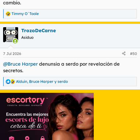
cambio.
Timmy O´Toole
R
e
a
TrozoDeCarne
c
c
Asiduo
i
o
n
7 Jul 2026
#50
e
s
@Bruce Harper
denunsia a serdo por revelación de
:
secretos.
Alduin
,
Bruce Harper
y
serdo
R
e
a
c
c
i
o
n
e
s
: