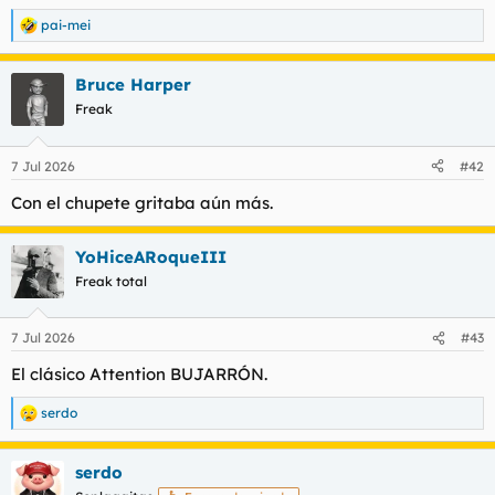
pai-mei
R
e
a
Bruce Harper
c
c
Freak
i
o
n
7 Jul 2026
#42
e
s
Con el chupete gritaba aún más.
:
YoHiceARoqueIII
Freak total
7 Jul 2026
#43
El clásico Attention BUJARRÓN.
serdo
R
e
a
serdo
c
c