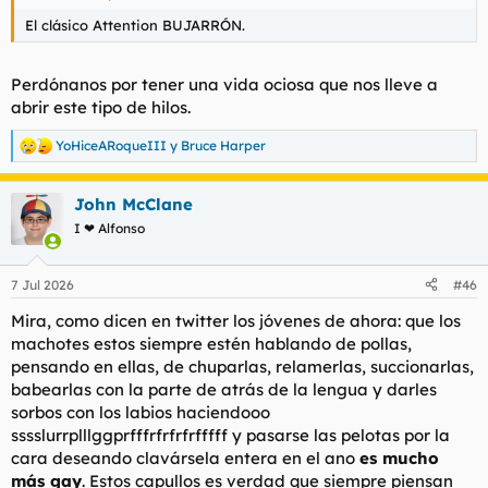
El clásico Attention BUJARRÓN.
Perdónanos por tener una vida ociosa que nos lleve a
abrir este tipo de hilos.
YoHiceARoqueIII
y
Bruce Harper
R
e
a
John McClane
c
c
I ❤ Alfonso
i
o
n
7 Jul 2026
#46
e
s
Mira, como dicen en twitter los jóvenes de ahora:
que los
:
machotes estos siempre estén hablando de pollas,
pensando en ellas, de chuparlas, relamerlas, succionarlas,
babearlas con la parte de atrás de la lengua y darles
sorbos con los labios haciendooo
sssslurrplllggprfffrfrfrfrfffff y pasarse las pelotas por la
cara deseando clavársela entera en el ano
es mucho
más gay
. Estos capullos es verdad que siempre piensan