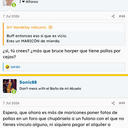
I ❤ Alfonso
i
o
n
7 Jul 2026
#48
e
s
Art Vandelay rebuznó:
:
Buff entonces eso sí que es vicio.
Eres un MARICÓN de mierda.
¿sí, tú crees? ¿más que bruce harper que tiene pollas por
cejas?
serdo
R
e
a
Sonic88
c
c
Don't mess with el Baño de mi Abuela
i
o
n
7 Jul 2026
#49
e
s
Espera, que ahora es más de maricones poner fotos de
:
pollas en un foro que chupársela a un fulano con el que no
tienes vínculo alguno, ni siquiera pagar el alquiler a