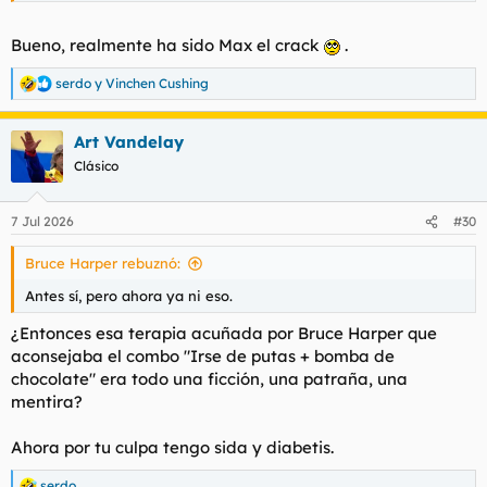
Bueno, realmente ha sido Max el crack
.
serdo
y
Vinchen Cushing
R
e
a
Art Vandelay
c
c
Clásico
i
o
n
7 Jul 2026
#30
e
s
Bruce Harper rebuznó:
:
Antes sí, pero ahora ya ni eso.
¿Entonces esa terapia acuñada por Bruce Harper que
aconsejaba el combo "Irse de putas + bomba de
chocolate" era todo una ficción, una patraña, una
mentira?
Ahora por tu culpa tengo sida y diabetis.
serdo