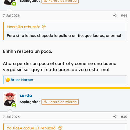
Soplagaitas
Forero de mierda
i
o
n
7 Jul 2026
#44
e
s
Morzhilla rebuznó:
:
Pero si tu le has chupado la polla a un tio, que ladras, anormal
Ehhhh respeta un poco.
Ahora perder un poco el control y comerse una buena
verga sin ser gay ni nada parecido va a estar mal.
Bruce Harper
R
e
a
serdo
c
c
Soplagaitas
Forero de mierda
i
o
n
7 Jul 2026
#45
e
s
YoHiceARoqueIII rebuznó:
: