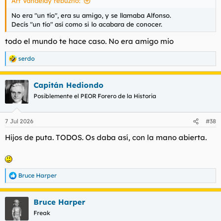
Art Vandelay rebuznó:
:
No era "un tío", era su amigo, y se llamaba Alfonso.
Decís "un tío" así como si lo acabara de conocer.
todo el mundo te hace caso. No era amigo mio
serdo
R
e
a
Capitán Hediondo
c
c
Posiblemente el PEOR Forero de la Historia
i
o
n
7 Jul 2026
#38
e
s
Hijos de puta. TODOS. Os daba así, con la mano abierta.
:
Bruce Harper
R
e
a
Bruce Harper
c
c
Freak
i