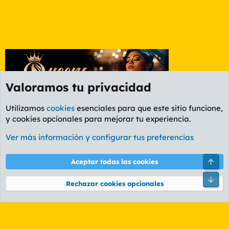
Valoramos tu privacidad
Utilizamos
cookies
esenciales para que este sitio funcione,
y cookies opcionales para mejorar tu experiencia.
Foro General
Ver más información y configurar tus preferencias
Cookies
PL OLDSTYLE AMARILLO
Cambiar fuente
Español (ES)
Arri
Aceptar todas las cookies
Contáctanos
Términos y reglas
Política de privacidad
Ayuda
R
Pie
S
Rechazar cookies opcionales
S
®
Community platform by XenForo
© 2010-2026 XenForo Ltd.