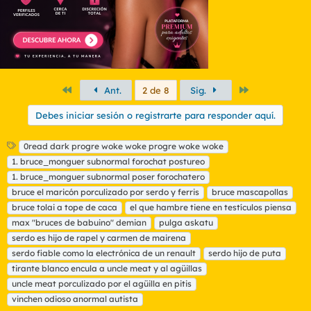
Primero
Último
Ant.
2 de 8
Sig.
Debes iniciar sesión o registrarte para responder aquí.
E
0read dark progre woke woke progre woke woke
t
1. bruce_monguer subnormal forochat postureo
i
1. bruce_monguer subnormal poser forochatero
q
bruce el maricón porculizado por serdo y ferris
bruce mascapollas
u
bruce tolai a tope de caca
e
el que hambre tiene en testículos piensa
t
max "bruces de babuino" demian
pulga askatu
a
serdo es hijo de rapel y carmen de mairena
s
serdo fiable como la electrónica de un renault
serdo hijo de puta
tirante blanco encula a uncle meat y al agüillas
uncle meat porculizado por el agüilla en pitis
vinchen odioso anormal autista