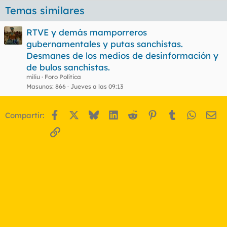
Temas similares
RTVE y demás mamporreros
gubernamentales y putas sanchistas.
Desmanes de los medios de desinformación y
de bulos sanchistas.
miliu
Foro Política
Masunos
866
Jueves a las 09:13
Facebook
X
Bluesky
LinkedIn
Reddit
Pinterest
Tumblr
WhatsA
Em
Compartir:
Enlace