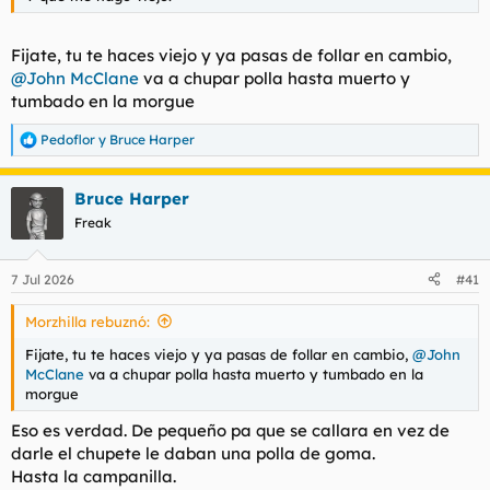
Fijate, tu te haces viejo y ya pasas de follar en cambio,
@John McClane
va a chupar polla hasta muerto y
tumbado en la morgue
Pedoflor
y
Bruce Harper
R
e
a
Bruce Harper
c
c
Freak
i
o
n
7 Jul 2026
#41
e
s
Morzhilla rebuznó:
:
Fijate, tu te haces viejo y ya pasas de follar en cambio,
@John
McClane
va a chupar polla hasta muerto y tumbado en la
morgue
Eso es verdad. De pequeño pa que se callara en vez de
darle el chupete le daban una polla de goma.
Hasta la campanilla.