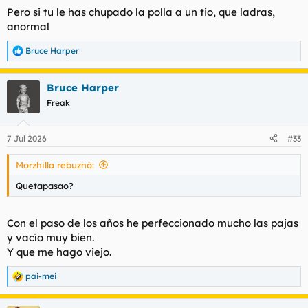
Pero si tu le has chupado la polla a un tio, que ladras,
anormal
Bruce Harper
R
e
a
Bruce Harper
c
c
Freak
i
o
n
7 Jul 2026
#33
e
s
Morzhilla rebuznó:
:
Quetapasao?
Con el paso de los años he perfeccionado mucho las pajas
y vacío muy bien.
Y que me hago viejo.
pai-mei
R
e
a