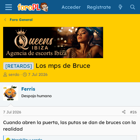
Acceder
Regístrate
Foro General
Los mps de Bruce
[RETARDS]
I
F
serdo
7 Jul 2026
n
e
i
c
Ferris
c
h
Despojo humano
i
a
a
d
d
e
7 Jul 2026
#26
o
i
r
n
Cuando abren la puerta, las putas se dan de bruces con la
d
i
realidad
e
c
l
i
Morzhilla
y
serdo