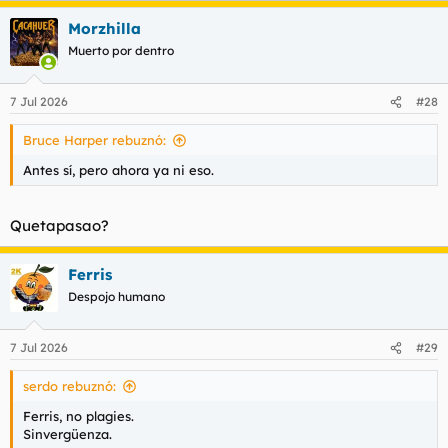
a
Morzhilla
c
c
Muerto por dentro
i
o
n
7 Jul 2026
#28
e
s
Bruce Harper rebuznó:
:
Antes sí, pero ahora ya ni eso.
Quetapasao?
Ferris
Despojo humano
7 Jul 2026
#29
serdo rebuznó:
Ferris, no plagies.
Sinvergüenza.