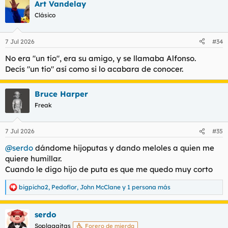
Art Vandelay
c
c
Clásico
i
o
n
7 Jul 2026
#34
e
s
No era "un tío", era su amigo, y se llamaba Alfonso.
:
Decís "un tío" así como si lo acabara de conocer.
Bruce Harper
Freak
7 Jul 2026
#35
@serdo
dándome hijoputas y dando
meloles
a quien me
quiere humillar.
Cuando le digo hijo de puta es que me quedo muy corto
bigpicha2
,
Pedoflor
,
John McClane
y 1 persona más
R
e
a
serdo
c
c
Soplagaitas
Forero de mierda