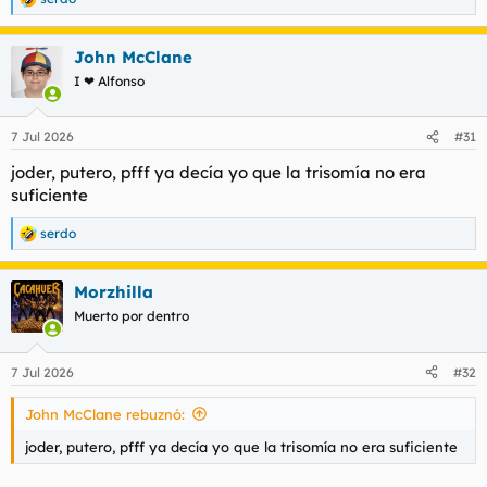
R
e
a
John McClane
c
c
I ❤ Alfonso
i
o
n
7 Jul 2026
#31
e
s
joder, putero, pfff ya decía yo que la trisomía no era
:
suficiente
serdo
R
e
a
Morzhilla
c
c
Muerto por dentro
i
o
n
7 Jul 2026
#32
e
s
John McClane rebuznó:
:
joder, putero, pfff ya decía yo que la trisomía no era suficiente