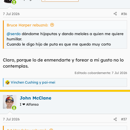
i
o
n
7 Jul 2026
#36
e
s
Bruce Harper rebuznó:
:
@serdo
dándome hijoputas y dando
meloles
a quien me quiere
humillar.
Cuando le digo hijo de puta es que me quedo muy corto
Claro, porque lo de enmendarte y forear a mi gusto no lo
contemplas.
Editado cobardemente:
7 Jul 2026
Vinchen Cushing
y
pai-mei
R
e
a
John McClane
c
c
I ❤ Alfonso
i
o
n
7 Jul 2026
#37
e
s