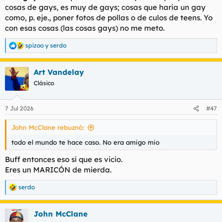
cosas de gays, es muy de gays; cosas que haría un gay
como, p. eje., poner fotos de pollas o de culos de teens. Yo
con esas cosas (las cosas gays) no me meto.
spizoo
y
serdo
R
e
a
Art Vandelay
c
c
Clásico
i
o
n
7 Jul 2026
#47
e
s
John McClane rebuznó:
:
todo el mundo te hace caso. No era amigo mio
Buff entonces eso sí que es vicio.
Eres un MARICÓN de mierda.
serdo
R
e
a
John McClane
c
c