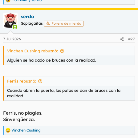
t
o
R
e
e
a
m
serdo
c
a
c
Soplagaitas
Forero de mierda
i
o
n
7 Jul 2026
#27
e
s
Vinchen Cushing rebuznó:
:
Alguien se ha dado de bruces con la realidad.
Ferris rebuznó:
Cuando abren la puerta, las putas se dan de bruces con la
realidad
Ferris, no plagies.
Sinvergüenza.
Vinchen Cushing
R
e