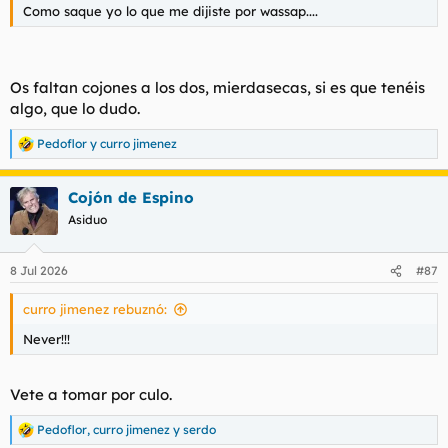
Como saque yo lo que me dijiste por wassap....
Os faltan cojones a los dos, mierdasecas, si es que tenéis
algo, que lo dudo.
Pedoflor
y
curro jimenez
R
e
a
Cojón de Espino
c
c
Asiduo
i
o
n
8 Jul 2026
#87
e
s
curro jimenez rebuznó:
:
Never!!!
Vete a tomar por culo.
Pedoflor
,
curro jimenez
y
serdo
R