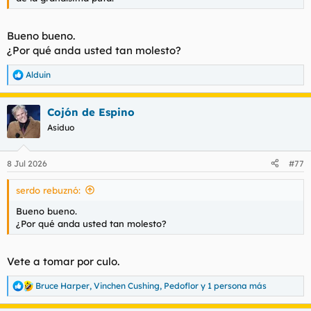
t
o
e
m
Bueno bueno.
a
¿Por qué anda usted tan molesto?
Alduin
R
e
a
Cojón de Espino
c
c
Asiduo
i
o
n
8 Jul 2026
#77
e
s
serdo rebuznó:
:
Bueno bueno.
¿Por qué anda usted tan molesto?
Vete a tomar por culo.
Bruce Harper
,
Vinchen Cushing
,
Pedoflor
y 1 persona más
R
e