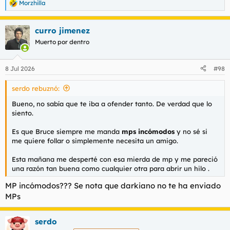
Morzhilla
R
e
a
curro jimenez
c
c
Muerto por dentro
i
o
n
8 Jul 2026
#98
e
s
serdo rebuznó:
:
Bueno, no sabía que te iba a ofender tanto. De verdad que lo
siento.
Es que Bruce siempre me manda
mps incómodos
y no sé si
me quiere follar o simplemente necesita un amigo.
Esta mañana me desperté con esa mierda de mp y me pareció
una razón tan buena como cualquier otra para abrir un hilo .
MP incómodos??? Se nota que darkiano no te ha enviado
MPs
serdo