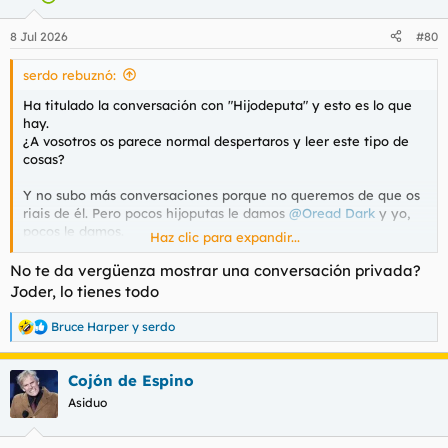
o
n
8 Jul 2026
#80
e
s
serdo rebuznó:
:
Ha titulado la conversación con "Hijodeputa" y esto es lo que
hay.
¿A vosotros os parece normal despertaros y leer este tipo de
cosas?
Y no subo más conversaciones porque no queremos de que os
riais de él. Pero pocos hijoputas le damos
@Oread Dark
y yo,
pocos le damos.
Haz clic para expandir...
Ver el archivos adjunto 224740
No te da vergüenza mostrar una conversación privada?
Joder, lo tienes todo
Bruce Harper
y
serdo
R
e
a
Cojón de Espino
c
c
Asiduo
i
o
n