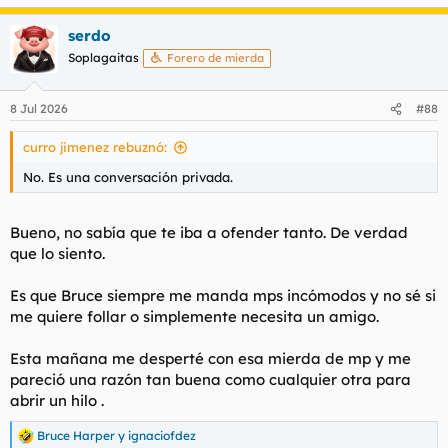
e
a
serdo
c
c
Soplagaitas
Forero de mierda
i
o
n
8 Jul 2026
#88
e
s
curro jimenez rebuznó:
:
No. Es una conversación privada.
Bueno, no sabía que te iba a ofender tanto. De verdad
que lo siento.
Es que Bruce siempre me manda mps incómodos y no sé si
me quiere follar o simplemente necesita un amigo.
Esta mañana me desperté con esa mierda de mp y me
pareció una razón tan buena como cualquier otra para
abrir un hilo .
Bruce Harper
y
ignaciofdez
R