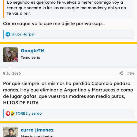
Lo segundo es que como te vuelvas a meter conmigo voy a
tener que sacar a la luz las cosas que me mandas y ahí ya no
te vas a reír.
Como saque yo lo que me dijiste por wassap....
Bruce Harper
R
e
a
GoogleTM
c
c
Tema serio
i
o
n
8 Jul 2026
#84
e
s
Por qué siempre los mismos ha perdido Colombia pedazo
:
moñas. Hay que eliminar a Argentina y Marruecos a como
de lugar gafas, que vuestras madres son medio putas,
HIJOS DE PUTA
TORBE
y
serdo
R
e
a
curro jimenez
c
c
Muerto por dentro