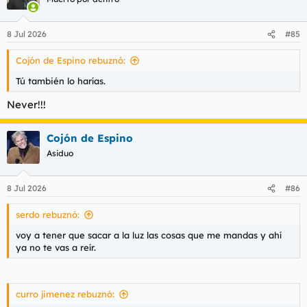
i
o
n
8 Jul 2026
#85
e
s
Cojón de Espino rebuznó:
:
Tú también lo harías.
Never!!!
Cojón de Espino
Asiduo
8 Jul 2026
#86
serdo rebuznó:
voy a tener que sacar a la luz las cosas que me mandas y ahí
ya no te vas a reír.
curro jimenez rebuznó: