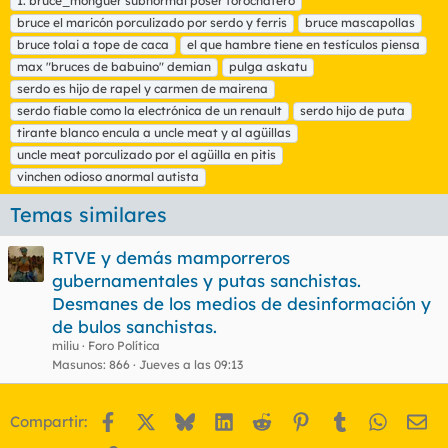
1. bruce_monguer subnormal poser forochatero
q
bruce el maricón porculizado por serdo y ferris
bruce mascapollas
u
bruce tolai a tope de caca
e
el que hambre tiene en testículos piensa
t
max "bruces de babuino" demian
pulga askatu
a
serdo es hijo de rapel y carmen de mairena
s
serdo fiable como la electrónica de un renault
serdo hijo de puta
tirante blanco encula a uncle meat y al agüillas
uncle meat porculizado por el agüilla en pitis
vinchen odioso anormal autista
Temas similares
RTVE y demás mamporreros
gubernamentales y putas sanchistas.
Desmanes de los medios de desinformación y
de bulos sanchistas.
miliu
Foro Política
Masunos
866
Jueves a las 09:13
Facebook
X
Bluesky
LinkedIn
Reddit
Pinterest
Tumblr
WhatsA
Em
Compartir: