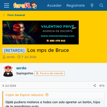
Acceder
Regístrate
Foro General
Los mps de Bruce
[RETARDS]
I
F
serdo
7 Jul 2026
n
e
i
c
serdo
c
h
Soplagaitas
Forero de mierda
i
a
a
d
d
e
8 Jul 2026
#76
o
i
r
n
Cojón de Espino rebuznó:
d
i
e
c
Ojalá pudiera mataros a todos con solo apretar un botón, hijos
l
i
de la grandísima puta.