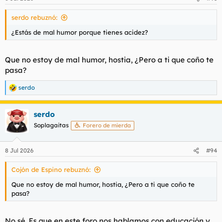
serdo rebuznó:
¿Estás de mal humor porque tienes acidez?
Que no estoy de mal humor, hostia, ¿Pero a ti que coño te
pasa?
serdo
R
e
a
serdo
c
c
Soplagaitas
Forero de mierda
i
o
n
8 Jul 2026
#94
e
s
Cojón de Espino rebuznó:
:
Que no estoy de mal humor, hostia, ¿Pero a ti que coño te
pasa?
No sé. Es que en este foro nos hablamos con educación y