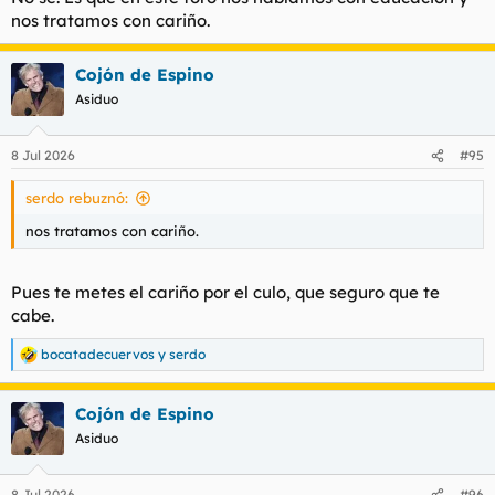
nos tratamos con cariño.
Cojón de Espino
Asiduo
8 Jul 2026
#95
serdo rebuznó:
nos tratamos con cariño.
Pues te metes el cariño por el culo, que seguro que te
cabe.
bocatadecuervos
y
serdo
R
e
a
Cojón de Espino
c
c
Asiduo
i
o
n
8 Jul 2026
#96