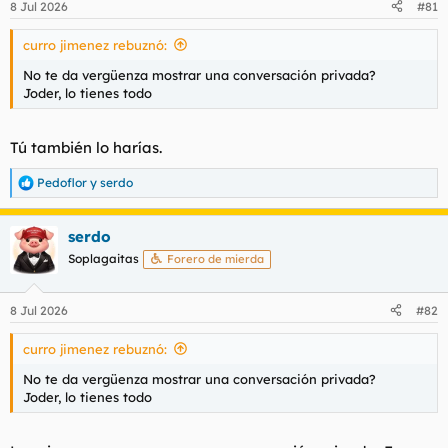
8 Jul 2026
#81
e
s
curro jimenez rebuznó:
:
No te da vergüenza mostrar una conversación privada?
Joder, lo tienes todo
Tú también lo harías.
Pedoflor
y
serdo
R
e
a
serdo
c
c
Soplagaitas
Forero de mierda
i
o
n
8 Jul 2026
#82
e
s
curro jimenez rebuznó:
:
No te da vergüenza mostrar una conversación privada?
Joder, lo tienes todo