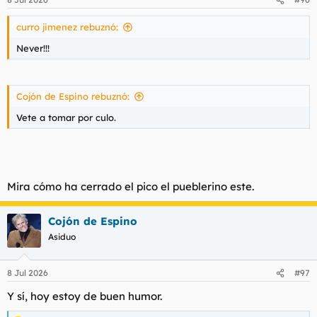
e
s
curro jimenez rebuznó:
:
Never!!!
Cojón de Espino rebuznó:
Vete a tomar por culo.
Mira cómo ha cerrado el pico el pueblerino este.
Cojón de Espino
Asiduo
8 Jul 2026
#97
Y sí, hoy estoy de buen humor.