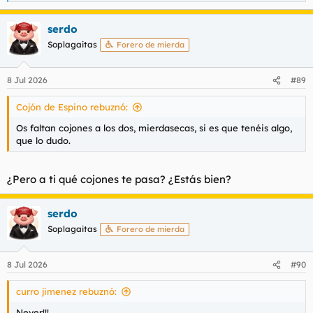
e
a
serdo
c
c
Soplagaitas
Forero de mierda
i
o
n
8 Jul 2026
#89
e
s
Cojón de Espino rebuznó:
:
Os faltan cojones a los dos, mierdasecas, si es que tenéis algo,
que lo dudo.
¿Pero a ti qué cojones te pasa? ¿Estás bien?
serdo
Soplagaitas
Forero de mierda
8 Jul 2026
#90
curro jimenez rebuznó:
Never!!!