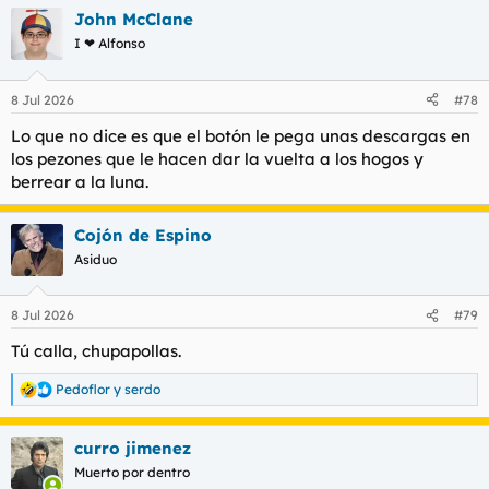
a
John McClane
c
c
I ❤ Alfonso
i
o
n
8 Jul 2026
#78
e
s
Lo que no dice es que el botón le pega unas descargas en
:
los pezones que le hacen dar la vuelta a los hogos y
berrear a la luna.
Cojón de Espino
Asiduo
8 Jul 2026
#79
Tú calla, chupapollas.
Pedoflor
y
serdo
R
e
a
curro jimenez
c
c
Muerto por dentro
i