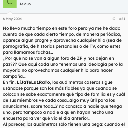
C
Asiduo
6 May 2004
#81
No llevo mucho tiempo en este foro pero ya me he dado
cuenta de que cada cierto tiempo, de manera periódica,
aparece algun progre y aprovecha cualquier hilo (sea de
pornografía, de historias personales o de TV, como este)
para llamarnos fachas...
¿Por qué no se van a algun foro de ZP y nos dejan en
paz??? Que aquí cada uno tenemos una ideología pero la
mayoría no aprovechamos cualquier hilo para hacer
campaña...
En fin,
LiJaTeLa1RaTo
, los audímetros caseros sigue
usándose porque son los más fiables ya que cuando se
colocan se sabe exactamente qué tipo de familia es y cuál
de sus miembros ve cada cosa...algo muy útil para los
anunciantes, sobre todo...Y no conozco a nadie que tenga
uno, pero tampoco a nadie a quien hayan hecho una
encuesta para ver qué vio el día anterior...
Al parecer, los audímetros sólo tienen una pega: cuando el