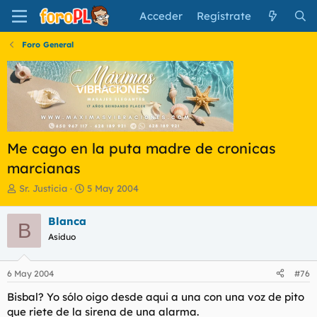
Acceder
Regístrate
Foro General
Me cago en la puta madre de cronicas
marcianas
I
F
Sr. Justicia
5 May 2004
n
e
i
c
Blanca
B
c
h
Asiduo
i
a
a
d
d
e
6 May 2004
#76
o
i
r
n
Bisbal? Yo sólo oigo desde aqui a una con una voz de pito
d
i
que riete de la sirena de una alarma.
e
c