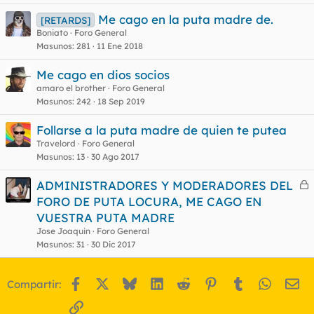
Me cago en la puta madre de.
[RETARDS]
Boniato
Foro General
Masunos
281
11 Ene 2018
Me cago en dios socios
amaro el brother
Foro General
Masunos
242
18 Sep 2019
Follarse a la puta madre de quien te putea
Travelord
Foro General
Masunos
13
30 Ago 2017
ADMINISTRADORES Y MODERADORES DEL
e
FORO DE PUTA LOCURA, ME CAGO EN
r
VUESTRA PUTA MADRE
r
Jose Joaquin
Foro General
Masunos
31
30 Dic 2017
o
Facebook
X
Bluesky
LinkedIn
Reddit
Pinterest
Tumblr
WhatsA
Em
Compartir:
Enlace