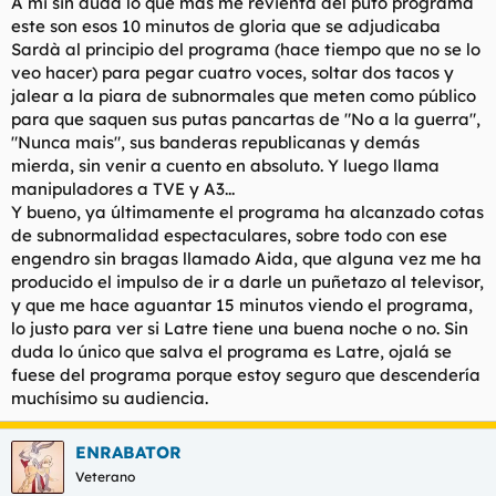
A mi sin duda lo que más me revienta del puto programa
este son esos 10 minutos de gloria que se adjudicaba
Sardà al principio del programa (hace tiempo que no se lo
veo hacer) para pegar cuatro voces, soltar dos tacos y
jalear a la piara de subnormales que meten como público
para que saquen sus putas pancartas de "No a la guerra",
"Nunca mais", sus banderas republicanas y demás
mierda, sin venir a cuento en absoluto. Y luego llama
manipuladores a TVE y A3...
Y bueno, ya últimamente el programa ha alcanzado cotas
de subnormalidad espectaculares, sobre todo con ese
engendro sin bragas llamado Aida, que alguna vez me ha
producido el impulso de ir a darle un puñetazo al televisor,
y que me hace aguantar 15 minutos viendo el programa,
lo justo para ver si Latre tiene una buena noche o no. Sin
duda lo único que salva el programa es Latre, ojalá se
fuese del programa porque estoy seguro que descendería
muchísimo su audiencia.
ENRABATOR
Veterano