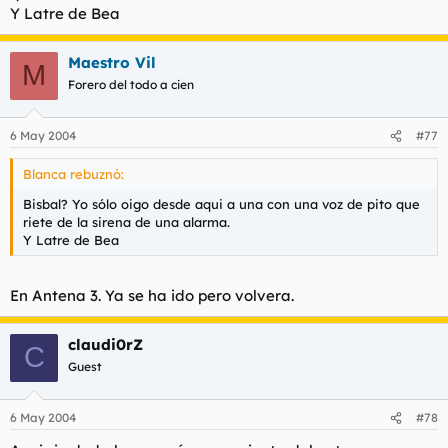
Y Latre de Bea
l
i
t
o
e
Maestro Vil
M
m
Forero del todo a cien
a
6 May 2004
#77
Blanca rebuznó:
Bisbal? Yo sólo oigo desde aqui a una con una voz de pito que
riete de la sirena de una alarma.
Y Latre de Bea
En Antena 3. Ya se ha ido pero volvera.
claudi0rZ
C
Guest
6 May 2004
#78