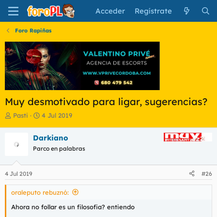
Acceder
Regístrate
Foro Rapiñas
Muy desmotivado para ligar, sugerencias?
I
F
Pasti
4 Jul 2019
n
e
i
c
Darkiano
c
h
Parco en palabras
i
a
a
d
d
e
4 Jul 2019
#26
o
i
r
n
oraleputo rebuznó:
d
i
e
c
Ahora no follar es un filosofia? entiendo
l
i