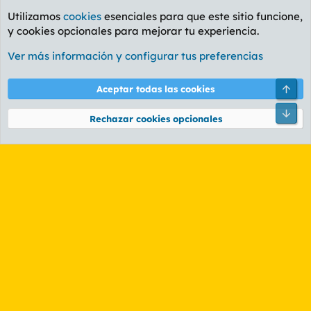
Utilizamos
cookies
esenciales para que este sitio funcione,
y cookies opcionales para mejorar tu experiencia.
Foro Rapiñas
Ver más información y configurar tus preferencias
Cookies
PL OLDSTYLE AMARILLO
Cambiar fuente
Español (ES)
Arri
Aceptar todas las cookies
Contáctanos
Términos y reglas
Política de privacidad
Ayuda
R
Pie
S
Rechazar cookies opcionales
S
®
Community platform by XenForo
© 2010-2026 XenForo Ltd.