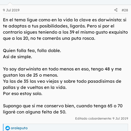
o
n
9 Jul 2019
#28
e
s
En el tema ligue como en la vida la clave es darwinista: si
:
te adaptas a tus posibilidades, ligarás. Pero si por el
contrario sigues teniendo a los 39 el mismo gusto exquisito
que a los 20, no te comerás una puta rosca.
Quien folla fea, folla doble.
Así de simple.
Yo soy darwinista en todo menos en eso, tengo 48 y me
gustan las de 25 o menos.
Ya las de 35 las veo viejas y sobre todo pasadísimas de
pollas y de vueltas en la vida.
Por eso estoy solo.
Supongo que si me conservo bien, cuando tenga 65 o 70
ligaré con alguna feíta de 50.
Editado cobardemente:
9 Jul 2019
oraleputo
R