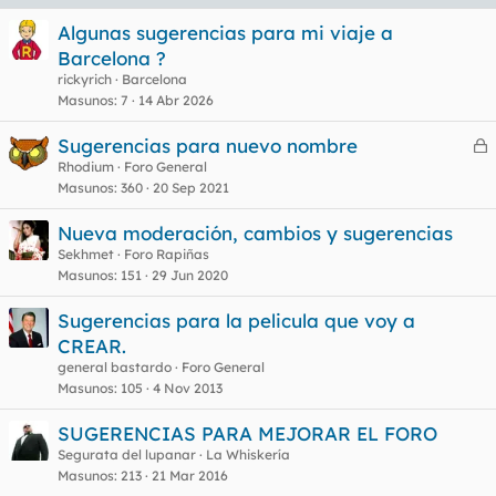
Algunas sugerencias para mi viaje a
Barcelona ?
rickyrich
Barcelona
Masunos
7
14 Abr 2026
Sugerencias para nuevo nombre
e
Rhodium
Foro General
Masunos
360
20 Sep 2021
r
r
Nueva moderación, cambios y sugerencias
Sekhmet
Foro Rapiñas
Masunos
151
29 Jun 2020
o
Sugerencias para la pelicula que voy a
CREAR.
general bastardo
Foro General
Masunos
105
4 Nov 2013
SUGERENCIAS PARA MEJORAR EL FORO
Segurata del lupanar
La Whiskería
Masunos
213
21 Mar 2016