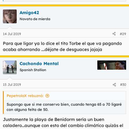
e
a
Amigo42
c
c
Novato de mierda
i
o
n
14 Jul 2019
#29
e
s
Para que ligar ya lo dice el tito Torbe el que va pagando
:
acaba ahorrando ....déjate de desguaces jajaja
Cachondo Mental
Spanish Stallion
15 Jul 2019
#30
PepetrolaX rebuznó:
Supongo que si me conservo bien, cuando tenga 65 o 70 ligaré
con alguna feíta de 50.
Justamente la playa de Benidorm sería un buen
caladero...aunque con esto del cambio climático quizás el