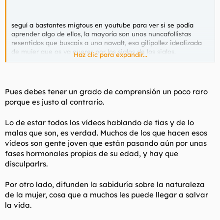
t
o
e
m
seguí a bastantes migtous en youtube para ver si se podía
a
aprender algo de ellos, la mayoría son unos nuncafollistas
resentidos que buscais a una nawalt, esa gilipollez idealizada
de mujer que os va querer por los siglos de los siglos.
Haz clic para expandir...
para pasar de las mujeres, estais todo el puto dia hablando de
ellas y tratando de demostrar que son muy malas con capturas
del whatsapp, audios y cosas así.
Pues debes tener un grado de comprensión un poco raro
porque es justo al contrario.
Lo de estar todos los vídeos hablando de tías y de lo
malas que son, es verdad. Muchos de los que hacen esos
vídeos son gente joven que están pasando aún por unas
fases hormonales propias de su edad, y hay que
disculparlrs.
Por otro lado, difunden la sabiduría sobre la naturaleza
de la mujer, cosa que a muchos les puede llegar a salvar
la vida.