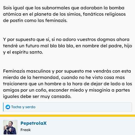
No sé cuál es tu caso, pero tú futuro no pinta muy bien. Me da
Sois igual que los subnormales que adoraban la bomba
lo mismo realmente. Pero cuando estés en la mierda recuerda
atómica en el planeta de los simios, fanáticos religiosos
que tú solito te metiste ahí y encima te reías de los que no se
de postín como las feminazis.
querían meter contigo.
Y por supuesto que si, si no adoro vuestros dogmas ahora
tendré un futuro mal bla bla bla, en nombre del padre, hijo
y el espíritu santo.
Feminazis masculinos y por supuesto me vendrás con esta
mierda de la hermandad, cuando no he visto cosa mas
traicionera que un hombre a la hora de dejar de lado a los
amigos por un coño, esconder miedo y misoginia a partes
iguales debe ser muy cansado.
Tocha
y
serdo
R
e
a
PepetrolaX
c
c
Freak
i