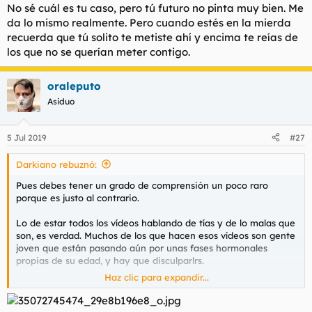
No sé cuál es tu caso, pero tú futuro no pinta muy bien. Me
da lo mismo realmente. Pero cuando estés en la mierda
recuerda que tú solito te metiste ahí y encima te reías de
los que no se querían meter contigo.
oraleputo
Asiduo
5 Jul 2019
#27
Darkiano rebuznó:
Pues debes tener un grado de comprensión un poco raro
porque es justo al contrario.
Lo de estar todos los vídeos hablando de tías y de lo malas que
son, es verdad. Muchos de los que hacen esos vídeos son gente
joven que están pasando aún por unas fases hormonales
propias de su edad, y hay que disculparlrs.
Haz clic para expandir...
Por otro lado, difunden la sabiduría sobre la naturaleza de la
mujer, cosa que a muchos les puede llegar a salvar la vida.