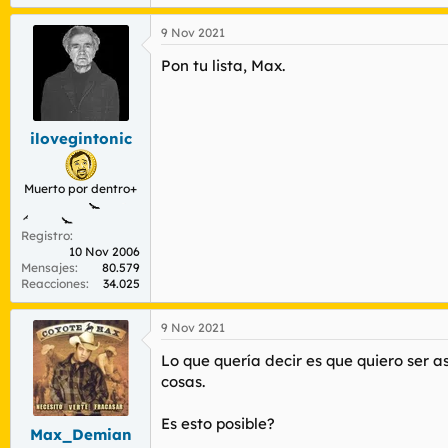
e
a
9 Nov 2021
c
c
Pon tu lista, Max.
i
o
n
e
s
ilovegintonic
:
Muerto por dentro+
Registro
10 Nov 2006
Mensajes
80.579
Reacciones
34.025
9 Nov 2021
Lo que quería decir es que quiero ser 
cosas.
Es esto posible?
Max_Demian