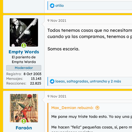
otilio
R
e
a
9 Nov 2021
c
c
Todos tenemos cosas que no necesitamos
i
o
cuando ya las compramos, tenemos o po
n
e
Somos escoria.
s
Empty Words
:
El pariento de
Empta Worda
Moderador
Registro
8 Oct 2003
Mensajes
15.143
laeas
,
saltagradas
,
untroncho
y 2 más
R
Reacciones
22.825
e
a
9 Nov 2021
c
c
i
Max_Demian rebuznó:
o
n
Me pone muy triste todo esto. Yo soy una 
e
s
Me hacen "feliz" pequeñas cosas, sí, pero m
Faraón
: