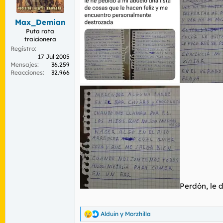
r
n
d
i
Max_Demian
e
c
l
i
Puta rata
traicionera
t
o
e
Registro
17 Jul 2005
m
Mensajes
36.259
a
Reacciones
32.966
Perdón, le 
Alduin
y
Morzhilla
R