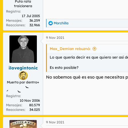
Puta rata
traicionera
Registro
17 Jul 2005
Mensajes
36.259
Morzhilla
R
Reacciones
32.966
e
a
9 Nov 2021
c
c
i
Max_Demian rebuznó:
o
n
Lo que quería decir es que quiero ser así 
e
s
Es esto posible?
ilovegintonic
:
No sabemos qué es eso que necesitas para
Muerto por dentro+
Registro
10 Nov 2006
Mensajes
80.579
Reacciones
34.025
9 Nov 2021