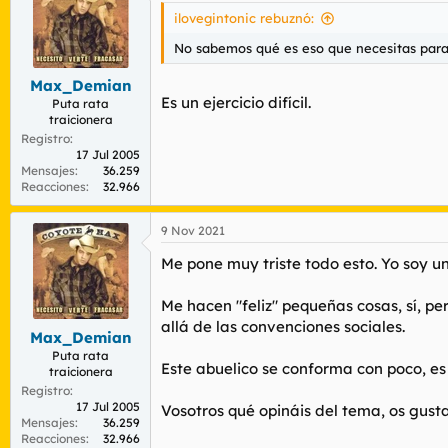
ilovegintonic rebuznó:
No sabemos qué es eso que necesitas para se
Max_Demian
Es un ejercicio difícil.
Puta rata
traicionera
Registro
17 Jul 2005
Mensajes
36.259
Reacciones
32.966
9 Nov 2021
Me pone muy triste todo esto. Yo soy u
Me hacen "feliz" pequeñas cosas, sí, pe
allá de las convenciones sociales.
Max_Demian
Puta rata
Este abuelico se conforma con poco, es
traicionera
Registro
17 Jul 2005
Vosotros qué opináis del tema, os gusta
Mensajes
36.259
Reacciones
32.966