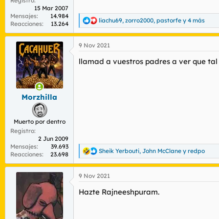
Registro
15 Mar 2007
Mensajes
14.984
liachu69
,
zorro2000
,
pastorfe
y 4 más
R
Reacciones
13.264
e
a
9 Nov 2021
c
c
llamad a vuestros padres a ver que tal
i
o
n
e
s
Morzhilla
:
Muerto por dentro
Registro
2 Jun 2009
Mensajes
39.693
Sheik Yerbouti
,
John McClane
y
redpo
R
Reacciones
23.698
e
a
9 Nov 2021
c
c
Hazte Rajneeshpuram.
i
o
n
e