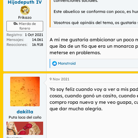
convenciones sociales.
Hijodeputh IV
Este abuelico se conforma con poco, es hum
Frikazo
Vosotros qué opináis del tema, os gustaría 
Mierda de
forero
Registro
1 Oct 2021
A mí me gustaría ambicionar un poco m
Mensajes
14.061
Reacciones
16.918
que iba de un tío que era un monarca 
meterse en problemas.
Monstroid
R
e
a
9 Nov 2021
c
c
Yo soy feliz cuando voy a ver a mis p
i
o
cosas, cuando ganó un casito, cuando 
n
compro ropa nueva y me veo guapa, cuan
e
que dar mucha alegría.
s
dakilla
:
Puta loca del coño