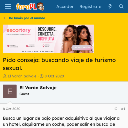
Acceder
Regístrate
De lumis por el mundo
Pido consejo: buscando viaje de turismo
sexual.
I
F
El Varón Salvaje
8 Oct 2020
n
e
i
c
El Varón Salvaje
E
c
h
Guest
i
a
a
d
d
e
8 Oct 2020
#1
o
i
r
n
Busco un lugar de bajo poder adquisitivo al que viajar a
d
i
un hotel, alquilarme un coche, poder salir en busca de
e
c