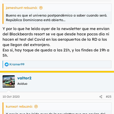
s
jameshunt rebuznó:
:
Bueno es que el universo postpandémico a saber cuando será.
República Dominicana está abierto...
Y por lo que he leído ayer de la newsletter que me envían
del Blackbeards resort se ve que desde hace pocos día ni
hacen el test del Covid en los aeropuertos de la RD a los
que llegan del extranjero.
Eso sí, hay toque de queda a las 21h, y los findes de 19h a
5h.
Kramer99
R
e
a
valtor2
c
c
Asiduo
i
o
n
10 Oct 2020
#25
e
s
kumxot rebuznó:
: