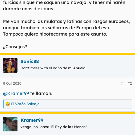
furcias sin que me saquen una navaja, y tener mi harén
l
i
durante unos diez días.
t
o
e
Me van mucho las mulatas y latinas con rasgos europeos,
m
a
aunque también las señoritas de Europa del este.
Tampoco quiero hipotecarme para este asunto.
¿Consejos?
Sonic88
Don't mess with el Baño de mi Abuela
8 Oct 2020
#2
@Kramer99
te llaman.
El Varón Salvaje
R
e
a
Kramer99
c
c
venga, no llores: "El Rey de las Monas"
i
o