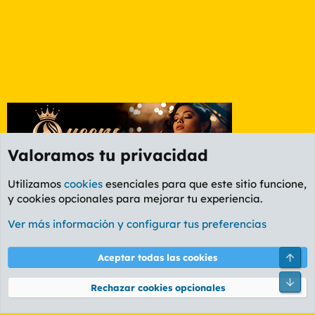
Valoramos tu privacidad
Utilizamos
cookies
esenciales para que este sitio funcione,
y cookies opcionales para mejorar tu experiencia.
De lumis por el mundo
Ver más información y configurar tus preferencias
Cookies
PL OLDSTYLE AMARILLO
Cambiar fuente
Español (ES)
Arri
Aceptar todas las cookies
Contáctanos
Términos y reglas
Política de privacidad
Ayuda
R
Pie
S
Rechazar cookies opcionales
S
®
Community platform by XenForo
© 2010-2026 XenForo Ltd.