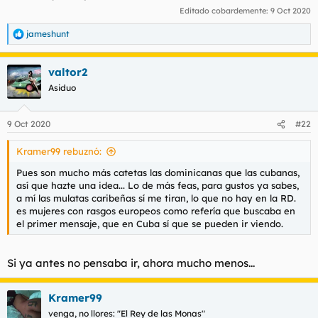
Editado cobardemente:
9 Oct 2020
jameshunt
R
e
a
valtor2
c
c
Asiduo
i
o
n
9 Oct 2020
#22
e
s
Kramer99 rebuznó:
:
Pues son mucho más catetas las dominicanas que las cubanas,
así que hazte una idea... Lo de más feas, para gustos ya sabes,
a mí las mulatas caribeñas sí me tiran, lo que no hay en la RD.
es mujeres con rasgos europeos como refería que buscaba en
el primer mensaje, que en Cuba sí que se pueden ir viendo.
Si ya antes no pensaba ir, ahora mucho menos...
Kramer99
venga, no llores: "El Rey de las Monas"