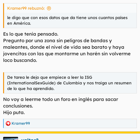
s
Kramer99 rebuznó:
:
le digo que con esos datos que da tiene unos cuantos países
en América.
Es lo que tenía pensado.
Pregunto por una zona sin peligros de bandas y
maleantes, donde el nivel de vida sea barato y haya
jovencitas con las que montarme un harén sin volverme
loco buscando.
De tarea le dejo que empiece a leer la ISG
(InternationalSexGuide) de Culombia y nos traiga un resumen
de lo que ha aprendido.
No voy a leerme todo un foro en inglés para sacar
conclusiones.
Hijo puta.
Kramer99
R
e
a