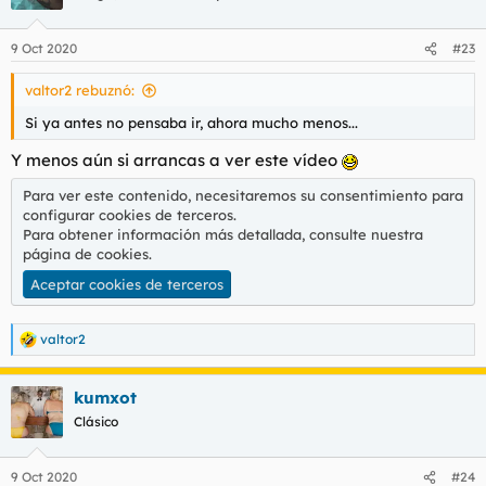
9 Oct 2020
#23
valtor2 rebuznó:
Si ya antes no pensaba ir, ahora mucho menos...
Y menos aún si arrancas a ver este vídeo
Para ver este contenido, necesitaremos su consentimiento para
configurar cookies de terceros.
Para obtener información más detallada, consulte nuestra
página de cookies
.
Aceptar cookies de terceros
valtor2
R
e
a
kumxot
c
c
Clásico
i
o
n
9 Oct 2020
#24
e