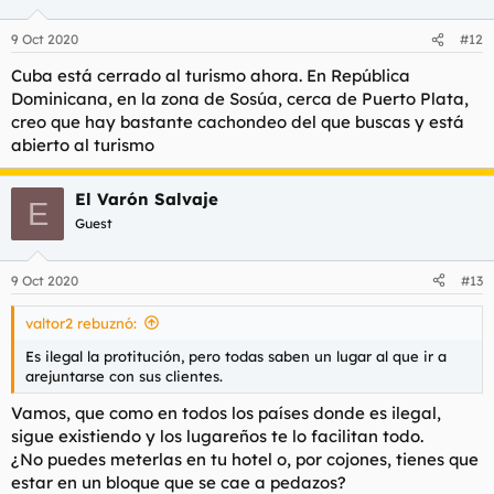
o
n
9 Oct 2020
#12
e
s
Cuba está cerrado al turismo ahora. En República
:
Dominicana, en la zona de Sosúa, cerca de Puerto Plata,
creo que hay bastante cachondeo del que buscas y está
abierto al turismo
El Varón Salvaje
E
Guest
9 Oct 2020
#13
valtor2 rebuznó:
Es ilegal la protitución, pero todas saben un lugar al que ir a
arejuntarse con sus clientes.
Vamos, que como en todos los países donde es ilegal,
sigue existiendo y los lugareños te lo facilitan todo.
¿No puedes meterlas en tu hotel o, por cojones, tienes que
estar en un bloque que se cae a pedazos?