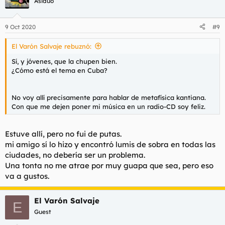
Asiduo
i
o
n
9 Oct 2020
#9
e
s
El Varón Salvaje rebuznó:
:
Sí, y jóvenes, que la chupen bien.
¿Cómo está el tema en Cuba?
No voy allí precisamente para hablar de metafísica kantiana.
Con que me dejen poner mi música en un radio-CD soy feliz.
Estuve allí, pero no fui de putas.
mi amigo sí lo hizo y encontró lumis de sobra en todas las
ciudades, no debería ser un problema.
Una tonta no me atrae por muy guapa que sea, pero eso
va a gustos.
El Varón Salvaje
E
Guest