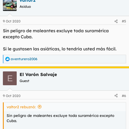
valtor2
c
c
Asiduo
i
o
n
9 Oct 2020
#5
e
s
Sin peligro de maleantes excluye toda suramérica
:
excepto Cuba.
Si le gustasen las asiáticas, lo tendría usted más fácil.
aventurero2006
R
e
a
El Varón Salvaje
c
E
c
Guest
i
o
n
9 Oct 2020
#6
e
s
valtor2 rebuznó:
:
Sin peligro de maleantes excluye toda suramérica excepto
Cuba.