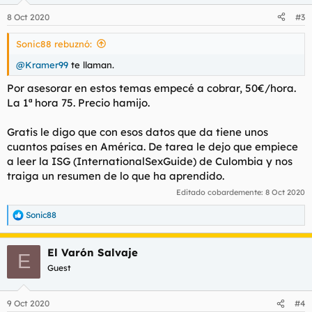
n
8 Oct 2020
#3
e
s
Sonic88 rebuznó:
:
@Kramer99
te llaman.
Por asesorar en estos temas empecé a cobrar, 50€/hora.
La 1ª hora 75. Precio hamijo.
Gratis le digo que con esos datos que da tiene unos
cuantos países en América. De tarea le dejo que empiece
a leer la ISG (InternationalSexGuide) de Culombia y nos
traiga un resumen de lo que ha aprendido.
Editado cobardemente:
8 Oct 2020
Sonic88
R
e
a
El Varón Salvaje
c
E
c
Guest
i
o
n
9 Oct 2020
#4
e