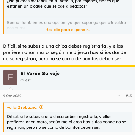
¿No puedes meterlas en tu hotel o, por cojones, tienes que
estar en un bloque que se cae a pedazos?
Bueno, también es una opción, ya que supongo que allí valdrá
dos duros.
Haz clic para expandir...
De todos modos me estoy leyendo este hilo, quizás vaya con
Difícil, si te subes a una chica debes registrarla, y ellas
un colega:
prefieren anonimato, según me dijeron hay sitios donde
https://foropl.com/threads/cuba.48576/
no se registran, pero no se como de bonitos deben ser.
El Varón Salvaje
E
Guest
9 Oct 2020
#15
valtor2 rebuznó:
Difícil, si te subes a una chica debes registrarla, y ellas
prefieren anonimato, según me dijeron hay sitios donde no se
registran, pero no se como de bonitos deben ser.