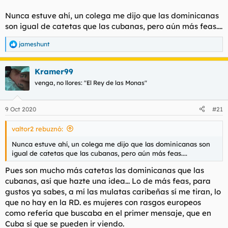
Nunca estuve ahí, un colega me dijo que las dominicanas
son igual de catetas que las cubanas, pero aún más feas....
jameshunt
R
e
a
Kramer99
c
c
venga, no llores: "El Rey de las Monas"
i
o
n
9 Oct 2020
#21
e
s
valtor2 rebuznó:
:
Nunca estuve ahí, un colega me dijo que las dominicanas son
igual de catetas que las cubanas, pero aún más feas....
Pues son mucho más catetas las dominicanas que las
cubanas, así que hazte una idea... Lo de más feas, para
gustos ya sabes, a mí las mulatas caribeñas sí me tiran, lo
que no hay en la RD. es mujeres con rasgos europeos
como refería que buscaba en el primer mensaje, que en
Cuba sí que se pueden ir viendo.