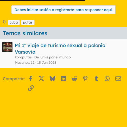
Debes iniciar sesión o registrarte para responder aquí.
E
cuba
putas
t
Temas similares
i
q
u
Mi 1º viaje de turismo sexual a polonia
e
Varsovia
t
Foroputas
De lumis por el mundo
a
s
Masunos
12
15 Jun 2025
Facebook
X
Bluesky
LinkedIn
Reddit
Pinterest
Tumblr
WhatsA
Em
Compartir:
Enlace