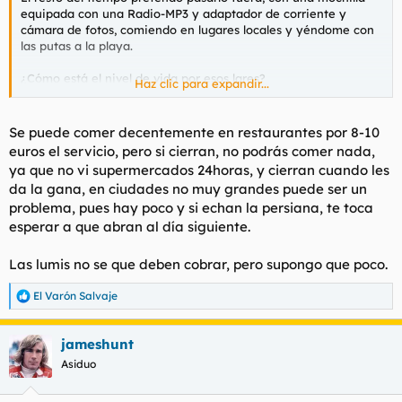
equipada con una Radio-MP3 y adaptador de corriente y
cámara de fotos, comiendo en lugares locales y yéndome con
las putas a la playa.
¿Cómo está el nivel de vida por esos lares?
Haz clic para expandir...
Le pregunto precios orientativos de servicios, para saber
cuánto dinero tengo que ir apartando para el viaje.
Se puede comer decentemente en restaurantes por 8-10
euros el servicio, pero si cierran, no podrás comer nada,
ya que no vi supermercados 24horas, y cierran cuando les
da la gana, en ciudades no muy grandes puede ser un
problema, pues hay poco y si echan la persiana, te toca
esperar a que abran al día siguiente.
Las lumis no se que deben cobrar, pero supongo que poco.
El Varón Salvaje
R
e
a
jameshunt
c
c
Asiduo
i
o