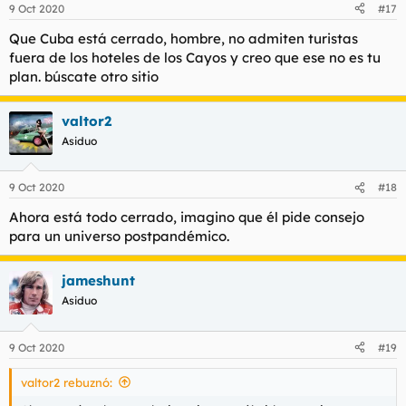
n
9 Oct 2020
#17
e
s
Que Cuba está cerrado, hombre, no admiten turistas
:
fuera de los hoteles de los Cayos y creo que ese no es tu
plan. búscate otro sitio
valtor2
Asiduo
9 Oct 2020
#18
Ahora está todo cerrado, imagino que él pide consejo
para un universo postpandémico.
jameshunt
Asiduo
9 Oct 2020
#19
valtor2 rebuznó: