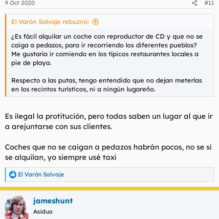
9 Oct 2020
#11
El Varón Salvaje rebuznó:
¿Es fácil alquilar un coche con reproductor de CD y que no se
caiga a pedazos, para ir recorriendo los diferentes pueblos?
Me gustaría ir comiendo en los típicos restaurantes locales a
pie de playa.
Respecto a las putas, tengo entendido que no dejan meterlas
en los recintos turísticos, ni a ningún lugareño.
Es ilegal la protitución, pero todas saben un lugar al que ir
a arejuntarse con sus clientes.
Coches que no se caigan a pedazos habrán pocos, no se si
se alquilan, yo siempre usé taxi
El Varón Salvaje
R
e
a
jameshunt
c
c
Asiduo
i