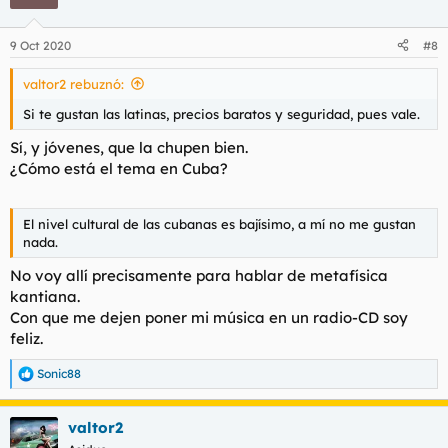
9 Oct 2020
#8
valtor2 rebuznó:
Si te gustan las latinas, precios baratos y seguridad, pues vale.
Sí, y jóvenes, que la chupen bien.
¿Cómo está el tema en Cuba?
El nivel cultural de las cubanas es bajísimo, a mí no me gustan
nada.
No voy allí precisamente para hablar de metafísica
kantiana.
Con que me dejen poner mi música en un radio-CD soy
feliz.
Sonic88
R
e
a
valtor2
c
c