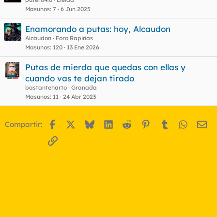
Masunos
7
6 Jun 2025
Enamorando a putas: hoy, Alcaudon
Alcaudon
Foro Rapiñas
Masunos
120
13 Ene 2026
Putas de mierda que quedas con ellas y
cuando vas te dejan tirado
bastanteharto
Granada
Masunos
11
24 Abr 2023
Facebook
X
Bluesky
LinkedIn
Reddit
Pinterest
Tumblr
WhatsA
Em
Compartir:
Enlace