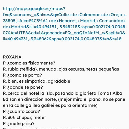
http://maps.google.es/maps?
f=q&source=s_q&hl=es&q=Calle+de+Colmenar+de+Oreja,+
28805,+Alcal%C3%A1+de+Henares,+Madrid,+Comunidad+
de+Madrid&sll=40.494151,-3.348218&sspn=0.002174,0.0048
07&ie=UTF8&cd=1&geocode=FQ_oaQIdNefM_w&split=0&
ll=40.494331,-3.348062&spn=0.002174,0.004807&t=h&z=18
ROXANA
P. ¿como es fisicamente?
R. rubia (teñida), menuda, ojos oscuros, tetas pequeñas
P. ¿como se porta?
R. bien, es simpatica, agradable
P. ¿donde se pone?
R. cerca del hotel la isla, pasando la glorieta Tomas Alba
Edison en direccion norte, (mejor mira el plano, no se pone
en la calle galileo galilei es para orientarme)
P. ¿cuanto cobra?
R. 30€ chupar, meter
P. ¿mete prisa?