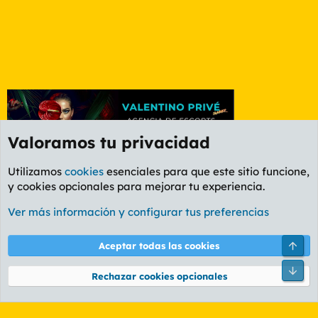
Valoramos tu privacidad
Utilizamos
cookies
esenciales para que este sitio funcione,
y cookies opcionales para mejorar tu experiencia.
Madrid
Ver más información y configurar tus preferencias
Cookies
PL OLDSTYLE AMARILLO
Cambiar fuente
Español (ES)
Arri
Aceptar todas las cookies
Contáctanos
Términos y reglas
Política de privacidad
Ayuda
R
Pie
S
Rechazar cookies opcionales
S
®
Community platform by XenForo
© 2010-2026 XenForo Ltd.