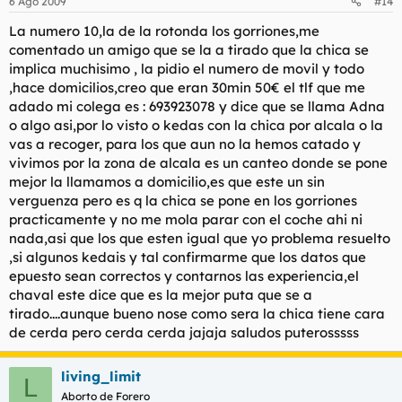
6 Ago 2009
#14
La numero 10,la de la rotonda los gorriones,me
comentado un amigo que se la a tirado que la chica se
implica muchisimo , la pidio el numero de movil y todo
,hace domicilios,creo que eran 30min 50€ el tlf que me
adado mi colega es : 693923078 y dice que se llama Adna
o algo asi,por lo visto o kedas con la chica por alcala o la
vas a recoger, para los que aun no la hemos catado y
vivimos por la zona de alcala es un canteo donde se pone
mejor la llamamos a domicilio,es que este un sin
verguenza pero es q la chica se pone en los gorriones
practicamente y no me mola parar con el coche ahi ni
nada,asi que los que esten igual que yo problema resuelto
,si algunos kedais y tal confirmarme que los datos que
epuesto sean correctos y contarnos las experiencia,el
chaval este dice que es la mejor puta que se a
tirado....aunque bueno nose como sera la chica tiene cara
de cerda pero cerda cerda jajaja saludos puterosssss
living_limit
L
Aborto de Forero