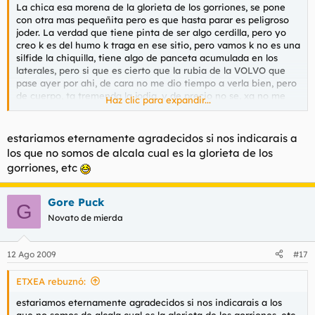
La chica esa morena de la glorieta de los gorriones, se pone
con otra mas pequeñita pero es que hasta parar es peligroso
joder. La verdad que tiene pinta de ser algo cerdilla, pero yo
creo k es del humo k traga en ese sitio, pero vamos k no es una
silfide la chiquilla, tiene algo de panceta acumulada en los
laterales, pero si que es cierto que la rubia de la VOLVO que
pase ayer por ahi, de cara no me dio tiempo a verla bien, pero
de cuerpo, ta tremenda la jodia, y de precio no se, xq no me
Haz clic para expandir...
pareeeee saludos cordialess
estariamos eternamente agradecidos si nos indicarais a
los que no somos de alcala cual es la glorieta de los
gorriones, etc
Gore Puck
G
Novato de mierda
12 Ago 2009
#17
ETXEA rebuznó:
estariamos eternamente agradecidos si nos indicarais a los
que no somos de alcala cual es la glorieta de los gorriones, etc