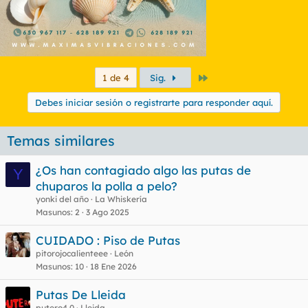
Último
1 de 4
Sig.
Debes iniciar sesión o registrarte para responder aquí.
Temas similares
¿Os han contagiado algo las putas de
Y
chuparos la polla a pelo?
yonki del año
La Whiskería
Masunos
2
3 Ago 2025
CUIDADO : Piso de Putas
pitorojocalienteee
León
Masunos
10
18 Ene 2026
Putas De Lleida
putero4.0
Lleida