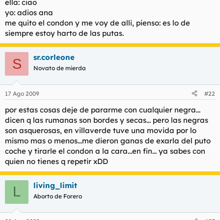
ella: ciao
yo: adios ana
me quito el condon y me voy de alli, pienso: es lo de
siempre estoy harto de las putas.
sr.corleone
S
Novato de mierda
17 Ago 2009
#22
por estas cosas deje de pararme con cualquier negra...
dicen q las rumanas son bordes y secas... pero las negras
son asquerosas, en villaverde tuve una movida por lo
mismo mas o menos...me dieron ganas de exarla del puto
coche y tirarle el condon a la cara...en fin... ya sabes con
quien no tienes q repetir xDD
living_limit
L
Aborto de Forero