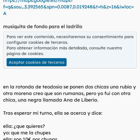
https://maps.google.es/maps?
f=q&sou...3.392565&spn=0.0087,0.019248&t=h&z=16&iwloc=
A
musiquita de fondo para el ladrillo
Para ver este contenido, necesitaremos su consentimiento para
configurar cookies de terceros.
Para obtener información más detallada, consulte nuestra
página de cookies
.
Aceptar cookies de terceros
en la rotonda de teodosio se ponen dos chicas una rubia y
otra morena creo que son rumanas, pero yo fui con otra
chica, una negra llamada Ana de Liberia.
Tras esperar mi turno, ella se acerca y dice:
ella: ¿que quieres?
yo: que me la chupes
ella: son 10€ por chupar