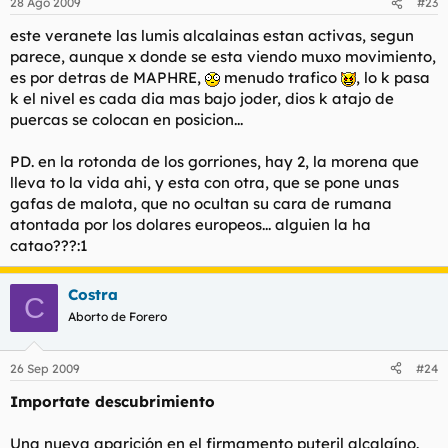
28 Ago 2009
#23
este veranete las lumis alcalainas estan activas, segun
parece, aunque x donde se esta viendo muxo movimiento,
es por detras de MAPHRE,
menudo trafico
, lo k pasa
k el nivel es cada dia mas bajo joder, dios k atajo de
puercas se colocan en posicion...
PD. en la rotonda de los gorriones, hay 2, la morena que
lleva to la vida ahi, y esta con otra, que se pone unas
gafas de malota, que no ocultan su cara de rumana
atontada por los dolares europeos... alguien la ha
catao???:1
Costra
C
Aborto de Forero
26 Sep 2009
#24
Importate descubrimiento
Una nueva aparición en el firmamento puteril alcalaíno.