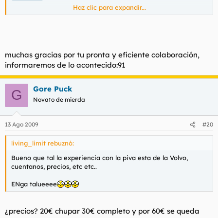
Haz clic para expandir...
con la que si he estado y varias veces es con Tina la que se
pone en la VOLVO, ya he comentado sobre ella en este hilo
con mapa y todo, hasta se lo dije que comentamos sobre ella.
Saludos
muchas gracias por tu pronta y eficiente colaboración,
informaremos de lo acontecido:91
Gore Puck
G
Novato de mierda
13 Ago 2009
#20
living_limit rebuznó:
Bueno que tal la experiencia con la piva esta de la Volvo,
cuentanos, precios, etc etc..
ENga talueeee
¿precios? 20€ chupar 30€ completo y por 60€ se queda