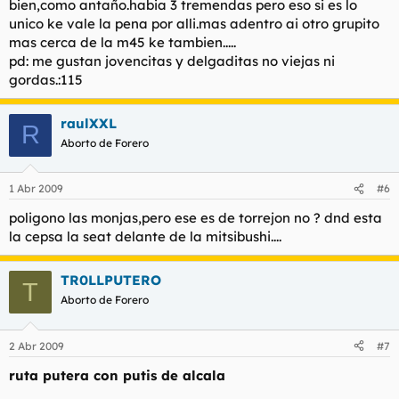
bien,como antaño.habia 3 tremendas pero eso si es lo
unico ke vale la pena por alli.mas adentro ai otro grupito
mas cerca de la m45 ke tambien.....
pd: me gustan jovencitas y delgaditas no viejas ni
gordas.:115
raulXXL
R
Aborto de Forero
1 Abr 2009
#6
poligono las monjas,pero ese es de torrejon no ? dnd esta
la cepsa la seat delante de la mitsibushi....
TR0LLPUTERO
T
Aborto de Forero
2 Abr 2009
#7
ruta putera con putis de alcala