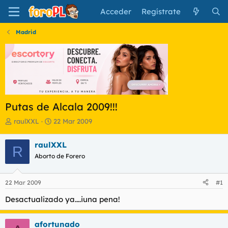
Acceder
Regístrate
Madrid
Putas de Alcala 2009!!!
I
F
raulXXL
22 Mar 2009
n
e
i
c
raulXXL
R
c
h
Aborto de Forero
i
a
a
d
d
e
22 Mar 2009
#1
o
i
r
n
Desactualizado ya....iuna pena!
d
i
e
c
l
i
afortunado