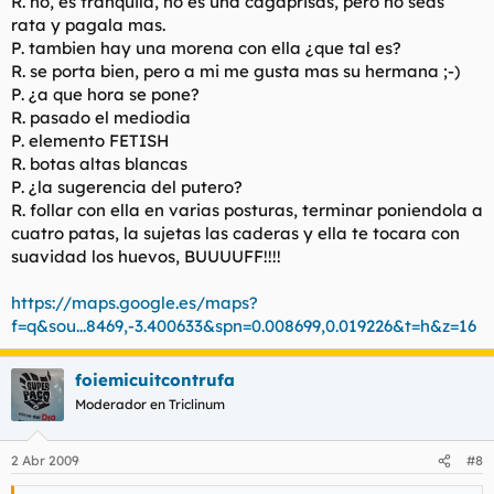
R. no, es tranquila, no es una cagaprisas, pero no seas
rata y pagala mas.
P. tambien hay una morena con ella ¿que tal es?
R. se porta bien, pero a mi me gusta mas su hermana ;-)
P. ¿a que hora se pone?
R. pasado el mediodia
P. elemento FETISH
R. botas altas blancas
P. ¿la sugerencia del putero?
R. follar con ella en varias posturas, terminar poniendola a
cuatro patas, la sujetas las caderas y ella te tocara con
suavidad los huevos, BUUUUFF!!!!
https://maps.google.es/maps?
f=q&sou...8469,-3.400633&spn=0.008699,0.019226&t=h&z=16
foiemicuitcontrufa
Moderador en Triclinum
2 Abr 2009
#8