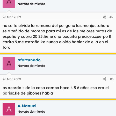
A
t
o
Novato de mierda
e
m
a
26 Mar 2009
#2
no se te olvide la rumana del poligono las monjas .ahora
se a teñido de morena.para mi es de las mejores putas de
españa y cobra 20 25.tiene una boquita preciosa.cuerpo 8
carita 9.me estraña ke nunca e oido hablar de ella en el
foro
afortunado
A
Novato de mierda
26 Mar 2009
#3
os acordais de la casa campo hace 4 5 6 años eso era el
pariso.ke de pibones habia
A-Manuel
A
Novato de mierda