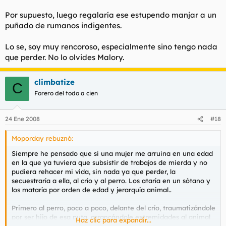
Por supuesto, luego regalaría ese estupendo manjar a un
puñado de rumanos indigentes.
Lo se, soy muy rencoroso, especialmente sino tengo nada
que perder. No lo olvides Malory.
climbatize
C
Forero del todo a cien
24 Ene 2008
#18
Moporday rebuznó:
Siempre he pensado que si una mujer me arruina en una edad
en la que ya tuviera que subsistir de trabajos de mierda y no
pudiera rehacer mi vida, sin nada ya que perder, la
secuestraría a ella, al crío y al perro. Los ataría en un sótano y
los mataría por orden de edad y jerarquía animal..
Primero al perro, poco a poco, delante del crío, traumatizándole
por ser hijo de esa puta, arrancándole extremidades al animal
Haz clic para expandir...