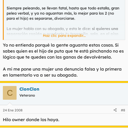
Siempre peleando, se llevan fatal, hasta que todo estalla, gran
pelea verbal, y ya no aguantan más, lo mejor para los 2 (no
para el hijo) es separarse, divorciarse.
La mujer habla con su abogada, y esta le dice:
si quieres una
separación rapida y quedarte tu tranquila, sola, en el piso
Haz clic para expandir...
con tu hijo es facil. Denunciale por maltrato y esta misma
noche dormirá en el calabozo. Con este panorama, solo hay
Yo no entiendo porqué la gente aguanta estas cosas. Si
que esperar a la redacción y firma del divorcio en cuestion
sabes quien es el hijo de puta que te está pinchando no es
de tiempo.
lógico que te quedes con las ganas de devolvérsela.
Ella sensata, le dijo que no:99, es el padre de su hijo, y quizás se
A mi me pone una mujer una denuncia falsa y la primera
habia comportado de forma violenta rompiendo objetos de la
en lamentarlo va a ser su abogada.
casa mientras discutian, pero nunca le ha puesto la mano
encima.
ClonClon
C
Estas cosas dan cierto miedo.
Veterano
24 Ene 2008
#8
Hilo owner donde los haya.