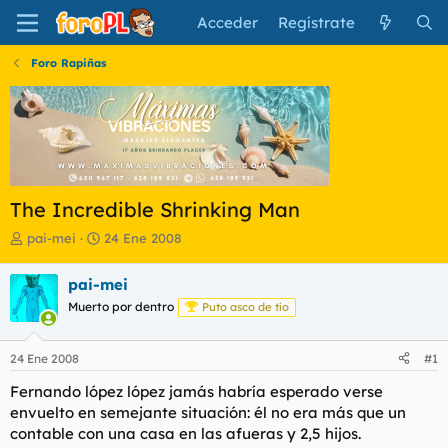
Acceder
Regístrate
Foro Rapiñas
The Incredible Shrinking Man
I
F
pai-mei
24 Ene 2008
n
e
i
c
pai-mei
c
h
Muerto por dentro
Puto asco de tío
i
a
a
d
d
e
24 Ene 2008
#1
o
i
r
n
Fernando lópez lópez jamás habría esperado verse
d
i
envuelto en semejante situación: él no era más que un
e
c
contable con una casa en las afueras y 2,5 hijos.
l
i