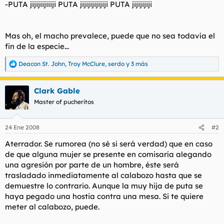
-PUTA jijijiijiiiji PUTA jijijijijijiji PUTA jijijijiji
Mas oh, el macho prevalece, puede que no sea todavía el
fin de la especie...
Deacon St. John
,
Troy McClure
,
serdo
y 3 más
R
e
a
Clark Gable
c
c
Master of pucheritos
i
o
n
24 Ene 2008
#2
e
s
Aterrador. Se rumorea (no sé si será verdad) que en caso
:
de que alguna mujer se presente en comisaría alegando
una agresión por parte de un hombre, éste será
trasladado inmediatamente al calabozo hasta que se
demuestre lo contrario. Aunque la muy hija de puta se
haya pegado una hostia contra una mesa. Si te quiere
meter al calabozo, puede.