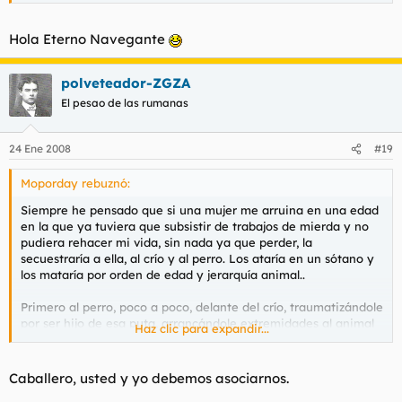
con una tijera de podar.
Luego haría una compota con los restos y se la haría comer al
infante mientras me masturbo sobre la madre.
Hola Eterno Navegante
Luego, al crío, le metería un tiro en la cabeza, algo crudo y
directo y puesto de tal forma que salpique en la puta zorra de
polveteador-ZGZA
mierda.
El pesao de las rumanas
Finalmente, haría un relleno de picadillo y cebolla con los
restos del niño de mierda y se lo metería por el culo a la mujer,
24 Ene 2008
#19
la ataría como un pavo y la haría lentamente en una barbacoa
para ver como muere, sin dejar que quede inconsciente.
Moporday rebuznó:
Por supuesto, luego regalaría ese estupendo manjar a un
Siempre he pensado que si una mujer me arruina en una edad
puñado de rumanos indigentes.
en la que ya tuviera que subsistir de trabajos de mierda y no
pudiera rehacer mi vida, sin nada ya que perder, la
Lo se, soy muy rencoroso, especialmente sino tengo nada que
secuestraría a ella, al crío y al perro. Los ataría en un sótano y
perder. No lo olvides Malory.
los mataría por orden de edad y jerarquía animal..
Primero al perro, poco a poco, delante del crío, traumatizándole
por ser hijo de esa puta, arrancándole extremidades al animal
Haz clic para expandir...
con una tijera de podar.
Luego haría una compota con los restos y se la haría comer al
infante mientras me masturbo sobre la madre.
Caballero, usted y yo debemos asociarnos.