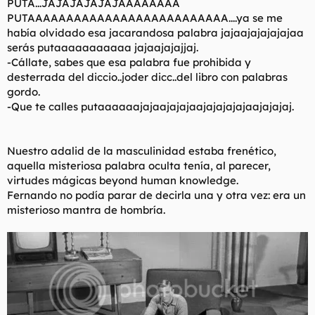
PUTA...JAJAJAJAJAJAAAAAAAA
PUTAAAAAAAAAAAAAAAAAAAAAAAAAA....ya se me
había olvidado esa jacarandosa palabra jajaajajajajajaa
serás putaaaaaaaaaaa jajaajajajjaj.
-Cállate, sabes que esa palabra fue prohibida y
desterrada del diccio..joder dicc..del libro con palabras
gordo.
-Que te calles putaaaaaajajaajajajaajajajajajaajajajaj.
Nuestro adalid de la masculinidad estaba frenético,
aquella misteriosa palabra oculta tenía, al parecer,
virtudes mágicas beyond human knowledge.
Fernando no podía parar de decirla una y otra vez: era un
misterioso mantra de hombría.