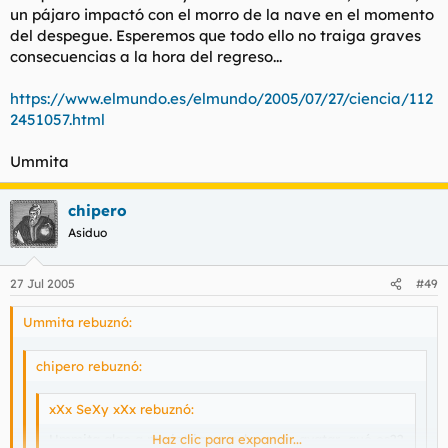
un pájaro impactó con el morro de la nave en el momento
del despegue. Esperemos que todo ello no traiga graves
consecuencias a la hora del regreso...
https://www.elmundo.es/elmundo/2005/07/27/ciencia/112
2451057.html
Ummita
chipero
Asiduo
27 Jul 2005
#49
Ummita rebuznó:
chipero rebuznó:
xXx SeXy xXx rebuznó:
Ummita algo q me intriga mucho es tu avatar...qué es??
Haz clic para expandir...