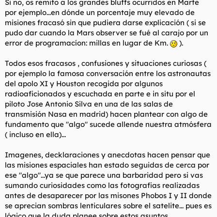
Si no, os remito a los grandes bluffs ocurridos en Marte
por ejemplo...en dónde un porcentaje muy elevado de
misiones fracasó sin que pudiera darse explicación ( si se
pudo dar cuando la Mars observer se fué al carajo por un
error de programacíon: millas en lugar de Km.
).
Todos esos fracasos , confusiones y situaciones curiosas (
por ejemplo la famosa conversación entre los astronautas
del apolo XI y Houston recogida por algunos
radioaficionados y escuchada en parte e in situ por el
piloto Jose Antonio Silva en una de las salas de
transmisión Nasa en madrid) hacen plantear con algo de
fundamento que "algo" sucede allende nuestra atmósfera
( incluso en ella)...
Imagenes, decklaraciones y anecdotas hacen pensar que
las misiones espaciales han estado seguidas de cerca por
ese "algo"...ya se que parece una barbaridad pero si vas
sumando curiosidades como las fotografias realizadas
antes de desaparecer por las misones Phobos I y II donde
se aprecian sombras lenticulares sobre el satelite... pues es
lógico que la duda planee sobre estos asuntos...