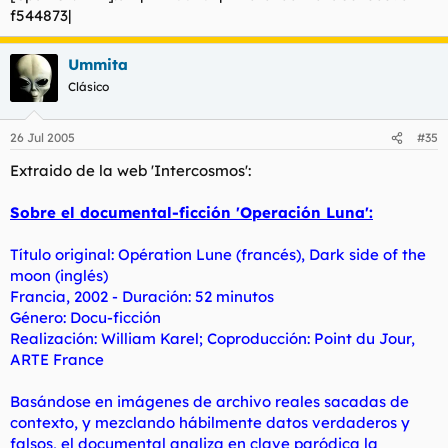
f544873|
Eso sí hace tiempo que vi un video, posiblemente un fake de
un astronauta que pisaba la luna y de pronto se caía un foco,
Ummita
(creo que llego a ser un anuncio de la coka cola).
Clásico
A ver si alguien nos ilustra.
26 Jul 2005
#35
Extraido de la web
'Intercosmos'
:
Sobre el documental-ficción
'Operación Luna'
:
Título original: Opération Lune (francés), Dark side of the
moon (inglés)
Francia, 2002 - Duración: 52 minutos
Género: Docu-ficción
Realización: William Karel; Coproducción: Point du Jour,
ARTE France
Basándose en imágenes de archivo reales sacadas de
contexto, y mezclando hábilmente datos verdaderos y
falsos, el documental analiza en clave paródica la