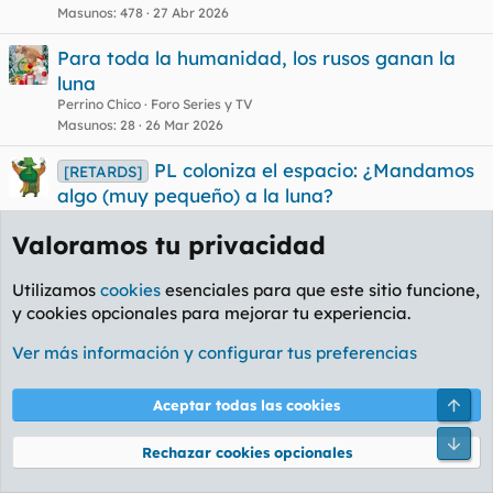
Ummita
Masunos
478
27 Abr 2026
Para toda la humanidad, los rusos ganan la
luna
Perrino Chico
Foro Series y TV
Masunos
28
26 Mar 2026
PL coloniza el espacio: ¿Mandamos
[RETARDS]
algo (muy pequeño) a la luna?
LeChuck
Foro General
Masunos
17
27 Ene 2021
Valoramos tu privacidad
Apelo a la sabiduría forera para viaje
Viajes
Utilizamos
cookies
esenciales para que este sitio funcione,
a Polonia
y cookies opcionales para mejorar tu experiencia.
Pontecorvo
Foro Ocio y Cultura
Masunos
30
12 Oct 2018
Ver más información y configurar tus preferencias
¿Realmente el hombre ha estado en la luna?
Arri
Aceptar todas las cookies
RUTKOWSKY
Foro Política
Masunos
25
27 Jul 2009
Pie
Rechazar cookies opcionales