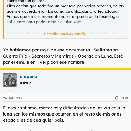
sobre todo el asunto.
Ummita
Ellos decían que todo fue un montaje por varias razones, de las
que me acuerdo eran las camaras utilizadas o la tecnologia.
Vamos que en ese momento no se disponia de la tecnologia
suficiente para poder emitir el alunizaje.
Lo que sí me llamo la atencion, era la mención que hacian a
Haz clic para expandir...
Kubrick,al parecer su película impactó bastante a los
cientificos de la época que condiciono en cierto modo el
diseño de los trajes espaciales.
Ya hablamos por aquí de ese documental. Se llamaba
Terminar diciendo que el reportaje el reportaje acabo
Guerra Fría - Secretos y Mentiras - Operación Luna
. Está
afirmando que el reportaje era un montaje de Kubrick a
por el emule en TVRip con ese nombre.
peticion del gobierno norteamericano.
chipero
Asiduo
26 Jul 2005
#39
El oscurantismo, misterios y dificultades de los viajes a la
luna son los mismos que ocurren en el resto de misiones
espaciales de cualquier pais.