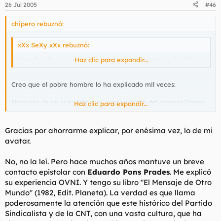
26 Jul 2005
#46
chipero rebuznó:
xXx SeXy xXx rebuznó:
Ummita algo q me intriga mucho es tu avatar...qué es??
Haz clic para expandir...
Creo que el pobre hombre lo ha explicado mil veces:
Maqueta de un supuesto ovni precendente del planeta Ummo
Haz clic para expandir...
de la que pende un hilo y que sirvió para que la sociedad
española y allende nuestras fronteras especularán con
visitantes de ese planeta...
Gracias por ahorrarme explicar, por enésima vez, lo de mi
avatar.
Busca Ummo en google y flipa con la cantidad de información.
No, no la leí. Pero hace muchos años mantuve un breve
Por cierto Ummita, no se si leiste la contra de La Vanguardia
contacto epistolar con
Eduardo Pons Prades
. Me explicó
del viernes con la entrevista a Eduardo Pons Prades, sin duda
su experiencia OVNI. Y tengo su libro
"El Mensaje de Otro
uno de los pocos casos que aun me suscitan interés y
curiosidad en el mundo ufológico...
Mundo"
(1982, Edit. Planeta). La verdad es que llama
poderosamente la atención que este histórico del Partido
:x
Sindicalista y de la CNT, con una vasta cultura, que ha