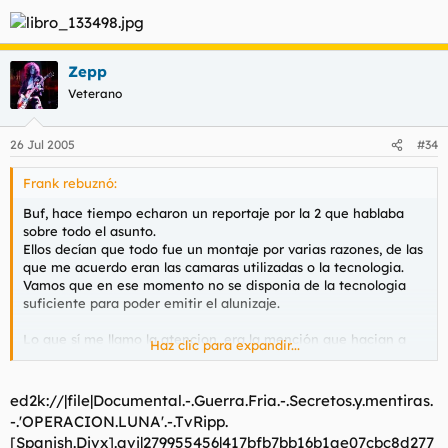
Zepp
Veterano
26 Jul 2005
#34
Frank rebuznó:
Buf, hace tiempo echaron un reportaje por la 2 que hablaba
sobre todo el asunto.
Ellos decían que todo fue un montaje por varias razones, de las
que me acuerdo eran las camaras utilizadas o la tecnologia.
Vamos que en ese momento no se disponia de la tecnologia
suficiente para poder emitir el alunizaje.
Lo que sí me llamo la atencion, era la mención que hacian a
Haz clic para expandir...
Kubrick,al parecer su película impactó bastante a los
cientificos de la época que condiciono en cierto modo el
diseño de los trajes espaciales.
ed2k://|file|Documental.-.Guerra.Fria.-.Secretos.y.mentiras.
Terminar diciendo que el reportaje el reportaje acabo
-.'OPERACION.LUNA'.-.TvRipp.
afirmando que el reportaje era un montaje de Kubrick a
[Spanish.Divx].avi|279955456|417bfb7bb16b1ae07cbc8d277
peticion del gobierno norteamericano.