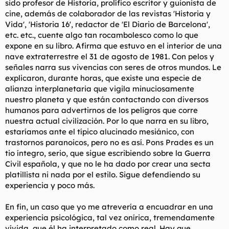
sido profesor de Historia, prolífico escritor y guionista de
cine, además de colaborador de las revistas
'Historia y
Vida'
,
'Historia 16'
, redactor de
'El Diario de Barcelona'
,
etc. etc., cuente algo tan rocambolesco como lo que
expone en su libro. Afirma que estuvo en el interior de una
nave extraterrestre el 31 de agosto de 1981. Con pelos y
señales narra sus vivencias con seres de otros mundos. Le
explicaron, durante horas, que existe una especie de
alianza interplanetaria que vigila minuciosamente
nuestro planeta y que están contactando con diversos
humanos para advertirnos de los peligros que corre
nuestra actual civilización. Por lo que narra en su libro,
estaríamos ante el típico alucinado mesiánico, con
trastornos paranoicos, pero no es así. Pons Prades es un
tio íntegro, serio, que sigue escribiendo sobre la Guerra
Civil española, y que no le ha dado por crear una secta
platillista ni nada por el estilo. Sigue defendiendo su
experiencia y poco más.
En fin, un caso que yo me atrevería a encuadrar en una
experiencia psicológica, tal vez onírica, tremendamente
vívida, que él ha interpretado como real. Hay que