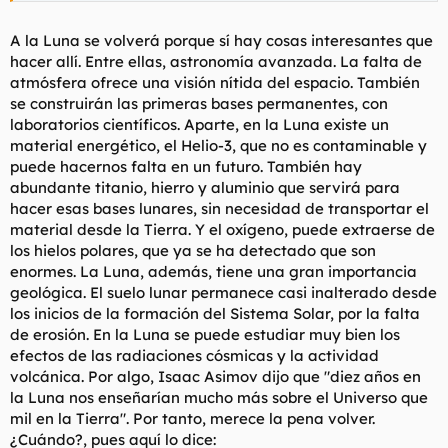
Detras de los vuelos espaciales estan grandes empresas que
buscan beneficios y el aporte que hacen los estados es
A la Luna se volverá porque sí hay cosas interesantes que
minimo. Si por obligacion todos los paises aportaran algo en la
hacer allí. Entre ellas, astronomía avanzada. La falta de
investigacion ya estariamos como en 2001, viajando y
atmósfera ofrece una visión nítida del espacio. También
prosperando en otros mundos. hihi
se construirán las primeras bases permanentes, con
laboratorios científicos. Aparte, en la Luna existe un
material energético, el Helio-3, que no es contaminable y
puede hacernos falta en un futuro. También hay
abundante titanio, hierro y aluminio que servirá para
hacer esas bases lunares, sin necesidad de transportar el
material desde la Tierra. Y el oxígeno, puede extraerse de
los hielos polares, que ya se ha detectado que son
enormes. La Luna, además, tiene una gran importancia
geológica. El suelo lunar permanece casi inalterado desde
los inicios de la formación del Sistema Solar, por la falta
de erosión. En la Luna se puede estudiar muy bien los
efectos de las radiaciones cósmicas y la actividad
volcánica. Por algo, Isaac Asimov dijo que
"diez años en
la Luna nos enseñarían mucho más sobre el Universo que
mil en la Tierra"
. Por tanto, merece la pena volver.
¿Cuándo?, pues aquí lo dice: