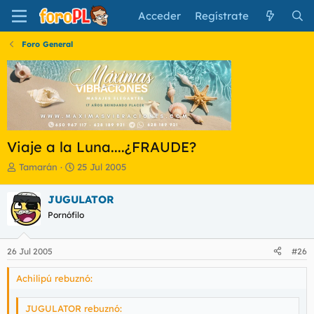
Acceder
Regístrate
Foro General
Viaje a la Luna....¿FRAUDE?
I
F
Tamarán
25 Jul 2005
n
e
i
c
JUGULATOR
c
h
Pornófilo
i
a
a
d
d
e
26 Jul 2005
#26
o
i
r
n
Achilipú rebuznó:
d
i
e
c
l
i
JUGULATOR rebuznó: