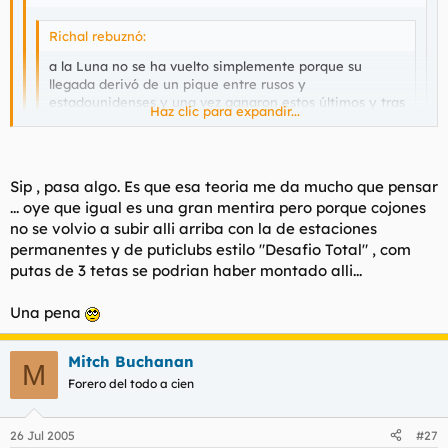
t
o
e
Richal rebuznó:
m
a
a la Luna no se ha vuelto simplemente porque su
llegada derivó de un pique entre rusos y
estadounidenses y una vez ganaron estos últimos y tras
Haz clic para expandir...
ver despues de un par de viajes tripulados más que no
había nada interesante que hacer allí dejaron de hacer
Haz clic para expandir...
el tonto y dedicarse a otras cosas.
Haz clic para expandir...
Sip , pasa algo. Es que esa teoria me da mucho que pensar
Mucho J.J. Benitez y "Planeta Encantado", no?
... oye que igual es una gran mentira pero porque cojones
Mi teoria que seguro que igual alguien mas la comenta esla
no se volvio a subir alli arriba con la de estaciones
Yo todavía me estoy partiendo de risa con el video "auténtico"
siguiente. Cuando subieron la primera vez observaron que
permanentes y de puticlubs estilo "Desafio Total" , com
e "inédito" de la base extraterrestre en la lune :D
alli arrib habia algo raro de cojones , resto de alguna
putas de 3 tetas se podrian haber montado alli...
antigua civilizacion o algo que convenia oculatar al resto
del mundo . y lo que hicieron fue la 2º vez que subieron
Una pena
bombardear aquello con bombas nucleares y arrasar esa
que habia para que la gente no supiera nada. Resultado
nunca mas se volvio a ir por el tema de la radiacion.
Mitch Buchanan
M
Porque sino no veo muy logico el que este la orbta esa
Forero del todo a cien
espacial en orbita cuando podian hacer una en la luna la
mar de maja e incluso con algo algo de gravedad.
26 Jul 2005
#27