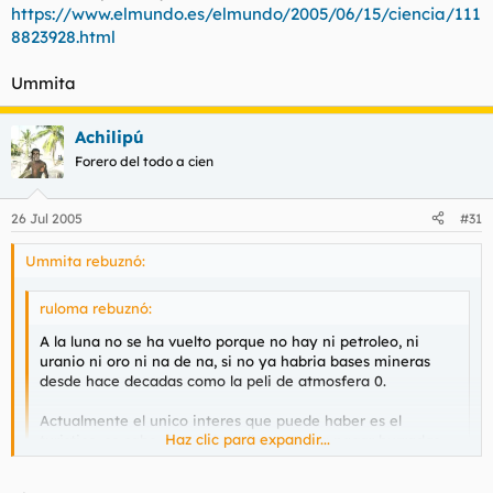
https://www.elmundo.es/elmundo/2005/06/15/ciencia/111
8823928.html
Ummita
Achilipú
Forero del todo a cien
26 Jul 2005
#31
Ummita rebuznó:
ruloma rebuznó:
A la luna no se ha vuelto porque no hay ni petroleo, ni
uranio ni oro ni na de na, si no ya habria bases mineras
desde hace decadas como la peli de atmosfera 0.
Actualmente el unico interes que puede haber es el
Haz clic para expandir...
turistico, se sabe de muchos dispuestos a pagar burradas
en un hotel lunar y cosas similares, pero por el afan
cientifico no se hace nada, solo se hace por la pasta.
Haz clic para expandir...