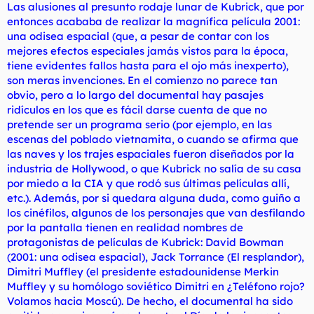
Las alusiones al presunto rodaje lunar de Kubrick, que por
entonces acababa de realizar la magnífica película
2001:
una odisea espacial
(que, a pesar de contar con los
mejores efectos especiales jamás vistos para la época,
tiene evidentes fallos hasta para el ojo más inexperto),
son meras invenciones. En el comienzo no parece tan
obvio, pero a lo largo del documental hay pasajes
ridículos en los que es fácil darse cuenta de que no
pretende ser un programa serio (por ejemplo, en las
escenas del poblado vietnamita, o cuando se afirma que
las naves y los trajes espaciales fueron diseñados por la
industria de Hollywood, o que Kubrick no salía de su casa
por miedo a la CIA y que rodó sus últimas películas allí,
etc.). Además, por si quedara alguna duda, como guiño a
los cinéfilos, algunos de los personajes que van desfilando
por la pantalla tienen en realidad nombres de
protagonistas de películas de Kubrick: David Bowman
(2001: una odisea espacial), Jack Torrance (El resplandor),
Dimitri Muffley (el presidente estadounidense Merkin
Muffley y su homólogo soviético Dimitri en ¿Teléfono rojo?
Volamos hacia Moscú). De hecho, el documental ha sido