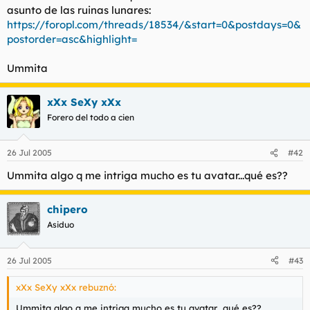
asunto de las ruinas lunares:
https://foropl.com/threads/18534/&start=0&postdays=0&
postorder=asc&highlight=
Ummita
xXx SeXy xXx
Forero del todo a cien
26 Jul 2005
#42
Ummita algo q me intriga mucho es tu avatar...qué es??
chipero
Asiduo
26 Jul 2005
#43
xXx SeXy xXx rebuznó:
Ummita algo q me intriga mucho es tu avatar...qué es??