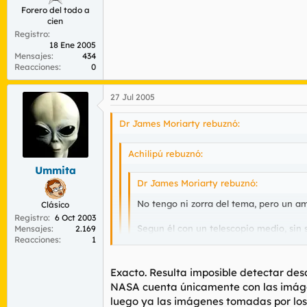
Forero del todo a
cien
Registro
18 Ene 2005
Mensajes
434
Reacciones
0
27 Jul 2005
Dr James Moriarty rebuznó:
Achilipú rebuznó:
Ummita
Dr James Moriarty rebuznó:
No tengo ni zorra del tema, pero un a
Clásico
Registro
6 Oct 2003
Segun él con un telescopio medio, sin 
Mensajes
2.169
Reacciones
1
fijo en la luna(supongo que serán los 
La pregunta es la siguiente:
Exacto. Resulta imposible detectar des
NASA cuenta únicamente con las imág
Si eran capaces de divisar jupiter o c
Gracias por la respuesta; pero aun asi me r
luego ya las imágenes tomadas por los
directa) ¿Porque nadie consiguio fotos