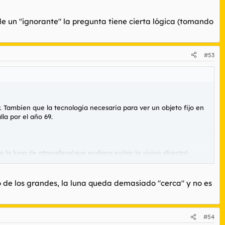
de un "ignorante" la pregunta tiene cierta lógica (tomando
#53
. Tambien que la tecnologia necesaria para ver un objeto fijo en
la por el año 69.
la luna de atmosfera(que pudiera evitar la vision directa)
supone que el alunizaje fue en el lado iluminado de la luna.
o de los grandes, la luna queda demasiado "cerca" y no es
ante" la pregunta tiene cierta lógica (tomando como ciertas las
#54