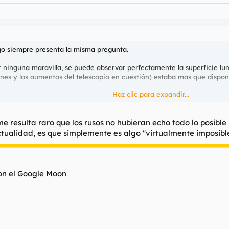
go siempre presenta la misma pregunta.
r ninguna maravilla, se puede observar perfectamente la superficie lun
s y los aumentos del telescopio en cuestión) estaba mas que disponib
Haz clic para expandir...
lquier otro planeta de manera moderadamente nitida y no estando dotad
Haz clic para expandir...
me resulta raro que los rusos no hubieran echo todo lo posible
ierra? Se supone que se sabia donde caería el modulo lunar y tambien s
ualidad, es que simplemente es algo "virtualmente imposible" 
 alcance ver con ese nivel de detalle y para un telescopio de los gran
de mi colega, pero lo cierto es que desde el punto de vista de un "ign
os conspiranoicos
n el Google Moon