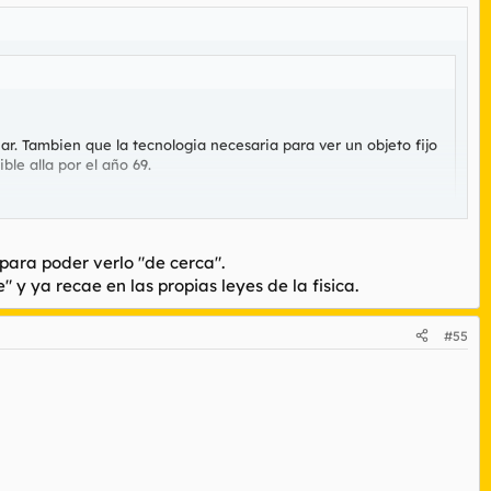
ar. Tambien que la tecnologia necesaria para ver un objeto fijo
le alla por el año 69.
a la luna de atmosfera(que pudiera evitar la vision directa)
 para poder verlo "de cerca".
e supone que el alunizaje fue en el lado iluminado de la luna.
y ya recae en las propias leyes de la fisica.
des, la luna queda demasiado "cerca" y no es capaz de
orante" la pregunta tiene cierta lógica (tomando como ciertas
#55