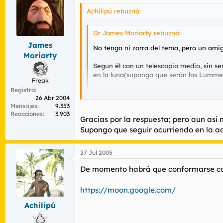
Achilipú rebuznó:
Dr James Moriarty rebuznó:
James
No tengo ni zorra del tema, pero un ami
Moriarty
Segun él con un telescopio medio, sin se
en la luna(supongo que serán los Lummene
Freak
Registro
La pregunta es la siguiente:
26 Abr 2004
Mensajes
9.353
Si eran capaces de divisar jupiter o cua
Reacciones
3.903
Gracias por la respuesta; pero aun asi 
¿Porque nadie consiguio fotos desde la t
Supongo que seguir ocurriendo en la act
Para un telescopio normal, queda fuera del
No sé si esto será una tomadura de pelo 
enfocar.....es una vieja reivindicación de l
27 Jul 2005
las premisas anteriores).
De momento habrá que conformarse co
https://moon.google.com/
Achilipú