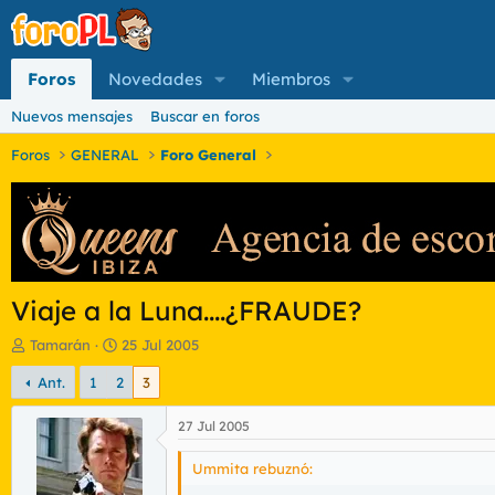
Foros
Novedades
Miembros
Nuevos mensajes
Buscar en foros
Foros
GENERAL
Foro General
Viaje a la Luna....¿FRAUDE?
I
F
Tamarán
25 Jul 2005
n
e
Ant.
1
2
3
i
c
c
h
i
a
27 Jul 2005
a
d
d
e
Ummita rebuznó:
o
i