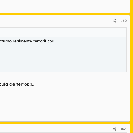
#60
turno realmente terroríficos.
la de terror. :D
#61