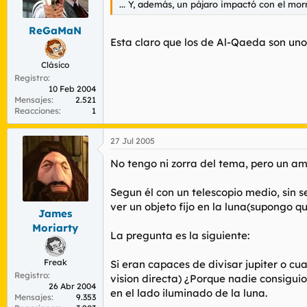
... Y, además, un pájaro impactó con el mo
r
n
d
i
ReGaMaN
e
c
Esta claro que los de Al-Qaeda son uno
l
i
t
o
Clásico
e
Registro
m
10 Feb 2004
a
Mensajes
2.521
Reacciones
1
27 Jul 2005
No tengo ni zorra del tema, pero un a
Segun él con un telescopio medio, sin 
ver un objeto fijo en la luna(supongo q
James
Moriarty
La pregunta es la siguiente:
Freak
Si eran capaces de divisar jupiter o 
Registro
vision directa) ¿Porque nadie consigui
26 Abr 2004
en el lado iluminado de la luna.
Mensajes
9.353