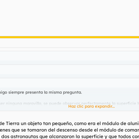
migo siempre presenta la misma pregunta.
ser ninguna maravilla, se puede observar perfectamente la superficie 
Haz clic para expandir...
Lummenes y los aumentos del telescopio en cuestión) estaba mas que di
Haz clic para expandir...
de Tierra un objeto tan pequeño, como era el módulo de alun
enes que se tomaron del descenso desde el módulo de com
ualquier otro planeta de manera moderadamente nitida y no estando do
Haz clic para expandir...
esulta raro que los rusos no hubieran echo todo lo posible para poder v
 dos astronautas que alcanzaron la superficie y que todos c
 desde la tierra? Se supone que se sabia donde caería el modulo lunar 