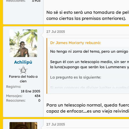
Reacciones
3.903
No sé si esto será una tomadura de pelo
como ciertas las premisas anteriores).
27 Jul 2005
Dr James Moriarty rebuznó:
No tengo ni zorra del tema, pero un amigo
Segun él con un telescopio medio, sin ser 
Achilipú
la luna(supongo que serán los Lummenes y l
Forero del todo a
La pregunta es la siguiente:
cien
Registro
Si eran capaces de divisar jupiter o cualq
18 Ene 2005
¿Porque nadie consiguio fotos desde la tie
Mensajes
434
Reacciones
0
Para un telescopio normal, queda fuera
No sé si esto será una tomadura de pelo de
capaz de enfocar.....es una vieja reivin
premisas anteriores).
27 Jul 2005