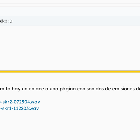
k!!! :D
mita hay un enlace a una página con sonidos de emisiones de
-skr2-072504.wav
-skr1-112203.wav