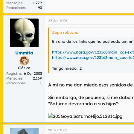
Mensajes
1.279
Reacciones
93
27 Jul 2005
Zepp rebuznó:
En uno de los links que ha posteado ummit
https://www.nasa.gov/123160main_cas-skr
Ummita
https://www.nasa.gov/123163main_cas-skr
Clásico
Tengo miedo. :2
Registro
6 Oct 2003
Mensajes
2.169
Reacciones
1
A mí no me dan miedo esos sonidos de S
Sin embargo, de pequeño, sí me daba 
"Saturno devorando a sus hijos"
:
28 Jul 2005