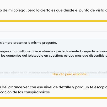
 de mi colega, pero lo cierto es que desde el punto de vista 
 siempre presenta la misma pregunta.
ninguna maravilla, se puede observar perfectamente la superficie lunar
os aumentos del telescopio en cuestión) estaba mas que disponible al
uier otro planeta de manera moderadamente nitida y no estando dotada 
Haz clic para expandir...
rra? Se supone que se sabia donde caería el modulo lunar y tambien se 
 del alcance ver con ese nivel de detalle y para un telescopi
 mi colega, pero lo cierto es que desde el punto de vista de un "ignor
dicación de los conspiranoicos