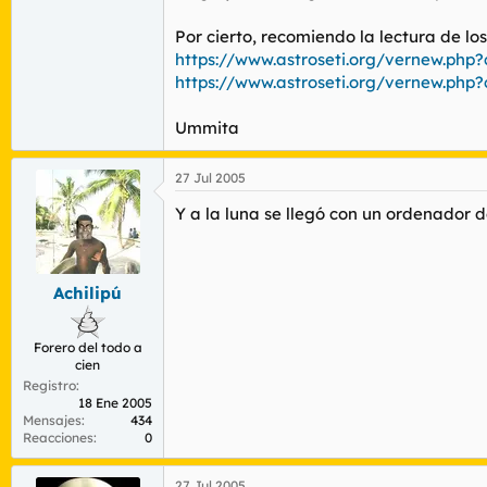
Supongo que seguir ocurriendo en la actual
iluminado de la luna.
Para un telescopio normal, queda fuera d
Por cierto, recomiendo la lectura de los
enfocar.....es una vieja reivindicación de
https://www.astroseti.org/vernew.php
No sé si esto será una tomadura de pel
https://www.astroseti.org/vernew.php
ciertas las premisas anteriores).
Ummita
27 Jul 2005
Y a la luna se llegó con un ordenador de
Achilipú
Forero del todo a
cien
Registro
18 Ene 2005
Mensajes
434
Reacciones
0
27 Jul 2005