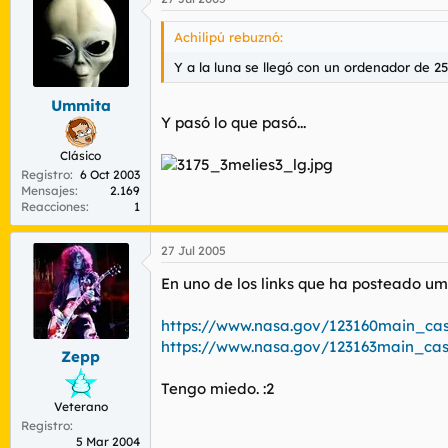
Achilipú rebuznó:
Y a la luna se llegó con un ordenador de 256
Ummita
Y pasó lo que pasó...
Clásico
Registro
6 Oct 2003
Mensajes
2.169
Reacciones
1
27 Jul 2005
En uno de los links que ha posteado um
https://www.nasa.gov/123160main_cas
https://www.nasa.gov/123163main_cas
Zepp
Tengo miedo. :2
Veterano
Registro
5 Mar 2004