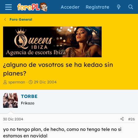
Acceder
Regístrate
Foro General
¿alguno de vosotros se ha kedao sin
planes?
I
F
sperman
29 Dic 2004
n
e
i
c
TORBE
c
h
Frikazo
i
a
a
d
d
e
30 Dic 2004
#26
o
i
r
n
yo no tengo plan, de hecho, como no tengo tele no si
d
i
estamos en navidal
e
c