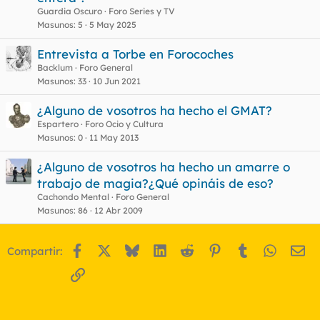
Guardia Oscuro
Foro Series y TV
Masunos
5
5 May 2025
Entrevista a Torbe en Forocoches
Backlum
Foro General
Masunos
33
10 Jun 2021
¿Alguno de vosotros ha hecho el GMAT?
Espartero
Foro Ocio y Cultura
Masunos
0
11 May 2013
¿Alguno de vosotros ha hecho un amarre o
trabajo de magia?¿Qué opináis de eso?
Cachondo Mental
Foro General
Masunos
86
12 Abr 2009
Facebook
X
Bluesky
LinkedIn
Reddit
Pinterest
Tumblr
WhatsA
Em
Compartir:
Enlace