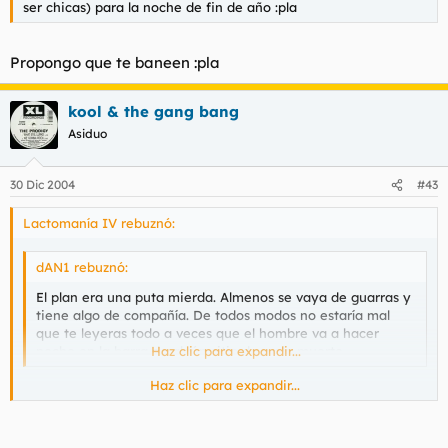
ser chicas) para la noche de fin de año :pla
Propongo que te baneen :pla
kool & the gang bang
Asiduo
30 Dic 2004
#43
Lactomanía IV rebuznó:
dAN1 rebuznó:
El plan era una puta mierda. Almenos se vaya de guarras y
tiene algo de compañía. De todos modos no estaría mal
que te leyeras todo a veces que el hombre va a hacer
noche en la barra de algún sitio de mala muerte.
Haz clic para expandir...
Haz clic para expandir...
seguramente estará pegado a la barra toda la noche pidiendo
copas, esperando y soñando con que la princesa azul llegue a
su vida!! hay que joderse!! aqui el que quiera lapas que se moje