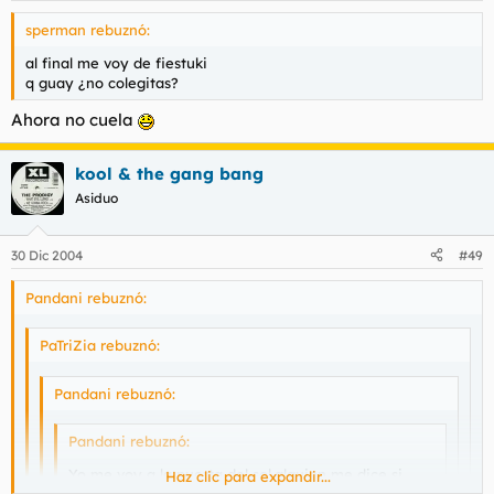
sperman rebuznó:
al final me voy de fiestuki
q guay ¿no colegitas?
Ahora no cuela
kool & the gang bang
Asiduo
30 Dic 2004
#49
Pandani rebuznó:
PaTriZia rebuznó:
Pandani rebuznó:
Pandani rebuznó:
Yo me voy a la puerta del sol,alguien me dice si
Haz clic para expandir...