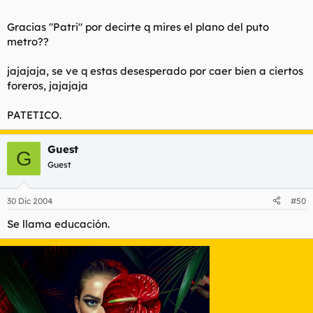
para cerca de atocha???
o si hay ke pillar taxi..
Haz clic para expandir...
lo ke sea,gracias...
Haz clic para expandir...
Gracias "Patri" por decirte q mires el plano del puto
metro??
Gracias Patri
Si alguien puede contestarme se lo agradeceria. :)
Haz clic para expandir...
jajajaja, se ve q estas desesperado por caer bien a ciertos
Metro 1 sentido Plaza de Castilla.
Pulsa aquí si quieres ver
foreros, jajajaja
el plano
Sí, yo también me voy a los Madriles
PATETICO.
Guest
G
Guest
30 Dic 2004
#50
Se llama educación.