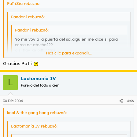
PaTriZia rebuznó:
Pandani rebuznó:
Pandani rebuznó:
Yo me voy a la puerta del sol,alguien me dice si para
cerca de atocha???
o si hay ke pillar taxi..
Haz clic para expandir...
lo ke sea,gracias...
Haz clic para expandir...
Gracias Patri
Si alguien puede contestarme se lo agradeceria. :)
Haz clic para expandir...
Lactomanía IV
L
Metro 1 sentido Plaza de Castilla.
Pulsa aquí si quieres ver el
Forero del todo a cien
plano
Sí, yo también me voy a los Madriles
30 Dic 2004
#46
kool & the gang bang rebuznó:
Lactomanía IV rebuznó: