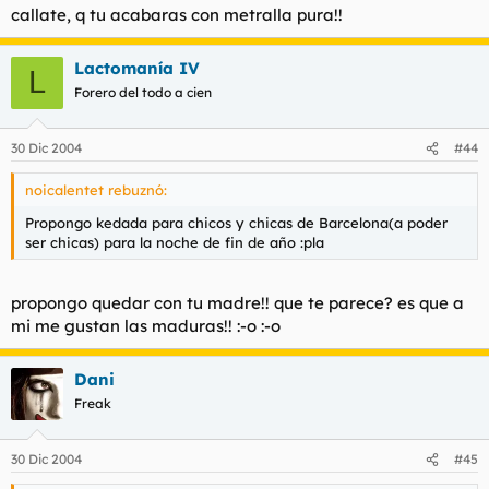
el culo!! eso dedar pena es para perdedores. Mientras ese
callate, q tu acabaras con metralla pura!!
sueña con su princesita y se toca pajas pensando en Concha
Velasco yo me estaré follando a la reina del baile!! :-o :-o :-o
Lactomanía IV
L
Forero del todo a cien
30 Dic 2004
#44
noicalentet rebuznó:
Propongo kedada para chicos y chicas de Barcelona(a poder
ser chicas) para la noche de fin de año :pla
propongo quedar con tu madre!! que te parece? es que a
mi me gustan las maduras!! :-o :-o
Dani
Freak
30 Dic 2004
#45