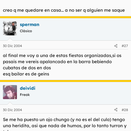
l
i
creo q me quedare en casa... a no ser q alguien me saque
t
o
e
m
sperman
a
Clásico
30 Dic 2004
#27
al final me voy a una de estas fiestas organizadas,si os
pasais me vereis apalancado en la barra bebiendo
cubatas de dos en dos
esq bailar es de geins
deividi
Freak
30 Dic 2004
#28
Se me ha puesto un ojo chungo (y no es el del culo) tengo
una heridita, asi que nada de humos, por lo tanto turron y