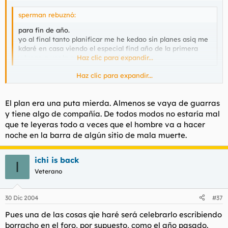
sperman rebuznó:
para fin de año.
yo al final tanto planificar me he kedao sin planes asiq me
kdaré en casa viendo el especial find año de la primera
y luego a ver la porno del canal 18
Haz clic para expandir...
Haz clic para expandir...
es lo más triste que he oido en mis 27 años de existencia!! mira
que eres gilipollas!! seguro que eres de los que prefieren
hacerse pajas a follar, ya que asi te la puedes hacera tu ritmo!!
El plan era una puta mierda. Almenos se vaya de guarras
anda que....!!
y tiene algo de compañía. De todos modos no estaría mal
que te leyeras todo a veces que el hombre va a hacer
noche en la barra de algún sitio de mala muerte.
ichi is back
I
Veterano
30 Dic 2004
#37
Pues una de las cosas qie haré será celebrarlo escribiendo
borracho en el foro, por supuesto, como el año pasado.