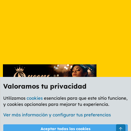
Valoramos tu privacidad
Utilizamos
cookies
esenciales para que este sitio funcione,
y cookies opcionales para mejorar tu experiencia.
Foro General
Ver más información y configurar tus preferencias
Cookies
PL OLDSTYLE AMARILLO
Cambiar fuente
Español (ES)
Arri
Aceptar todas las cookies
Contáctanos
Términos y reglas
Política de privacidad
Ayuda