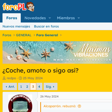
Foros
Novedades
Miembros
Nuevos mensajes
Buscar en foros
Foros
GENERAL
Foro General
¿Coche, amoto o sigo así?
I
F
redpo
25 May 2024
n
e
Ant.
1
2
3
4
Sig.
i
c
c
h
i
a
26 May 2024
a
d
d
e
Alcaparrón. rebuznó:
o
i