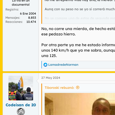
Lo vio en un
documental
Aunq con su peso no se yo si correrá mucho,
Registro
6 Ene 2004
Mensajes
8.853
No se compre una de estas de segunda mano
Reacciones
10.474
de motos, y esq si vendo la mía de segund
No, no corre una mierda, de hecho está
ese pedazo hierro.
Por otra parte ya me he estado informa
unos 140 km/h que ya me sobra, aunque 
una 125.
LamadredeNorman
R
e
a
27 May 2024
c
c
i
Tiboroski rebuznó:
o
n
e
s
Codeisan de 20
: