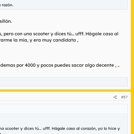
 razón.
illón.
pero con una scooter y dices tú... ufff. Hágale caso al
rarme la mía, y era muy candidata ,
ademas por 4000 y pocos puedes sacar algo decente , ..
#57
scooter y dices tú... ufff. Hágale caso al corazón, yo lo hice y
 ,