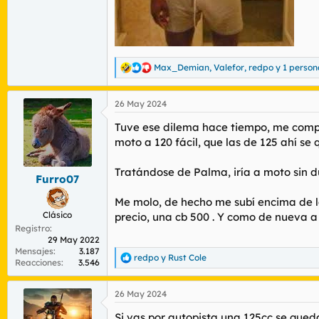
Max_Demian
,
Valefor
,
redpo
y 1 perso
R
e
a
26 May 2024
c
c
Tuve ese dilema hace tiempo, me compr
i
o
moto a 120 fácil, que las de 125 ahí se
n
e
Tratándose de Palma, iría a moto sin du
s
Furro07
:
Me molo, de hecho me subí encima de la
Clásico
precio, una cb 500 . Y como de nueva a
Registro
29 May 2022
Mensajes
3.187
redpo
y
Rust Cole
R
Reacciones
3.546
e
a
26 May 2024
c
c
Si vas por autopista una 125cc se queda