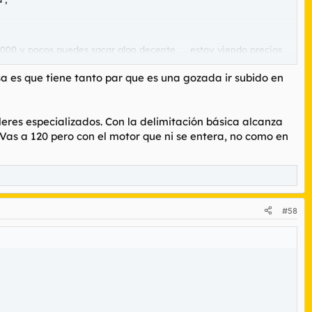
00 y pocos puedes sacar algo decente , .. estoy viendo precios
a es que tiene tanto par que es una gozada ir subido en
eres especializados. Con la delimitación básica alcanza
Vas a 120 pero con el motor que ni se entera, no como en
#58