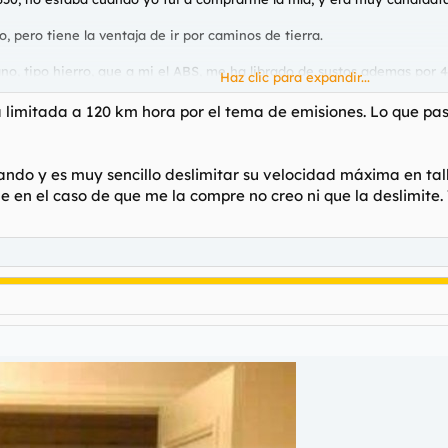
 pero tiene la ventaja de ir por caminos de tierra.
, tipo hierro, que a mi el ABS, me ha librado de sustos ademas por 40
Haz clic para expandir...
a mano le saco dinero y todo
 limitada a 120 km hora por el tema de emisiones. Lo que pas
ndo y es muy sencillo deslimitar su velocidad máxima en tall
en el caso de que me la compre no creo ni que la deslimite. 