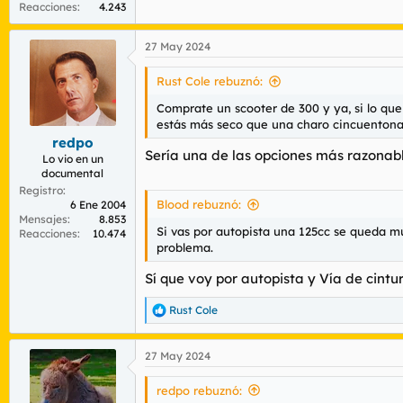
Reacciones
4.243
27 May 2024
Rust Cole rebuznó:
Comprate un scooter de 300 y ya, si lo que
estás más seco que una charo cincuenton
redpo
Sería una de las opciones más razonabl
Lo vio en un
documental
Registro
Blood rebuznó:
6 Ene 2004
Mensajes
8.853
Si vas por autopista una 125cc se queda muy
Reacciones
10.474
problema.
Sí que voy por autopista y Vía de cin
Rust Cole
R
e
a
27 May 2024
c
c
i
redpo rebuznó:
o