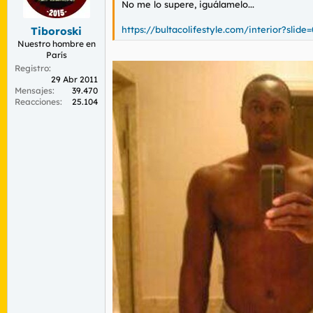
No me lo supere, iguálamelo...
r
n
d
i
https://bultacolifestyle.com/interior?slide=
Tiboroski
e
c
l
i
Nuestro hombre en
París
t
o
e
Registro
29 Abr 2011
m
Mensajes
39.470
a
Reacciones
25.104