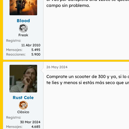
i
o
campo sin problema.
n
e
s
Blood
:
Freak
Registro
11 Abr 2010
Mensajes
5.495
Reacciones
5.900
26 May 2024
Comprate un scooter de 300 y ya, si lo 
te líes y menos si estás más seco que 
Rust Cole
Clásico
Registro
30 Mar 2024
Mensajes
4.685