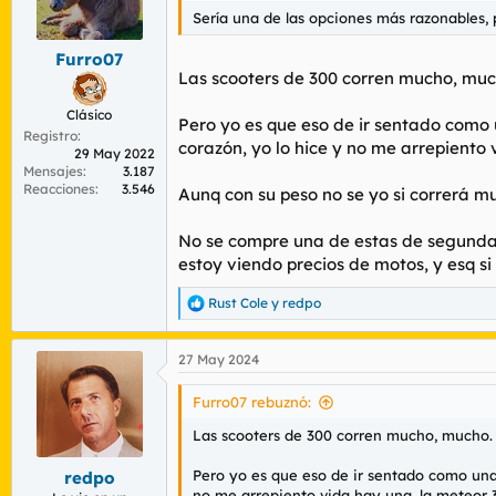
n
Sería una de las opciones más razonables,
e
s
Furro07
:
Las scooters de 300 corren mucho, much
Clásico
Pero yo es que eso de ir sentado como u
Registro
corazón, yo lo hice y no me arrepiento
29 May 2022
Mensajes
3.187
Reacciones
3.546
Aunq con su peso no se yo si correrá mu
No se compre una de estas de segunda m
estoy viendo precios de motos, y esq s
Rust Cole
y
redpo
R
e
a
27 May 2024
c
c
i
Furro07 rebuznó:
o
n
Las scooters de 300 corren mucho, mucho. y
e
s
Pero yo es que eso de ir sentado como una c
redpo
:
no me arrepiento vida hay una, la meteor 