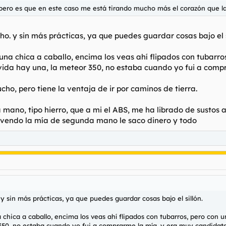
 pero es que en este caso me está tirando mucho más el corazón que la
o. y sin más prácticas, ya que puedes guardar cosas bajo el s
na chica a caballo, encima los veas ahí flipados con tubarros, 
 vida hay una, la meteor 350, no estaba cuando yo fui a comp
cho, pero tiene la ventaja de ir por caminos de tierra.
ano, tipo hierro, que a mi el ABS, me ha librado de sustos 
i vendo la mía de segunda mano le saco dinero y todo
 sin más prácticas, ya que puedes guardar cosas bajo el sillón.
hica a caballo, encima los veas ahí flipados con tubarros, pero con una 
350, no estaba cuando yo fui a comprarme la mía, y era muy candidata