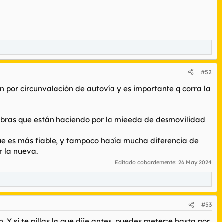
#52
or circunvalación de autovía y es importante q corra la
as obras que están haciendo por la mieeda de desmovilidad
 que es más fiable, y tampoco había mucha diferencia de
r la nueva.
Editado cobardemente:
26 May 2024
#53
 Y si te pillas la que dije antes, puedes meterte hasta por