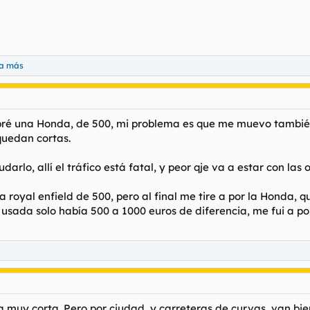
na más
é una Honda, de 500, mi problema es que me muevo también p
 quedan cortas.
darlo, allí el tráfico está fatal, y peor qje va a estar con l
 royal enfield de 500, pero al final me tire a por la Honda,
 usada solo había 500 a 1000 euros de diferencia, me fui a po
 muy corta. Pero por ciudad, y carreteras de curvas, van bien.