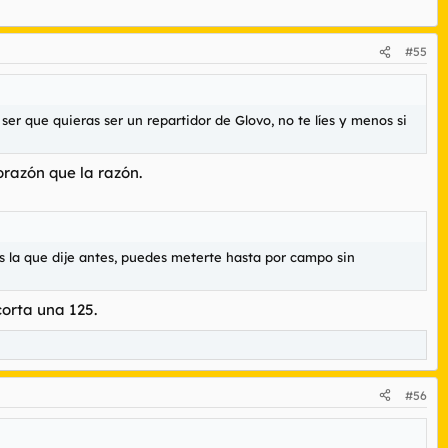
#55
er que quieras ser un repartidor de Glovo, no te líes y menos si
razón que la razón.
las la que dije antes, puedes meterte hasta por campo sin
orta una 125.
#56