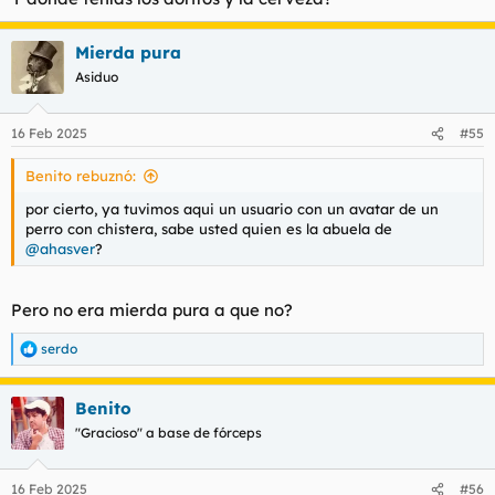
Mierda pura
Asiduo
16 Feb 2025
#55
Benito rebuznó:
por cierto, ya tuvimos aqui un usuario con un avatar de un
perro con chistera, sabe usted quien es la abuela de
@ahasver
?
Pero no era mierda pura a que no?
serdo
R
e
a
Benito
c
c
"Gracioso" a base de fórceps
i
o
n
16 Feb 2025
#56