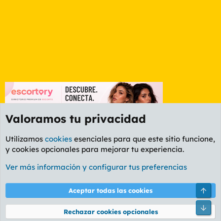
Valoramos tu privacidad
Utilizamos
cookies
esenciales para que este sitio funcione,
y cookies opcionales para mejorar tu experiencia.
Foro General
Ver más información y configurar tus preferencias
Cookies
PL OLDSTYLE AMARILLO
Cambiar fuente
Español (ES)
Arri
Aceptar todas las cookies
Contáctanos
Términos y reglas
Política de privacidad
Ayuda
R
Pie
S
Rechazar cookies opcionales
S
®