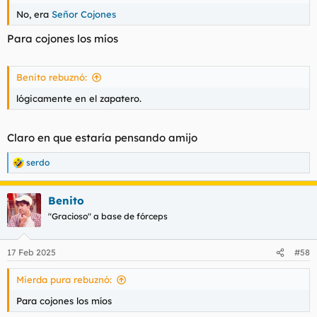
No, era
Señor Cojones
Para cojones los míos
Benito rebuznó:
lógicamente en el zapatero.
Claro en que estaría pensando amijo
serdo
R
e
a
Benito
c
c
"Gracioso" a base de fórceps
i
o
n
17 Feb 2025
#58
e
s
Mierda pura rebuznó:
:
Para cojones los míos