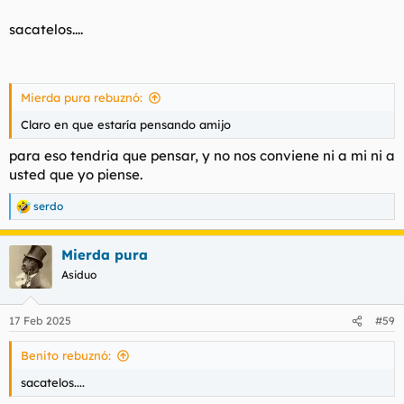
sacatelos....
Mierda pura rebuznó:
Claro en que estaría pensando amijo
para eso tendria que pensar, y no nos conviene ni a mi ni a
usted que yo piense.
serdo
R
e
a
Mierda pura
c
c
Asiduo
i
o
n
17 Feb 2025
#59
e
s
Benito rebuznó:
:
sacatelos....