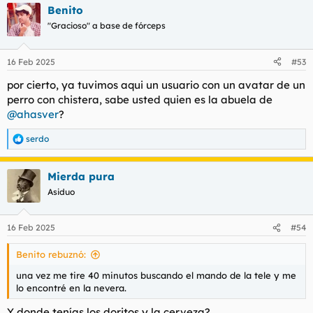
Benito
c
c
"Gracioso" a base de fórceps
i
o
n
16 Feb 2025
#53
e
s
por cierto, ya tuvimos aqui un usuario con un avatar de un
:
perro con chistera, sabe usted quien es la abuela de
@ahasver
?
serdo
R
e
a
Mierda pura
c
c
Asiduo
i
o
n
16 Feb 2025
#54
e
s
Benito rebuznó:
:
una vez me tire 40 minutos buscando el mando de la tele y me
lo encontré en la nevera.
Y donde tenías los doritos y la cerveza?