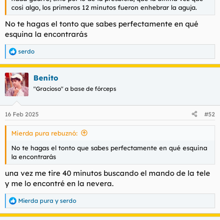
t
o
cosi algo, los primeros 12 minutos fueron enhebrar la aguja.
e
m
No te hagas el tonto que sabes perfectamente en qué
a
esquina la encontrarás
serdo
R
e
a
Benito
c
c
"Gracioso" a base de fórceps
i
o
n
16 Feb 2025
#52
e
s
Mierda pura rebuznó:
:
No te hagas el tonto que sabes perfectamente en qué esquina
la encontrarás
una vez me tire 40 minutos buscando el mando de la tele
y me lo encontré en la nevera.
Mierda pura
y
serdo
R
e
a