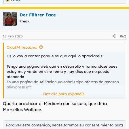
R
e
a
Der Führer Face
c
c
Freak
i
o
n
18 Feb 2025
#62
e
s
Oklaf74 rebuznó:
:
Os lo voy a contar porque se que aqui lo apreciareis
Tengo una pagina web aun en desarrollo y formandose pues
estoy muy verde en este tema y hay dias que no puedo
atenderla
Es una pagina de Afiliacion ya sabeis tipo ofertas de amazon
aliexpress etc
Haz clic para expandir...
Donde el publico mayoritario son mujeres, hay que ver la de
pasta que se gastan al mes, cosa que agradezco
Quería practicar el Medievo con su culo, que diría
Pero yo veo tanto lo que compran a traves de mis enlaces
Marsellus Wallace.
como otros articulos que compran que no tengo enlaces
Y si ya te lo imaginas, si, es asi, consoladores y juguetes del
Para ver este contenido, necesitaremos su consentimiento para
estilo compran muchas