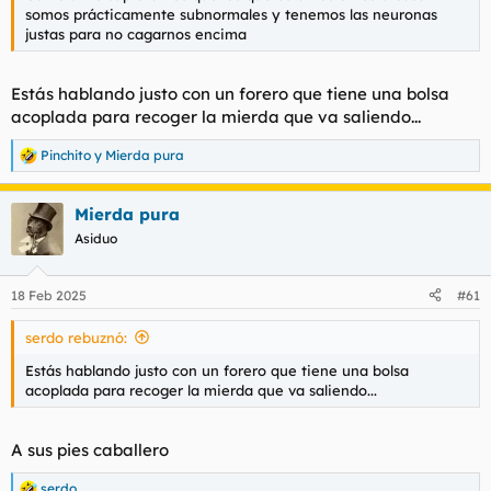
somos prácticamente subnormales y tenemos las neuronas
justas para no cagarnos encima
Estás hablando justo con un forero que tiene una bolsa
acoplada para recoger la mierda que va saliendo...
Pinchito
y
Mierda pura
R
e
a
Mierda pura
c
c
Asiduo
i
o
n
18 Feb 2025
#61
e
s
serdo rebuznó:
:
Estás hablando justo con un forero que tiene una bolsa
acoplada para recoger la mierda que va saliendo...
A sus pies caballero
serdo