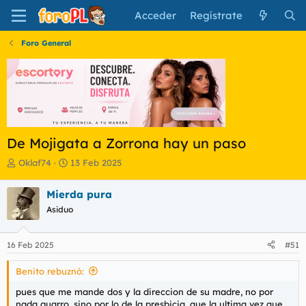
Acceder
Regístrate
Foro General
De Mojigata a Zorrona hay un paso
I
F
Oklaf74
13 Feb 2025
n
e
i
c
Mierda pura
c
h
Asiduo
i
a
a
d
d
e
16 Feb 2025
#51
o
i
r
n
Benito rebuznó:
d
i
e
c
pues que me mande dos y la direccion de su madre, no por
l
i
nada guarro, sino por lo de la presbicia, que la ultima vez que