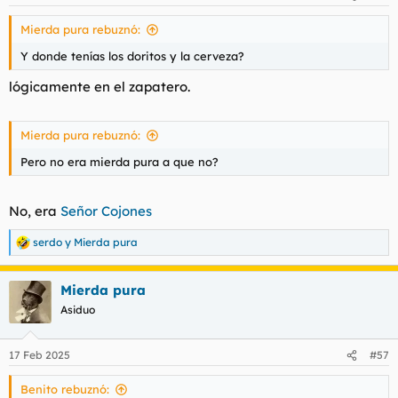
e
s
Mierda pura rebuznó:
:
Y donde tenías los doritos y la cerveza?
lógicamente en el zapatero.
Mierda pura rebuznó:
Pero no era mierda pura a que no?
No, era
Señor Cojones
serdo
y
Mierda pura
R
e
a
Mierda pura
c
c
Asiduo
i
o
n
17 Feb 2025
#57
e
s
Benito rebuznó:
: