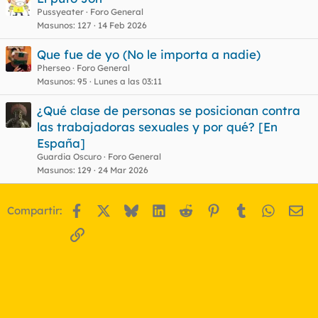
Pussyeater
Foro General
Masunos
127
14 Feb 2026
Que fue de yo (No le importa a nadie)
Pherseo
Foro General
Masunos
95
Lunes a las 03:11
¿Qué clase de personas se posicionan contra
las trabajadoras sexuales y por qué? [En
España]
Guardia Oscuro
Foro General
Masunos
129
24 Mar 2026
Facebook
X
Bluesky
LinkedIn
Reddit
Pinterest
Tumblr
WhatsA
Em
Compartir:
Enlace