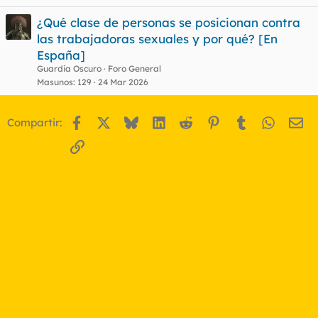
¿Qué clase de personas se posicionan contra
las trabajadoras sexuales y por qué? [En
España]
Guardia Oscuro
Foro General
Masunos
129
24 Mar 2026
Facebook
X
Bluesky
LinkedIn
Reddit
Pinterest
Tumblr
WhatsA
Em
Compartir:
Enlace