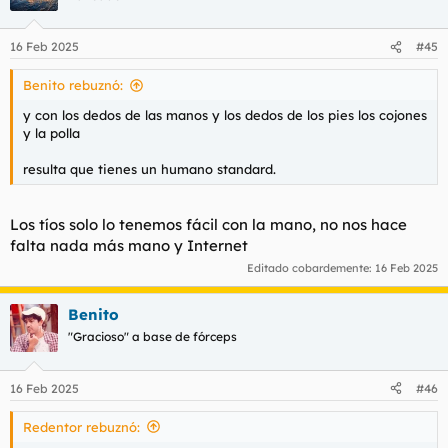
i
o
n
16 Feb 2025
#45
e
s
Benito rebuznó:
:
y con los dedos de las manos y los dedos de los pies los cojones
y la polla
resulta que tienes un humano standard.
Los tíos solo lo tenemos fácil con la mano, no nos hace
falta nada más mano y Internet
Editado cobardemente:
16 Feb 2025
Benito
"Gracioso" a base de fórceps
16 Feb 2025
#46
Redentor rebuznó: