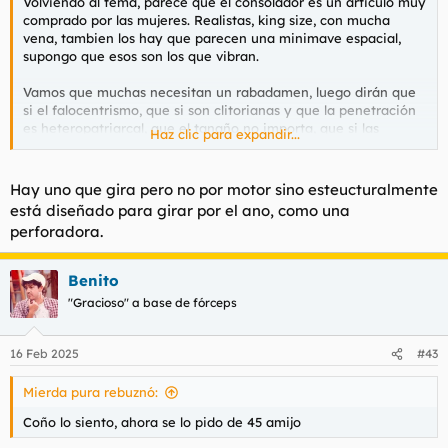
Volviendo al tema, parece que el consolador es un articulo muy
comprado por las mujeres. Realistas, king size, con mucha
vena, tambien los hay que parecen una minimave espacial,
supongo que esos son los que vibran.
Vamos que muchas necesitan un rabadamen, luego dirán que
si el falocentrismo, que si son clitorianas y que la penetración
es heteropatriarcal, que el tanaño no importa, que si las
Haz clic para expandir...
caricias, las habichuelas con tomate y el arroz caldoso.
De todas maneras el mercado de las panchis es diferente, no
Hay uno que gira pero no por motor sino esteucturalmente
tiene nada que ver como viven el sexo que las españistanies,
está diseñado para girar por el ano, como una
perforadora.
Benito
"Gracioso" a base de fórceps
16 Feb 2025
#43
Mierda pura rebuznó:
Coño lo siento, ahora se lo pido de 45 amijo