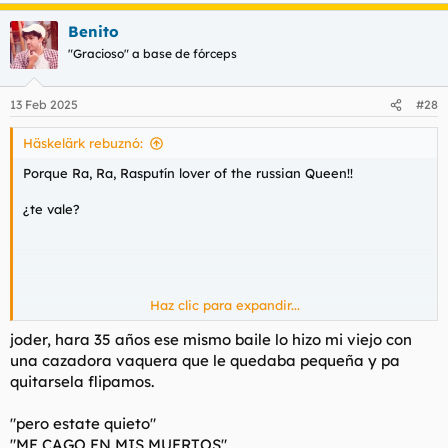
a
Benito
c
c
"Gracioso" a base de fórceps
i
o
n
13 Feb 2025
#28
e
s
Häskelärk rebuznó:
:
Porque Ra, Ra, Rasputín lover of the russian Queen!!
¿te vale?
Haz clic para expandir...
joder, hara 35 años ese mismo baile lo hizo mi viejo con
una cazadora vaquera que le quedaba pequeña y pa
quitarsela flipamos.
"pero estate quieto"
"ME CAGO EN MIS MUERTOS"