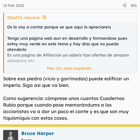
n
13 Feb 2025
#31
e
s
Oklaf74 rebuznó:
:
Os lo voy a contar porque se que aqui lo apreciareis
Tengo una pagina web aun en desarrollo y formandose pues
estoy muy verde en este tema y hay dias que no puedo
atenderla
Es una pagina de Afiliacion ya sabeis tipo ofertas de amazon
aliexpress etc
Haz clic para expandir...
Donde el publico mayoritario son mujeres, hay que ver la de
pasta que se gastan al mes, cosa que agradezco
Sobre esa piedra (vicio y gorrinadas) puede edificar un
Pero yo veo tanto lo que compran a traves de mis enlaces
imperio. Siga así que va bien.
como otros articulos que compran que no tengo enlaces
Como sugerencia: cómprese unos cuantos Cuadernos
Y si ya te lo imaginas, si, es asi, consoladores y juguetes del
Rubio porque cuando pase memorándums a los
estilo compran muchas
accionistas va a dar un poco el cante y es que son muy
El caso es que algunas cuando compran lo comentan, dan las
tiquismiquis con estas cosas.
gracias o dicen lo tipico de que lo han pillado
Tengo una de esas que siempre estan que si Alavado sea el
Bruce Harper
Señor, que si Dios que si la Biblia etc