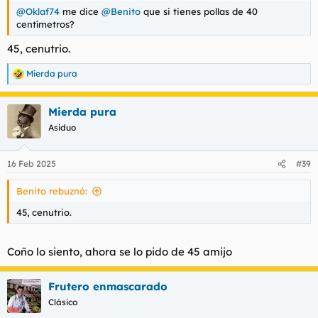
@Oklaf74
me dice
@Benito
que si tienes pollas de 40
centímetros?
45, cenutrio.
Mierda pura
R
e
a
Mierda pura
c
c
Asiduo
i
o
n
16 Feb 2025
#39
e
s
Benito rebuznó:
:
45, cenutrio.
Coño lo siento, ahora se lo pido de 45 amijo
Frutero enmascarado
Clásico