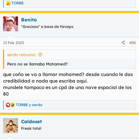
TORBE
R
e
a
Benito
c
c
"Gracioso" a base de fórceps
i
o
n
13 Feb 2025
#30
e
s
serdo rebuznó:
:
Pero no se llamaba Mohamed?
que coño se va a llamar mohamed? desde cuando le das
credibilidad a nada que escriba aqui.
mundele tampoco es un cpd de una nave espacial de los
80
TORBE
y
serdo
R
e
a
Caldoset
c
c
Freak total
i
o