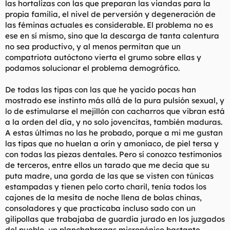
las hortalizas con las que preparan las viandas para la
t
o
e
propia familia, el nivel de perversión y degeneración de
m
las féminas actuales es considerable. El problema no es
a
ese en sí mismo, sino que la descarga de tanta calentura
no sea productivo, y al menos permitan que un
compatriota autóctono vierta el grumo sobre ellas y
podamos solucionar el problema demográfico.
De todas las tipas con las que he yacido pocas han
mostrado ese instinto más allá de la pura pulsión sexual, y
lo de estimularse el mejillón con cacharros que vibran está
a la orden del día, y no solo jovencitas, también maduras.
A estas últimas no las he probado, porque a mi me gustan
las tipas que no huelan a orín y amoníaco, de piel tersa y
con todas las piezas dentales. Pero sí conozco testimonios
de terceros, entre ellos un tarado que me decía que su
puta madre, una gorda de las que se visten con túnicas
estampadas y tienen pelo corto charil, tenía todos los
cajones de la mesita de noche llena de bolas chinas,
consoladores y que practicaba incluso sado con un
gilipollas que trabajaba de guardia jurado en los juzgados
del pueblo, un planchabragas micropénico bastante