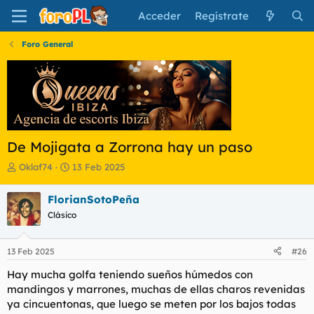
Acceder
Regístrate
Foro General
De Mojigata a Zorrona hay un paso
I
F
Oklaf74
13 Feb 2025
n
e
i
c
FlorianSotoPeña
c
h
Clásico
i
a
a
d
d
e
13 Feb 2025
#26
o
i
r
n
Hay mucha golfa teniendo sueños húmedos con
d
i
mandingos y marrones, muchas de ellas charos revenidas
e
c
ya cincuentonas, que luego se meten por los bajos todas
l
i