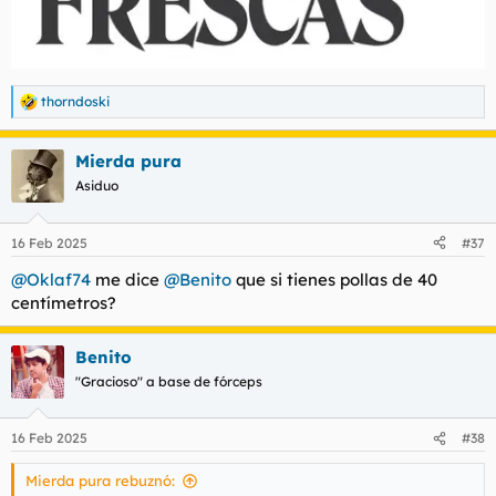
thorndoski
R
e
a
Mierda pura
c
c
Asiduo
i
o
n
16 Feb 2025
#37
e
s
@Oklaf74
me dice
@Benito
que si tienes pollas de 40
:
centímetros?
Benito
"Gracioso" a base de fórceps
16 Feb 2025
#38
Mierda pura rebuznó: