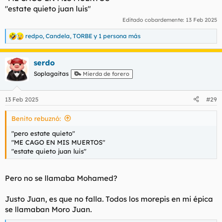
"estate quieto juan luis"
Editado cobardemente:
13 Feb 2025
redpo
,
Candela
,
TORBE
y 1 persona más
R
e
a
serdo
c
c
Soplagaitas
Mierda de forero
i
o
n
13 Feb 2025
#29
e
s
Benito rebuznó:
:
"pero estate quieto"
"ME CAGO EN MIS MUERTOS"
"estate quieto juan luis"
Pero no se llamaba Mohamed?
Justo Juan, es que no falla. Todos los morepis en mi épica
se llamaban Moro Juan.