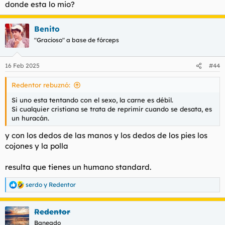
donde esta lo mio?
Benito
"Gracioso" a base de fórceps
16 Feb 2025
#44
Redentor rebuznó:
Si uno esta tentando con el sexo, la carne es débil.
Si cualquier cristiana se trata de reprimir cuando se desata, es
un huracán.
y con los dedos de las manos y los dedos de los pies los
cojones y la polla
resulta que tienes un humano standard.
serdo
y
Redentor
R
e
a
Redentor
c
c
Baneado