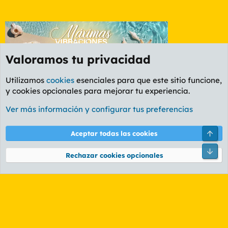
Valoramos tu privacidad
Utilizamos
cookies
esenciales para que este sitio funcione,
y cookies opcionales para mejorar tu experiencia.
Foro General
Ver más información y configurar tus preferencias
Cookies
PL OLDSTYLE AMARILLO
Cambiar fuente
Español (ES)
Arri
Aceptar todas las cookies
Contáctanos
Términos y reglas
Política de privacidad
Ayuda
R
Pie
S
Rechazar cookies opcionales
S
®
Community platform by XenForo
© 2010-2026 XenForo Ltd.