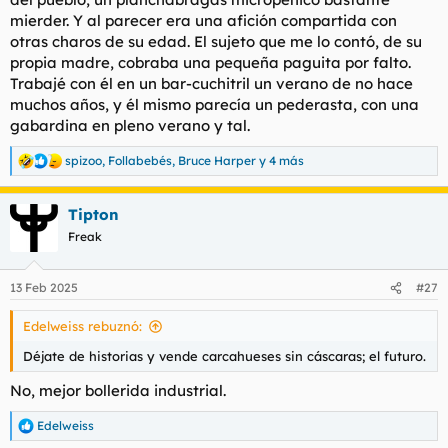
mierder. Y al parecer era una afición compartida con
otras charos de su edad. El sujeto que me lo contó, de su
propia madre, cobraba una pequeña paguita por falto.
Trabajé con él en un bar-cuchitril un verano de no hace
muchos años, y él mismo parecía un pederasta, con una
gabardina en pleno verano y tal.
spizoo
,
Follabebés
,
Bruce Harper
y 4 más
R
e
a
Tipton
c
c
Freak
i
o
n
13 Feb 2025
#27
e
s
Edelweiss rebuznó:
:
Déjate de historias y vende carcahueses sin cáscaras; el futuro.
No, mejor bollerida industrial.
Edelweiss
R
e