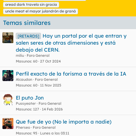
t
oread dark travelo sin gracia
a
uncle meat el mayor julandrón de graná
s
Temas similares
Hay un portal por el que entran y
[RETARDS]
salen seres de otras dimensiones y está
debajo del CERN.
miliu
Foro General
Masunos
60
27 Oct 2024
Perfil exacto de la forisma a través de la IA
Alcaudon
Foro General
Masunos
60
11 Nov 2025
El puto Jon
Pussyeater
Foro General
Masunos
127
14 Feb 2026
Que fue de yo (No le importa a nadie)
Pherseo
Foro General
Masunos
95
Lunes a las 03:11