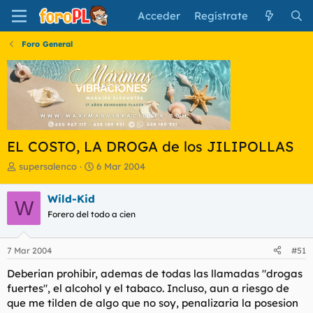
Acceder
Regístrate
Foro General
EL COSTO, LA DROGA de los JILIPOLLAS
I
F
supersalenco
6 Mar 2004
n
e
i
c
Wild-Kid
W
c
h
Forero del todo a cien
i
a
a
d
d
e
7 Mar 2004
#51
o
i
r
n
Deberian prohibir, ademas de todas las llamadas "drogas
d
i
fuertes", el alcohol y el tabaco. Incluso, aun a riesgo de
e
c
que me tilden de algo que no soy, penalizaria la posesion
l
i