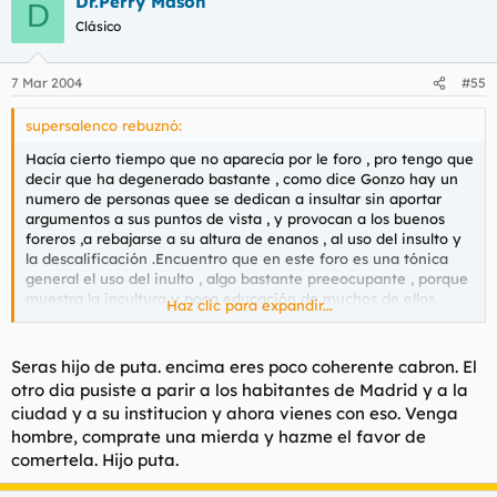
Dr.Perry Mason
D
Clásico
7 Mar 2004
#55
supersalenco rebuznó:
Hacía cierto tiempo que no aparecía por le foro , pro tengo que
decir que ha degenerado bastante , como dice Gonzo hay un
numero de personas quee se dedican a insultar sin aportar
argumentos a sus puntos de vista , y provocan a los buenos
foreros ,a rebajarse a su altura de enanos , al uso del insulto y
la descalificación .Encuentro que en este foro es una tónica
general el uso del inulto , algo bastante preeocupante , porque
muestra la incultura y poca educación de muchos de ellos.
Haz clic para expandir...
No digo que no insultéis , pero almenos aportar algo o dar
algún puto argumento , que una cosa es que apenas haya
Seras hijo de puta. encima eres poco coherente cabron. El
control por parte de los moderadores del foro y otra que os
otro dia pusiste a parir a los habitantes de Madrid y a la
aprovechéis de ello destrozando el foro y creando una
ciudad y a su institucion y ahora vienes con eso. Venga
crispación continua.
hombre, comprate una mierda y hazme el favor de
comertela. Hijo puta.
hola.