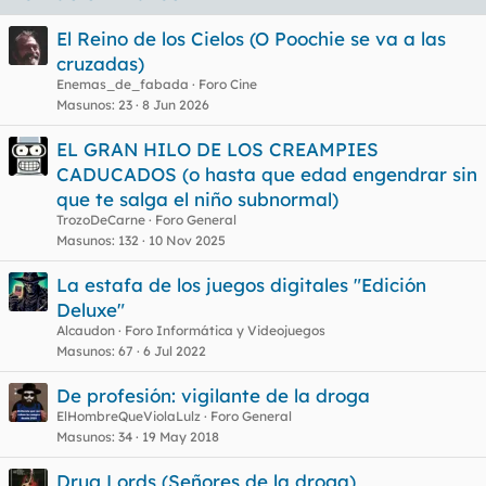
El Reino de los Cielos (O Poochie se va a las
cruzadas)
Enemas_de_fabada
Foro Cine
Masunos
23
8 Jun 2026
EL GRAN HILO DE LOS CREAMPIES
CADUCADOS (o hasta que edad engendrar sin
que te salga el niño subnormal)
TrozoDeCarne
Foro General
Masunos
132
10 Nov 2025
La estafa de los juegos digitales "Edición
Deluxe"
Alcaudon
Foro Informática y Videojuegos
Masunos
67
6 Jul 2022
De profesión: vigilante de la droga
ElHombreQueViolaLulz
Foro General
Masunos
34
19 May 2018
Drug Lords (Señores de la droga)