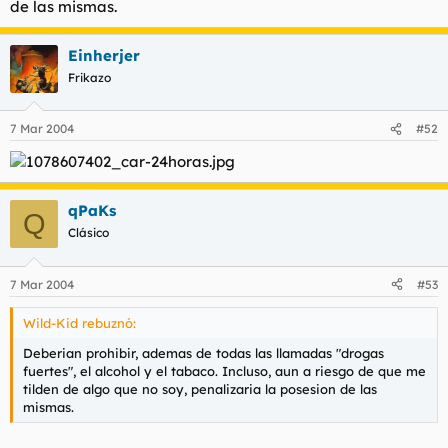
de las mismas.
t
o
e
m
Einherjer
a
Frikazo
7 Mar 2004
#52
qPaKs
Q
Clásico
7 Mar 2004
#53
Wild-Kid rebuznó:
Deberian prohibir, ademas de todas las llamadas "drogas
fuertes", el alcohol y el tabaco. Incluso, aun a riesgo de que me
tilden de algo que no soy, penalizaria la posesion de las
mismas.