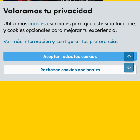
Valoramos tu privacidad
Utilizamos
cookies
esenciales para que este sitio funcione,
y cookies opcionales para mejorar tu experiencia.
Foro General
Ver más información y configurar tus preferencias
Cookies
PL OLDSTYLE AMARILLO
Cambiar fuente
Español (ES)
Arri
Aceptar todas las cookies
Contáctanos
Términos y reglas
Política de privacidad
Ayuda
R
Pie
S
Rechazar cookies opcionales
S
®
Community platform by XenForo
© 2010-2026 XenForo Ltd.