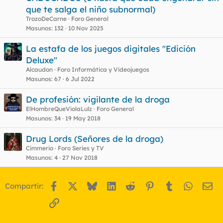
que te salga el niño subnormal)
TrozoDeCarne
Foro General
Masunos
132
10 Nov 2025
La estafa de los juegos digitales "Edición
Deluxe"
Alcaudon
Foro Informática y Videojuegos
Masunos
67
6 Jul 2022
De profesión: vigilante de la droga
ElHombreQueViolaLulz
Foro General
Masunos
34
19 May 2018
Drug Lords (Señores de la droga)
Cimmerio
Foro Series y TV
Masunos
4
27 Nov 2018
Facebook
X
Bluesky
LinkedIn
Reddit
Pinterest
Tumblr
WhatsA
Em
Compartir:
Enlace