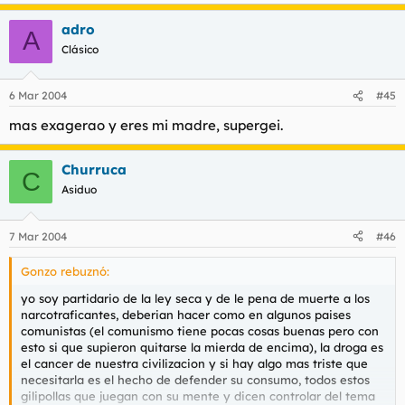
adro
A
Clásico
6 Mar 2004
#45
mas exagerao y eres mi madre, supergei.
Churruca
C
Asiduo
7 Mar 2004
#46
Gonzo rebuznó:
yo soy partidario de la ley seca y de le pena de muerte a los
narcotraficantes, deberian hacer como en algunos paises
comunistas (el comunismo tiene pocas cosas buenas pero con
esto si que supieron quitarse la mierda de encima), la droga es
el cancer de nuestra civilizacion y si hay algo mas triste que
necesitarla es el hecho de defender su consumo, todos estos
gilipollas que juegan con su mente y dicen controlar del tema