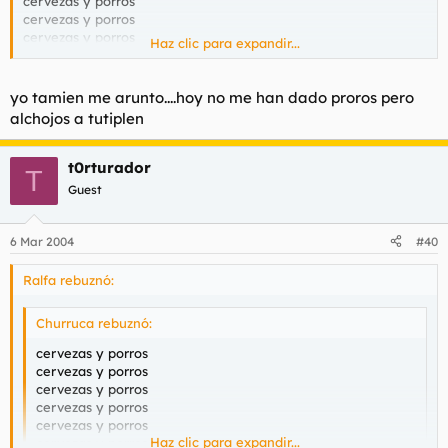
cervezas y porros
cervezas y porros
cervezas y porros
Haz clic para expandir...
cervezas y porros
cervezas y porros
cervezas y porros
yo tamien me arunto....hoy no me han dado proros pero
cervezas y porros
alchojos a tutiplen
cervezas y porros
cervezas y porros
cervezas y porros
t0rturador
T
cervezas y porros
Guest
cervezas y porros
cervezas y porros
cervezas y porros
6 Mar 2004
#40
cervezas y porros
cervezas y porros
Ralfa rebuznó:
Churruca rebuznó:
Cervezas y porros/Soziedad alkoholika
cervezas y porros
cervezas y porros
cervezas y porros
cervezas y porros
cervezas y porros
Haz clic para expandir...
cervezas y porros