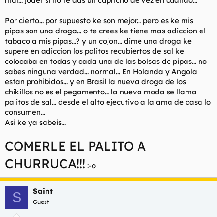
mal... joder si no te das un capricho de vez en cuando...
Por cierto... por supuesto ke son mejor... pero es ke mis
pipas son una droga... o te crees ke tiene mas adiccion el
tabaco a mis pipas...? y un cojon... dime una droga ke
supere en adiccion los palitos recubiertos de sal ke
colocaba en todas y cada una de las bolsas de pipas... no
sabes ninguna verdad... normal... En Holanda y Angola
estan prohibidos... y en Brasil la nueva droga de los
chikillos no es el pegamento... la nueva moda se llama
palitos de sal... desde el alto ejecutivo a la ama de casa lo
consumen...
Asi ke ya sabeis...
COMERLE EL PALITO A
CHURRUCA!!!
:-o
Saint
S
Guest