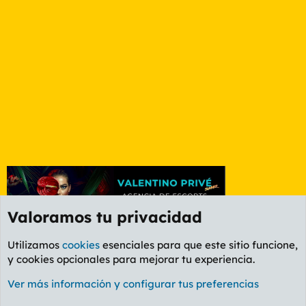
Valoramos tu privacidad
Utilizamos
cookies
esenciales para que este sitio funcione,
y cookies opcionales para mejorar tu experiencia.
Foro General
Ver más información y configurar tus preferencias
Cookies
PL OLDSTYLE AMARILLO
Cambiar fuente
Español (ES)