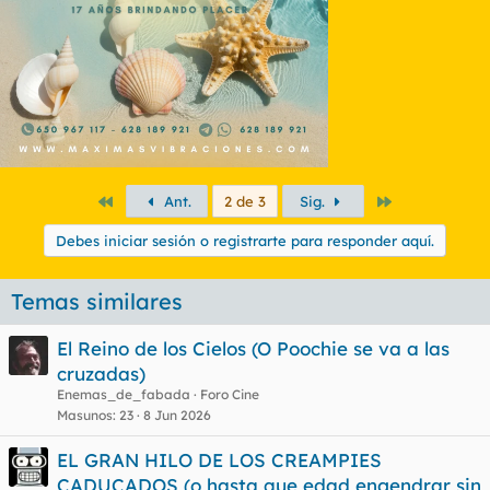
Primero
Último
Ant.
2 de 3
Sig.
Debes iniciar sesión o registrarte para responder aquí.
Temas similares
El Reino de los Cielos (O Poochie se va a las
cruzadas)
Enemas_de_fabada
Foro Cine
Masunos
23
8 Jun 2026
EL GRAN HILO DE LOS CREAMPIES
CADUCADOS (o hasta que edad engendrar sin