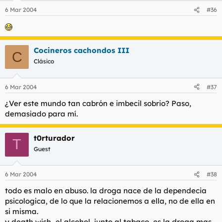
6 Mar 2004
#36
Cocineros cachondos III
C
Clásico
6 Mar 2004
#37
¿Ver este mundo tan cabrón e imbecil sobrio? Paso,
demasiado para mí.
t0rturador
T
Guest
6 Mar 2004
#38
todo es malo en abuso. la droga nace de la dependecia
psicologica, de lo que la relacionemos a ella, no de ella en
si misma.
y death wish...el alcohol, junto al tabaco, es la droga mas