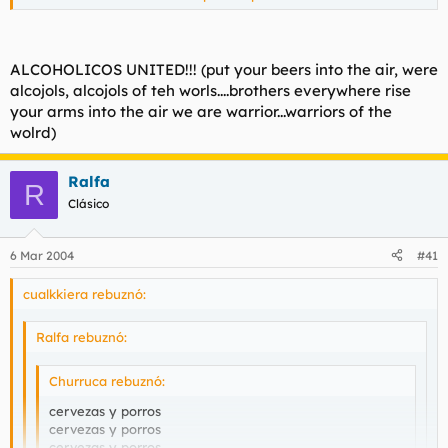
cervezas y porros
cervezas y porros
Haz clic para expandir...
cervezas y porros
cervezas y porros
ALCOHOLICOS UNITED!!! (put your beers into the air, were
cervezas y porros
yo tamien me arunto....hoy no me han dado proros pero
alcojols, alcojols of teh worls....brothers everywhere rise
cervezas y porros
alchojos a tutiplen
your arms into the air we are warrior...warriors of the
cervezas y porros
wolrd)
cervezas y porros
cervezas y porros
cervezas y porros
Ralfa
R
cervezas y porros
Clásico
cervezas y porros
cervezas y porros
cervezas y porros
6 Mar 2004
#41
cervezas y porros
cualkkiera rebuznó:
Cervezas y porros/Soziedad alkoholika
Ralfa rebuznó:
Churruca rebuznó:
cervezas y porros
cervezas y porros
cervezas y porros