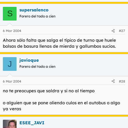
t
o
e
supersalenco
S
m
Forero del todo a cien
a
6 Mar 2004
#27
Ahora sólo falta que salga el típico de turno que huele
bolsas de basura llenas de mierda y gallumbos sucios.
javioque
J
Forero del todo a cien
6 Mar 2004
#28
no te preocupes que saldra y si no al tiempo
o alguien que se pone oliendo culos en el autobus o algo
ya veras
ESEE_JAVI