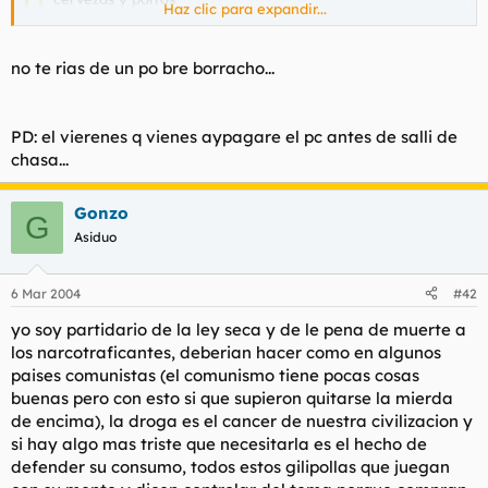
Haz clic para expandir...
cervezas y porros
cervezas y porros
Haz clic para expandir...
cervezas y porros
no te rias de un po bre borracho...
cervezas y porros
cervezas y porros
Haz clic para expandir...
cervezas y porros
ALCOHOLICOS UNITED!!! (put your beers into the air, were
PD: el vierenes q vienes aypagare el pc antes de salli de
cervezas y porros
alcojols, alcojols of teh worls....brothers everywhere rise your
cervezas y porros
yo tamien me arunto....hoy no me han dado proros pero
chasa...
arms into the air we are warrior...warriors of the wolrd)
cervezas y porros
alchojos a tutiplen
cervezas y porros
Gonzo
cervezas y porros
G
cervezas y porros
Asiduo
cervezas y porros
cervezas y porros
cervezas y porros
6 Mar 2004
#42
cervezas y porros
yo soy partidario de la ley seca y de le pena de muerte a
cervezas y porros
los narcotraficantes, deberian hacer como en algunos
cervezas y porros
paises comunistas (el comunismo tiene pocas cosas
buenas pero con esto si que supieron quitarse la mierda
Cervezas y porros/Soziedad alkoholika
de encima), la droga es el cancer de nuestra civilizacion y
si hay algo mas triste que necesitarla es el hecho de
defender su consumo, todos estos gilipollas que juegan