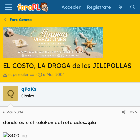
Acceder
Regístrate
Foro General
EL COSTO, LA DROGA de los JILIPOLLAS
I
F
supersalenco
6 Mar 2004
n
e
i
c
qPaKs
Q
c
h
Clásico
i
a
a
d
d
e
6 Mar 2004
#26
o
i
r
n
donde este el kolokon del rotulador... :pla
d
i
e
c
l
i