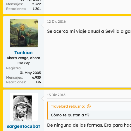
Mensajes
2.322
Reacciones
1.301
12 Dic 2016
Se acerca mi viaje anual a Sevilla a g
Tankian
Ahora vengo, ahora
me voy
Registro
31 May 2005
Mensajes
6.935
Reacciones
136
13 Dic 2016
Travelord rebuznó:
Cómo te gustan a tí?
De ninguna de las formas. Era para ha
sargentocubat