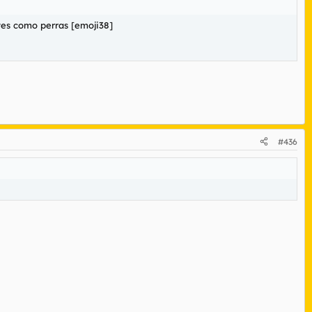
ntes como perras [emoji38]
#436