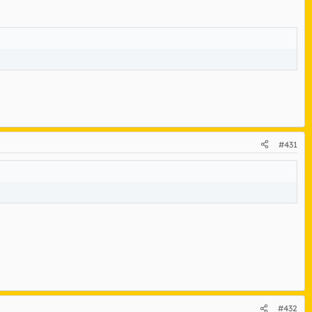
#431
#432