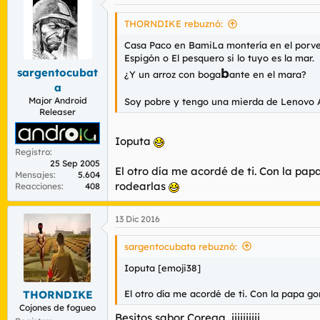
THORNDIKE rebuznó:
Casa Paco en BamiLa montería en el porve
Espigón o El pesquero si lo tuyo es la mar.
b
sargentocubat
¿Y un arroz con boga
ante en el mara?
a
Major Android
Soy pobre y tengo una mierda de Lenovo A
Releaser
Ioputa
Registro
25 Sep 2005
El otro día me acordé de ti. Con la pap
Mensajes
5.604
rodearlas
Reacciones
408
13 Dic 2016
sargentocubata rebuznó:
Ioputa [emoji38]
El otro día me acordé de ti. Con la papa go
THORNDIKE
Cojones de fogueo
Besitos sabor Corega, jijijijiji.