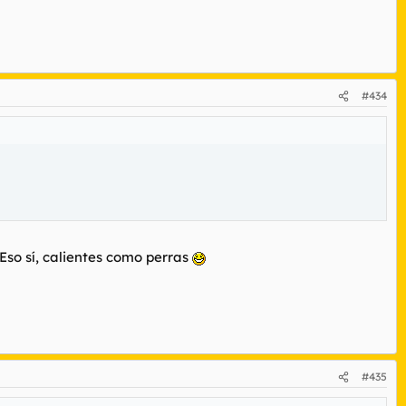
#434
Eso sí, calientes como perras
#435