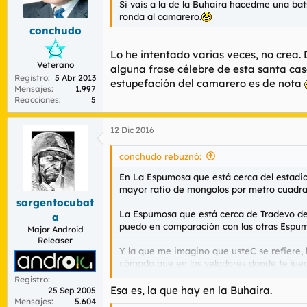
Si vais a la de la Buhaira hacedme una bat
r
n
ronda al camarero.
d
i
conchudo
e
c
l
i
Lo he intentado varias veces, no crea
t
o
Veterano
e
alguna frase célebre de esta santa cas
Registro
5 Abr 2013
m
estupefación del camarero es de nota
Mensajes
1.997
a
Reacciones
5
12 Dic 2016
conchudo rebuznó:
En La Espumosa que está cerca del estadio 
mayor ratio de mongolos por metro cuadra
sargentocubat
La Espumosa que está cerca de Tradevo de lo
a
puedo en comparación con las otras Espum
Major Android
Releaser
Y la que me imagino que usteC se refiere, l
cómodo que en los veladores donde te juegas
Registro
En fin, estaré atento a ver si me ve con mi
Esa es, la que hay en la Buhaira.
25 Sep 2005
Mensajes
5.604