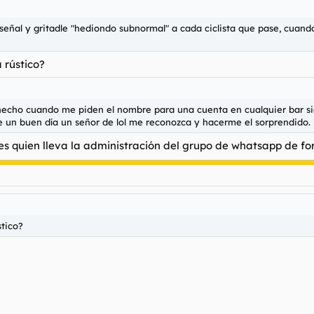
señal y gritadle "hediondo subnormal" a cada ciclista que pase, cuan
a rústico?
e hecho cuando me piden el nombre para una cuenta en cualquier bar 
 un buen día un señor de lol me reconozca y hacerme el sorprendido. E
 es quien lleva la administración del grupo de whatsapp de for
stico?