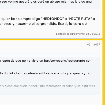
do sea yo, me apearé y os daré un abrazo mientras le pido una
ualquier bar siempre digo "HEDIONDO" o "NICTE PUTA" o
nozca y hacerme el sorprendido. Eso si, la cara de
Editado cobardemente:
12 Dic 2016
#427
la razón de que no he visto un bar/cervecería/restaurante con
a dualidad entre cutrerío sutil venido a más y el quiero y no
io y tieso que suele haber. Han reformado el salón y se está más