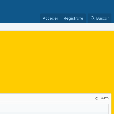
Acceder
Regístrate
Buscar
#426