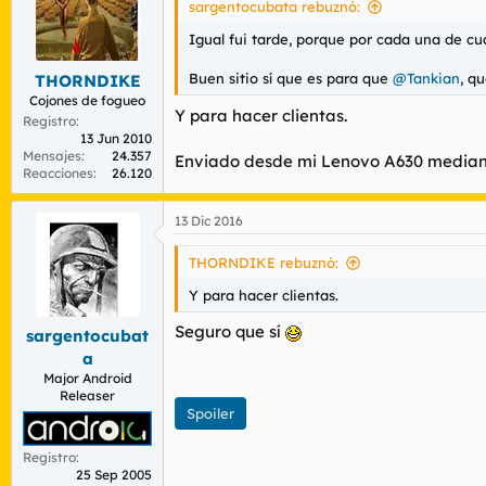
sargentocubata rebuznó:
Igual fui tarde, porque por cada una de cu
Buen sitio sí que es para que
@Tankian
, q
THORNDIKE
Cojones de fogueo
Y para hacer clientas.
Registro
13 Jun 2010
Mensajes
24.357
Enviado desde mi Lenovo A630 median
Reacciones
26.120
13 Dic 2016
THORNDIKE rebuznó:
Y para hacer clientas.
Seguro que sí
sargentocubat
a
Major Android
Releaser
Spoiler
Registro
25 Sep 2005