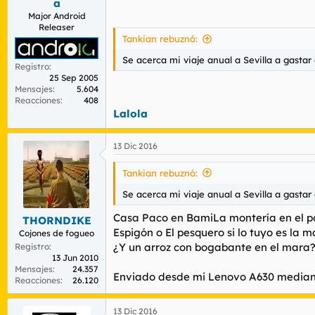
a
Major Android
Releaser
Tankian rebuznó:
Se acerca mi viaje anual a Sevilla a gasta
Registro
25 Sep 2005
Mensajes
5.604
Reacciones
408
Lalola
13 Dic 2016
Tankian rebuznó:
Se acerca mi viaje anual a Sevilla a gasta
Casa Paco en BamiLa montería en el po
THORNDIKE
Espigón o El pesquero si lo tuyo es la ma
Cojones de fogueo
¿Y un arroz con bogabante en el mara
Registro
13 Jun 2010
Mensajes
24.357
Enviado desde mi Lenovo A630 median
Reacciones
26.120
13 Dic 2016