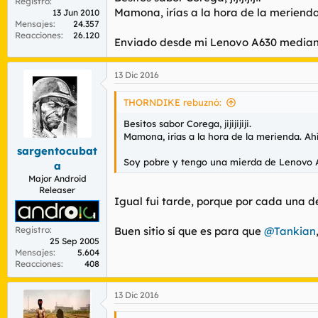
Registro
Mamona, irías a la hora de la merienda
13 Jun 2010
Mensajes
24.357
Reacciones
26.120
Enviado desde mi Lenovo A630 median
13 Dic 2016
THORNDIKE rebuznó:
Besitos sabor Corega, jijijijiji.
Mamona, irías a la hora de la merienda. Ah
sargentocubat
Soy pobre y tengo una mierda de Lenovo A
a
Major Android
Releaser
Igual fui tarde, porque por cada una d
Buen sitio sí que es para que
@Tankian
Registro
25 Sep 2005
Mensajes
5.604
Reacciones
408
13 Dic 2016