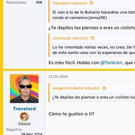
Reacciones
408
Travelord rebuznó:
Si vais a la de la Buhaira hacedme una bat
ronda al camarero.[emoji38]
¿Te depilas las piernas o eres un ciclist
conchudo rebuznó:
Lo he intentado varias veces, no crea. D
de esta santa casa con la esperanza de que
Es más fácil. Habla con
@Tankian
, que
12 Dic 2016
sargentocubata rebuznó:
¿Te depilas las piernas o eres un ciclista rú
Travelord
Cómo te gustan a tí?
Clásico
Registro
29 Mar 2014