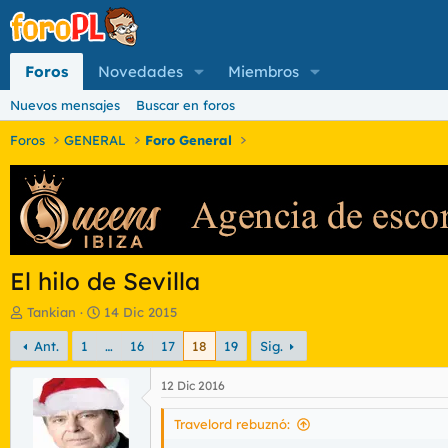
Foros
Novedades
Miembros
Nuevos mensajes
Buscar en foros
Foros
GENERAL
Foro General
El hilo de Sevilla
I
F
Tankian
14 Dic 2015
n
e
Ant.
1
…
16
17
18
19
Sig.
i
c
c
h
i
a
12 Dic 2016
a
d
d
e
Travelord rebuznó:
o
i