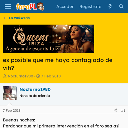
Acceder
Regístrate
La Whiskería
es posible que me haya contagiado de
vih?
I
F
Nocturno1980
7 Feb 2018
n
e
i
c
Nocturno1980
c
h
Novato de mierda
i
a
a
d
d
e
7 Feb 2018
#1
o
i
r
n
Buenas noches:
d
i
Perdonar que mi primera intervención en el foro sea así
e
c