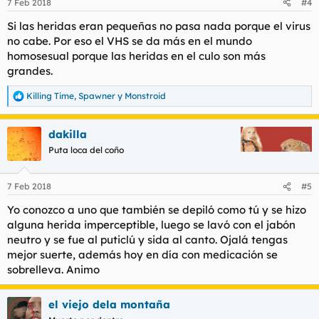
7 Feb 2018
#4
e
s
Si las heridas eran pequeñas no pasa nada porque el virus
:
no cabe. Por eso el VHS se da más en el mundo
homosesual porque las heridas en el culo son más
grandes.
Killing Time
,
Spawner
y
Monstroid
R
e
a
dakilla
c
c
Puta loca del coño
i
o
n
7 Feb 2018
#5
e
s
Yo conozco a uno que también se depiló como tú y se hizo
:
alguna herida imperceptible, luego se lavó con el jabón
neutro y se fue al puticlú y sida al canto. Ojalá tengas
mejor suerte, además hoy en día con medicación se
sobrelleva. Animo
el viejo dela montaña