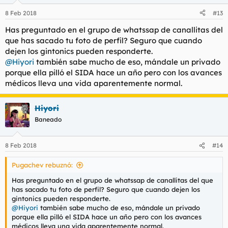
o
n
8 Feb 2018
#13
e
s
Has preguntado en el grupo de whatssap de canallitas del
:
que has sacado tu foto de perfil? Seguro que cuando
dejen los gintonics pueden responderte.
@Hiyori
también sabe mucho de eso, mándale un privado
porque ella pilló el SIDA hace un año pero con los avances
médicos lleva una vida aparentemente normal.
Hiyori
Baneado
8 Feb 2018
#14
Pugachev rebuznó:
Has preguntado en el grupo de whatssap de canallitas del que
has sacado tu foto de perfil? Seguro que cuando dejen los
gintonics pueden responderte.
@Hiyori
también sabe mucho de eso, mándale un privado
porque ella pilló el SIDA hace un año pero con los avances
médicos lleva una vida aparentemente normal.