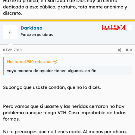
Hazte la prueba; en San Juan de Dios hay un centro
:
dedicado a eso; público, gratuito, totalmente anónimo y
discreto.
Darkiano
Parco en palabras
8 Feb 2018
#10
Nocturno1980 rebuznó:
vaya manera de ayudar tienen algunos...en fin
Supongo que usaste condón, que no lo dices.
Pero vamos que si usaste y las heridas cerraron no hay
problema aunque tenga VIH. Cosa improbable de todas
formas.
Ni te preocupes que no tienes nada. Al menos por ahora.