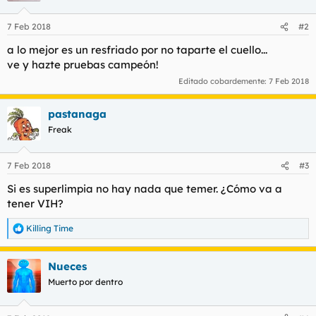
7 Feb 2018
#2
a lo mejor es un resfriado por no taparte el cuello...
ve y hazte pruebas campeón!
Editado cobardemente:
7 Feb 2018
pastanaga
Freak
7 Feb 2018
#3
Si es superlimpia no hay nada que temer. ¿Cómo va a
tener VIH?
Killing Time
R
e
a
Nueces
c
c
Muerto por dentro
i
o
n