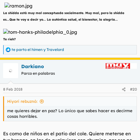
La shidda está muy mal conceptuada socialmente. Muy mal, pero la shidda
es...Que te voy a decir yo... La auténtica salud, el bienestar, la alegría...
Te rieh?
te parto el himen
y
Travelord
R
e
a
Darkiano
c
c
Parco en palabras
i
o
n
8 Feb 2018
#20
e
s
Hiyori rebuznó:
:
me quieres dejar en paz? Lo único que sabes hacer es decirme
cosas horribles.
Es como de niños en el patio del cole. Quiere meterse en