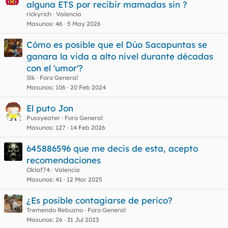
alguna ETS por recibir mamadas sin ?
t
rickyrich
Valencia
a
s
Masunos
46
5 May 2026
Cómo es posible que el Dúo Sacapuntas se
ganara la vida a alto nivel durante décadas
con el 'umor'?
Slk
Foro General
Masunos
106
20 Feb 2024
El puto Jon
Pussyeater
Foro General
Masunos
127
14 Feb 2026
645886596 que me decis de esta, acepto
recomendaciones
Oklaf74
Valencia
Masunos
41
12 Mar 2025
¿Es posible contagiarse de perico?
Tremendo Rebuzno
Foro General
Masunos
26
31 Jul 2023