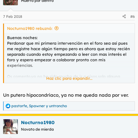
Muerto por dentro
7 Feb 2018
#6
Nocturno1980 rebuznó:
Buenas noches:
Perdonar que mi primera intervención en el foro sea así pues
me registre hace algún tiempo pero es ahora que estoy recién
separado cuando estoy empezando a leer con mas interés el
foro y espero empezar a colaborar pronto con mis
experiencias.
Os comento,yo no he sido mucho de ir a pisos,solo alguna
Haz clic para expandir...
escapada puntual a algún club pero dentro de las limitaciones
que pueda tener un tio casado.
LLevaba unos dias leyendo el foro y me decidir a ir a una de
Un putero hipocondríaco, ya no me queda nada por ver.
las que catalogais como valor seguro,concretamente sofia la
rusa.
pastorfe
,
Spawner
y
untroncho
R
De la chica no tengo nada que decir,es un bombón,sabe hacer
e
su trabajo como nadie y es muy atenta y cariñosa.
a
Bueno, a lo que voy,antes de ir me asee correctamente y me
Nocturno1980
c
depile los huevos con cuchilla,me salieron unas 3 pequeñas
c
Novato de mierda
heridas con sangre en los huevos y en la base del pene.
i
Incluso dude si ir pero pasaron unos minutos y ya no se
o