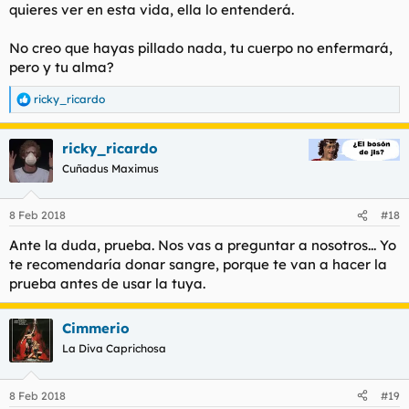
quieres ver en esta vida, ella lo entenderá.
No creo que hayas pillado nada, tu cuerpo no enfermará,
pero y tu alma?
ricky_ricardo
R
e
a
ricky_ricardo
c
c
Cuñadus Maximus
i
o
n
8 Feb 2018
#18
e
s
Ante la duda, prueba. Nos vas a preguntar a nosotros... Yo
:
te recomendaría donar sangre, porque te van a hacer la
prueba antes de usar la tuya.
Cimmerio
La Diva Caprichosa
8 Feb 2018
#19