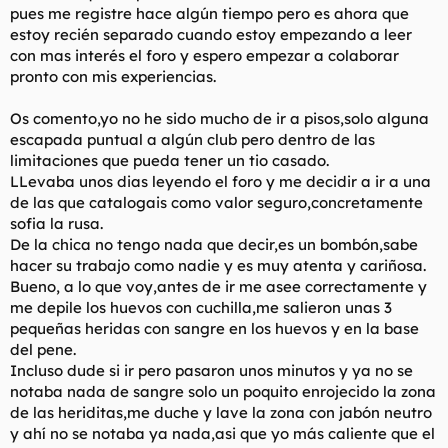
pues me registre hace algún tiempo pero es ahora que
l
i
estoy recién separado cuando estoy empezando a leer
t
o
e
con mas interés el foro y espero empezar a colaborar
m
pronto con mis experiencias.
a
Os comento,yo no he sido mucho de ir a pisos,solo alguna
escapada puntual a algún club pero dentro de las
limitaciones que pueda tener un tio casado.
LLevaba unos dias leyendo el foro y me decidir a ir a una
de las que catalogais como valor seguro,concretamente
sofia la rusa.
De la chica no tengo nada que decir,es un bombón,sabe
hacer su trabajo como nadie y es muy atenta y cariñosa.
Bueno, a lo que voy,antes de ir me asee correctamente y
me depile los huevos con cuchilla,me salieron unas 3
pequeñas heridas con sangre en los huevos y en la base
del pene.
Incluso dude si ir pero pasaron unos minutos y ya no se
notaba nada de sangre solo un poquito enrojecido la zona
de las heriditas,me duche y lave la zona con jabón neutro
y ahí no se notaba ya nada,asi que yo más caliente que el