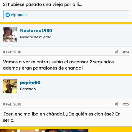
Si hubiese pasado una vieja por allí...
Alpapaso
R
e
a
Nocturno1980
c
c
Novato de mierda
i
o
n
8 Feb 2018
#24
e
s
Vamos a ver mientras subia el ascensor 2 segundos
:
ademas eran pantalones de chandal
pepito50
Baneado
8 Feb 2018
#25
Joer, encima iba en chándal. ¿De quién es clon ése? En
serio.