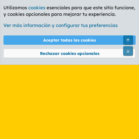
Utilizamos
cookies
esenciales para que este sitio funcione,
y cookies opcionales para mejorar tu experiencia.
La Whiskería
Ver más información y configurar tus preferencias
Cookies
PL OLDSTYLE AMARILLO
Cambiar fuente
Español (ES)
Arri
Aceptar todas las cookies
Contáctanos
Términos y reglas
Política de privacidad
Ayuda
R
Pie
S
Rechazar cookies opcionales
S
®
Community platform by XenForo
© 2010-2026 XenForo Ltd.