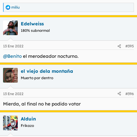
miliu
R
e
a
Edelweiss
c
c
180% subnormal
i
o
n
13 Ene 2022
#395
e
s
@Benito
el merodeador nocturno.
:
el viejo dela montaña
Muerto por dentro
13 Ene 2022
#396
Mierda, al final no he podido votar
Alduin
Frikazo