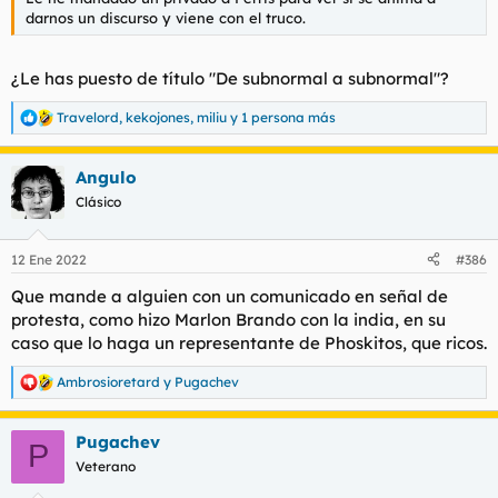
darnos un discurso y viene con el truco.
Ver el archivos adjunto 101630
Ver el archivos adjunto 101631
¿Le has puesto de título "De subnormal a subnormal"?
Ver el archivos adjunto 101632
Travelord
,
kekojones
,
miliu
y 1 persona más
R
e
a
Angulo
c
Loor y gloria, y una mierda asín de grande, para el Gran
c
Premiado y gracias a todos por participar.
Clásico
i
o
n
12 Ene 2022
#386
e
s
Que mande a alguien con un comunicado en señal de
:
protesta, como hizo Marlon Brando con la india, en su
caso que lo haga un representante de Phoskitos, que ricos.
Ambrosioretard
y
Pugachev
R
e
a
Pugachev
c
P
c
Veterano
i
o