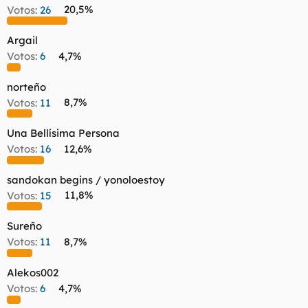
Votos:
26
20,5%
l
i
t
o
e
Argail
m
Votos:
6
4,7%
a
norteño
Votos:
11
8,7%
Una Bellísima Persona
Votos:
16
12,6%
sandokan begins / yonoloestoy
Votos:
15
11,8%
Sureño
Votos:
11
8,7%
Alekos002
Votos:
6
4,7%