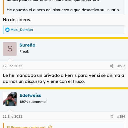
Me apuesto el dinero del almuerzo a que desactiva su usuario.
No des ideas.
Max_Demian
R
e
a
Sureño
c
S
c
Freak
i
o
n
12 Ene 2022
#383
e
s
Le he mandado un privado a Ferris para ver si se anima a
:
darnos un discurso y viene con el truco.
Edelweiss
180% subnormal
12 Ene 2022
#384
El Pregonero rebuznó: