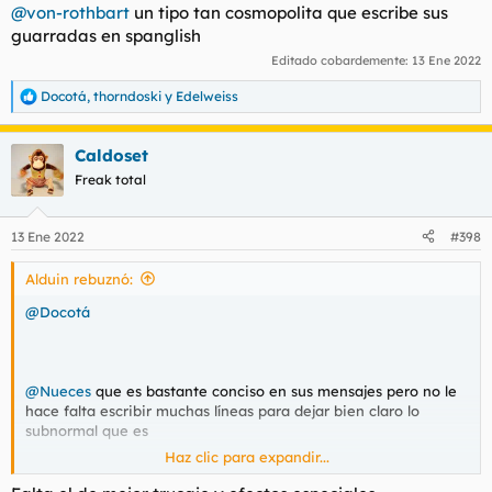
@von-rothbart
un tipo tan cosmopolita que escribe sus
guarradas en spanglish
Editado cobardemente:
13 Ene 2022
Docotá
,
thorndoski
y
Edelweiss
R
e
a
Caldoset
c
c
Freak total
i
o
n
13 Ene 2022
#398
e
s
Alduin rebuznó:
:
@Docotá
@Nueces
que es bastante conciso en sus mensajes pero no le
hace falta escribir muchas líneas para dejar bien claro lo
subnormal que es
Haz clic para expandir...