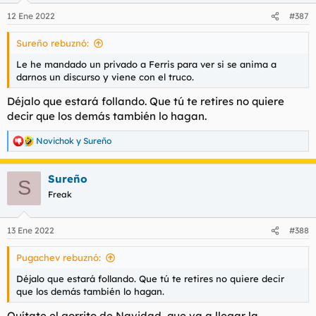
n
12 Ene 2022
#387
e
s
Sureño rebuznó:
:
Le he mandado un privado a Ferris para ver si se anima a
darnos un discurso y viene con el truco.
Déjalo que estará follando. Que tú te retires no quiere
decir que los demás también lo hagan.
Novichok
y
Sureño
R
e
a
Sureño
c
S
c
Freak
i
o
n
13 Ene 2022
#388
e
s
Pugachev rebuznó:
:
Déjalo que estará follando. Que tú te retires no quiere decir
que los demás también lo hagan.
Quítate el gorrito de Navidad, que va a llegar la