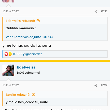
13 Ene 2022
#391
Edelweiss rebuznó:
Ouhhhh mÁmmah !!
Ver el archivos adjunto 101643
y me lo has jodido tu, iouta
TORBE
y
ignaciofdez
R
e
a
Edelweiss
c
c
180% subnormal
i
o
n
13 Ene 2022
#392
e
s
Benito rebuznó:
:
y me lo has jodido tu, iouta