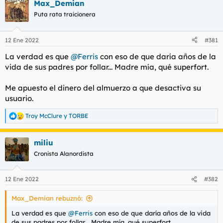
Max_Demian
c
c
Puta rata traicionera
i
o
n
12 Ene 2022
#381
e
s
La verdad es que
@Ferris
con eso de que daría años de la
:
vida de sus padres por follar... Madre mía, qué superfort.
Me apuesto el dinero del almuerzo a que desactiva su
usuario.
Troy McClure
y
TORBE
R
e
a
miliu
c
c
Cronista Alanordista
i
o
n
12 Ene 2022
#382
e
s
Max_Demian rebuznó:
:
La verdad es que
@Ferris
con eso de que daría años de la vida
de sus padres por follar... Madre mía, qué superfort.