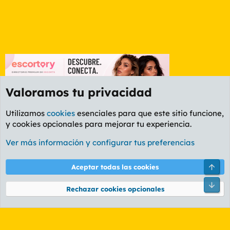
Valoramos tu privacidad
Utilizamos
cookies
esenciales para que este sitio funcione,
y cookies opcionales para mejorar tu experiencia.
Foro General
Ver más información y configurar tus preferencias
Cookies
PL OLDSTYLE AMARILLO
Cambiar fuente
Español (ES)
Arri
Aceptar todas las cookies
Contáctanos
Términos y reglas
Política de privacidad
Ayuda
R
Pie
S
Rechazar cookies opcionales
S
®
Community platform by XenForo
© 2010-2026 XenForo Ltd.