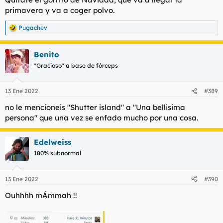
primavera y va a coger polvo.
Pugachev
R
e
a
Benito
c
c
"Gracioso" a base de fórceps
i
o
n
13 Ene 2022
#389
e
s
no le mencioneis "Shutter island" a "Una bellisima
:
persona" que una vez se enfado mucho por una cosa.
Edelweiss
180% subnormal
13 Ene 2022
#390
Ouhhhh mÁmmah !!