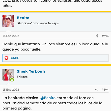
LOL. Estas cosas son como los eclipses, uno cada pocos
años.
Benito
"Gracioso" a base de fórceps
13 Ene 2022
#393
Habia que intentarlo. Un loco siempre es un loco aunque le
quede ya poco fuelle.
TORBE
R
e
a
Sheik Yerbouti
c
c
Frikazo
i
o
n
13 Ene 2022
#394
e
s
La benitada clásica,
@Benito
entrando al foro con
:
nocturnidad rematando de cabeza todos los hilos de la
primera página.