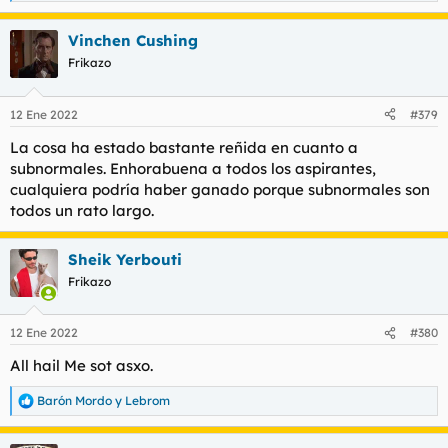
e
a
Vinchen Cushing
c
c
Frikazo
i
o
n
12 Ene 2022
#379
e
s
La cosa ha estado bastante reñida en cuanto a
:
subnormales. Enhorabuena a todos los aspirantes,
cualquiera podría haber ganado porque subnormales son
todos un rato largo.
Sheik Yerbouti
Frikazo
12 Ene 2022
#380
All hail Me sot asxo.
Barón Mordo
y
Lebrom
R
e
a