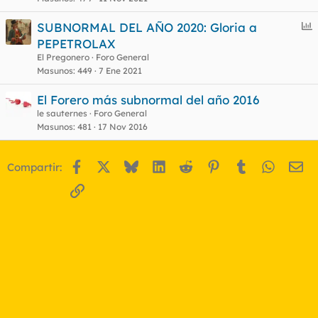
E
SUBNORMAL DEL AÑO 2020: Gloria a
n
PEPETROLAX
o
c
El Pregonero
Foro General
u
Masunos
449
7 Ene 2021
e
El Forero más subnormal del año 2016
s
le sauternes
Foro General
t
Masunos
481
17 Nov 2016
Facebook
X
Bluesky
LinkedIn
Reddit
Pinterest
Tumblr
WhatsA
Em
Compartir:
Enlace