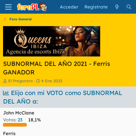
Acceder
Regístrate
Foro General
SUBNORMAL DEL AÑO 2021 - Ferris
GANADOR
I
F
El Pregonero
4 Ene 2022
n
e
i
Elijo con mi VOTO como SUBNORMAL
c
c
h
DEL AÑO a:
i
a
a
d
John McClane
d
e
o
i
Votos:
23
18,1%
r
n
d
i
Ferris
e
c