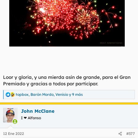
Loor y gloria, y una mierda asín de grande, para el Gran
Premiado y gracias a todos por participar.
topbox
,
Barón Mordo
,
Venisio
y 9 más
R
e
a
John McClane
c
c
I ❤ Alfonso
i
o
n
12 Ene 2022
#377
e