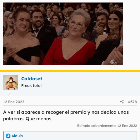
s
:
Caldoset
Freak total
12 Ene 2022
#378
A ver si aparece a recoger el premio y nos dedica unas
palabras. Que menos.
Editado cobardemente:
12 Ene 2022
Alduin
R