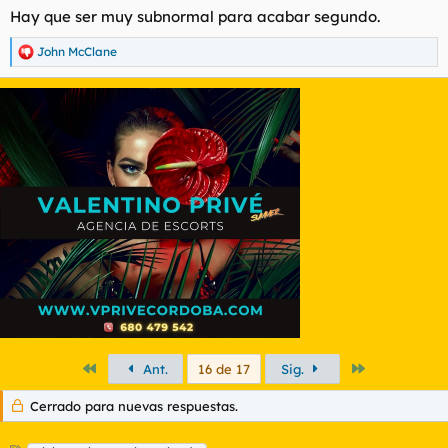
s
Hay que ser muy subnormal para acabar segundo.
:
John McClane
R
e
a
c
c
i
o
n
e
s
:
Primero
Último
Ant.
16 de 17
Sig.
Cerrado para nuevas respuestas.