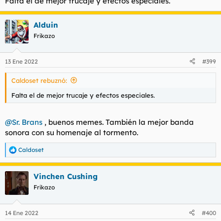
Falta el de mejor trucaje y efectos especiales.
@von-rothbart
un tipo tan cosmopolita que escribe sus
guarradas en spanglish
Alduin
Frikazo
13 Ene 2022
#399
Caldoset rebuznó:
Falta el de mejor trucaje y efectos especiales.
@Sr. Brans
, buenos memes. También la mejor banda
sonora con su homenaje al tormento.
Caldoset
R
e
a
Vinchen Cushing
c
c
Frikazo
i
o
n
14 Ene 2022
#400
e