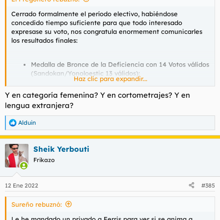
Cerrado formalmente el período electivo, habiéndose
concedido tiempo suficiente para que todo interesado
expresase su voto, nos congratula enormement comunicarles
los resultados finales:
Medalla de Bronce de la Deficiencia con 14 Votos válidos
(Sandokan/Yonoloestic 13 válidos):
Haz clic para expandir...
@Una Bellísima Persona
Y en categoría femenina? Y en cortometrajes? Y en
lengua extranjera?
Subcampeón honorífico y amplísimo reconocimiento a
su minusvalía (21 votos válidos):
Alduin
R
e
@John McClane
a
Sheik Yerbouti
c
c
Frikazo
Campeón de campeones (23 votos válidos) y honores
i
SUBNORMAL DEL
o
absolutos como
n
12 Ene 2022
#385
AÑO 2021
e
:
s
Sureño rebuznó:
:
@Ferris
Le he mandado un privado a Ferris para ver si se anima a