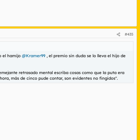
#435
o el hamijo
@Kramer99
, el premio sin duda se lo lleva el hijo de
e semejante retrasado mental escriba cosas como que la puta era
 hora, más de cinco pude contar, son evidentes no fingidos".