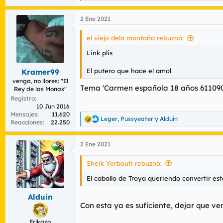
e
a
2 Ene 2021
c
c
i
el viejo dela montaña rebuznó:
o
n
Link plis
e
s
El putero que hace el amol
Kramer99
:
venga, no llores: "El
Tema 'Carmen española 18 años 61109
Rey de las Monas"
Registro
10 Jun 2016
Mensajes
11.620
Leger
,
Pussyeater
y
Alduin
R
Reacciones
22.250
e
a
2 Ene 2021
c
c
i
Sheik Yerbouti rebuznó:
o
n
El caballo de Troya queriendo convertir es
e
s
Alduin
:
Con esta ya es suficiente, dejar que v
Frikazo