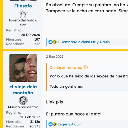
En absoluto. Cumple su palabra, no ha vu
Filosofo
Tampoco se le echa en cara nada. Simple
Forero del todo a
cien
Registro
26 Dic 2020
Mensajes
187
ElHombreQueViolaLulz
y
Alduin
R
Reacciones
237
e
a
2 Ene 2021
c
c
i
Caldoset rebuznó:
o
n
Por lo que he leído de las sexpes de nuestro 
e
s
Todo un gentleman.
el viejo dela
:
montaña
Link plis
Muerto por dentro
Registro
El putero que hace el amol
20 Feb 2017
Mensajes
31.136
Leger
y
Alduin
R
Reacciones
26.571