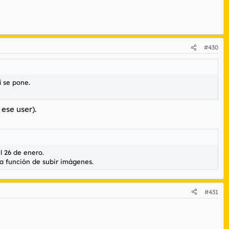
#430
í se pone.
ese user).
l 26 de enero.
a función de subir imágenes.
#431