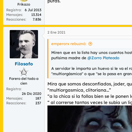
putas.
Frikazo
Registro
6 Jul 2013
Mensajes
13.314
Reacciones
7.836
2 Ene 2021
emperorx rebuznó:
Miren que en la lista hay unos cuantos hos
putísima madre de
@Zorro Plateado
Filosofo
A servidor le importa un huevo si le va el 
"multiorgásmica" o que "se lo pasa en grand
Forero del todo a
cien
Mira que somos desconfiados, joder, que
Registro
“multiorgasmica, clitoriana...”
26 Dic 2020
“a la chica si la follas bien se le ponen l
Mensajes
187
“ al correrse tantas veces le subía un l
Reacciones
237