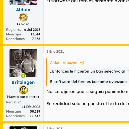
El software del foro es bastante avanz
Alduin
Frikazo
Registro
6 Jul 2013
Mensajes
13.314
Reacciones
7.836
2 Ene 2021
Alduin rebuznó:
¿Entonces le hicieron un ban selectivo al T
El software del foro es bastante avanzado.
Britzingen
No. Le dijeron que si seguía poniendo 
Muerto por dentro+
Registro
En realidad solo he puesto el texto del
11 Dic 2008
Mensajes
58.119
Reacciones
22.747
2 Ene 2021