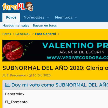
Foros
Novedades
Miembros
Nuevos mensajes
Buscar en foros
Foros
GENERAL
Foro General
SUBNORMAL DEL AÑO 2020: Gloria 
I
F
El Pregonero
10 Dic 2020
n
e
i
Doy mi voto como SUBNORMAL DEL AÑO a
c
c
h
i
a
Pepetrolax
a
d
d
e
El_Tormento
o
i