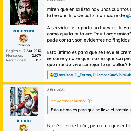
Miren que en la lista hay unos cuantos
lo lleva el hijo de putísima madre de
@Z
A servidor le importa un huevo si le va
emperorx
como que la puta era "multiorgásmica" 
pude contar, son evidentes no fingidos"
Clásico
Registro
7 Abr 2013
Esto último es para que se lleve el pre
Mensajes
2.679
se corre y no se que mas es que son pe
Reacciones
5.117
qué mundo vive semejante gilipollas? 
scallone
,
El_Ferras
,
ElHombreQueViolaLul
R
e
a
2 Ene 2021
c
c
i
emperorx rebuznó:
o
n
Esto último es para que se lleve el premio
e
s
Alduin
:
No sé si es de León, pero creo que entr