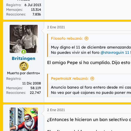
Registro
6 Jul 2013
Mensajes
13.314
Reacciones
7.836
2 Ene 2021
Filosofo rebuznó:
Muy digno el 11 de diciembre amenazando co
No puedes vivir sin el foro
@stavroguin 11
!
Britzingen
El amigo Pepe sí ha cumplido. Dijo esto
Muerto por dentro+
PepetrolaX rebuznó:
Registro
11 Dic 2008
Anuncio baneo al foro entero desde mi cas
Mensajes
58.119
No veo por qué cojones no puedo poner mem
Reacciones
22.747
2 Ene 2021
¿Entonces le hicieron un ban selectivo a