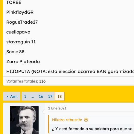
TORBE
r
n
d
i
PinkfloydGR
e
c
l
i
RogueTrade27
t
o
e
cuellopavo
m
a
stavroguin 11
Sonic 88
Zorro Plateado
HIJOPUTA (NOTA: esta elección acarrea BAN garantizado
Votantes totales
116
Ant.
1
…
16
17
18
2 Ene 2021
Nikoro rebuznó:
¿ Y está faltando a su palabra para que se