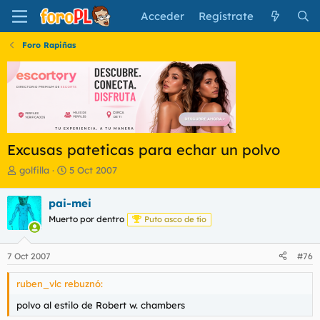
Acceder
Regístrate
Foro Rapiñas
Excusas pateticas para echar un polvo
I
F
golfilla
5 Oct 2007
n
e
i
c
pai-mei
c
h
Muerto por dentro
Puto asco de tío
i
a
a
d
d
e
7 Oct 2007
#76
o
i
r
n
ruben_vlc rebuznó:
d
i
e
c
polvo al estilo de Robert w. chambers
l
i