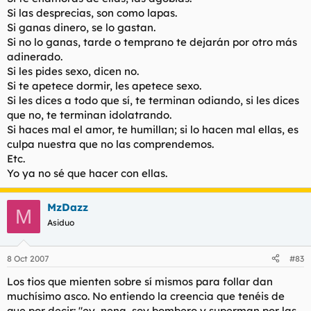
Si las desprecias, son como lapas.
Si ganas dinero, se lo gastan.
Si no lo ganas, tarde o temprano te dejarán por otro más
adinerado.
Si les pides sexo, dicen no.
Si te apetece dormir, les apetece sexo.
Si les dices a todo que sí, te terminan odiando, si les dices
que no, te terminan idolatrando.
Si haces mal el amor, te humillan; si lo hacen mal ellas, es
culpa nuestra que no las comprendemos.
Etc.
Yo ya no sé que hacer con ellas.
MzDazz
M
Asiduo
8 Oct 2007
#83
Los tios que mienten sobre sí mismos para follar dan
muchísimo asco. No entiendo la creencia que tenéis de
que por decir: "ey, nena, soy bombero y superman por las