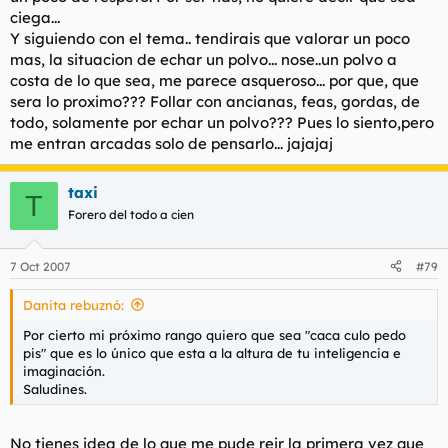
históricamente no ha accedido a tal cosa a no ser que hayan
ciega...
sido cameladas, infinitamente adoradas, cortejadas, es de
Y siguiendo con el tema.. tendirais que valorar un poco
tener un rostro más duro que el hormigón. Cómo se puede
mas, la situacion de echar un polvo... nose..un polvo a
perder tanto los papeles, como se puede negar tantísimo la
costa de lo que sea, me parece asqueroso... por que, que
realidad, cómo se puede hacer este odioso revisionismo. Asco
me dais.
sera lo proximo??? Follar con ancianas, feas, gordas, de
todo, solamente por echar un polvo??? Pues lo siento,pero
me entran arcadas solo de pensarlo... jajajaj
taxi
T
Forero del todo a cien
7 Oct 2007
#79
Danita rebuznó:
Por cierto mi próximo rango quiero que sea "caca culo pedo
pis" que es lo único que esta a la altura de tu inteligencia e
imaginación.
Saludines.
No tienes idea de lo que me pude reir la primera vez que