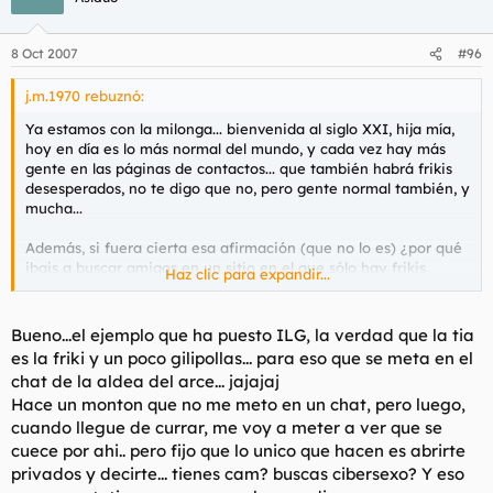
8 Oct 2007
#96
j.m.1970 rebuznó:
Ya estamos con la milonga... bienvenida al siglo XXI, hija mía,
hoy en día es lo más normal del mundo, y cada vez hay más
gente en las páginas de contactos... que también habrá frikis
desesperados, no te digo que no, pero gente normal también, y
mucha...
Además, si fuera cierta esa afirmación (que no lo es) ¿por qué
ibais a buscar amigos en un sitio en el que sólo hay frikis
Haz clic para expandir...
desesperados?
Por supuesto, si una tía después de conocerte dice que sólo
Bueno...el ejemplo que ha puesto ILG, la verdad que la tia
quiere amistad, es claramente una excusa para no enrollarse
es la friki y un poco gilipollas... para eso que se meta en el
contigo, pero, como bien dice ILG, cuando te lo dice antes de
chat de la aldea del arce... jajajaj
haber podido siquiera formarse una opinión de ti, es que
Hace un monton que no me meto en un chat, pero luego,
realmente va buscando sólo amistad, en una página que, por
cuando llegue de currar, me voy a meter a ver que se
definición, la mires por donde la mires, es para ligar. Y eso es
de ser tonta de solemnidad, en mi humilde opinión.
cuece por ahi.. pero fijo que lo unico que hacen es abrirte
privados y decirte... tienes cam? buscas cibersexo? Y eso