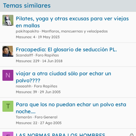
Temas similares
Pilates, yoga y otras excusas para ver viejas
en mallas
pakitopakito
Manfloros, mancuernas y velocípedos
Masunos
4
19 May 2023
Fracapedia: El glosario de seducción PL.
Scandalff
Foro Rapiñas
Masunos
229
14 Jun 2018
viajar a otra ciudad sólo por echar un
N
polvo????
nooaahh
Foro Rapiñas
Masunos
39
29 Jun 2005
Para que los no puedan echar un polvo esta
T
noche....
Tamarán
Foro General
Masunos
22
27 Ago 2005
LAS NORMAS PARA LOS HOMBRES.