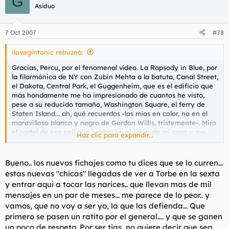
G
Asiduo
7 Oct 2007
#78
ilovegintonic rebuznó:
Gracias, Percu, por el fenomenal vídeo. La Rapsody in Blue, por
la filarmónica de NY con Zubin Mehta a la batuta, Canal Street,
el Dakota, Central Park, el Guggenheim, que es el edificio que
más hondamente me ha impresionado de cuantos he visto,
pese a su reducido tamaño, Washington Square, el ferry de
Staten Island... ah, qué recuerdos -los míos en color, no en el
maravilloso blanco y negro de Gordon Willis, tristemente-. Miro
el cartel de esa peli que cuelga en el salón de mi casa y me
Haz clic para expandir...
sirvo un oporto -ruby, claro está-.
Y ahora, el tema del hilo.
Bueno.. los nuevos fichajes como tu dices que se lo curren...
estas nuevas "chicas" llegadas de ver a Torbe en la sexta
Mira, golfilla. Entre tú y los nuevos fichajes femeninos estáis
y entrar aqui a tocar las narices.. que llevan mas de mil
despertando en mí un lado misógino más parecido al del
mensajes en un par de meses... me parece de lo peor.. y
estrangulador de Boston que a cualquier otra cosa. Insinuar,
vamos, que no voy a ser yo, la que las defienda... Que
siquiera pensar que el tema de que alguien pretenda venderos
una burra cualquiera para poder follaros y que eso sea culpa
primero se pasen un ratito por el general.... y que se ganen
del que lo hace y no del conjunto de las mujeres que
un poco de respeto. Por ser tias, no quiere decir que sea