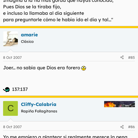
Imagina a la tia mas gorda que hayas conocido,
Pues Dios se la tiraba fijo,
e incluso la llamaba al dia siguiente
para preguntarle cómo le había ido el dia y tal..."
amarie
Clásico
8 Oct 2007
#85
Joer... no sabía que Dios era forero
137:137
Cliffy-Calabria
C
Rapiña Follagitanas
8 Oct 2007
#86
Yo me empiezo a plantear si realmente merece la pena