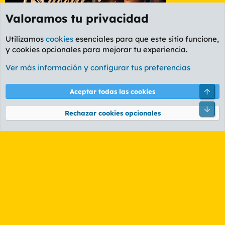
Valoramos tu privacidad
Utilizamos
cookies
esenciales para que este sitio funcione,
y cookies opcionales para mejorar tu experiencia.
Foro Rapiñas
Ver más información y configurar tus preferencias
Cookies
PL OLDSTYLE AMARILLO
Cambiar fuente
Español (ES)
Arri
Aceptar todas las cookies
Contáctanos
Términos y reglas
Política de privacidad
Ayuda
R
Pie
S
Rechazar cookies opcionales
S
®
Community platform by XenForo
© 2010-2026 XenForo Ltd.