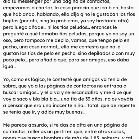
dio su messenger por una página de contactos,
empezamos a charlar, la cosa parecía que iba bien, hasta
que hablando, hablando, ella dijo q no le gustaban los tíos
bajitos (por ahí, ningún problema, yo soy bastante alto)...
pero luego añade... ni los tíos peludos... entonces le
pregunté a qué llamaba tíos peludos, porque yo no soy un
oso, pero tampoco me depilo, vamos, que tengo pelo en
pecho, una cosa normal... ella me contestó que no le
gustan los tíos de pelo en pecho, sino depilados o con muy
poco pelo... pero añadió que, para ser amigos, eso daba
igual.
Yo, como es lógico, le contesté que amigos ya tenía de
sobra, que yo a las páginas de contactos no entraba a
buscar amigos... y ella va y se escandaliza y me dice que
voy a saco y bla bla bla... una tía de 33 años, no os vayáis
a pensar que era una inocente niña... total, que de repente
se tenía que ir, y adiós muy buenas...
Me parece absurdo, si te das de alta en una página de
contactos, rellenas un perfil en que, entre otras cosas,
pones que buscas hombres de más de 1,85, solteros, y tal