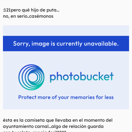
t
o
e
:121pero qué hijo de puta...
m
no, en serio..casémonos
a
ésta es la camiseta que llevaba en el momento del
ayuntamiento carnal...algo de relación guarda