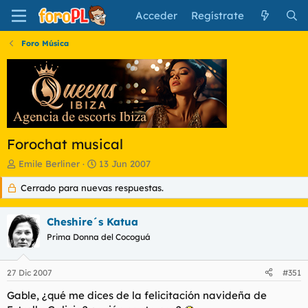
Acceder
Regístrate
Foro Música
Forochat musical
I
F
Emile Berliner
13 Jun 2007
n
e
Cerrado para nuevas respuestas.
i
c
c
h
i
a
Cheshire´s Katua
a
d
d
Prima Donna del Cocoguá
e
o
i
r
n
27 Dic 2007
#351
d
i
e
c
Gable, ¿qué me dices de la felicitación navideña de
l
i