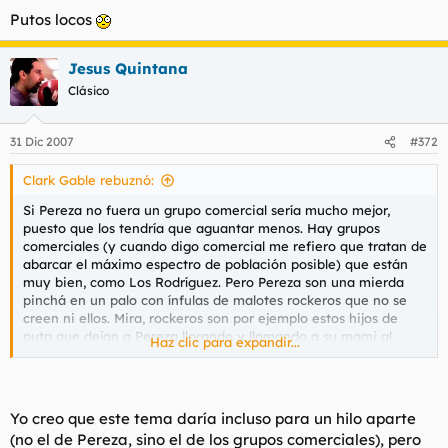
Putos locos
* That Was Then, This Is Now
Jesus Quintana
3. Do not capitalize:
Clásico
a. Articles: a, an, the (unless part of an artist's name)
31 Dic 2007
#372
* The Man Who Sold the World
Clark Gable rebuznó:
Si Pereza no fuera un grupo comercial sería mucho mejor,
* In a Safe Place
puesto que los tendría que aguantar menos. Hay grupos
comerciales (y cuando digo comercial me refiero que tratan de
* The Best of The Temptations
abarcar el máximo espectro de población posible) que están
muy bien, como Los Rodríguez. Pero Pereza son una mierda
b. Coordinate conjunctions: and, but, or
pinchá en un palo con ínfulas de malotes rockeros que no se
creen ni ellos. Mira, rockeros son por ejemplo estos hijos de
* Rattle and Hum
puta que dejan a Pereza llorando y llamando a su mami al
Haz clic para expandir...
primer riff:
* It's Now or Never
* Nothin' but a Good Time
Para ver este contenido, necesitaremos su consentimiento
Yo creo que este tema daría incluso para un hilo aparte
para configurar cookies de terceros.
c. Short (three letters or less) prepositions: as, at, by, for, in, of,
(no el de Pereza, sino el de los grupos comerciales), pero
Para obtener información más detallada, consulte nuestra
on, to