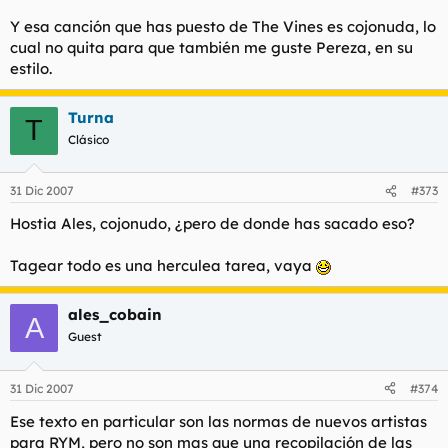
* Song I Love to Sing
Y esa canción que has puesto de The Vines es cojonuda, lo
cual no quita para que también me guste Pereza, en su
estilo.
4. If a title is broken up by major punctuation (colon, question
mark, exclamation mark, em-dash, parentheses, or quotes),
treat each distinct piece of the title as a whole, and always
Turna
T
capitalize the first and last words of each division.
Clásico
* Otis! The Definitive Otis Redding
31 Dic 2007
#373
* In Time: The Best of R.E.M.
Hostia Ales, cojonudo, ¿pero de donde has sacado eso?
* I'm Just a Singer (In a Rock 'n' Roll Band)
Tagear todo es una herculea tarea, vaya
5. In compounds formed by hyphens, capitalize each part
ales_cobain
A
except where the part would not be capitalized if it were a
Guest
separate word.
31 Dic 2007
#374
* The Go-Gos
Ese texto en particular son las normas de nuevos artistas
* At the Drive-In
para RYM, pero no son mas que una recopilación de las