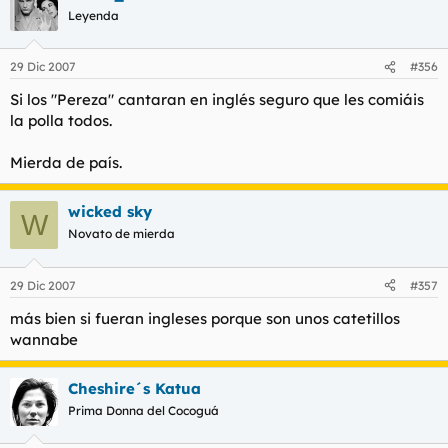
Leyenda
29 Dic 2007
#356
Si los "Pereza" cantaran en inglés seguro que les comiáis
la polla todos.
Mierda de país.
wicked sky
W
Novato de mierda
29 Dic 2007
#357
más bien si fueran ingleses porque son unos catetillos
wannabe
Cheshire´s Katua
Prima Donna del Cocoguá