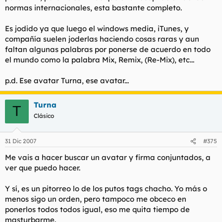
normas internacionales, esta bastante completo.
* Sleater-Kinney
Es jodido ya que luego el windows media, iTunes, y
6. Only use all caps for acronyms or abbreviations where
compañía suelen joderlas haciendo cosas raras y aun
common use is all caps.
faltan algunas palabras por ponerse de acuerdo en todo
el mundo como la palabra Mix, Remix, (Re-Mix), etc...
* R.E.M.
p.d. Ese avatar Turna, ese avatar...
* N.W.A.
Turna
T
* R.O.C.K. in the U.S.A.
Clásico
7. Capitalize contractions and slang consistent with the rules
31 Dic 2007
#375
above to the extent that such clearly apply. For example, do
not capitalize o' for "of", or n' for "and", etc.
Me vais a hacer buscar un avatar y firma conjuntados, a
ver que puedo hacer.
* Rock 'n' Roll
Y sí, es un pitorreo lo de los putos tags chacho. Yo más o
* Will o' the Wisp
menos sigo un orden, pero tampoco me obceco en
ponerlos todos todos igual, eso me quita tiempo de
* Sweet Child o' Mine
masturbarme.