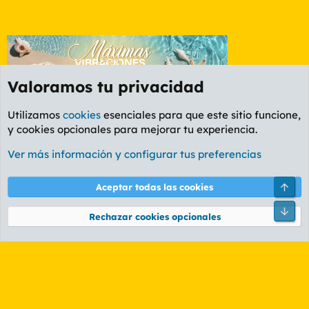
Valoramos tu privacidad
Utilizamos
cookies
esenciales para que este sitio funcione,
y cookies opcionales para mejorar tu experiencia.
Foro Música
Ver más información y configurar tus preferencias
Cookies
PL OLDSTYLE AMARILLO
Cambiar fuente
Español (ES)
Arri
Aceptar todas las cookies
Contáctanos
Términos y reglas
Política de privacidad
Ayuda
R
Pie
S
Rechazar cookies opcionales
S
®
Community platform by XenForo
© 2010-2026 XenForo Ltd.