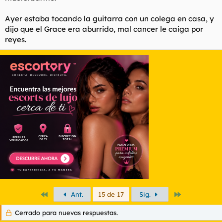
Ayer estaba tocando la guitarra con un colega en casa, y
8. Proper nouns should always be capitalized appropriately.
dijo que el Grace era aburrido, mal cancer le caiga por
This includes parts of band names separated by the word 'and'
(for example) where the two parts could stand alone,
reyes.
grammatically.
* Nick Cave and The Bad Seeds
* Elvis Costello and The Attractions
* Huey Lewis and The News
Primero
Último
Ant.
15 de 17
Sig.
Cerrado para nuevas respuestas.