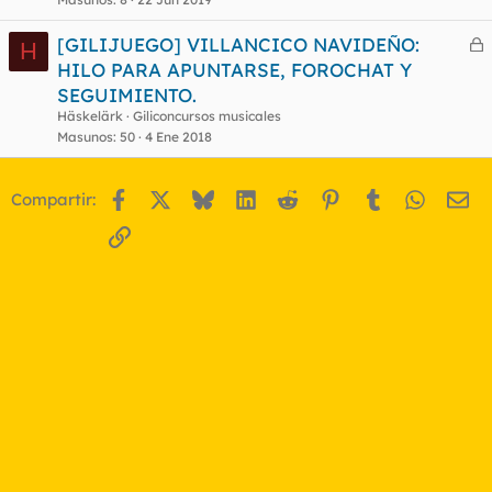
[GILIJUEGO] VILLANCICO NAVIDEÑO:
o
H
e
HILO PARA APUNTARSE, FOROCHAT Y
r
SEGUIMIENTO.
r
Häskelärk
Giliconcursos musicales
Masunos
50
4 Ene 2018
o
Facebook
X
Bluesky
LinkedIn
Reddit
Pinterest
Tumblr
WhatsA
Em
Compartir:
Enlace