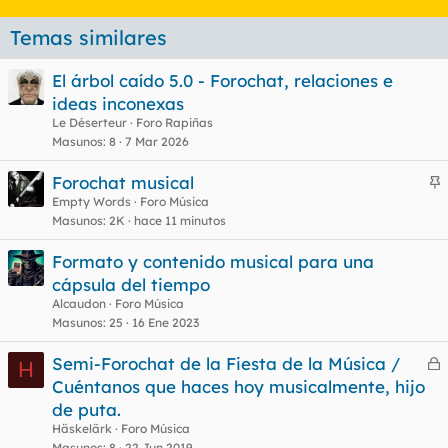
Temas similares
El árbol caído 5.0 - Forochat, relaciones e
ideas inconexas
Le Déserteur
Foro Rapiñas
Masunos
8
7 Mar 2026
Forochat musical
n
Empty Words
Foro Música
Masunos
2K
hace 11 minutos
c
l
Formato y contenido musical para una
cápsula del tiempo
Alcaudon
Foro Música
o
Masunos
25
16 Ene 2023
Semi-Forochat de la Fiesta de la Música /
H
e
Cuéntanos que haces hoy musicalmente, hijo
r
de puta.
r
Häskelärk
Foro Música
Masunos
8
22 Jun 2019