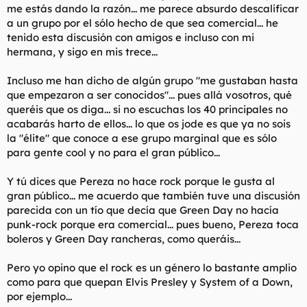
página de cookies
.
me estás dando la razón... me parece absurdo descalificar
a un grupo por el sólo hecho de que sea comercial... he
* Live at Woodstock
Aceptar cookies de terceros
tenido esta discusión con amigos e incluso con mi
* Face to Face
hermana, y sigo en mis trece...
* Death Cab for Cutie
Incluso me han dicho de algún grupo "me gustaban hasta
que empezaron a ser conocidos"... pues allá vosotros, qué
* Pretty in Pink
queréis que os diga... si no escuchas los 40 principales no
acabarás harto de ellos... lo que os jode es que ya no sois
Special Note: The word "versus" (and its abbreviated form "vs."
la "élite" que conoce a ese grupo marginal que es sólo
or "v.") is commonly left in lower case, despite its being a
para gente cool y no para el gran público...
preposition of more than three characters.
Y tú dices que Pereza no hace rock porque le gusta al
* Spy vs. Spy
gran público... me acuerdo que también tuve una discusión
* Birds v. Worms
parecida con un tío que decía que Green Day no hacía
punk-rock porque era comercial... pues bueno, Pereza toca
boleros y Green Day rancheras, como queráis...
d. When used to form an infinitive: to
Pero yo opino que el rock es un género lo bastante amplio
* Nowhere to Run
como para que quepan Elvis Presley y System of a Down,
* How to Dismantle an Atomic Bomb
por ejemplo...