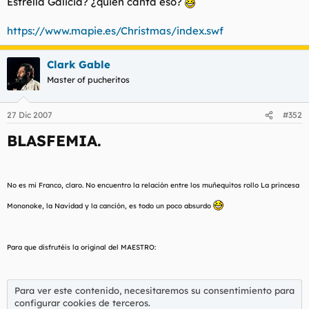
Estrella Galicia? ¿quién canta eso?
t
o
e
m
https://www.mapie.es/Christmas/index.swf
a
Clark Gable
Master of pucheritos
27 Dic 2007
#352
BLASFEMIA.
No es mi Franco, claro. No encuentro la relación entre los muñequitos rollo La princesa
Mononoke, la Navidad y la canción, es todo un poco absurdo
Para que disfrutéis la original del MAESTRO:
Para ver este contenido, necesitaremos su consentimiento para
configurar cookies de terceros.