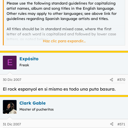
Please use the following standard guidelines for capitalizing
artist names, album and song titles in the English language.
Other rules may apply to other languages; see above link for
guidelines regarding Spanish language artists and titles.
All titles should be in standard mixed case, where the first
letter of each word is capitalized and followed by lower case
letters, as noted below:
Haz clic para expandir...
1. Always capitalize the first and last word of a title, even if it
would otherwise be lowercase.
Expósito
E
Freak
* Purple Rain
30 Dic 2007
#370
* Greatest Hits
El rock espanyol en si mismo es todo una puta basura.
* And You and I
2. Capitalize all nouns, verbs (including is, am and other forms
Clark Gable
of "to be"), adverbs, adjectives, and pronouns (including its).
Master of pucheritos
* Love Is in the Air
31 Dic 2007
#371
* I Am the Walrus