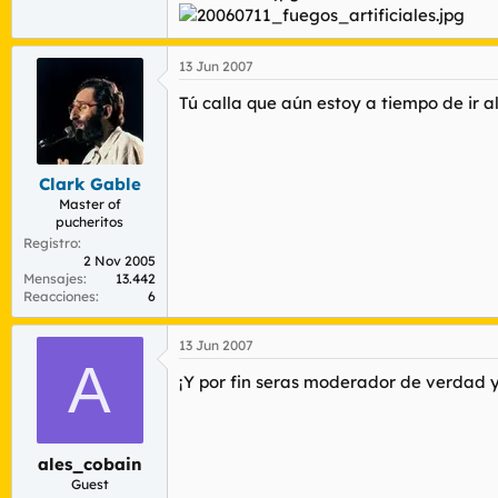
13 Jun 2007
Tú calla que aún estoy a tiempo de ir 
Clark Gable
Master of
pucheritos
Registro
2 Nov 2005
Mensajes
13.442
Reacciones
6
13 Jun 2007
A
¡Y por fin seras moderador de verdad 
ales_cobain
Guest