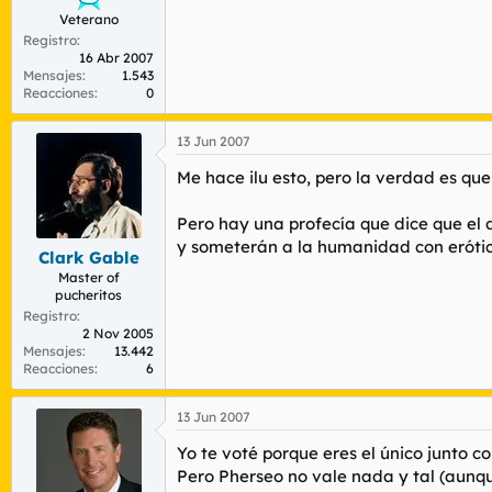
Veterano
Registro
16 Abr 2007
Mensajes
1.543
Reacciones
0
13 Jun 2007
Me hace ilu esto, pero la verdad es qu
Pero hay una profecía que dice que el d
y someterán a la humanidad con erótic
Clark Gable
Master of
pucheritos
Registro
2 Nov 2005
Mensajes
13.442
Reacciones
6
13 Jun 2007
Yo te voté porque eres el único junto c
Pero Pherseo no vale nada y tal (aunque