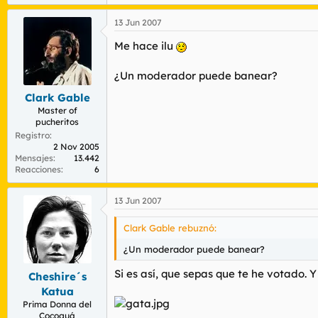
13 Jun 2007
Me hace ilu
¿Un moderador puede banear?
Clark Gable
Master of
pucheritos
Registro
2 Nov 2005
Mensajes
13.442
Reacciones
6
13 Jun 2007
Clark Gable rebuznó:
¿Un moderador puede banear?
Si es así, que sepas que te he votado. Y
Cheshire´s
Katua
Prima Donna del
Cocoguá