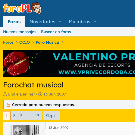
Foros
Novedades
Miembros
Nuevos mensajes
Buscar en foros
Foros
OCIO
Foro Música
Forochat musical
I
F
Emile Berliner
13 Jun 2007
n
e
i
Cerrado para nuevas respuestas.
c
c
h
i
a
1
2
3
…
17
Sig.
a
d
d
e
13 Jun 2007
o
i