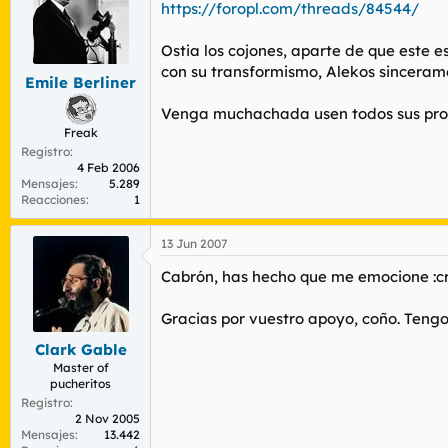
r
n
https://foropl.com/threads/84544/
d
i
e
c
Ostia los cojones, aparte de que este 
l
i
con su transformismo, Alekos sinceram
t
o
Emile Berliner
e
Venga muchachada usen todos sus prox
m
Freak
a
Registro
4 Feb 2006
Mensajes
5.289
Reacciones
1
13 Jun 2007
Cabrón, has hecho que me emocione :cr
Gracias por vuestro apoyo, coño. Tengo 
Clark Gable
Master of
pucheritos
Registro
2 Nov 2005
Mensajes
13.442