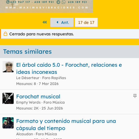
Primero
Ant.
17 de 17
Cerrado para nuevas respuestas.
Temas similares
El árbol caído 5.0 - Forochat, relaciones e
ideas inconexas
Le Déserteur
Foro Rapiñas
Masunos
8
7 Mar 2026
Forochat musical
n
Empty Words
Foro Música
Masunos
2K
25 Jun 2026
c
l
Formato y contenido musical para una
cápsula del tiempo
Alcaudon
Foro Música
o