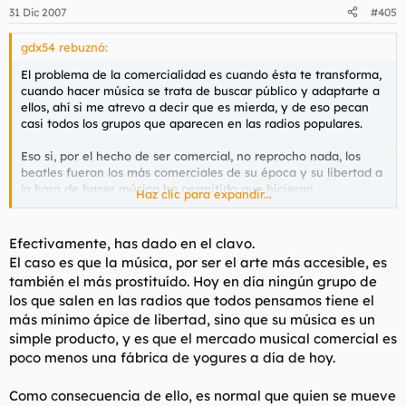
31 Dic 2007
#405
gdx54 rebuznó:
El problema de la comercialidad es cuando ésta te transforma,
cuando hacer música se trata de buscar público y adaptarte a
ellos, ahí si me atrevo a decir que es mierda, y de eso pecan
casi todos los grupos que aparecen en las radios populares.
Eso si, por el hecho de ser comercial, no reprocho nada, los
beatles fueron los más comerciales de su época y su libertad a
la hora de hacer música ha permitido que hicieran
Haz clic para expandir...
composiciones terriblemente buenas, no es incompatible, pero
a día de hoy, difícil.
Efectivamente, has dado en el clavo.
El caso es que la música, por ser el arte más accesible, es
también el más prostituído. Hoy en día ningún grupo de
los que salen en las radios que todos pensamos tiene el
más mínimo ápice de libertad, sino que su música es un
simple producto, y es que el mercado musical comercial es
poco menos una fábrica de yogures a día de hoy.
Como consecuencia de ello, es normal que quien se mueve