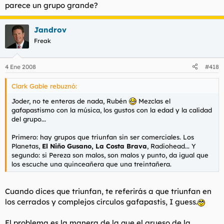
parece un grupo grande?
Jandrov
Freak
4 Ene 2008
#418
Clark Gable rebuznó:
Joder, no te enteras de nada, Rubén
Mezclas el
gafapastismo con la música, los gustos con la edad y la calidad
del grupo...
Primero: hay grupos que triunfan sin ser comerciales. Los
Planetas,
El Niño Gusano, La Costa Brava
, Radiohead... Y
segundo: si Pereza son malos, son malos y punto, da igual que
los escuche una quinceañera que una treintañera.
Cuando dices que triunfan, te referirás a que triunfan en
los cerrados y complejos círculos gafapastis, I guess.
El problema es la manera de la que el grueso de la