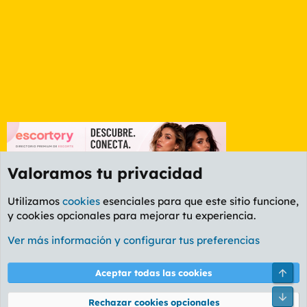
Valoramos tu privacidad
Utilizamos
cookies
esenciales para que este sitio funcione,
y cookies opcionales para mejorar tu experiencia.
Foro Música
Ver más información y configurar tus preferencias
Cookies
PL OLDSTYLE AMARILLO
Cambiar fuente
Español (ES)
Arri
Aceptar todas las cookies
Contáctanos
Términos y reglas
Política de privacidad
Ayuda
R
Pie
S
Rechazar cookies opcionales