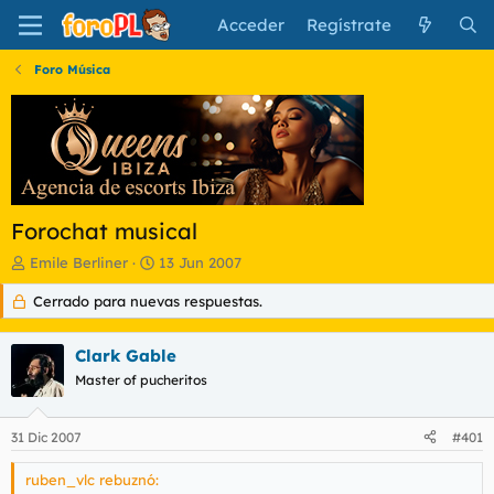
Acceder
Regístrate
Foro Música
Forochat musical
I
F
Emile Berliner
13 Jun 2007
n
e
Cerrado para nuevas respuestas.
i
c
c
h
i
a
Clark Gable
a
d
d
Master of pucheritos
e
o
i
r
n
31 Dic 2007
#401
d
i
e
c
ruben_vlc rebuznó:
l
i