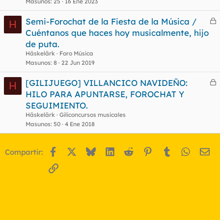
Masunos
25
16 Ene 2023
Semi-Forochat de la Fiesta de la Música /
H
e
Cuéntanos que haces hoy musicalmente, hijo
r
de puta.
r
Häskelärk
Foro Música
Masunos
8
22 Jun 2019
[GILIJUEGO] VILLANCICO NAVIDEÑO:
o
H
e
HILO PARA APUNTARSE, FOROCHAT Y
r
SEGUIMIENTO.
r
Häskelärk
Giliconcursos musicales
Masunos
50
4 Ene 2018
o
Facebook
X
Bluesky
LinkedIn
Reddit
Pinterest
Tumblr
WhatsA
Em
Compartir:
Enlace