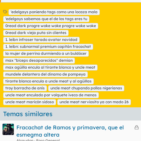
E
'edelgays poniendo tags como una locaza mala
t
'edelgays sabemos que el de los tags eres tu
i
0read dark progre woke woke progre woke woke
q
0read dark vieja puta sin clientes
u
1. leibn infraser tarado avatar navidad
e
t
1. leibn: subnormal premium capitán fracachat
a
la mujer de perrino durmiendo a un buldócer
s
max "bíceps desaparecidos" demian
max agüilla encula al tirante blanco y uncle meat
mundele delantero del dinamo de pompeya
tirante blanco encula a uncle meat y al agüillas
troy borracho de anís
uncle meat chupando pollas nigerianas
uncle meat enculado por volquete iveco de menas
uncle meat maricón sidoso
uncle meat nerviosito ya con mado 26
Temas similares
Fracachat de Ramos y primavera, que el
e
esmegma altera
r
Alcaudon
Foro General