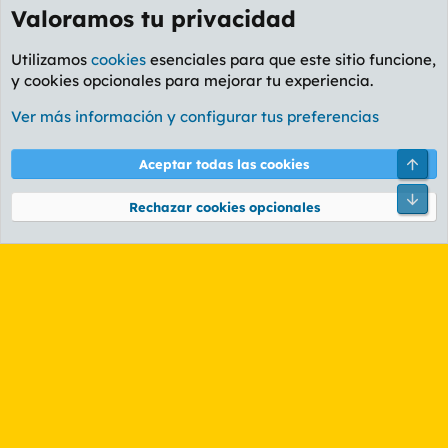
Valoramos tu privacidad
Utilizamos
cookies
esenciales para que este sitio funcione,
y cookies opcionales para mejorar tu experiencia.
Foro General
Ver más información y configurar tus preferencias
Cookies
PL OLDSTYLE AMARILLO
Cambiar fuente
Español (ES)
Arri
Aceptar todas las cookies
Contáctanos
Términos y reglas
Política de privacidad
Ayuda
R
Pie
S
Rechazar cookies opcionales
S
®
Community platform by XenForo
© 2010-2026 XenForo Ltd.