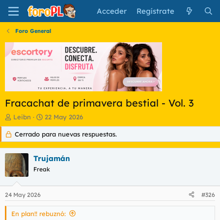
Acceder
Regístrate
Foro General
Fracachat de primavera bestial - Vol. 3
I
F
Leibn
22 May 2026
n
e
Cerrado para nuevas respuestas.
i
c
c
h
i
a
Trujamán
a
d
d
Freak
e
o
i
r
n
24 May 2026
#326
d
i
e
c
En plan!! rebuznó:
l
i