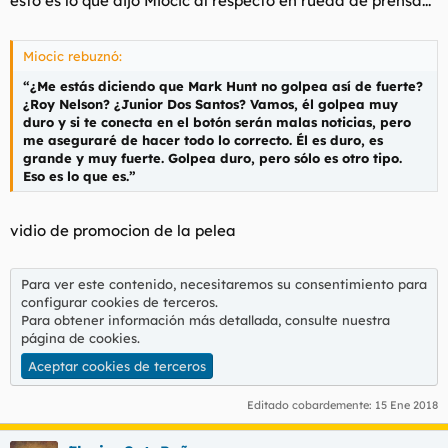
esto es lo que dijo Miocic al respecto en rueda de prensa...
Miocic rebuznó:
“¿Me estás diciendo que Mark Hunt no golpea así de fuerte?
¿Roy Nelson? ¿Junior Dos Santos? Vamos, él golpea muy
duro y si te conecta en el botón serán malas noticias, pero
me aseguraré de hacer todo lo correcto. Él es duro, es
grande y muy fuerte. Golpea duro, pero sólo es otro tipo.
Eso es lo que es.”
vidio de promocion de la pelea
Para ver este contenido, necesitaremos su consentimiento para
configurar cookies de terceros.
Para obtener información más detallada, consulte nuestra
página de cookies
.
Aceptar cookies de terceros
Editado cobardemente:
15 Ene 2018