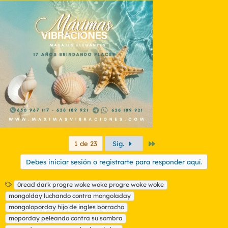
Último
1 de 23
Sig.
Debes iniciar sesión o registrarte para responder aquí.
E
0read dark progre woke woke progre woke woke
t
mongolday luchando contra mongoladay
i
mongoloporday hijo de ingles borracho
q
moporday peleando contra su sombra
u