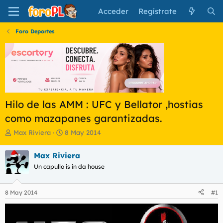
Acceder
Regístrate
Foro Deportes
Hilo de las AMM : UFC y Bellator ,hostias
como mazapanes garantizadas.
I
F
Max Riviera
8 May 2014
n
e
i
c
Max Riviera
c
h
Un capullo is in da house
i
a
a
d
d
e
8 May 2014
#1
o
i
r
n
d
i
e
c