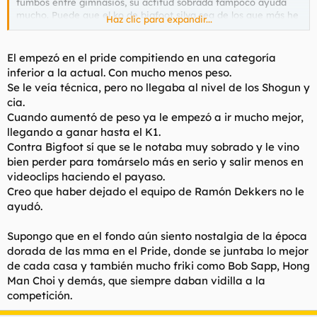
tumbos entre gimnasios, su actitud sobrada tampoco ayuda
mucho. Puede que el ko de bigfoot silva sea de los que más he
Haz clic para expandir...
celebrado desde que veo MMA, le despreció mucho las
semanas antes del combate y lo acabó pagando caro.
El empezó en el pride compitiendo en una categoría
inferior a la actual. Con mucho menos peso.
Se le veía técnica, pero no llegaba al nivel de los Shogun y
cia.
Cuando aumentó de peso ya le empezó a ir mucho mejor,
llegando a ganar hasta el K1.
Contra Bigfoot sí que se le notaba muy sobrado y le vino
bien perder para tomárselo más en serio y salir menos en
videoclips haciendo el payaso.
Creo que haber dejado el equipo de Ramón Dekkers no le
ayudó.
Supongo que en el fondo aún siento nostalgia de la época
dorada de las mma en el Pride, donde se juntaba lo mejor
de cada casa y también mucho friki como Bob Sapp, Hong
Man Choi y demás, que siempre daban vidilla a la
competición.