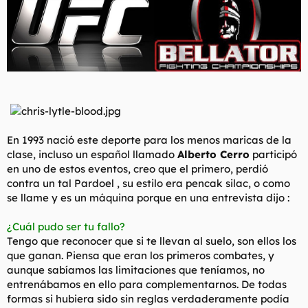
l
i
t
o
e
m
a
En 1993 nació este deporte para los menos maricas de la
clase, incluso un español llamado
Alberto Cerro
participó
en uno de estos eventos, creo que el primero, perdió
contra un tal Pardoel , su estilo era pencak silac, o como
se llame y es un máquina porque en una entrevista dijo :
¿Cuál pudo ser tu fallo?
Tengo que reconocer que si te llevan al suelo, son ellos los
que ganan. Piensa que eran los primeros combates, y
aunque sabíamos las limitaciones que teníamos, no
entrenábamos en ello para complementarnos. De todas
formas si hubiera sido sin reglas verdaderamente podía