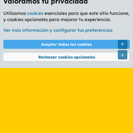
Valoramos tu privacidad
Utilizamos
cookies
esenciales para que este sitio funcione,
y cookies opcionales para mejorar tu experiencia.
Foro Deportes
Ver más información y configurar tus preferencias
Cookies
PL OLDSTYLE AMARILLO
Cambiar fuente
Español (ES)
Arri
Aceptar todas las cookies
Contáctanos
Términos y reglas
Política de privacidad
Ayuda
R
Pie
S
Rechazar cookies opcionales
S
®
Community platform by XenForo
© 2010-2026 XenForo Ltd.