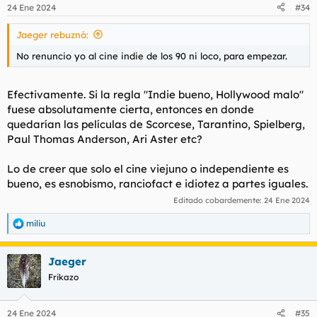
24 Ene 2024
#34
Jaeger rebuznó:
No renuncio yo al cine indie de los 90 ni loco, para empezar.
Efectivamente. Si la regla "Indie bueno, Hollywood malo"
fuese absolutamente cierta, entonces en donde
quedarían las películas de Scorcese, Tarantino, Spielberg,
Paul Thomas Anderson, Ari Aster etc?
Lo de creer que solo el cine viejuno o independiente es
bueno, es esnobismo, ranciofact e idiotez a partes iguales.
Editado cobardemente:
24 Ene 2024
miliu
R
e
a
Jaeger
c
c
Frikazo
i
o
n
24 Ene 2024
#35