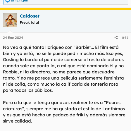
Britzingen
R
e
a
Caldoset
c
c
Freak total
i
o
n
24 Ene 2024
#41
e
s
No veo a qué tanto lloriqueo con "Barbie"... El film está
:
bien y ya está, no se le puede pedir mucho más. Eso yes,
Gosling lo borda al punto de comerse al resto de actores
cuando sale en pantalla, a mí que esté nominado él y no
Robbie, ni la directora, no me parece que descuadre
tanto. Y no me parece una película seriamente feminista
ni de coña, como mucho la calificaría de tontería rosa
para todos los públicos.
Pero a la que le tengo ganazas realmente es a "Pobres
criaturas", siempre me ha gustado el estilo de Lanthimos
y es que está hecho un pedazo de friki y además siempre
sirve calidad.