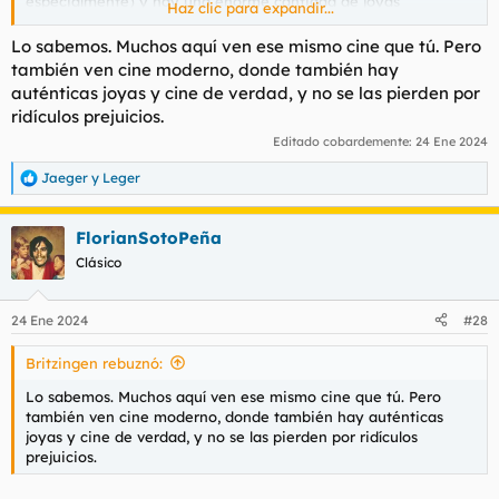
especialmente) y hay una enorme cantidad de joyas
Haz clic para expandir...
desconocidas, cine de verdad, que no os podéis imaginar.
Lo sabemos. Muchos aquí ven ese mismo cine que tú. Pero
también ven cine moderno, donde también hay
auténticas joyas y cine de verdad, y no se las pierden por
ridículos prejuicios.
Editado cobardemente:
24 Ene 2024
Jaeger
y
Leger
R
e
a
FlorianSotoPeña
c
c
Clásico
i
o
n
24 Ene 2024
#28
e
s
Britzingen rebuznó:
:
Lo sabemos. Muchos aquí ven ese mismo cine que tú. Pero
también ven cine moderno, donde también hay auténticas
joyas y cine de verdad, y no se las pierden por ridículos
prejuicios.