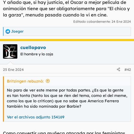
Y añado que, si hay justicia, el Oscar a mejor película de
animación tiene que ser obligatoriamente para "El chico y
la garza", menuda pasada cuando la vi en cine.
Editado cobardemente:
24 Ene 2024
Jaeger
R
e
a
cuellopavo
c
c
El hombre y la caja
i
o
n
25 Ene 2024
#42
e
s
Britzingen rebuznó:
:
No paro de ver este meme por todas partes. ¿Es que la gente
es tan tonta (tanto los que se ríen del tema, como el del meme,
como los que lo critican) que no sabe que America Ferrera
también ha sido nominada por Barbie?
Ver el archivos adjunto 154169
Como convertir una muñeca atacada por las feministas