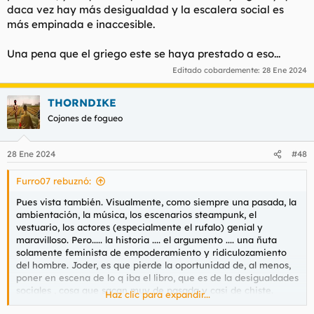
daca vez hay más desigualdad y la escalera social es
más empinada e inaccesible.
Una pena que el griego este se haya prestado a eso...
Editado cobardemente:
28 Ene 2024
THORNDIKE
Cojones de fogueo
28 Ene 2024
#48
Furro07 rebuznó:
Pues vista también. Visualmente, como siempre una pasada, la
ambientación, la música, los escenarios steampunk, el
vestuario, los actores (especialmente el rufalo) genial y
maravilloso. Pero..... la historia .... el argumento .... una ñuta
solamente feminista de empoderamiento y ridiculozamiento
del hombre. Joder, es que pierde la oportunidad de, al menos,
poner en escena de lo q iba el libro, que es de la desigualdades
sociales , cosa que sacan muy de pasada y casi de chiste.
Haz clic para expandir...