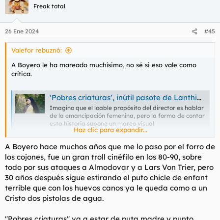
Freak total
26 Ene 2024
#45
Valefor rebuznó:
A Boyero le ha mareado muchísimo, no sé si eso vale como
crítica.
‘Pobres criaturas’, inútil pasote de Lanthimos, otro director de moda
Imagino que el loable propósito del director es hablar
de la emancipación femenina, pero la forma de contar
esta historia supone un mareo visual
Haz clic para expandir...
elpais.com
A Boyero hace muchos años que me lo paso por el forro de
los cojones, fue un gran troll cinéfilo en los 80-90, sobre
De "El chico y la garza" se abrió un hilo en el que el insigne
cabronazo de su autor,
@Furro07
, no puso la crítica después de
todo por sus ataques a Almodovar y a Lars Von Trier, pero
verla y me quedé solo hablando con los pelícanos y los
30 años después sigue estirando el puto chicle de
enfant
periquitos.
terrible
que con los huevos canos ya le queda como a un
Cristo dos pistolas de agua.
"Pobres criaturas" va a estar de puta madre y punto.