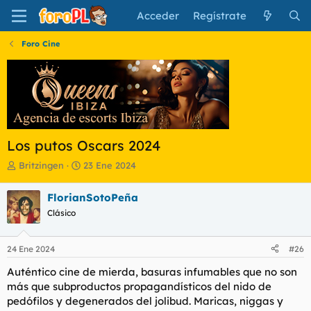
Acceder
Regístrate
Foro Cine
Los putos Oscars 2024
I
F
Britzingen
23 Ene 2024
n
e
i
c
FlorianSotoPeña
c
h
Clásico
i
a
a
d
d
e
24 Ene 2024
#26
o
i
r
n
Auténtico cine de mierda, basuras infumables que no son
d
i
más que subproductos propagandísticos del nido de
e
c
pedófilos y degenerados del
jolibud.
Maricas, niggas y
l
i