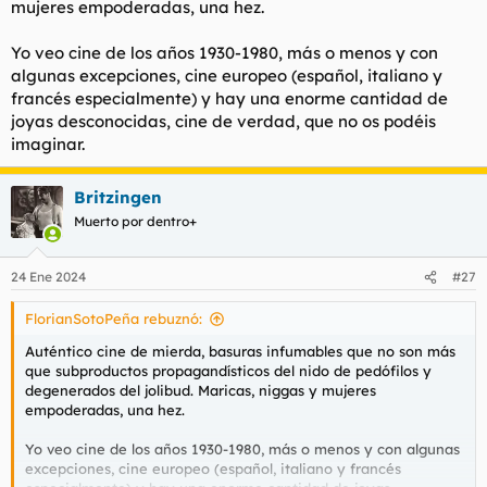
mujeres empoderadas, una hez.
t
o
e
m
Yo veo cine de los años 1930-1980, más o menos y con
a
algunas excepciones, cine europeo (español, italiano y
francés especialmente) y hay una enorme cantidad de
joyas desconocidas, cine de verdad, que no os podéis
imaginar.
Britzingen
Muerto por dentro+
24 Ene 2024
#27
FlorianSotoPeña rebuznó:
Auténtico cine de mierda, basuras infumables que no son más
que subproductos propagandísticos del nido de pedófilos y
degenerados del
jolibud.
Maricas, niggas y mujeres
empoderadas, una hez.
Yo veo cine de los años 1930-1980, más o menos y con algunas
excepciones, cine europeo (español, italiano y francés