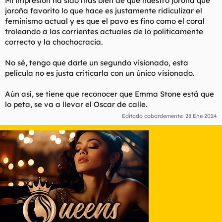
Mi impresión ha sido más bien de que nuestro joroña que
joroña favorito lo que hace es justamente ridiculizar el
feminismo actual y es que el pavo es fino como el coral
Y es que los reyes del mundo han puesto sobre la mesa la
guerra de sexos, para desviar la atención del auténtico
troleando a las corrientes actuales de lo politicamente
problema, y es que la riqueza no se distribuye igual y que daca
correcto y la chochocracia.
vez hay más desigualdad y la escalera social es más empinada
e inaccesible.
No sé, tengo que darle un segundo visionado, esta
película no es justa criticarla con un único visionado.
Una pena que el griego este se haya prestado a eso...
Aún así, se tiene que reconocer que Emma Stone está que
lo peta, se va a llevar el Oscar de calle.
Editado cobardemente:
28 Ene 2024