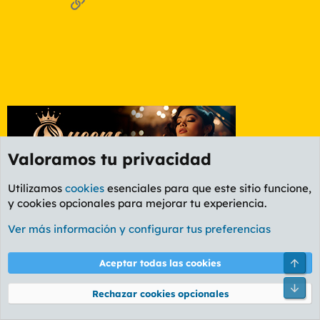
Enlace
Valoramos tu privacidad
Utilizamos
cookies
esenciales para que este sitio funcione,
y cookies opcionales para mejorar tu experiencia.
Foro Cine
Ver más información y configurar tus preferencias
Cookies
PL OLDSTYLE AMARILLO
Cambiar fuente
Español (ES)
Arri
Aceptar todas las cookies
Contáctanos
Términos y reglas
Política de privacidad
Ayuda
R
Pie
S
Rechazar cookies opcionales
S
®
Community platform by XenForo
© 2010-2026 XenForo Ltd.