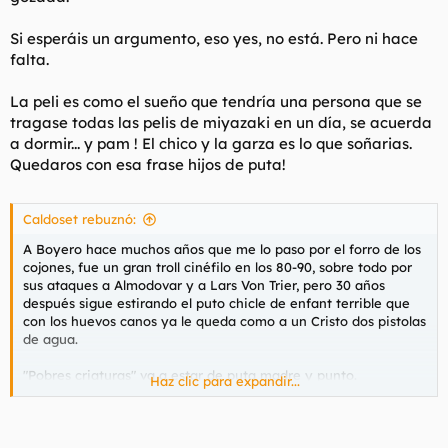
Si esperáis un argumento, eso yes, no está. Pero ni hace
falta.
La peli es como el sueño que tendría una persona que se
tragase todas las pelis de miyazaki en un día, se acuerda
a dormir... y pam ! El chico y la garza es lo que soñarias.
Quedaros con esa frase hijos de puta!
Caldoset rebuznó:
A Boyero hace muchos años que me lo paso por el forro de los
cojones, fue un gran troll cinéfilo en los 80-90, sobre todo por
sus ataques a Almodovar y a Lars Von Trier, pero 30 años
después sigue estirando el puto chicle de
enfant terrible
que
con los huevos canos ya le queda como a un Cristo dos pistolas
de agua.
"Pobres criaturas" va a estar de puta madre y punto.
Haz clic para expandir...
Y sobre "El chico y la garza" no se puede explicar con palabras
simples la experiencia que es, pura poesia visual y artesanal en
movimiento. Además de ser increiblemente inteligente, espero