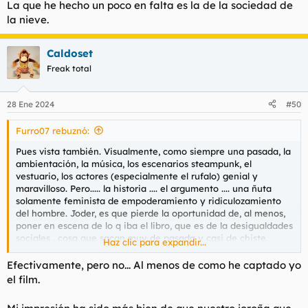
La que he hecho un poco en falta es la de la sociedad de
la nieve.
Caldoset
Freak total
28 Ene 2024
#50
Furro07 rebuznó:
Pues vista también. Visualmente, como siempre una pasada, la
ambientación, la música, los escenarios steampunk, el
vestuario, los actores (especialmente el rufalo) genial y
maravilloso. Pero..... la historia .... el argumento .... una ñuta
solamente feminista de empoderamiento y ridiculozamiento
del hombre. Joder, es que pierde la oportunidad de, al menos,
poner en escena de lo q iba el libro, que es de la desigualdades
sociales , cosa que sacan muy de pasada y casi de chiste.
Haz clic para expandir...
La película es enma follando como loca y contando que no
Efectivamente, pero no... Al menos de como he captado yo
tiene consecuencias ser puta. No falta el personaje negro
el film.
empoderado incluso la escena con negra bollera para ser más
"revolucionario"....