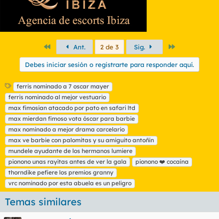
Primero
Último
Ant.
2 de 3
Sig.
Debes iniciar sesión o registrarte para responder aquí.
E
ferris nominado a 7 oscar mayer
t
ferris nominado al mejor vestuario
i
max fimosian atacado por pato en safari ltd
q
max mierdan fimoso vota óscar para barbie
u
max nominado a mejor drama carcelario
e
t
max ve barbie con palomitas y su amiguito antoñín
a
mundele ayudante de los hermanos lumiere
s
pionono unas rayitas antes de ver la gala
pionono ❤️ cocaína
thorndike pefiere los premios granny
vrc nominado por esta abuela es un peligro
Temas similares