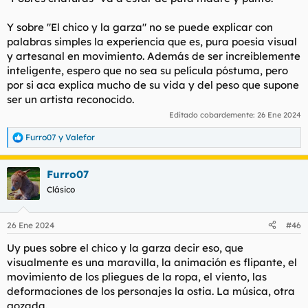
Y sobre "El chico y la garza" no se puede explicar con
palabras simples la experiencia que es, pura poesia visual
y artesanal en movimiento. Además de ser increiblemente
inteligente, espero que no sea su película póstuma, pero
por si aca explica mucho de su vida y del peso que supone
ser un artista reconocido.
Editado cobardemente:
26 Ene 2024
Furro07
y
Valefor
R
e
a
Furro07
c
c
Clásico
i
o
n
26 Ene 2024
#46
e
s
Uy pues sobre el chico y la garza decir eso, que
:
visualmente es una maravilla, la animación es flipante, el
movimiento de los pliegues de la ropa, el viento, las
deformaciones de los personajes la ostia. La música, otra
gozada.