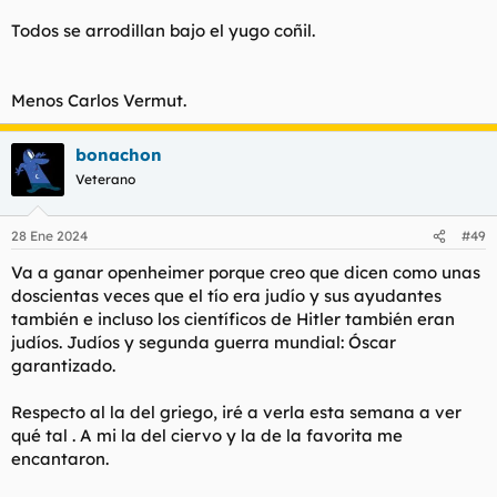
La película es enma follando como loca y contando que no
tiene consecuencias ser puta. No falta el personaje negro
Todos se arrodillan bajo el yugo coñil.
empoderado incluso la escena con negra bollera para ser más
"revolucionario"....
Menos Carlos Vermut.
Y es que los reyes del mundo han puesto sobre la mesa la
guerra de sexos, para desviar la atención del auténtico
bonachon
problema, y es que la riqueza no se distribuye igual y que daca
Veterano
vez hay más desigualdad y la escalera social es más empinada
e inaccesible.
28 Ene 2024
#49
Una pena que el griego este se haya prestado a eso...
Va a ganar openheimer porque creo que dicen como unas
doscientas veces que el tío era judío y sus ayudantes
también e incluso los científicos de Hitler también eran
judíos. Judíos y segunda guerra mundial: Óscar
garantizado.
Respecto al la del griego, iré a verla esta semana a ver
qué tal . A mi la del ciervo y la de la favorita me
encantaron.