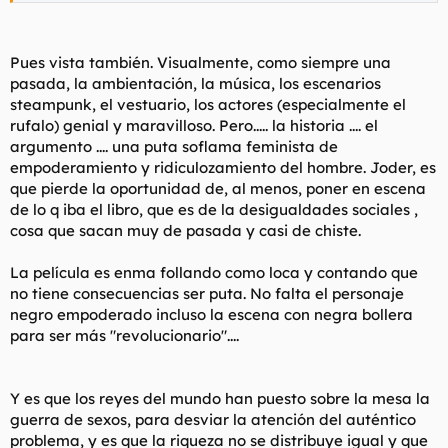
criaturas", siempre me ha gustado el estilo de Lanthimos y es
que está hecho un pedazo de friki y además siempre sirve
calidad.
Pues vista también. Visualmente, como siempre una
pasada, la ambientación, la música, los escenarios
Y añado que, si hay justicia, el Oscar a mejor película de
steampunk, el vestuario, los actores (especialmente el
animación tiene que ser obligatoriamente para "El chico y la
rufalo) genial y maravilloso. Pero..... la historia .... el
garza", menuda pasada cuando la vi en cine.
argumento .... una puta soflama feminista de
empoderamiento y ridiculozamiento del hombre. Joder, es
que pierde la oportunidad de, al menos, poner en escena
de lo q iba el libro, que es de la desigualdades sociales ,
cosa que sacan muy de pasada y casi de chiste.
La película es enma follando como loca y contando que
no tiene consecuencias ser puta. No falta el personaje
negro empoderado incluso la escena con negra bollera
para ser más "revolucionario"....
Y es que los reyes del mundo han puesto sobre la mesa la
guerra de sexos, para desviar la atención del auténtico
problema, y es que la riqueza no se distribuye igual y que