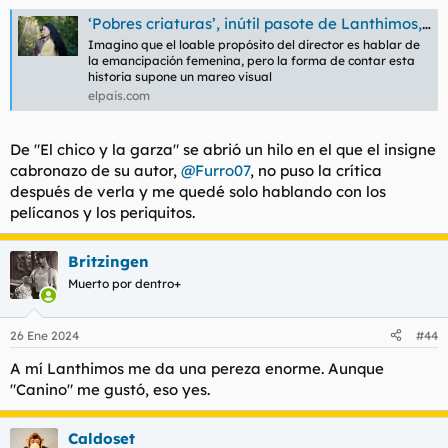
animación tiene que ser obligatoriamente para "El chico y la
‘Pobres criaturas’, inútil pasote de Lanthimos, otro director de moda
garza", menuda pasada cuando la vi en cine.
Imagino que el loable propósito del director es hablar de
la emancipación femenina, pero la forma de contar esta
historia supone un mareo visual
elpais.com
De "El chico y la garza" se abrió un hilo en el que el insigne
cabronazo de su autor,
@Furro07
, no puso la crítica
después de verla y me quedé solo hablando con los
pelícanos y los periquitos.
Britzingen
Muerto por dentro+
26 Ene 2024
#44
A mí Lanthimos me da una pereza enorme. Aunque
"Canino" me gustó, eso yes.
Caldoset