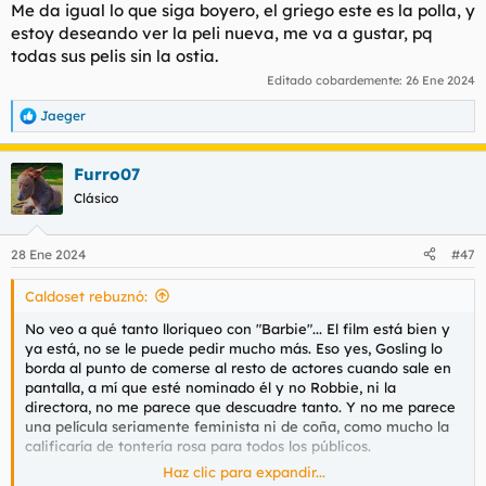
Me da igual lo que siga boyero, el griego este es la polla, y
que no sea su película póstuma, pero por si aca explica mucho
estoy deseando ver la peli nueva, me va a gustar, pq
de su vida y del peso que supone ser un artista reconocido.
todas sus pelis sin la ostia.
Editado cobardemente:
26 Ene 2024
Jaeger
R
e
a
Furro07
c
c
Clásico
i
o
n
28 Ene 2024
#47
e
s
Caldoset rebuznó:
:
No veo a qué tanto lloriqueo con "Barbie"... El film está bien y
ya está, no se le puede pedir mucho más. Eso yes, Gosling lo
borda al punto de comerse al resto de actores cuando sale en
pantalla, a mí que esté nominado él y no Robbie, ni la
directora, no me parece que descuadre tanto. Y no me parece
una película seriamente feminista ni de coña, como mucho la
calificaría de tontería rosa para todos los públicos.
Haz clic para expandir...
Pero a la que le tengo ganazas realmente es a "Pobres