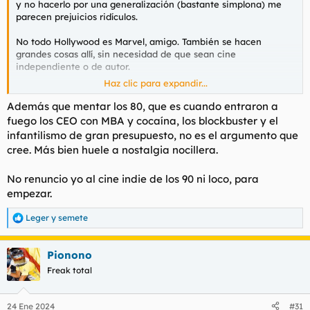
y no hacerlo por una generalización (bastante simplona) me
parecen prejuicios ridículos.
No todo Hollywood es Marvel, amigo. También se hacen
grandes cosas allí, sin necesidad de que sean cine
independiente o de autor.
Haz clic para expandir...
Obviamente no voy a comparar el cine actual con el de hace
30/40/50 años. Eso sí sería un debate ridículo. Pero sí te pierdes
Además que mentar los 80, que es cuando entraron a
grandes cosas por simples prejuicios o snobismo mal
fuego los CEO con MBA y cocaína, los blockbuster y el
entendido.
infantilismo de gran presupuesto, no es el argumento que
cree. Más bien huele a nostalgia nocillera.
Que luego verás las películas que te salga de la polla, por
supuesto. Lo mío era una reflexión.
No renuncio yo al cine indie de los 90 ni loco, para
empezar.
Leger
y
semete
R
e
a
Pionono
c
c
Freak total
i
o
n
24 Ene 2024
#31