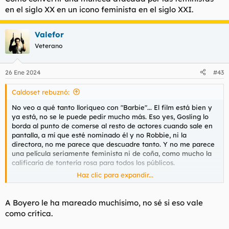
en el siglo XX en un icono feminista en el siglo XXI.
Valefor
Veterano
26 Ene 2024
#43
Caldoset rebuznó:
No veo a qué tanto lloriqueo con "Barbie"... El film está bien y
ya está, no se le puede pedir mucho más. Eso yes, Gosling lo
borda al punto de comerse al resto de actores cuando sale en
pantalla, a mí que esté nominado él y no Robbie, ni la
directora, no me parece que descuadre tanto. Y no me parece
una película seriamente feminista ni de coña, como mucho la
calificaría de tontería rosa para todos los públicos.
Haz clic para expandir...
Pero a la que le tengo ganazas realmente es a "Pobres
criaturas", siempre me ha gustado el estilo de Lanthimos y es
que está hecho un pedazo de friki y además siempre sirve
A Boyero le ha mareado muchísimo, no sé si eso vale
calidad.
como crítica.
Y añado que, si hay justicia, el Oscar a mejor película de