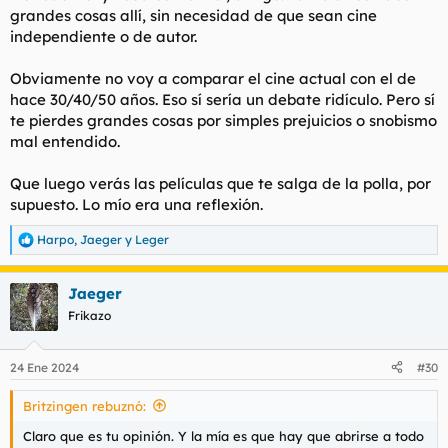
grandes cosas allí, sin necesidad de que sean cine
independiente o de autor.
Obviamente no voy a comparar el cine actual con el de
hace 30/40/50 años. Eso sí sería un debate ridículo. Pero sí
te pierdes grandes cosas por simples prejuicios o snobismo
mal entendido.
Que luego verás las películas que te salga de la polla, por
supuesto. Lo mío era una reflexión.
Harpo
,
Jaeger
y
Leger
R
e
a
Jaeger
c
c
Frikazo
i
o
n
24 Ene 2024
#30
e
s
Britzingen rebuznó:
:
Claro que es tu opinión. Y la mía es que hay que abrirse a todo