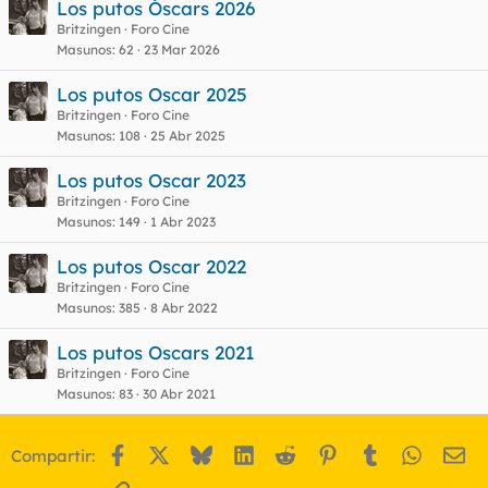
Los putos Óscars 2026
Britzingen
Foro Cine
Masunos
62
23 Mar 2026
Los putos Oscar 2025
Britzingen
Foro Cine
Masunos
108
25 Abr 2025
Los putos Oscar 2023
Britzingen
Foro Cine
Masunos
149
1 Abr 2023
Los putos Oscar 2022
Britzingen
Foro Cine
Masunos
385
8 Abr 2022
Los putos Oscars 2021
Britzingen
Foro Cine
Masunos
83
30 Abr 2021
Facebook
X
Bluesky
LinkedIn
Reddit
Pinterest
Tumblr
WhatsA
Em
Compartir: