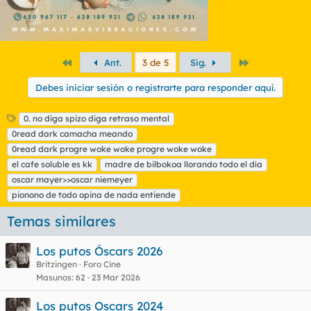
Primero
Último
Ant.
3 de 5
Sig.
Debes iniciar sesión o registrarte para responder aquí.
E
0. no diga spizo diga retraso mental
t
0read dark camacha meando
i
0read dark progre woke woke progre woke woke
q
el cafe soluble es kk
madre de bilbokoa llorando todo el día
u
oscar mayer>>oscar niemeyer
e
t
pionono de todo opina de nada entiende
a
s
Temas similares
Los putos Óscars 2026
Britzingen
Foro Cine
Masunos
62
23 Mar 2026
Los putos Oscars 2024