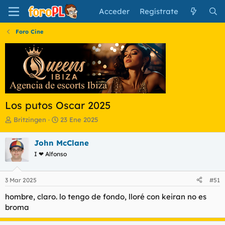
Acceder
Regístrate
Foro Cine
Los putos Oscar 2025
I
F
Britzingen
23 Ene 2025
n
e
i
c
John McClane
c
h
I ❤ Alfonso
i
a
a
d
d
e
3 Mar 2025
#51
o
i
r
n
hombre, claro. lo tengo de fondo, lloré con keiran no es
d
i
broma
e
c
l
i