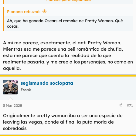
digan al Comando Levante.
Parece ser que es como Pretty Woman pero al mundo de hoy.
Pionono rebuznó:
Ver el archivos adjunto 184269
Ah, que ha ganado Oscars el remake de Pretty Woman. Qué
cosas.
A mí me parece, exactamente, el anti Pretty Woman.
Mientras esa me parece una peli romántica de chufla,
esta me parece que cuenta la realidad de lo que
realmente pasaría. y me creo a los personajes, no como en
aquella.
segismundo sociopata
Freak
3 Mar 2025
#71
Originalmente pretty woman iba a ser una especie de
leaving las vegas, donde al final la puta moría de
sobredosis.