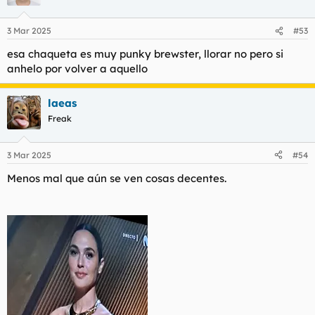
i
o
n
3 Mar 2025
#53
e
s
esa chaqueta es muy punky brewster, llorar no pero si
:
anhelo por volver a aquello
laeas
Freak
3 Mar 2025
#54
Menos mal que aún se ven cosas decentes.