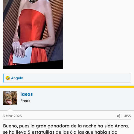
Angulo
R
e
a
laeas
c
c
Freak
i
o
n
3 Mar 2025
#55
e
s
Bueno, pues la gran ganadora de la noche ha sido Anora,
:
se ha lleva 5 estatuillas de las 6 a las que había sido