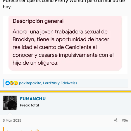
Parece ser que es como Pretty Woman pero al mundo de
hoy.
pakitopakito
,
Lord90s
y
Edelweiss
R
e
a
FUMANCHU
c
c
Freak total
i
o
n
3 Mar 2025
#56
e
s