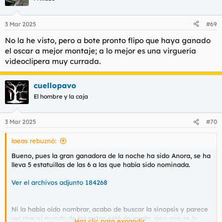
3 Mar 2025
#69
No la he visto, pero a bote pronto flipo que haya ganado
el oscar a mejor montaje; a lo mejor es una virguería
videoclipera muy currada.
cuellopavo
El hombre y la caja
3 Mar 2025
#70
laeas rebuznó:
Bueno, pues la gran ganadora de la noche ha sido Anora, se ha
lleva 5 estatuillas de las 6 a las que había sido nominada.
Ver el archivos adjunto 184268
Ni la había oído nombrar, acabo de buscar la sinopsis y parece
ser que el mundo de las putas está de moda, sino que se lo
Haz clic para expandir...