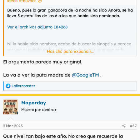
laeas rebuznó:
:
Bueno, pues la gran ganadora de la noche ha sido Anora, se ha
lleva 5 estatuillas de las 6 a las que había sido nominada.
Ver el archivos adjunto 184268
Ni la había oído nombrar, acabo de buscar la sinopsis y parece
ser que el mundo de las putas está de moda, sino que se lo
Haz clic para expandir...
digan al Comando Levante.
Parece ser que es como Pretty Woman pero al mundo de hoy.
El argumento parece muy original.
Ver el archivos adjunto 184269
La va a ver la puta madre de
@GoogleTM
.
Lollercoaster
R
e
a
Moporday
c
c
Muerto por dentro+
i
o
n
3 Mar 2025
#57
e
s
Que nivel tan bajo este año. No creo que recuerde la
: