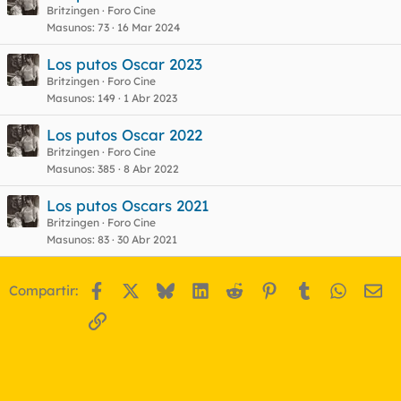
Britzingen
Foro Cine
Masunos
73
16 Mar 2024
Los putos Oscar 2023
Britzingen
Foro Cine
Masunos
149
1 Abr 2023
Los putos Oscar 2022
Britzingen
Foro Cine
Masunos
385
8 Abr 2022
Los putos Oscars 2021
Britzingen
Foro Cine
Masunos
83
30 Abr 2021
Facebook
X
Bluesky
LinkedIn
Reddit
Pinterest
Tumblr
WhatsA
Em
Compartir:
Enlace