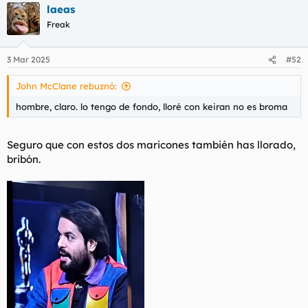
t
o
laeas
e
Freak
m
a
3 Mar 2025
#52
John McClane rebuznó:
hombre, claro. lo tengo de fondo, lloré con keiran no es broma
Seguro que con estos dos maricones también has llorado,
bribón.