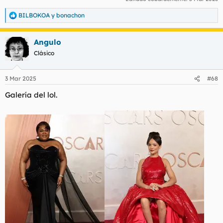
BILBOKOA
y
bonachon
R
e
a
Angulo
c
c
Clásico
i
o
n
3 Mar 2025
#68
e
s
Galería del lol.
: