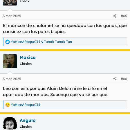
Freak
3 Mar 2025
#65
El maricon de chalamet se ha quedado con las ganas, que
cansinez con los putos biopics.
YoHiceARoqueIII
y
Tunak Tunak Tun
R
e
a
Moxica
c
c
Clásico
i
o
n
3 Mar 2025
#66
e
s
Leo con estupor que Alain Delon ni se le citó en el
:
apartado de moridos. Supongo que ya sé por qué.
YoHiceARoqueIII
R
e
a
Angulo
c
c
Clásico
i