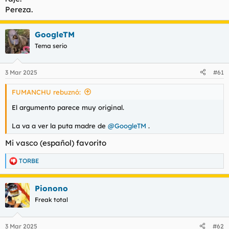
Pereza.
GoogleTM
Tema serio
3 Mar 2025
#61
FUMANCHU rebuznó:
El argumento parece muy original.
La va a ver la puta madre de
@GoogleTM
.
Mi vasco (español) favorito
TORBE
R
e
a
Pionono
c
c
Freak total
i
o
n
3 Mar 2025
#62