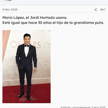
o
n
3 Mar 2025
#67
e
s
Mario López, el Jordi Hurtado usano.
:
Está igual que hace 30 años el hijo de la grandísima puta.
Editado cobardemente:
3 Mar 2025