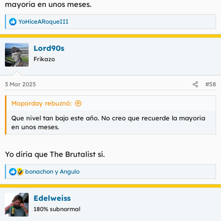
mayoria en unos meses.
YoHiceARoqueIII
R
e
a
Lord90s
c
c
Frikazo
i
o
n
3 Mar 2025
#58
e
s
Moporday rebuznó:
:
Que nivel tan bajo este año. No creo que recuerde la mayoria
en unos meses.
Yo diría que The Brutalist sí.
bonachon
y
Angulo
R
e
a
Edelweiss
c
c
180% subnormal
i