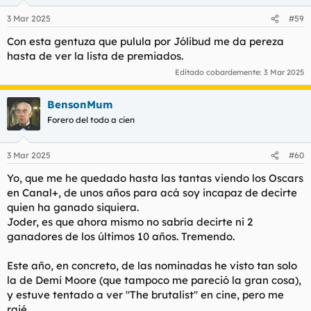
o
n
3 Mar 2025
#59
e
s
Con esta gentuza que pulula por Jólibud me da pereza
:
hasta de ver la lista de premiados.
Editado cobardemente:
3 Mar 2025
BensonMum
Forero del todo a cien
3 Mar 2025
#60
Yo, que me he quedado hasta las tantas viendo los Oscars
en Canal+, de unos años para acá soy incapaz de decirte
quien ha ganado siquiera.
Joder, es que ahora mismo no sabría decirte ni 2
ganadores de los últimos 10 años. Tremendo.
Este año, en concreto, de las nominadas he visto tan solo
la de Demi Moore (que tampoco me pareció la gran cosa),
y estuve tentado a ver "The brutalist" en cine, pero me
rajé.