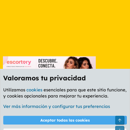
Valoramos tu privacidad
Utilizamos
cookies
esenciales para que este sitio funcione,
y cookies opcionales para mejorar tu experiencia.
Foro Cine
Ver más información y configurar tus preferencias
Cookies
PL OLDSTYLE AMARILLO
Cambiar fuente
Español (ES)
Arri
Aceptar todas las cookies
Contáctanos
Términos y reglas
Política de privacidad
Ayuda
R