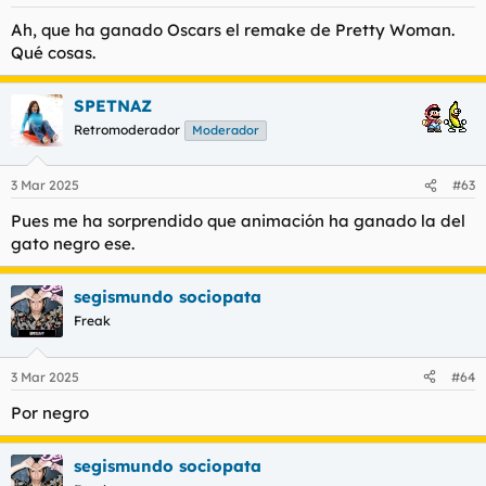
e
s
Ah, que ha ganado Oscars el remake de Pretty Woman.
:
Qué cosas.
SPETNAZ
Retromoderador
Moderador
3 Mar 2025
#63
Pues me ha sorprendido que animación ha ganado la del
gato negro ese.
segismundo sociopata
Freak
3 Mar 2025
#64
Por negro
segismundo sociopata