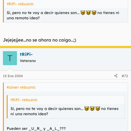
tRiPi- rebuznó:
Si, pero no te voy a decir quienes son...
no tienes ni
una remota idea?
Jejejejjee...no se ahora no caigo...;)
tRiPi-
T
Veterano
15 Ene 2004
#72
Kaixer rebuznó:
tRiPi- rebuznó:
Si, pero no te voy a decir quienes son...
no tienes
ni una remota idea?
Pueden ser _U_R_ y _A_L_???