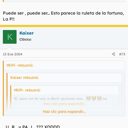
Puede ser , puede ser... Esto parece la ruleta de la fortuna,
La P!!
Kaixer
K
Clásico
15 Ene 2004
#73
tRiPi- rebuznó:
Kaixer rebuznó:
tRiPi- rebuznó:
Si, pero no te voy a decir quienes son...
no
tienes ni una remota idea?
Haz clic para expandir...
Haz clic para expandir...
Pueden ser _U_R_ y _A_L_???
Haz clic para expandir...
_U_R_ y PA_L_??? XDDDD