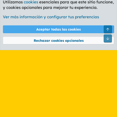
Utilizamos
cookies
esenciales para que este sitio funcione,
y cookies opcionales para mejorar tu experiencia.
Foro General
Ver más información y configurar tus preferencias
Cookies
PL OLDSTYLE AMARILLO
Cambiar fuente
Español (ES)
Arri
Aceptar todas las cookies
Contáctanos
Términos y reglas
Política de privacidad
Ayuda
R
Pie
S
Rechazar cookies opcionales
S
®
Community platform by XenForo
© 2010-2026 XenForo Ltd.