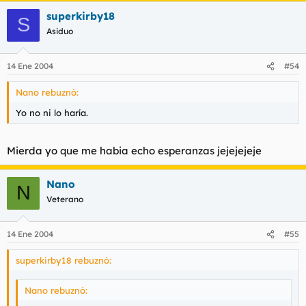
superkirby18
S
Asiduo
14 Ene 2004
#54
Nano rebuznó:
Yo no ni lo haría.
Mierda yo que me habia echo esperanzas jejejejeje
Nano
N
Veterano
14 Ene 2004
#55
superkirby18 rebuznó:
Nano rebuznó: