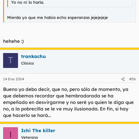
Yo no ni lo haría.
Mierda yo que me habia echo esperanzas jejejejeje
hehehe :)
trankachu
T
Clásico
14 Ene 2004
#56
Bueno yo debo decir, que no, pero sólo de momento, ya
que debemos recordar que hembradorada se ha
empeñado en desvirgarme y no seré yo quien le diga que
no, a la pobrecilla se le ve muy ilusionada. En fin, si hay
que hacerlo se hará...
Ichi The killer
I
Veterano