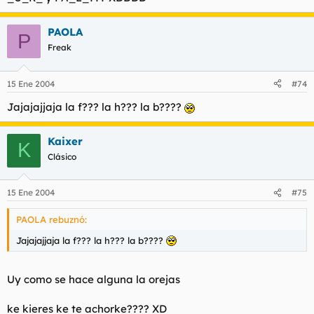
Puede ser , puede ser... Esto parece la ruleta de la fortuna, La
P!!
PAOLA
P
Freak
15 Ene 2004
#74
Jajajajjaja la f??? la h??? la b????
Kaixer
K
Clásico
15 Ene 2004
#75
PAOLA rebuznó:
Jajajajjaja la f??? la h??? la b????
Uy como se hace alguna la orejas
ke kieres ke te achorke???? XD