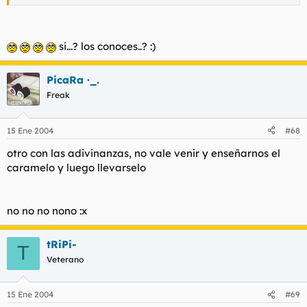
si...? los conoces..? :)
PicaRa ·_.
Freak
15 Ene 2004
#68
otro con las adivinanzas, no vale venir y enseñarnos el
caramelo y luego llevarselo
no no no nono :x
tRiPi-
T
Veterano
15 Ene 2004
#69