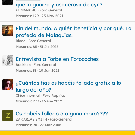
n
que la guarra y asquerosa de cyn?
c
FUMANCHU
Foro General
u
Masunos
129
25 May 2021
e
Fin del mundo. A quién beneficia y por qué. La
s
profecía de Malaquías.
t
Blood
Foro General
Masunos
85
31 Jul 2025
Entrevista a Torbe en Forocoches
Backlum
Foro General
Masunos
33
10 Jun 2021
¿Cuántas tías os habéis follado gratix a lo
largo del año?
Chico_normal
Foro Rapiñas
Masunos
277
16 Ene 2012
Os habeis follado a alguna mora????
Z
ZAKARIAS SMITH
Foro General
Masunos
90
27 Mar 2006