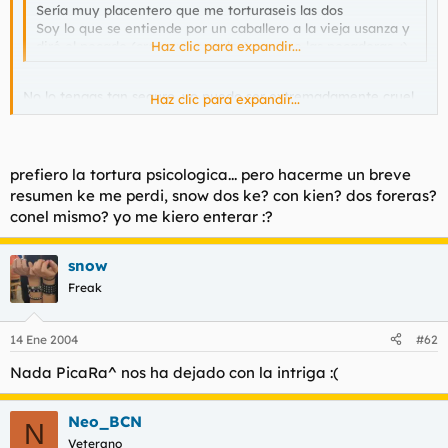
Sería muy placentero que me torturaseis las dos
Soy lo que se entiende por un caballero a la vieja usanza y
diré el pecado (creo que son dos) pero no las pecadoras. :)
Haz clic para expandir...
No lo tengas tan seguro, yo puedo ser extremadamente cruel
Haz clic para expandir...
en la tortura y sospecho que PicaRa^ puede darme lecciones a
mí de como torturar mejor.
El pecado sin las pecadoras pierde fuerza. No seas malo.
prefiero la tortura psicologica... pero hacerme un breve
resumen ke me perdi, snow dos ke? con kien? dos foreras?
conel mismo? yo me kiero enterar :?
snow
Freak
14 Ene 2004
#62
Nada PicaRa^ nos ha dejado con la intriga :(
Neo_BCN
N
Veterano