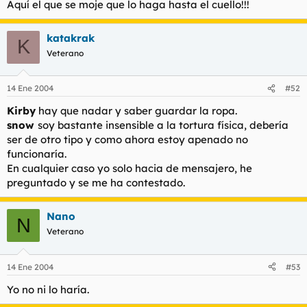
Aquí el que se moje que lo haga hasta el cuello!!!
t
o
e
m
katakrak
a
K
Veterano
14 Ene 2004
#52
Kirby
hay que nadar y saber guardar la ropa.
snow
soy bastante insensible a la tortura física, debería
ser de otro tipo y como ahora estoy apenado no
funcionaría.
En cualquier caso yo solo hacia de mensajero, he
preguntado y se me ha contestado.
Nano
N
Veterano
14 Ene 2004
#53
Yo no ni lo haría.