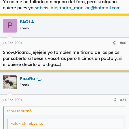
Yo no me he follado a ninguna del foro, pero si alguna
quiere pues ya
sabeis...alejandro_manson@hotmail.com
PAOLA
P
Freak
14 Ene 2004
#60
Snow,Picara...jejejeje yo tambien me tiraria de los pelos
por saberlo si fueseis vosotras pero hicimos un pacto y...si
el quiere decirlo q lo diga...:)
PicaRa ·_.
Freak
14 Ene 2004
#61
snow rebuznó:
katakrak rebuznó: