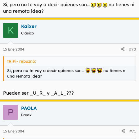
Si, pero no te voy a decir quienes son...
no tienes ni
una remota idea?
Kaixer
K
Clásico
15 Ene 2004
#70
tRiPi- rebuznó:
Si, pero no te voy a decir quienes son...
no tienes ni
una remota idea?
Pueden ser _U_R_ y _A_L_???
PAOLA
P
Freak
15 Ene 2004
#71