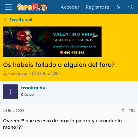
Acceder
Regístrate
Foro General
Os habeis follado a alguien del foro?
I
F
kerkhoven
13 Ene 2004
n
e
i
c
trankachu
T
c
h
Clásico
i
a
a
d
d
e
14 Ene 2004
#51
o
i
r
n
Oyeeee!!! que es esto de tirar la piedra y esconder la
d
i
mano???
e
c
l
i