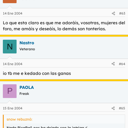
14 Ene 2004
#63
Lo que esta claro es que me adoráis, vosotras, mujeres del
foro, me amáis y deseáis, lo demás son tonterías.
Nastro
N
Veterano
14 Ene 2004
#64
io tb me e kedado con las ganas
PAOLA
P
Freak
15 Ene 2004
#65
snow rebuznó:
Nada PicaRa^ nos ha dejado con la intriga :(