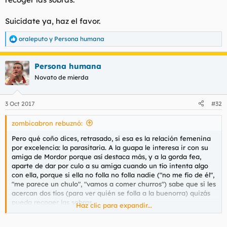
Suicídate ya, haz el favor.
oraleputo
y
Persona humana
R
e
a
Persona humana
c
c
Novato de mierda
i
o
n
3 Oct 2017
#32
e
s
zombicabron rebuznó:
:
Pero qué coño dices, retrasado, si esa es la relación femenina
por excelencia: la parasitaria. A la guapa le interesa ir con su
amiga de Mordor porque así destaca más, y a la gorda fea,
aparte de dar por culo a su amiga cuando un tío intenta algo
con ella, porque si ella no folla no folla nadie ("no me fío de él",
"me parece un chulo", "vamos a comer churros") sabe que si les
acercan dos tíos (para ver quién se folla a la buenorra) quizás
pueda recoger las sobras.
Haz clic para expandir...
Suicídate ya, haz el favor.