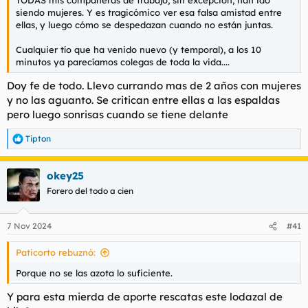
TODAS mis compañeras de trabajo, sin excepción, han ido
siendo mujeres. Y es tragicómico ver esa falsa amistad entre
ellas, y luego cómo se despedazan cuando no están juntas.
Cualquier tío que ha venido nuevo (y temporal), a los 10
minutos ya parecíamos colegas de toda la vida....
Doy fe de todo. Llevo currando mas de 2 años con mujeres
y no las aguanto. Se critican entre ellas a las espaldas
pero luego sonrisas cuando se tiene delante
Tipton
R
e
a
okey25
c
c
Forero del todo a cien
i
o
n
7 Nov 2024
#41
e
s
Paticorto rebuznó:
:
Porque no se las azota lo suficiente.
Y para esta mierda de aporte rescatas este lodazal de