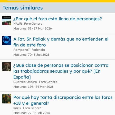
t
Temas similares
i
q
u
¿Por qué el foro está lleno de personajes?
e
HAdR
Foro General
t
Masunos
35
27 Mar 2026
a
s
A l'at. Sr. Pollak y demás que no entienden el
fin de este foro
RampanaT
Valencia
Masunos
70
3 Jun 2026
¿Qué clase de personas se posicionan contra
las trabajadoras sexuales y por qué? [En
España]
Guardia Oscuro
Foro General
Masunos
129
24 Mar 2026
Por qué hay tanta discrepancia entre los foros
+18 y el general?
karls
Foro General
Masunos
77
9 Feb 2026