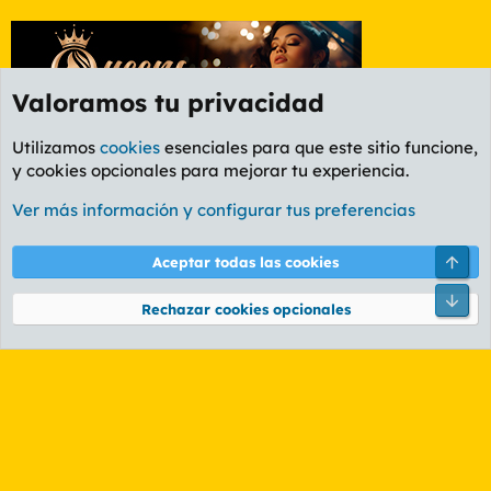
Valoramos tu privacidad
Utilizamos
cookies
esenciales para que este sitio funcione,
y cookies opcionales para mejorar tu experiencia.
Foro Rapiñas
Ver más información y configurar tus preferencias
Cookies
PL OLDSTYLE AMARILLO
Cambiar fuente
Español (ES)
Arri
Aceptar todas las cookies
Contáctanos
Términos y reglas
Política de privacidad
Ayuda
R
Pie
S
Rechazar cookies opcionales
S
®
Community platform by XenForo
© 2010-2026 XenForo Ltd.