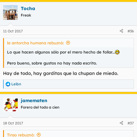
Tocha
Freak
11 Oct 2017
#36
la antorcha humana rebuznó:
Lo que hacen algunos sólo por el mero hecho de follar...
Pero bueno, sobre gustos no hay nada escrito.
Hay de todo, hay gorditas que la chupan de miedo.
Leibn
R
e
a
jamematen
c
c
Forero del todo a cien
i
o
n
18 Oct 2017
#37
e
s
Tirao rebuznó:
: