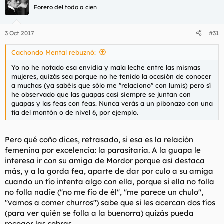
Forero del todo a cien
3 Oct 2017
#31
Cachondo Mental rebuznó:
Yo no he notado esa envidia y mala leche entre las mismas
mujeres, quizás sea porque no he tenido la ocasión de conocer
a muchas (ya sabéis que sólo me "relaciono" con lumis) pero sí
he observado que las guapas casi siempre se juntan con
guapas y las feas con feas. Nunca verás a un pibonazo con una
tía del montón o de nivel 6, por ejemplo.
Pero qué coño dices, retrasado, si esa es la relación
femenina por excelencia: la parasitaria. A la guapa le
interesa ir con su amiga de Mordor porque así destaca
más, y a la gorda fea, aparte de dar por culo a su amiga
cuando un tío intenta algo con ella, porque si ella no folla
no folla nadie ("no me fío de él", "me parece un chulo",
"vamos a comer churros") sabe que si les acercan dos tíos
(para ver quién se folla a la buenorra) quizás pueda
recoger las sobras.