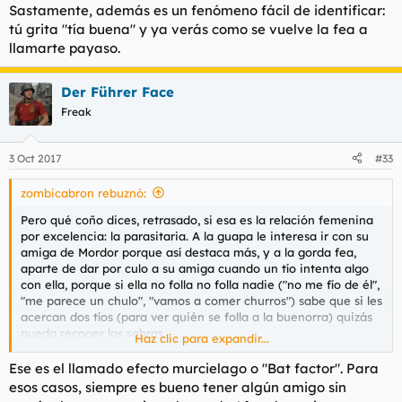
Sastamente, además es un fenómeno fácil de identificar:
tú grita "tía buena" y ya verás como se vuelve la fea a
llamarte payaso.
Der Führer Face
Freak
3 Oct 2017
#33
zombicabron rebuznó:
Pero qué coño dices, retrasado, si esa es la relación femenina
por excelencia: la parasitaria. A la guapa le interesa ir con su
amiga de Mordor porque así destaca más, y a la gorda fea,
aparte de dar por culo a su amiga cuando un tío intenta algo
con ella, porque si ella no folla no folla nadie ("no me fío de él",
"me parece un chulo", "vamos a comer churros") sabe que si les
acercan dos tíos (para ver quién se folla a la buenorra) quizás
pueda recoger las sobras.
Haz clic para expandir...
Suicídate ya, haz el favor.
Ese es el llamado efecto murcielago o "Bat factor". Para
esos casos, siempre es bueno tener algún amigo sin