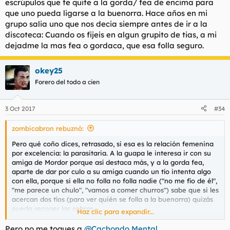
escrúpulos que te quite a la gorda/ fea de encima para
que uno pueda ligarse a la buenorra. Hace años en mi
grupo salia uno que nos decia siempre antes de ir a la
discoteca: Cuando os fijeis en algun grupito de tias, a mi
dejadme la mas fea o gordaca, que esa folla seguro.
okey25
Forero del todo a cien
3 Oct 2017
#34
zombicabron rebuznó:
Pero qué coño dices, retrasado, si esa es la relación femenina
por excelencia: la parasitaria. A la guapa le interesa ir con su
amiga de Mordor porque así destaca más, y a la gorda fea,
aparte de dar por culo a su amiga cuando un tío intenta algo
con ella, porque si ella no folla no folla nadie ("no me fío de él",
"me parece un chulo", "vamos a comer churros") sabe que si les
acercan dos tíos (para ver quién se folla a la buenorra) quizás
pueda recoger las sobras.
Haz clic para expandir...
Suicídate ya, haz el favor.
Pero no me toques a
@Cachondo Mental
.