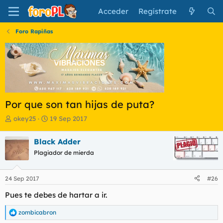
Acceder
Regístrate
Foro Rapiñas
Por que son tan hijas de puta?
I
F
okey25
19 Sep 2017
n
e
i
c
Black Adder
c
h
Plagiador de mierda
i
a
a
d
d
e
24 Sep 2017
#26
o
i
r
n
Pues te debes de hartar a ir.
d
i
e
c
zombicabron
R
l
i