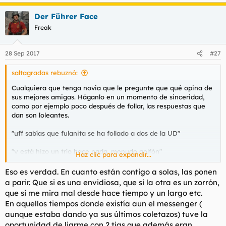
e
t
o
a
e
Der Führer Face
c
m
c
Freak
a
i
o
n
28 Sep 2017
#27
e
s
saltagradas rebuznó:
:
Cualquiera que tenga novia que le pregunte que qué opina de
sus mejores amigas. Háganlo en un momento de sinceridad,
como por ejemplo poco después de follar, las respuestas que
dan son loleantes.
"uff sabías que fulanita se ha follado a dos de la UD"
"y está hizo un trío hace nada, menudo golfón"
Haz clic para expandir...
Lo jodido es ponerte a pensar en lo que te esconde ella. Pero
Eso es verdad. En cuanto están contigo a solas, las ponen
después de llenarle la boca de carne se te pasa rápido.
a parir. Que si es una envidiosa, que si la otra es un zorrón,
que si me mira mal desde hace tiempo y un largo etc.
En aquellos tiempos donde existía aun el messenger (
aunque estaba dando ya sus últimos coletazos) tuve la
oportunidad de liarme con 2 tias que además eran