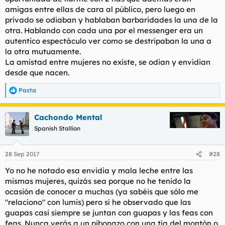
amigas entre ellas de cara al público, pero luego en
privado se odiaban y hablaban barbaridades la una de la
otra. Hablando con cada una por el messenger era un
autentico espectáculo ver como se destripaban la una a
la otra mutuamente.
La amistad entre mujeres no existe, se odian y envidian
desde que nacen.
Pasta
R
e
a
Cachondo Mental
c
c
Spanish Stallion
i
o
n
28 Sep 2017
#28
e
s
Yo no he notado esa envidia y mala leche entre las
:
mismas mujeres, quizás sea porque no he tenido la
ocasión de conocer a muchas (ya sabéis que sólo me
"relaciono" con lumis) pero sí he observado que las
guapas casi siempre se juntan con guapas y las feas con
feas. Nunca verás a un pibonazo con una tía del montón o