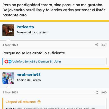
Pero no por dignidad torera, sino porque no me gustaba.
De jovencito perdí líos y follercios varios por tener el listón
bastante alto.
Paticorto
Forero del todo a cien
4 Nov 2024
#39
Porque no se las azota lo suficiente.
Valefor
,
Sonic88
y
Deacon St. John
R
e
a
mralmeria95
c
c
Aborto de Forero
i
o
n
5 Nov 2024
#40
e
s
Césped Alí rebuznó:
: