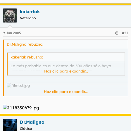
kakerlak
Veterano
9 Jun 2005
#21
Dr.Maligno rebuznó:
kakerlak rebuznó:
Lo más probable es que dentro de 500 años sólo haya
insectos y bacterias sobre la faz de la tierra.
Haz clic para expandir...
Haz clic para expandir...
Dr.Maligno
Clásico