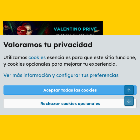
Valoramos tu privacidad
Utilizamos
cookies
esenciales para que este sitio funcione,
y cookies opcionales para mejorar tu experiencia.
Foro General
Ver más información y configurar tus preferencias
Cookies
PL OLDSTYLE AMARILLO
Cambiar fuente
Español (ES)
Arri
Aceptar todas las cookies
Contáctanos
Términos y reglas
Política de privacidad
Ayuda
R
Pie
S
Rechazar cookies opcionales
S
®
Community platform by XenForo
© 2010-2026 XenForo Ltd.