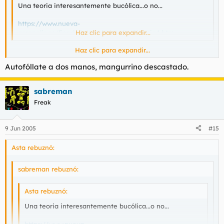
Una teoria interesantemente bucólica...o no...
https://www.nueva-
acropolis.es/FondoCultural/ciencia/Ciencia4.htm
Haz clic para expandir...
Haz clic para expandir...
Eso es una secta.
Autofóllate a dos manos, mangurrino descastado.
sabreman
Freak
9 Jun 2005
#15
Asta rebuznó:
sabreman rebuznó:
Asta rebuznó:
Una teoria interesantemente bucólica...o no...
https://www.nueva-