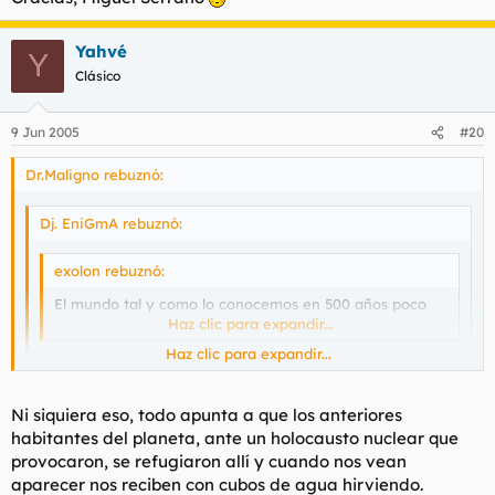
Yahvé
Y
Clásico
9 Jun 2005
#20
Dr.Maligno rebuznó:
Dj. EniGmA rebuznó:
exolon rebuznó:
El mundo tal y como lo conocemos en 500 años poco
tendrá que ver con el actual que todos conocemos...
Haz clic para expandir...
Haz clic para expandir...
A saber al paso q vamos donde estara el mundo dentro de
500 años...
Haz clic para expandir...
Ni siquiera eso, todo apunta a que los anteriores
habitantes del planeta, ante un holocausto nuclear que
Siempre nos quedará el interior de la tierra.
provocaron, se refugiaron allí y cuando nos vean
aparecer nos reciben con cubos de agua hirviendo.
Gracias, Miguel Serrano