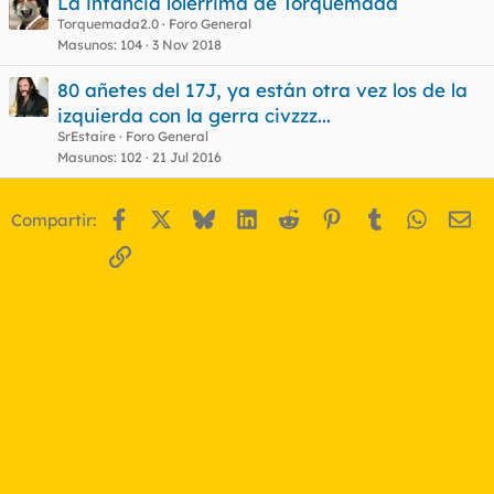
La infancia lolérrima de Torquemada
Torquemada2.0
Foro General
o
Masunos
104
3 Nov 2018
80 añetes del 17J, ya están otra vez los de la
izquierda con la gerra civzzz...
SrEstaire
Foro General
Masunos
102
21 Jul 2016
Facebook
X
Bluesky
LinkedIn
Reddit
Pinterest
Tumblr
WhatsA
Em
Compartir:
Enlace