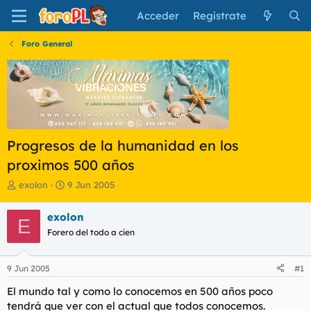
Acceder
Regístrate
Foro General
Progresos de la humanidad en los
proximos 500 años
I
F
exolon
9 Jun 2005
n
e
i
c
exolon
E
c
h
Forero del todo a cien
i
a
a
d
d
e
9 Jun 2005
#1
o
i
r
n
El mundo tal y como lo conocemos en 500 años poco
d
i
tendrá que ver con el actual que todos conocemos.
e
c