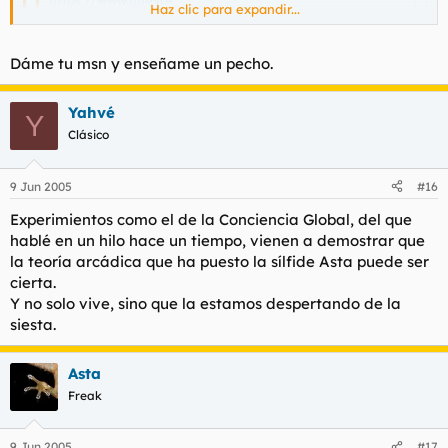
Haz clic para expandir...
acropolis.es/FondoCultural/ciencia/Ciencia4.htm
Haz clic para expandir...
Haz clic para expandir...
Dáme tu msn y enseñame un pecho.
Eso es una secta.
Autofóllate a dos manos, mangurrino descastado.
Yahvé
Y
Clásico
9 Jun 2005
#16
Experimientos como el de la Conciencia Global, del que
hablé en un hilo hace un tiempo, vienen a demostrar que
la teoría arcádica que ha puesto la sílfide Asta puede ser
cierta.
Y no solo vive, sino que la estamos despertando de la
siesta.
Asta
Freak
9 Jun 2005
#17