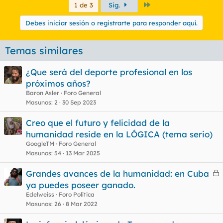
Último
1 de 3
Sig.
Debes iniciar sesión o registrarte para responder aquí.
Temas similares
¿Que será del deporte profesional en los
próximos años?
Baron Asler
Foro General
Masunos
2
30 Sep 2023
Creo que el futuro y felicidad de la
humanidad reside en la LÓGICA (tema serio)
GoogleTM
Foro General
Masunos
54
13 Mar 2025
Grandes avances de la humanidad: en Cuba
e
ya puedes poseer ganado.
r
Edelweiss
Foro Política
r
Masunos
26
8 Mar 2022