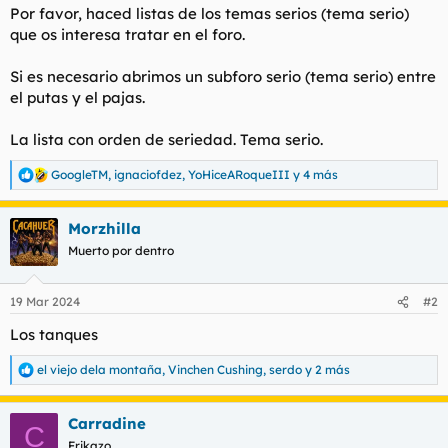
Por favor, haced listas de los temas serios (tema serio)
l
i
que os interesa tratar en el foro.
t
o
e
m
Si es necesario abrimos un subforo serio (tema serio) entre
a
el putas y el pajas.
La lista con orden de seriedad. Tema serio.
GoogleTM
,
ignaciofdez
,
YoHiceARoqueIII
y 4 más
R
e
a
Morzhilla
c
c
Muerto por dentro
i
o
n
19 Mar 2024
#2
e
s
Los tanques
:
el viejo dela montaña
,
Vinchen Cushing
,
serdo
y 2 más
R
e
a
Carradine
c
C
c
Frikazo