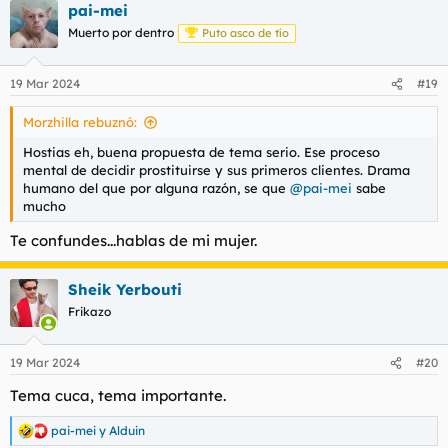
pai-mei
c
c
Muerto por dentro
Puto asco de tío
i
o
n
19 Mar 2024
#19
e
s
Morzhilla rebuznó:
:
Hostias eh, buena propuesta de tema serio. Ese proceso
mental de decidir prostituirse y sus primeros clientes. Drama
humano del que por alguna razón, se que
@pai-mei
sabe
mucho
Te confundes...hablas de mi mujer.
Sheik Yerbouti
Frikazo
19 Mar 2024
#20
Tema cuca, tema importante.
pai-mei
y
Alduin
R