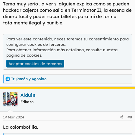
s
Tema muy serio , a ver si alguien explica como se pueden
:
hackear cajeros como salía en Terminator II, la escena de
dinero fácil y poder sacar billetes para mi de forma
totalmente ilegal y punible.
Para ver este contenido, necesitaremos su consentimiento para
configurar cookies de terceros.
Para obtener información más detallada, consulte nuestra
página de cookies
.
Aceptar cookies de terceros
Trujamán
y
Agobiao
R
e
a
Alduin
c
c
Frikazo
i
o
n
19 Mar 2024
#8
e
s
La colombofilia.
: