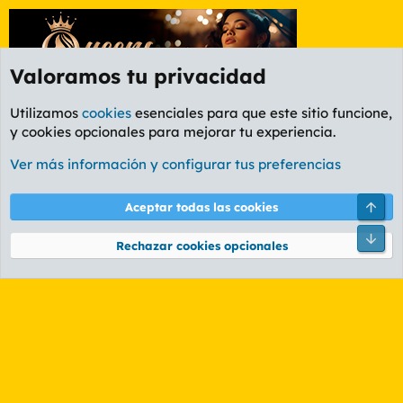
Valoramos tu privacidad
Utilizamos
cookies
esenciales para que este sitio funcione,
y cookies opcionales para mejorar tu experiencia.
Foro General
Ver más información y configurar tus preferencias
Cookies
PL OLDSTYLE AMARILLO
Cambiar fuente
Español (ES)
Arri
Aceptar todas las cookies
Contáctanos
Términos y reglas
Política de privacidad
Ayuda
R
Pie
S
Rechazar cookies opcionales
S
®
Community platform by XenForo
© 2010-2026 XenForo Ltd.