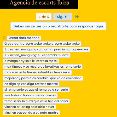
Último
1 de 3
Sig.
Debes iniciar sesión o registrarte para responder aquí.
E
0read dark meando
t
0read dark progre woke woke progre woke woke
i
1. vinchen_monguing subnormal premium progre-woke
q
1. vinchen_monguing: su esperada muerte
u
a mongolday sólo le interesa messi
e
t
max fimoso y su receta de lavativas es tema serio
a
max y su pilila fimosa infantil es tema serio
s
moporday paralítico cerebral que va de eminencia
no diga spizoo diga retraso mental
si tema serio es que el tema va a ser serio
sois todos gilipollas menos nueces
tema serio: lo puta que es la hija del haba
vinchen cruissing hostiable 4ever
vinchen paseando a su puta madre