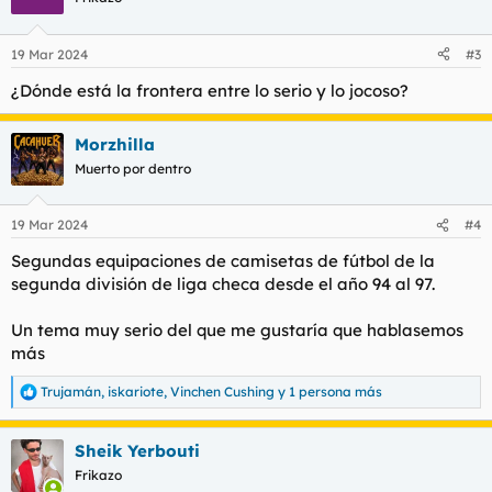
i
o
n
19 Mar 2024
#3
e
s
¿Dónde está la frontera entre lo serio y lo jocoso?
:
Morzhilla
Muerto por dentro
19 Mar 2024
#4
Segundas equipaciones de camisetas de fútbol de la
segunda división de liga checa desde el año 94 al 97.
Un tema muy serio del que me gustaría que hablasemos
más
Trujamán
,
iskariote
,
Vinchen Cushing
y 1 persona más
R
e
a
Sheik Yerbouti
c
c
Frikazo
i