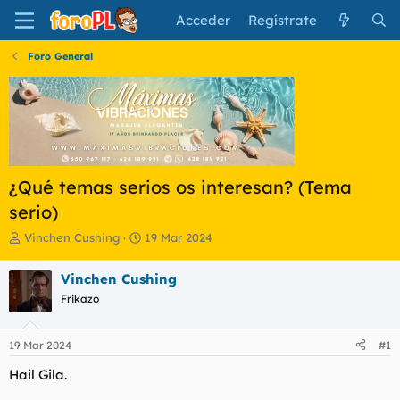
Acceder
Regístrate
Foro General
¿Qué temas serios os interesan? (Tema
serio)
I
F
Vinchen Cushing
19 Mar 2024
n
e
i
c
Vinchen Cushing
c
h
Frikazo
i
a
a
d
d
e
19 Mar 2024
#1
o
i
r
n
Hail Gila.
d
i
e
c