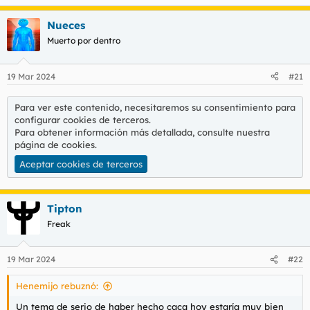
e
a
Nueces
c
c
Muerto por dentro
i
o
n
19 Mar 2024
#21
e
s
:
Para ver este contenido, necesitaremos su consentimiento para
configurar cookies de terceros.
Para obtener información más detallada, consulte nuestra
página de cookies
.
Aceptar cookies de terceros
Tipton
Freak
19 Mar 2024
#22
Henemijo rebuznó:
Un tema de serio de haber hecho caca hoy estaría muy bien