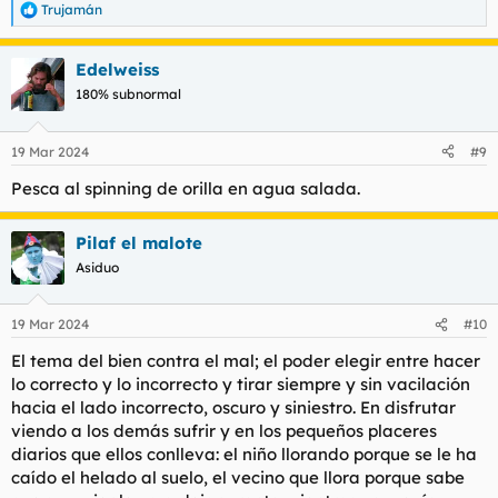
Trujamán
R
e
a
Edelweiss
c
c
180% subnormal
i
o
n
19 Mar 2024
#9
e
s
Pesca al spinning de orilla en agua salada.
:
Pilaf el malote
Asiduo
19 Mar 2024
#10
El tema del bien contra el mal; el poder elegir entre hacer
lo correcto y lo incorrecto y tirar siempre y sin vacilación
hacia el lado incorrecto, oscuro y siniestro. En disfrutar
viendo a los demás sufrir y en los pequeños placeres
diarios que ellos conlleva: el niño llorando porque se le ha
caído el helado al suelo, el vecino que llora porque sabe