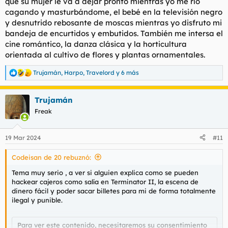
que su mujer le va a dejar pronto mientras yo me río
cagando y masturbándome, el bebé en la televisión negro
y desnutrido rebosante de moscas mientras yo disfruto mi
bandeja de encurtidos y embutidos. También me intersa el
cine romántico, la danza clásica y la horticultura
orientada al cultivo de flores y plantas ornamentales.
Trujamán
,
Harpo
,
Travelord
y 6 más
R
e
a
Trujamán
c
c
Freak
i
o
n
19 Mar 2024
#11
e
s
Codeisan de 20 rebuznó:
:
Tema muy serio , a ver si alguien explica como se pueden
hackear cajeros como salía en Terminator II, la escena de
dinero fácil y poder sacar billetes para mi de forma totalmente
ilegal y punible.
Para ver este contenido, necesitaremos su consentimiento