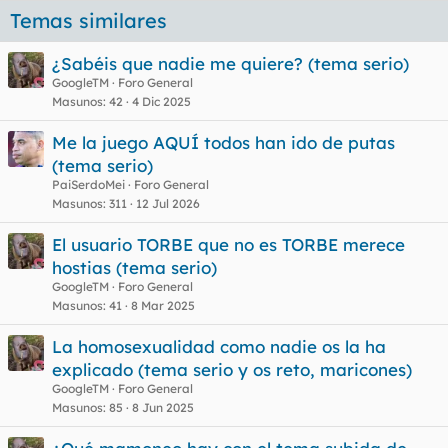
Temas similares
¿Sabéis que nadie me quiere? (tema serio)
GoogleTM
Foro General
Masunos
42
4 Dic 2025
Me la juego AQUÍ todos han ido de putas
(tema serio)
PaiSerdoMei
Foro General
Masunos
311
12 Jul 2026
El usuario TORBE que no es TORBE merece
hostias (tema serio)
GoogleTM
Foro General
Masunos
41
8 Mar 2025
La homosexualidad como nadie os la ha
explicado (tema serio y os reto, maricones)
GoogleTM
Foro General
Masunos
85
8 Jun 2025