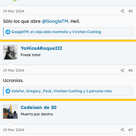
o
n
19 Mar 2024
#5
e
s
Sólo los que abre
@GoogleTM
. Heil.
:
GoogleTM
,
el viejo dela montaña
y
Vinchen Cushing
R
e
a
YoHiceARoqueIII
c
c
Freak total
i
o
n
19 Mar 2024
#6
e
s
Ucronías.
:
Valefor
,
Gregory_Peck
,
Vinchen Cushing
y 1 persona más
R
e
a
Codeisan de 20
c
c
Muerto por dentro
i
o
n
19 Mar 2024
#7
e