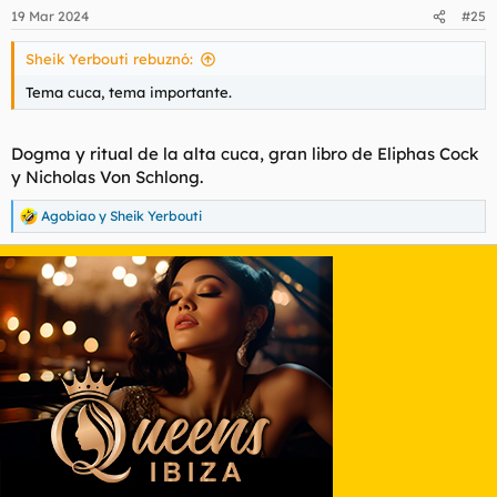
19 Mar 2024
#25
Sheik Yerbouti rebuznó:
Tema cuca, tema importante.
Dogma y ritual de la alta cuca, gran libro de Eliphas Cock
y Nicholas Von Schlong.
Agobiao
y
Sheik Yerbouti
R
e
a
c
c
i
o
n
e
s
: