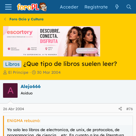
Acceder
Regístrate
Foro Ocio y Cultura
¿Que tipo de libros suelen leer?
Libros
I
F
El Principe
30 Mar 2004
n
e
i
c
Alejo666
A
c
h
Asiduo
i
a
a
d
d
e
26 Abr 2004
#76
o
i
r
n
ENiGMA rebuznó:
d
i
e
c
Yo solo leo libros de electronica, de unix, de protocolos, de
l
i
programacion, de ciencia, ...etc. En cuanto a los de literatura,