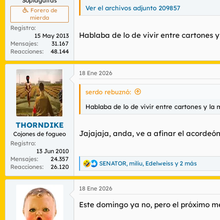
Soplagaitas
Ver el archivos adjunto 209857
Forero de
mierda
Registro
Hablaba de lo de vivir entre cartones y
15 May 2013
Mensajes
31.167
Reacciones
48.144
18 Ene 2026
serdo rebuznó:
Hablaba de lo de vivir entre cartones y la 
THORNDIKE
Jajajaja, anda, ve a afinar el acordeón
Cojones de fogueo
Registro
13 Jun 2010
Mensajes
24.357
SENATOR
,
miliu
,
Edelweiss
y 2 más
R
Reacciones
26.120
e
a
18 Ene 2026
c
c
Este domingo ya no, pero el próximo me 
i
o