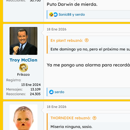
Reacciones
30.700
Puto Darwin de mierda.
Sonic88
y
serdo
R
e
a
18 Ene 2026
c
c
i
En plan!! rebuznó:
o
n
Este domingo ya no, pero el próximo me sui
e
s
Troy McClon
:
Ya me pongo una alarma para recordárt
Frikazo
Registro
13 Ene 2024
Mensajes
13.109
serdo
R
Reacciones
24.305
e
a
18 Ene 2026
c
c
i
THORNDIKE rebuznó:
o
n
Miseria ninguna, sosio.