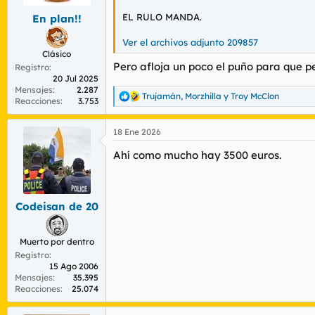
e
s
EL RULO MANDA.
En plan!!
:
Ver el archivos adjunto 209857
Clásico
Pero afloja un poco el puño para que pe
Registro
20 Jul 2025
Mensajes
2.287
Trujamán
,
Morzhilla
y
Troy McClon
R
Reacciones
3.753
e
a
18 Ene 2026
c
c
Ahí como mucho hay 3500 euros.
i
o
n
e
s
Codeisan de 20
:
Muerto por dentro
Registro
15 Ago 2006
Mensajes
35.395
Reacciones
25.074