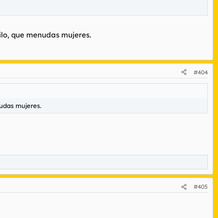
hilo, que menudas mujeres.
#404
nudas mujeres.
#405