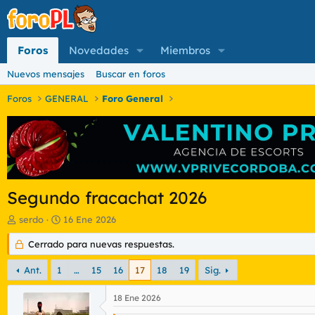
Foros
Novedades
Miembros
Nuevos mensajes
Buscar en foros
Foros
GENERAL
Foro General
Segundo fracachat 2026
I
F
serdo
16 Ene 2026
n
e
i
Cerrado para nuevas respuestas.
c
c
h
i
a
Ant.
1
…
15
16
17
18
19
Sig.
a
d
d
e
18 Ene 2026
o
i