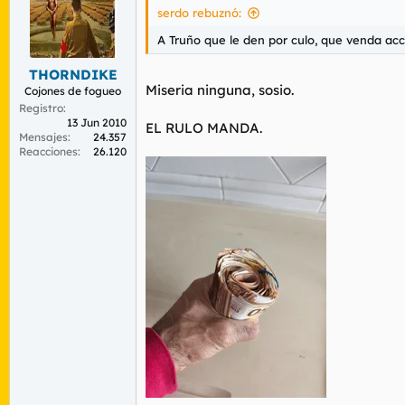
r
n
serdo rebuznó:
d
i
e
c
A Truño que le den por culo, que venda acci
l
i
t
o
THORNDIKE
e
Miseria ninguna, sosio.
Cojones de fogueo
m
Registro
a
13 Jun 2010
EL RULO MANDA.
Mensajes
24.357
Reacciones
26.120