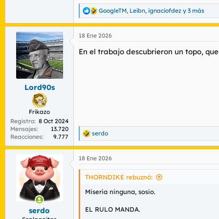
GoogleTM
,
Leibn
,
ignaciofdez
y 3 más
R
e
a
18 Ene 2026
c
c
En el trabajo descubrieron un topo, qu
i
o
n
e
s
Lord90s
:
Frikazo
Registro
8 Oct 2024
Mensajes
13.720
serdo
R
Reacciones
9.777
e
a
18 Ene 2026
c
c
i
THORNDIKE rebuznó:
o
n
Miseria ninguna, sosio.
e
s
EL RULO MANDA.
serdo
: