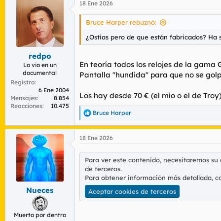
18 Ene 2026
Bruce Harper rebuznó:
¿Ostias pero de que están fabricados? Ha 
redpo
En teoría todos los relojes de la gama G
Lo vio en un
documental
Pantalla "hundida" para que no se gol
Registro
6 Ene 2004
Los hay desde 70 € (el mío o el de Troy)
Mensajes
8.854
Reacciones
10.475
Bruce Harper
R
e
a
18 Ene 2026
c
c
i
Para ver este contenido, necesitaremos su
o
de terceros.
n
Para obtener información más detallada, c
e
s
Nueces
Aceptar cookies de terceros
:
Muerto por dentro