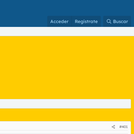
Acceder
Regístrate
Buscar
#401