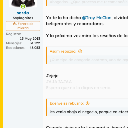
Abogados....¿Que proceso me recomendáis
r
n
d
i
serdo
e
c
Ya te lo ha dicho
@Troy McClon
, olvída
l
i
Soplagaitas
t
o
beligerantes y reparadoras.
Forero de
e
mierda
m
Registro
Y la próxima vez mira las reseñas de l
a
15 May 2013
Mensajes
31.122
Reacciones
48.053
Asam rebuznó:
¿Que tipo de abogado contrato, uno de aq
Jejeje
JAJAJAJAA
Espero que no lo digas en serio.
Edelweiss rebuznó:
les venia abajo el negocio, porque en efe
Cuando vivía en la Lombardia, hace 4 a