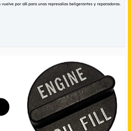
 vuelve por allí para unas represalias beligerantes y reparadoras.
on tarjeta. Podías pagar sin problema incluso el café de un euro.
nciona porque aquí no declara ni el tato.