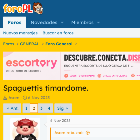
Foros
Novedades
Miembros
Nuevos mensajes
Buscar en foros
Foros
GENERAL
Foro General
Spaguettis timandome.
I
F
Asam
6 Nov 2025
n
e
Ant.
1
2
3
4
Sig.
i
c
c
h
i
a
6 Nov 2025
a
d
d
e
Asam rebuznó:
o
i