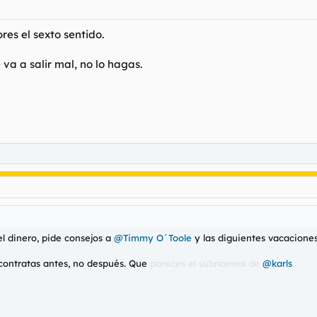
res el sexto sentido.
 va a salir mal, no lo hagas.
del dinero, pide consejos a
@Timmy O´Toole
y las diguientes vacaciones
 contratas antes, no después. Que
pareces el subnormal de
@karls
.