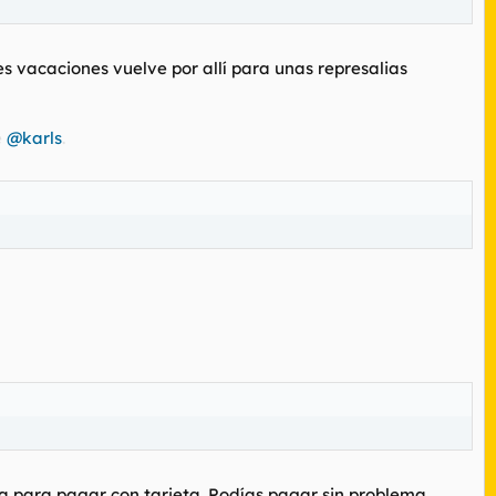
es vacaciones vuelve por allí para unas represalias
e
@karls
.
ra para pagar con tarjeta. Podías pagar sin problema