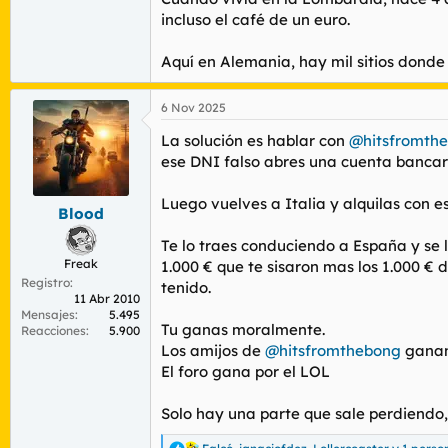
incluso el café de un euro.
Aquí en Alemania, hay mil sitios donde
6 Nov 2025
La solución es hablar con
@hitsfromth
ese DNI falso abres una cuenta bancaria
Luego vuelves a Italia y alquilas con 
Blood
Te lo traes conduciendo a España y se l
Freak
1.000 € que te sisaron mas los 1.000 € 
Registro
tenido.
11 Abr 2010
Mensajes
5.495
Tu ganas moralmente.
Reacciones
5.900
Los amijos de
@hitsfromthebong
ganan
El foro gana por el LOL
Solo hay una parte que sale perdiendo, 