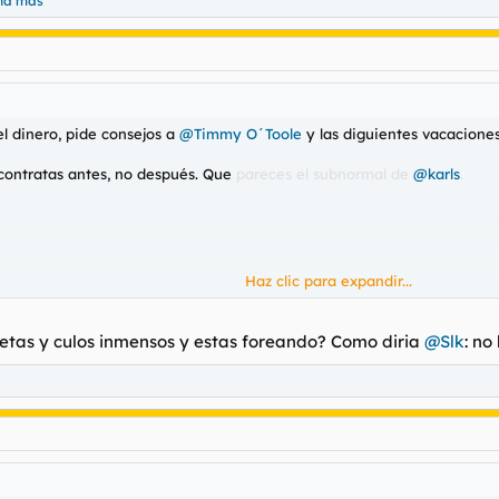
na más
del dinero, pide consejos a
@Timmy O´Toole
y las diguientes vacaciones
 contratas antes, no después. Que
pareces el subnormal de
@karls
.
Haz clic para expandir...
tetas y culos inmensos y estas foreando? Como diria
@Slk
: no
o así, ya era obligatorio que todo establecimiento tuviera para pagar c
 tienen, te ponen una compra mínima o directamente te dicen que no fu