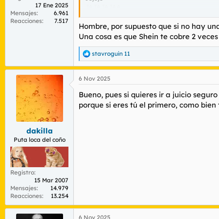
17 Ene 2025
JAJAJAJAA
Mensajes
6.961
Espero que no lo digas en serio.
Reacciones
7.517
Hombre, por supuesto que si no hay una
Una cosa es que Shein te cobre 2 veces
Cuando vivía en la Lombardia, hace 4 años 
stavroguin 11
R
e
Aquí en Alemania, hay mil sitios donde no
a
6 Nov 2025
c
c
Bueno, pues si quieres ir a juicio segu
i
o
porque si eres tú el primero, como bien 
n
e
s
dakilla
:
Puta loca del coño
Registro
15 Mar 2007
Mensajes
14.979
Reacciones
13.254
6 Nov 2025