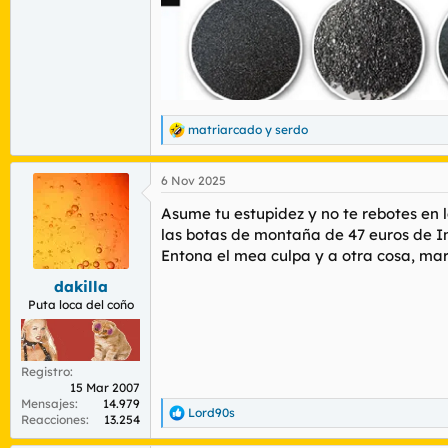
matriarcado
y
serdo
R
e
a
6 Nov 2025
c
c
Asume tu estupidez y no te rebotes en 
i
o
las botas de montaña de 47 euros de In
n
Entona el mea culpa y a otra cosa, mar
e
s
dakilla
:
Puta loca del coño
Registro
15 Mar 2007
Mensajes
14.979
Lord90s
R
Reacciones
13.254
e