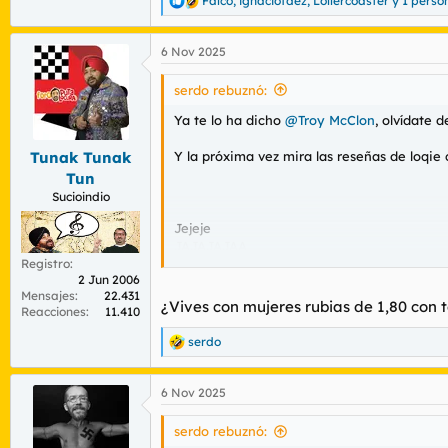
Falcó
,
ignaciofdez
,
Lollercoaster
y 1 perso
R
e
a
6 Nov 2025
c
c
i
serdo rebuznó:
o
n
Ya te lo ha dicho
@Troy McClon
, olvídate 
e
s
Y la próxima vez mira las reseñas de loqie
Tunak Tunak
:
Tun
Sucioindio
Jejeje
JAJAJAJAA
Espero que no lo digas en serio.
Registro
2 Jun 2006
Mensajes
22.431
¿Vives con mujeres rubias de 1,80 con 
Reacciones
11.410
Cuando vivía en la Lombardia, hace 4 años 
serdo
R
e
Aquí en Alemania, hay mil sitios donde no
a
6 Nov 2025
c
c
i
serdo rebuznó:
o