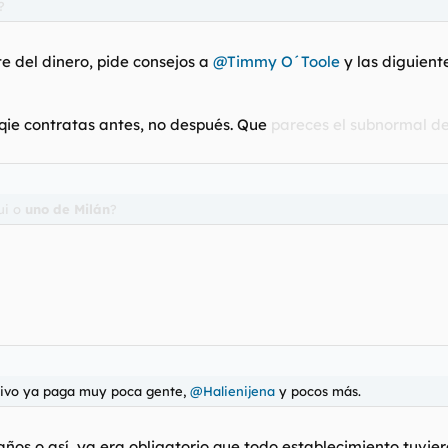
?
te del dinero, pide consejos a
@Timmy O´Toole
y las diguient
oqie contratas antes, no después. Que
pareces el subnormal d
ui o
uno de Milán
?
ctivo ya paga muy poca gente,
@Halienijena
y pocos más.
ños o así, ya era obligatorio que todo establecimiento tuvie