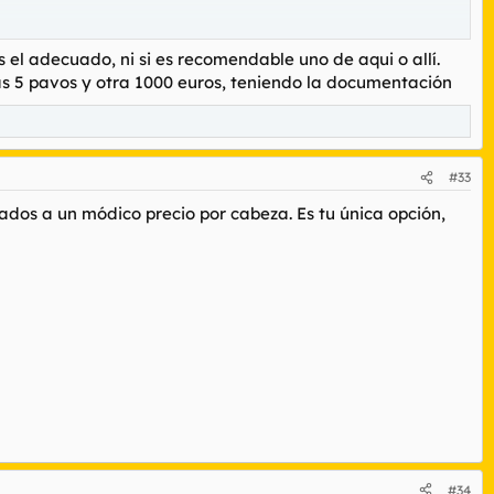
el adecuado, ni si es recomendable uno de aqui o allí.
as 5 pavos y otra 1000 euros, teniendo la documentación
on tarjeta. Podías pagar sin problema incluso el café de un euro.
nciona porque aquí no declara ni el tato.
#33
ados a un módico precio por cabeza. Es tu única opción,
#34