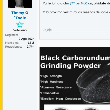
n
Ya te lo ha dicho
@Troy McClon
, olvídate 
e
s
Y la próxima vez mira las reseñas de loqie
Timmy O
:
´Toole
Jejeje
Veterano
JAJAJAJAA
Registro
Espero que no lo digas en serio.
2 Ago 2024
Mensajes
1.513
Reacciones
2.794
Cuando vivía en la Lombardia, hace 4 años 
Aquí en Alemania, hay mil sitios donde no