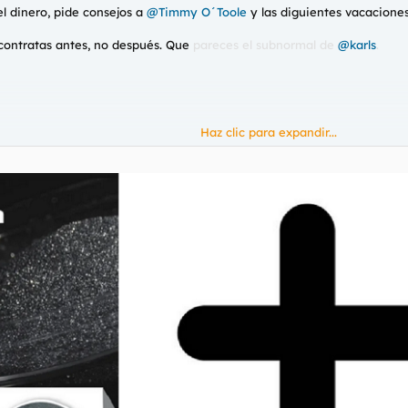
del dinero, pide consejos a
@Timmy O´Toole
y las diguientes vacaciones
 contratas antes, no después. Que
pareces el subnormal de
@karls
.
Haz clic para expandir...
o así, ya era obligatorio que todo establecimiento tuviera para pagar c
 tienen, te ponen una compra mínima o directamente te dicen que no fu