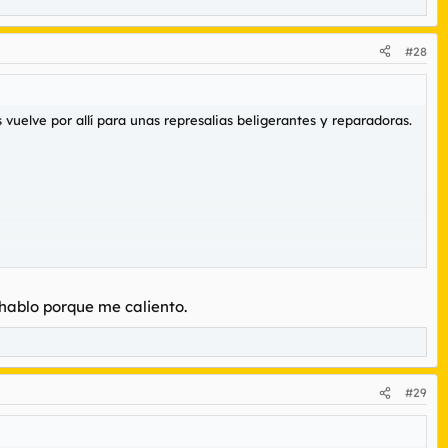
#28
 vuelve por allí para unas represalias beligerantes y reparadoras.
 hablo porque me caliento.
on tarjeta. Podías pagar sin problema incluso el café de un euro.
nciona porque aquí no declara ni el tato.
#29