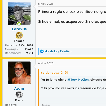
a
6 Nov 2025
c
c
Primera regla del sexto sentido: no igno
i
o
n
Si huele mal, es asqueroso. Si notas que
e
s
Lord90s
:
Frikazo
Registro
8 Oct 2024
Mensajes
13.627
Morzhilla
y
Relativo
R
Reacciones
9.711
e
a
6 Nov 2025
c
c
i
serdo rebuznó:
o
n
Ya te lo ha dicho
@Troy McClon
, olvídate 
e
s
Y la próxima vez mira las reseñas de loqie
Asam
:
Freak
Registro
Jejeje