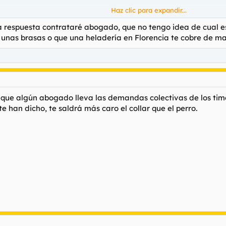
Haz clic para expandir...
 respuesta contrataré abogado, que no tengo idea de cual es 
 unas brasas o que una heladería en Florencia te cobre de m
o así, ya era obligatorio que todo establecimiento tuviera para pagar c
 tienen, te ponen una compra mínima o directamente te dicen que no fu
ro que algún abogado lleva las demandas colectivas de los tim
te han dicho, te saldrá más caro el collar que el perro.