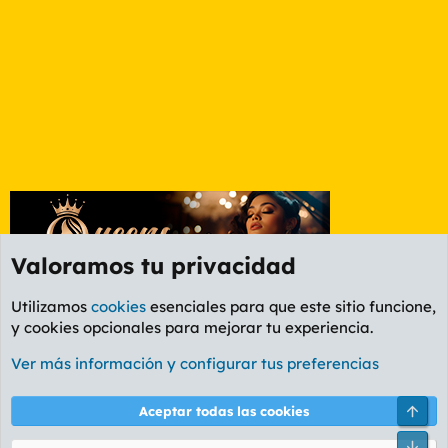
Valoramos tu privacidad
Utilizamos
cookies
esenciales para que este sitio funcione,
y cookies opcionales para mejorar tu experiencia.
Foro General
Ver más información y configurar tus preferencias
Cookies
PL OLDSTYLE AMARILLO
Cambiar fuente
Español (ES)
Arri
Aceptar todas las cookies
Contáctanos
Términos y reglas
Política de privacidad
Ayuda
R
Pie