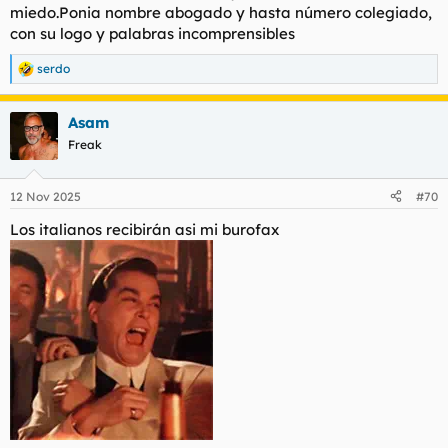
miedo.Ponia nombre abogado y hasta número colegiado,
con su logo y palabras incomprensibles
serdo
R
e
a
Asam
c
c
Freak
i
o
n
12 Nov 2025
#70
e
s
Los italianos recibirán asi mi burofax
: