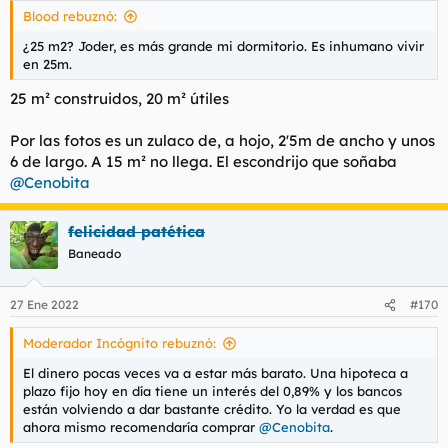
s
Blood rebuznó:
:
¿25 m2? Joder, es más grande mi dormitorio. Es inhumano vivir
en 25m.
25 m² construidos, 20 m² útiles
Por las fotos es un zulaco de, a hojo, 2'5m de ancho y unos
6 de largo. A 15 m² no llega. El escondrijo que soñaba
@Cenobita
felicidad patética
Baneado
27 Ene 2022
#170
Moderador Incógnito rebuznó:
El dinero pocas veces va a estar más barato. Una hipoteca a
plazo fijo hoy en día tiene un interés del 0,89% y los bancos
están volviendo a dar bastante crédito. Yo la verdad es que
ahora mismo recomendaría comprar
@Cenobita
.