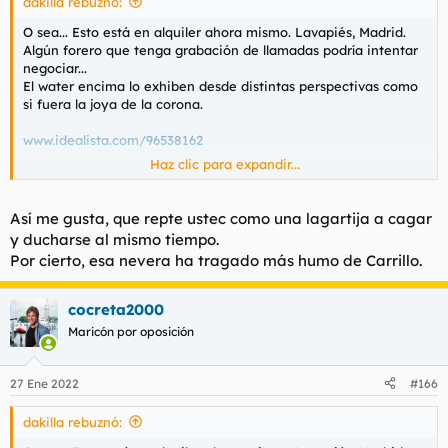
dakilla rebuznó:
:
O sea... Esto está en alquiler ahora mismo. Lavapiés, Madrid.
Algún forero que tenga grabación de llamadas podría intentar
negociar...
El water encima lo exhiben desde distintas perspectivas como
si fuera la joya de la corona.
www.idealista.com/96538162
Haz clic para expandir...
También se puede chatear con un tal Luis.
Así me gusta, que repte ustec como una lagartija a cagar
y ducharse al mismo tiempo.
Por cierto, esa nevera ha tragado más humo de Carrillo.
cocreta2000
Maricón por oposición
27 Ene 2022
#166
dakilla rebuznó: