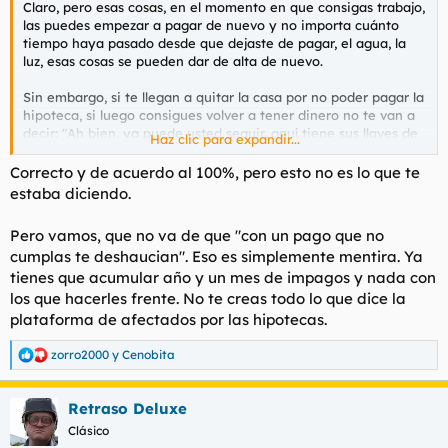
Claro, pero esas cosas, en el momento en que consigas trabajo,
l
i
las puedes empezar a pagar de nuevo y no importa cuánto
t
o
tiempo haya pasado desde que dejaste de pagar, el agua, la
e
luz, esas cosas se pueden dar de alta de nuevo.
m
a
Sin embargo, si te llegan a quitar la casa por no poder pagar la
hipoteca, si luego consigues volver a tener dinero no te van a
decir: "Ah bien, ya puede usted seguir, aquí tiene sus llaves de
Haz clic para expandir...
vuelta". No, te quedaste en la calle. Y si estás en la calle ya no
puedes dar de alta ni agua, ni luz, ni hostias. Tener casa o no
Correcto y de acuerdo al 100%, pero esto no es lo que te
tenerla es la diferencia entre simplemente tener deudas y ser
estaba diciendo.
un indigente, cualitativamente no es lo mismo. Y precisamente
si uno tiene problemas mentales, quedarse en la calle ya es la
Pero vamos, que no va de que "con un pago que no
condena definitiva. Imagíname a mi en la calle, en serio.
cumplas te deshaucian". Eso es simplemente mentira. Ya
tienes que acumular año y un mes de impagos y nada con
los que hacerles frente. No te creas todo lo que dice la
plataforma de afectados por las hipotecas.
zorro2000
y
Cenobita
R
e
a
Retraso Deluxe
c
c
Clásico
i