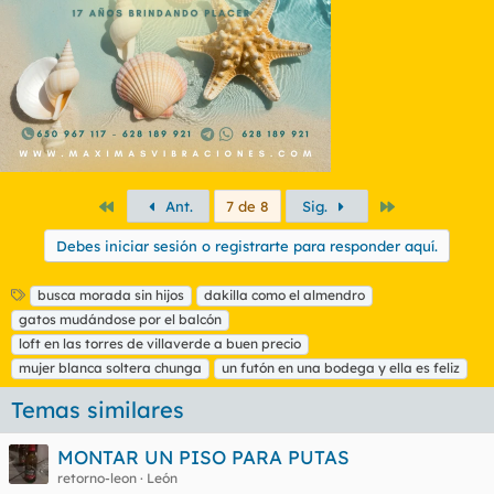
e
s
:
Primero
Último
Ant.
7 de 8
Sig.
Debes iniciar sesión o registrarte para responder aquí.
E
busca morada sin hijos
dakilla como el almendro
t
gatos mudándose por el balcón
i
loft en las torres de villaverde a buen precio
q
mujer blanca soltera chunga
un futón en una bodega y ella es feliz
u
e
Temas similares
t
a
s
MONTAR UN PISO PARA PUTAS
retorno-leon
León