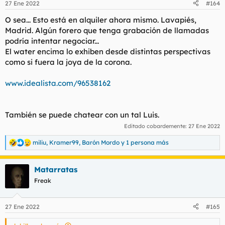
27 Ene 2022
#164
e
s
O sea... Esto está en alquiler ahora mismo. Lavapiés,
:
Madrid. Algún forero que tenga grabación de llamadas
podría intentar negociar...
El water encima lo exhiben desde distintas perspectivas
como si fuera la joya de la corona.
www.idealista.com/96538162
También se puede chatear con un tal Luis.
Editado cobardemente:
27 Ene 2022
miliu
,
Kramer99
,
Barón Mordo
y 1 persona más
R
e
a
Matarratas
c
c
Freak
i
o
n
27 Ene 2022
#165
e
s