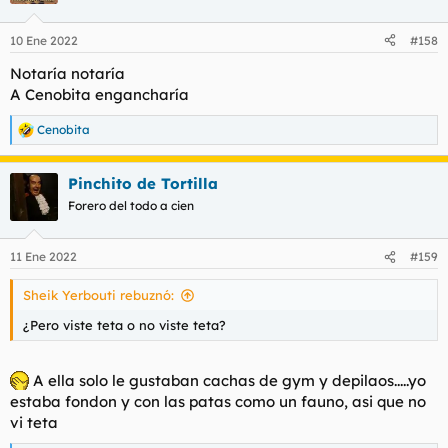
10 Ene 2022
#158
Notaría notaría
A Cenobita engancharía
Cenobita
R
e
a
Pinchito de Tortilla
c
c
Forero del todo a cien
i
o
n
11 Ene 2022
#159
e
s
Sheik Yerbouti rebuznó:
:
¿Pero viste teta o no viste teta?
A ella solo le gustaban cachas de gym y depilaos.....yo
estaba fondon y con las patas como un fauno, asi que no
vi teta