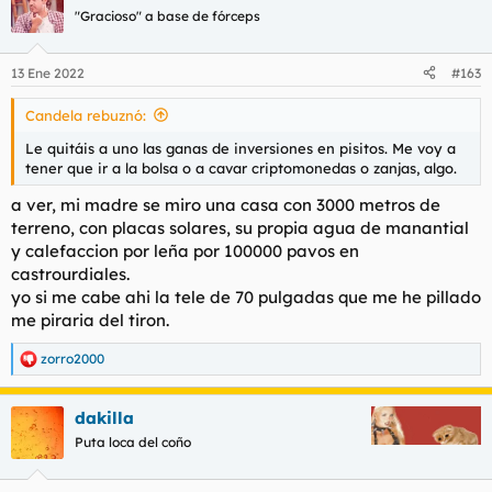
c
"Gracioso" a base de fórceps
i
o
n
13 Ene 2022
#163
e
s
Candela rebuznó:
:
Le quitáis a uno las ganas de inversiones en pisitos. Me voy a
tener que ir a la bolsa o a cavar criptomonedas o zanjas, algo.
a ver, mi madre se miro una casa con 3000 metros de
terreno, con placas solares, su propia agua de manantial
y calefaccion por leña por 100000 pavos en
castrourdiales.
yo si me cabe ahi la tele de 70 pulgadas que me he pillado
me piraria del tiron.
zorro2000
R
e
a
dakilla
c
c
Puta loca del coño
i
o
n