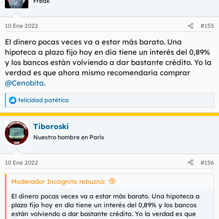
Freak
cuando ves que no hay gastos fijos de hipoteca, pero tengo
colegas con 35 mileuristas o menos viviendo en cuchitriles que
dan verguenza que se alquilen eso o viviendo en pisos
10 Ene 2022
#155
compartidos con 4 personas mas que debes hacer cola para ir
El dinero pocas veces va a estar más barato. Una
a mear y ducharte por las mañanas
hipoteca a plazo fijo hoy en día tiene un interés del 0,89%
Lo de los pisos en madrid va a ser la historia interminable para
y los bancos están volviendo a dar bastante crédito. Yo la
muchos
verdad es que ahora mismo recomendaría comprar
@Cenobita
.
felicidad patética
R
e
a
Tiboroski
c
c
Nuestro hombre en París
i
o
n
10 Ene 2022
#156
e
s
Moderador Incógnito rebuznó:
:
El dinero pocas veces va a estar más barato. Una hipoteca a
plazo fijo hoy en día tiene un interés del 0,89% y los bancos
están volviendo a dar bastante crédito. Yo la verdad es que