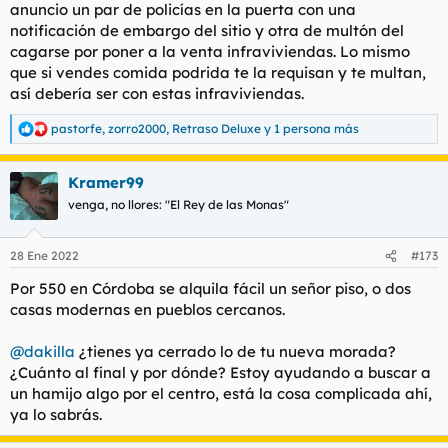
anuncio un par de policías en la puerta con una
notificación de embargo del sitio y otra de multón del
cagarse por poner a la venta infraviviendas. Lo mismo
que si vendes comida podrida te la requisan y te multan,
así debería ser con estas infraviviendas.
pastorfe
,
zorro2000
,
Retraso Deluxe
y 1 persona más
R
e
a
Kramer99
c
c
venga, no llores: "El Rey de las Monas"
i
o
n
28 Ene 2022
#173
e
s
Por 550 en Córdoba se alquila fácil un señor piso, o dos
:
casas modernas en pueblos cercanos.
@dakilla
¿tienes ya cerrado lo de tu nueva morada?
¿Cuánto al final y por dónde? Estoy ayudando a buscar a
un hamijo algo por el centro, está la cosa complicada ahí,
ya lo sabrás.