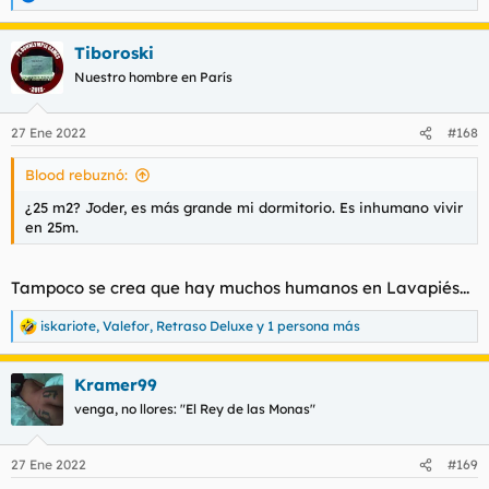
R
e
a
Tiboroski
c
c
Nuestro hombre en París
i
o
n
27 Ene 2022
#168
e
s
Blood rebuznó:
:
¿25 m2? Joder, es más grande mi dormitorio. Es inhumano vivir
en 25m.
Tampoco se crea que hay muchos humanos en Lavapiés...
iskariote
,
Valefor
,
Retraso Deluxe
y 1 persona más
R
e
a
Kramer99
c
c
venga, no llores: "El Rey de las Monas"
i
o
n
27 Ene 2022
#169
e