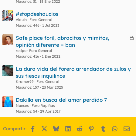
Masunos
31
18 Ene 2022
#stopdeshaucios
Alduin
Foro General
Masunos
446
1 Jul 2023
Safe place foril, abracitos y mimitos,
e
opinión diferente = ban
r
redpo
Foro General
r
Masunos
416
1 Ene 2022
La dura vida del forero arrendador de zulos y
sus tiesos inquilinos
o
Kramer99
Foro General
Masunos
157
23 Mar 2025
Dakilla en busca del amor perdido 7
Nueces
Foro Rapiñas
Masunos
54
29 Abr 2017
Facebook
X
Bluesky
LinkedIn
Reddit
Pinterest
Tumblr
WhatsA
Em
Compartir: