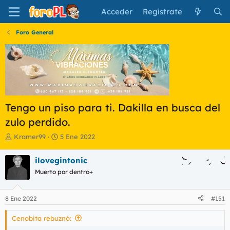
Acceder
Regístrate
Foro General
Tengo un piso para ti. Dakilla en busca del
zulo perdido.
I
F
Kramer99
5 Ene 2022
n
e
i
c
ilovegintonic
c
h
Muerto por dentro+
i
a
a
d
d
e
8 Ene 2022
#151
o
i
r
n
Cenobita rebuznó:
d
i
e
c