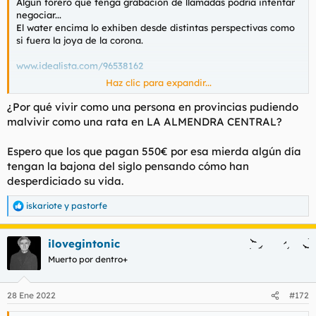
Algún forero que tenga grabación de llamadas podría intentar
negociar...
El water encima lo exhiben desde distintas perspectivas como
si fuera la joya de la corona.
www.idealista.com/96538162
Haz clic para expandir...
También se puede chatear con un tal Luis.
¿Por qué vivir como una persona en provincias pudiendo
malvivir como una rata en LA ALMENDRA CENTRAL?
Espero que los que pagan 550€ por esa mierda algún día
tengan la bajona del siglo pensando cómo han
desperdiciado su vida.
iskariote
y
pastorfe
R
e
a
ilovegintonic
c
c
Muerto por dentro+
i
o
n
28 Ene 2022
#172
e
s