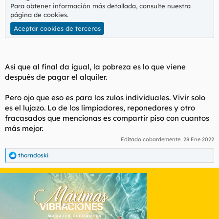
Para obtener información más detallada, consulte nuestra
página de cookies
.
Aceptar cookies de terceros
Así que al final da igual, la pobreza es lo que viene
después de pagar el alquiler.
Pero ojo que eso es para los zulos individuales. Vivir solo
es el lujazo. Lo de los limpiadores, reponedores y otro
fracasados que mencionas es compartir piso con cuantos
más mejor.
Editado cobardemente:
28 Ene 2022
thorndoski
R
e
a
c
c
i
o
n