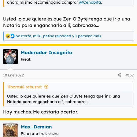
ahora mismo recomendaría comprar
@Cenobita
.
Usted lo que quiere es que Zen O'Byte tenga que ir a una
Notaría para engancharlo allí, cabronazo...
pastorfe
,
miliu
,
petiso reloaded
y 1 persona más
R
e
a
Moderador Incógnito
c
c
Freak
i
o
n
10 Ene 2022
#157
e
s
Tiboroski rebuznó:
:
Usted lo que quiere es que Zen O'Byte tenga que ir a una
Notaría para engancharlo allí, cabronazo...
Hay muchas. Me costaría acertar.
Max_Demian
Puta rata traicionera