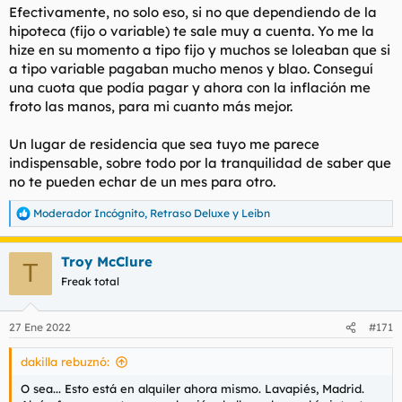
Efectivamente, no solo eso, si no que dependiendo de la
hipoteca (fijo o variable) te sale muy a cuenta. Yo me la
hize en su momento a tipo fijo y muchos se loleaban que si
a tipo variable pagaban mucho menos y blao. Conseguí
una cuota que podía pagar y ahora con la inflación me
froto las manos, para mi cuanto más mejor.
Un lugar de residencia que sea tuyo me parece
indispensable, sobre todo por la tranquilidad de saber que
no te pueden echar de un mes para otro.
Moderador Incógnito
,
Retraso Deluxe
y
Leibn
R
e
a
Troy McClure
c
T
c
Freak total
i
o
n
27 Ene 2022
#171
e
s
dakilla rebuznó:
:
O sea... Esto está en alquiler ahora mismo. Lavapiés, Madrid.