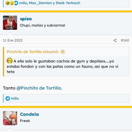
miliu
,
Max_Demian
y
Sheik Yerbouti
R
e
a
spizo
c
c
Chupi, moñas y subnormal
i
o
n
11 Ene 2022
#160
e
s
Pinchito de Tortilla rebuznó:
:
A ella solo le gustaban cachas de gym y depilaos.....yo
estaba fondon y con las patas como un fauno, asi que no vi
teta
Tanto
@Pinchito de Tortilla
.
miliu
R
e
a
Candela
c
c
Freak
i
o