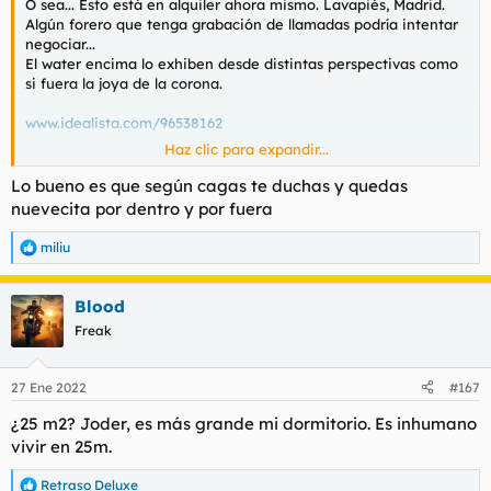
O sea... Esto está en alquiler ahora mismo. Lavapiés, Madrid.
Algún forero que tenga grabación de llamadas podría intentar
negociar...
El water encima lo exhiben desde distintas perspectivas como
si fuera la joya de la corona.
www.idealista.com/96538162
Haz clic para expandir...
También se puede chatear con un tal Luis.
Lo bueno es que según cagas te duchas y quedas
nuevecita por dentro y por fuera
miliu
R
e
a
Blood
c
c
Freak
i
o
n
27 Ene 2022
#167
e
s
¿25 m2? Joder, es más grande mi dormitorio. Es inhumano
:
vivir en 25m.
Retraso Deluxe