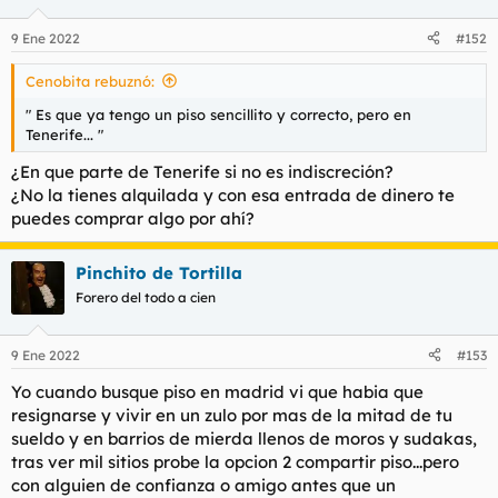
o
n
9 Ene 2022
#152
e
s
Cenobita rebuznó:
:
" Es que ya tengo un piso sencillito y correcto, pero en
Tenerife... "
¿En que parte de Tenerife si no es indiscreción?
¿No la tienes alquilada y con esa entrada de dinero te
puedes comprar algo por ahí?
Pinchito de Tortilla
Forero del todo a cien
9 Ene 2022
#153
Yo cuando busque piso en madrid vi que habia que
resignarse y vivir en un zulo por mas de la mitad de tu
sueldo y en barrios de mierda llenos de moros y sudakas,
tras ver mil sitios probe la opcion 2 compartir piso...pero
con alguien de confianza o amigo antes que un