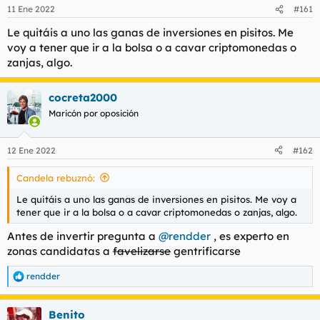
n
11 Ene 2022
#161
e
s
Le quitáis a uno las ganas de inversiones en pisitos. Me
:
voy a tener que ir a la bolsa o a cavar criptomonedas o
zanjas, algo.
cocreta2000
Maricón por oposición
12 Ene 2022
#162
Candela rebuznó:
Le quitáis a uno las ganas de inversiones en pisitos. Me voy a
tener que ir a la bolsa o a cavar criptomonedas o zanjas, algo.
Antes de invertir pregunta a
@rendder
, es experto en
zonas candidatas a
favelizarse
gentrificarse
rendder
R
e
a
Benito
c