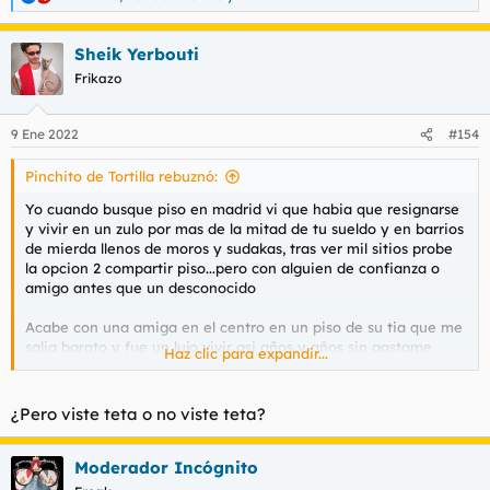
R
e
a
Sheik Yerbouti
c
c
Frikazo
i
o
n
9 Ene 2022
#154
e
s
Pinchito de Tortilla rebuznó:
:
Yo cuando busque piso en madrid vi que habia que resignarse
y vivir en un zulo por mas de la mitad de tu sueldo y en barrios
de mierda llenos de moros y sudakas, tras ver mil sitios probe
la opcion 2 compartir piso...pero con alguien de confianza o
amigo antes que un desconocido
Acabe con una amiga en el centro en un piso de su tia que me
salia barato y fue un lujo vivir asi años y años sin gastame
Haz clic para expandir...
mucha pasta y teniendo solo a compartir con una persona,
ahora vivo en un piso de mi tia que palmo y me lo dejo en
herencia al no tener ella hijos y menudo lujo, solo tuve que
¿Pero viste teta o no viste teta?
pagar el valor catastral o como se llame eso
Te cambia mucho la vida cuando no pagas hipoteca y tienes
Moderador Incógnito
casa ya para los restos, hasta con un sueldo cutre se vive bien