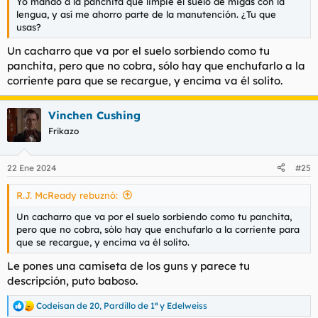
Yo mando a la panchita que limpie el suelo de migas con la
lengua, y así me ahorro parte de la manutención. ¿Tu que
usas?
Un cacharro que va por el suelo sorbiendo como tu
panchita, pero que no cobra, sólo hay que enchufarlo a la
corriente para que se recargue, y encima va él solito.
Vinchen Cushing
Frikazo
22 Ene 2024
#25
R.J. McReady rebuznó:
Un cacharro que va por el suelo sorbiendo como tu panchita,
pero que no cobra, sólo hay que enchufarlo a la corriente para
que se recargue, y encima va él solito.
Le pones una camiseta de los guns y parece tu
descripción, puto baboso.
Codeisan de 20
,
Pardillo de 1ª
y
Edelweiss
R