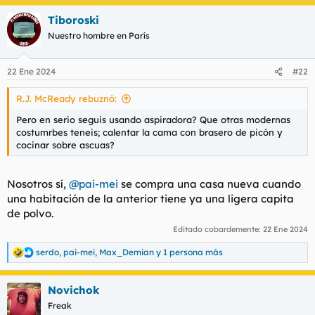
Tiboroski
Nuestro hombre en París
22 Ene 2024
#22
R.J. McReady rebuznó:
Pero en serio seguis usando aspiradora? Que otras modernas
costumrbes teneis; calentar la cama con brasero de picón y
cocinar sobre ascuas?
Nosotros sí,
@pai-mei
se compra una casa nueva cuando
una habitación de la anterior tiene ya una ligera capita
de polvo.
Editado cobardemente:
22 Ene 2024
serdo
,
pai-mei
,
Max_Demian
y 1 persona más
R
e
a
Novichok
c
c
Freak
i