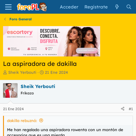
Acceder
Regístrate
Foro General
La aspiradora de dakilla
I
F
Sheik Yerbouti
21 Ene 2024
n
e
i
c
Sheik Yerbouti
c
h
Frikazo
i
a
a
d
d
e
21 Ene 2024
#1
o
i
r
n
dakilla rebuznó:
d
i
e
c
Me han regalado una aspiradora rowenta con un montón de
l
i
accesorios que es una mierda.