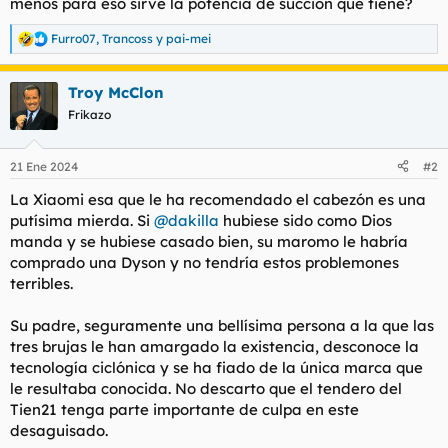
menos para eso sirve la potencia de succión que tiene?
Furro07
,
Trancoss
y
pai-mei
R
e
a
Troy McClon
c
c
Frikazo
i
o
n
21 Ene 2024
#2
e
s
La Xiaomi esa que le ha recomendado el cabezón es una
:
putísima mierda. Si
@dakilla
hubiese sido como Dios
manda y se hubiese casado bien, su maromo le habría
comprado una Dyson y no tendría estos problemones
terribles.
Su padre, seguramente una bellísima persona a la que las
tres brujas le han amargado la existencia, desconoce la
tecnología ciclónica y se ha fiado de la única marca que
le resultaba conocida. No descarto que el tendero del
Tien21 tenga parte importante de culpa en este
desaguisado.