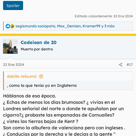
Spoiler
Editado cobardemente:
22 Ene 2024
segismundo sociopata
,
Max_Demian
,
Kramer99
y 3 más
R
e
a
Codeisan de 20
c
c
Muerto por dentro
i
o
n
22 Ene 2024
#17
e
s
dakilla rebuznó:
:
, como la que tenía yo en Inglaterra
Háblanos de esa época.
¿ Echas de menos los días brumosos? ¿ vivías en el
Londres señorial del norte o donde te apuñalan por un
cigarro?¿ probaste las empanadas de Cornualles?
¿ vistes las tierras bajas de Kent ?
Son como la albufera de valenciana pero con ingleses .
¿ Conducías por la derecha y le decías a la gente "