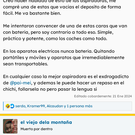
Creo haber hablado de esto de las aspiradoras, me
:
compré una de estas que vacias el deposito de forma
fácil. Me va bastante bien.
Me intentaron convencer de una de estas caras que van
con bateria, pero soy contrario a todo eso. Simple,
práctico y potente, como los coches como todo.
En los aparatos electricos nunca bateria. Quitando
portátiles y móviles y aparatos que irremediablemente
sean transportables.
En cualquier caso la mejor aspiradora es el exdrogadicto
de
@pai-mei
, y ademas le puede hacer un repaso en el
chichi, follarsela no pero pasar la lengua sí
Editado cobardemente:
21 Ene 2024
serdo
,
Kramer99
,
Alcaudon
y 1 persona más
R
e
a
el viejo dela montaña
c
c
Muerto por dentro
i