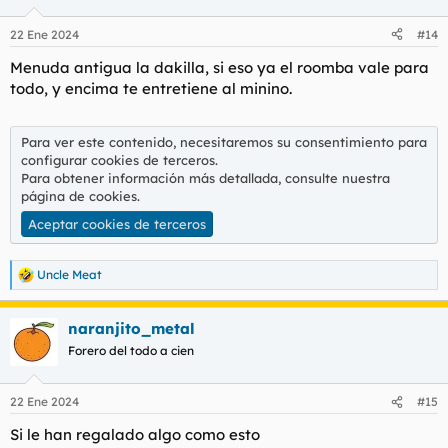
o
n
22 Ene 2024
#14
e
s
Menuda antigua la dakilla, si eso ya el roomba vale para
:
todo, y encima te entretiene al minino.
Para ver este contenido, necesitaremos su consentimiento para
configurar cookies de terceros.
Para obtener información más detallada, consulte nuestra
página de cookies
.
Aceptar cookies de terceros
Uncle Meat
R
e
a
naranjito_metal
c
c
Forero del todo a cien
i
o
n
22 Ene 2024
#15
e
s
Si le han regalado algo como esto
: