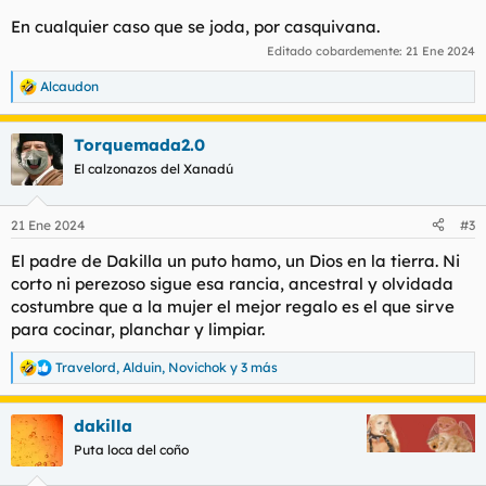
En cualquier caso que se joda, por casquivana.
Editado cobardemente:
21 Ene 2024
Alcaudon
R
e
a
Torquemada2.0
c
c
El calzonazos del Xanadú
i
o
n
21 Ene 2024
#3
e
s
El padre de Dakilla un puto hamo, un Dios en la tierra. Ni
:
corto ni perezoso sigue esa rancia, ancestral y olvidada
costumbre que a la mujer el mejor regalo es el que sirve
para cocinar, planchar y limpiar.
Travelord
,
Alduin
,
Novichok
y 3 más
R
e
a
dakilla
c
c
Puta loca del coño
i
o