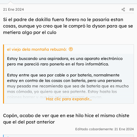
o
n
21 Ene 2024
#8
e
s
Si el padre de dakilla fuera forero no le pasaría estan
:
cosas, aunque yo creo que le compró la dyson para que se
metiera algo por el culo
el viejo dela montaña rebuznó:
Estoy buscando una aspiradora, es una aparato electrónico
pero me pareció raro ponerlo en el foro informática.
Estoy entre que sea por cable o por batería, normalmente
estoy en contra de las cosas con batería, pero una persona
muy pesada me recomienda que sea de batería que es mucho
mas cómoda, yo quiero que sea potente. Estoy hasta los
cojones barrer y que las pelusas vengan y vayan.
Haz clic para expandir...
Supongo que muchos usareis chachas de metro y medio o
menos con nombres variopintos, pero alguno supongo que se
Copón, acabo de ver que en ese hilo hice el mismo chiste
habrá encontrado con este dilema, es un tema serio.
que el del post anterior
Editado cobardemente:
21 Ene 2024