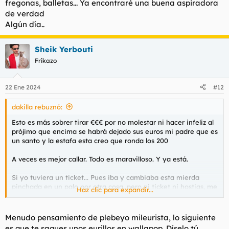
fregonas, balletas... Ya encontraré una buena aspiradora
de verdad
Algún día..
Sheik Yerbouti
Frikazo
22 Ene 2024
#12
dakilla rebuznó:
Esto es más sobrer tirar €€€ por no molestar ni hacer infeliz al
prójimo que encima se habrá dejado sus euros mi padre que es
un santo y la estafa esta creo que ronda los 200
A veces es mejor callar. Todo es maravilloso. Y ya está.
Si yo tuviera un ticket... Pues iba y cambiaba esta mierda
pinchada en un palo por otra cosa, pero ni ticket ni hostias, me
Haz clic para expandir...
han dado la caja con la mierda esta y arreando. Así que ahí se
queda la cosa. Tengo escobas, fregonas, balletas... Ya
encontraré una buena aspiradora de verdad
Menudo pensamiento de plebeyo mileurista, lo siguiente
Algún día..
es que te saques unos eurillos en wallapop. Díselo tú,