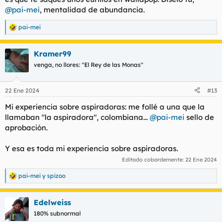
@pai-mei
, mentalidad de abundancia.
pai-mei
R
e
a
Kramer99
c
c
venga, no llores: "El Rey de las Monas"
i
o
n
22 Ene 2024
#13
e
s
Mi experiencia sobre aspiradoras: me follé a una que la
:
llamaban "la aspiradora", colombiana...
@pai-mei
sello de
aprobación.
Y esa es toda mi experiencia sobre aspiradoras.
Editado cobardemente:
22 Ene 2024
pai-mei
y
spizoo
R
e
a
Edelweiss
c
c
180% subnormal
i