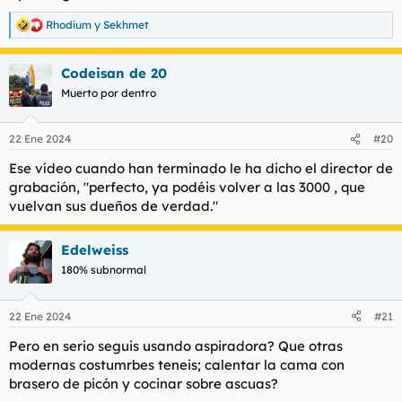
Qué escándalo.
Rhodium
y
Sekhmet
R
e
a
Mi suegra nos regaló una Nilfisk GM80 que aspira como un
Codeisan de 20
c
demonio. Mi gata teme que ese cacharro le robe el alma y se
c
esconde. Es un buen cacharro.
Muerto por dentro
i
o
Entiendo la frustración de mi amiga
@dakilla
, porque en esta
n
22 Ene 2024
#20
vida hay que ser como la gitana combinadora (vid. infra), tener
e
los geles de baño organizados por colores, no tener de ná pero
s
Ese vídeo cuando han terminado le ha dicho el director de
todo muy limpio, tener un cestito de
espinzas
para la ropa...
:
grabación, "perfecto, ya podéis volver a las 3000 , que
vuelvan sus dueños de verdad."
Spoiler
Edelweiss
180% subnormal
22 Ene 2024
#21
Pero en serio seguis usando aspiradora? Que otras
modernas costumrbes teneis; calentar la cama con
brasero de picón y cocinar sobre ascuas?