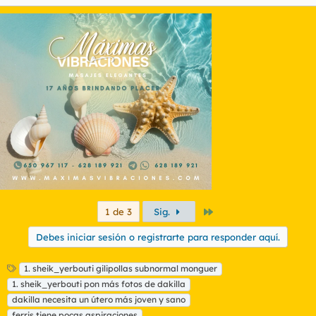
e
a
c
c
i
o
n
e
s
:
Último
1 de 3
Sig.
Debes iniciar sesión o registrarte para responder aquí.
E
1. sheik_yerbouti gilipollas subnormal monguer
t
1. sheik_yerbouti pon más fotos de dakilla
i
dakilla necesita un útero más joven y sano
q
ferris tiene pocas aspiraciones