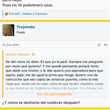
Pues no. Ni puñeterero caso.
Furro07
,
Jmiero
y
Trancoss
R
e
a
Trujamán
c
c
Freak
i
o
n
21 Ene 2024
#5
e
s
dakilla rebuznó:
:
De ahí viene mi dolor. Es que yo la pedí. Siempre me pregunta
por reyes qué quieres? Y me quedé pensando porque tenía
que darle una misión, y le dije quiero una aspiradora pero que
aspire, papi, me da igual la pinta que tenga. Quiero una de
carricoche que sea capaz de arrancar puertas, como la mía
vieja que venía con la casa, como la que tenéis vosotros, como
la que tenía yo en Inglaterra, Henry de hoover. Un chisme con
ruedas con su tubo que sea capaz de tragarse a una persona
Haz clic para expandir...
en un momento dado. No quiero moderneces.
¿Y cómo se desharía del cadáver después?
Es que a él le gusta la tecnología y tal y pensé mira qué bien. Y