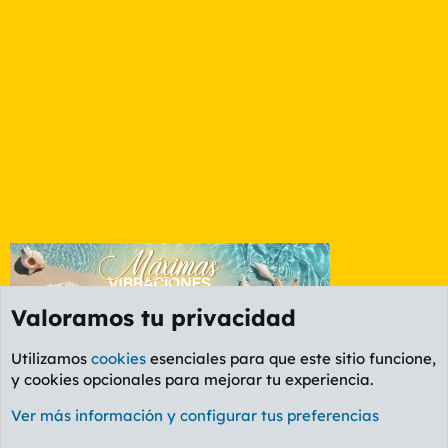
Valoramos tu privacidad
Utilizamos
cookies
esenciales para que este sitio funcione,
y cookies opcionales para mejorar tu experiencia.
Foro General
Ver más información y configurar tus preferencias
Cookies
PL OLDSTYLE AMARILLO
Cambiar fuente
Español (ES)