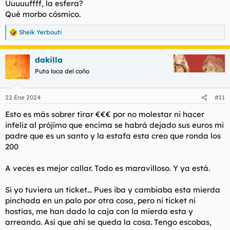
Uuuuuffff, la esfera?
Qué morbo cósmico.
Sheik Yerbouti
R
e
a
dakilla
c
c
Puta loca del coño
i
o
n
22 Ene 2024
#11
e
s
Esto es más sobrer tirar €€€ por no molestar ni hacer
:
infeliz al prójimo que encima se habrá dejado sus euros mi
padre que es un santo y la estafa esta creo que ronda los
200
A veces es mejor callar. Todo es maravilloso. Y ya está.
Si yo tuviera un ticket... Pues iba y cambiaba esta mierda
pinchada en un palo por otra cosa, pero ni ticket ni
hostias, me han dado la caja con la mierda esta y
arreando. Así que ahí se queda la cosa. Tengo escobas,