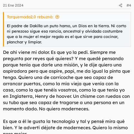
n
21 Ene 2024
#4
e
s
Torquemada2.0 rebuznó:
:
El padre de Dakilla un puto hamo, un Dios en la tierra. Ni corto
ni perezoso sigue esa rancia, ancestral y olvidada costumbre
que a la mujer el mejor regalo es el que sirve para cocinar,
planchar y limpiar.
De ahí viene mi dolor. Es que yo la pedí. Siempre me
pregunta por reyes qué quieres? Y me quedé pensando
porque tenía que darle una misión, y le dije quiero una
aspiradora pero que aspire, papi, me da igual la pinta que
tenga. Quiero una de carricoche que sea capaz de
arrancar puertas, como la mía vieja que venía con la
casa, como la que tenéis vosotros, como la que tenía yo
en Inglaterra, Henry de hoover. Un chisme con ruedas con
su tubo que sea capaz de tragarse a una persona en un
momento dado. No quiero moderneces.
Es que a él le gusta la tecnología y tal y pensé mira qué
bien. Y le advertí déjate de moderneces. Quiero lo mismo
pero mejor.