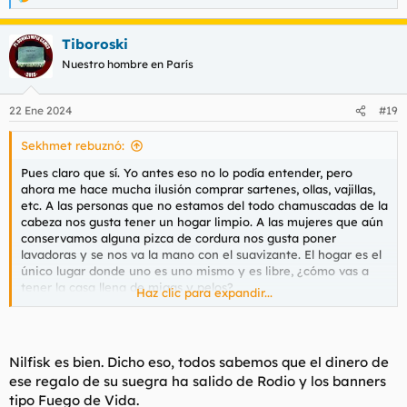
R
e
a
Tiboroski
c
c
Nuestro hombre en París
i
o
n
22 Ene 2024
#19
e
s
Sekhmet rebuznó:
:
Pues claro que sí. Yo antes eso no lo podía entender, pero
ahora me hace mucha ilusión comprar sartenes, ollas, vajillas,
etc. A las personas que no estamos del todo chamuscadas de la
cabeza nos gusta tener un hogar limpio. A las mujeres que aún
conservamos alguna pizca de cordura nos gusta poner
lavadoras y se nos va la mano con el suavizante. El hogar es el
único lugar donde uno es uno mismo y es libre, ¿cómo vas a
tener la casa llena de migas y pelos?
Haz clic para expandir...
Ayer escuchaba a un streamer decir que, en una casa tan
grande, necesitaría ayuda para limpiar, que igual cada 15 días
vendría la señora de la limpieza a levantar las alfombras. Que
Nilfisk es bien. Dicho eso, todos sabemos que el dinero de
una frecuencia de 1 limpieza cada 15 días ya estaba bien, que
ese regalo de su suegra ha salido de Rodio y los banners
total, la casa tampoco se iba a ensuciar tanto.
tipo Fuego de Vida.