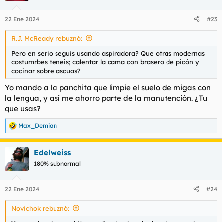
o
n
22 Ene 2024
#23
e
s
R.J. McReady rebuznó:
:
Pero en serio seguis usando aspiradora? Que otras modernas
costumrbes teneis; calentar la cama con brasero de picón y
cocinar sobre ascuas?
Yo mando a la panchita que limpie el suelo de migas con
la lengua, y así me ahorro parte de la manutención. ¿Tu
que usas?
Max_Demian
R
e
a
Edelweiss
c
c
180% subnormal
i
o
n
22 Ene 2024
#24
e
s
Novichok rebuznó:
: