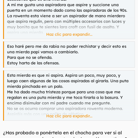
t
o
A mí me gusta una aspiradora que aspire y succione una
e
puerta en un momento dado como las aspiradoras de los 90s.
m
La rowenta esta viene a ser un aspirador de mano mierdero
a
que aspira regulín, pero con múltiples accesorios con luces y
muy bonita que te sientes lara croft con fusil de asalto. Y
aspira una mierda.
Haz clic para expandir...
Y cómo le digo a mi padre que eso es una mierda si no me ha
dado ticket regalo. Pues me quedo el chisme básico que es
Eso haré pero me da rabia no poder rechistar y decir esto es
como una aspiradora cutre de los chinos para el coche y a
una mierda papi vamos a cambiarlo.
decir que qué maravilla que nunca ví semejante aspirar. Jamás.
Para que no se ofenda.
Estoy harta de las ofensas.
Estoy triste. No me puedo ni quejar.
Esta mierda es que ni aspira. Aspira un poco, muy poco, y
luego caen algunas de las cosas aspiradas al girarla. Una puta
mierda pinchada en un palo.
Me ha dado mucha tristeza porque para una cosa que me
regalan es una puta mierda y me toca tirarla a la basura. Y
encima disimular con mi padre cuando me pregunte.
No se os ocurra comprar una aspiradora rowenta moderna.
Aspiráis más con una pajita de plástico.
Haz clic para expandir...
Menudo timo de mierda, qué pena que yo me tenga que callar
y no ir a la tienda a metérsela por el culo a quien se la haya
vendido.
¿Has probado a ponértela en el chocho para ver si al