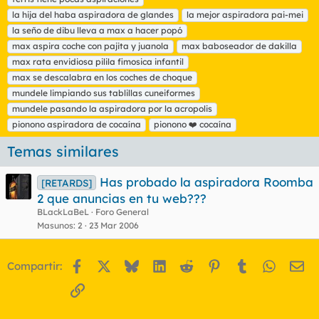
u
la hija del haba aspiradora de glandes
e
la mejor aspiradora pai-mei
t
la seño de dibu lleva a max a hacer popó
a
max aspira coche con pajita y juanola
max baboseador de dakilla
s
max rata envidiosa pilila fimosica infantil
max se descalabra en los coches de choque
mundele limpiando sus tablillas cuneiformes
mundele pasando la aspiradora por la acropolis
pionono aspiradora de cocaína
pionono ❤️ cocaína
Temas similares
Has probado la aspiradora Roomba
[RETARDS]
2 que anuncias en tu web???
BLackLaBeL
Foro General
Masunos
2
23 Mar 2006
Facebook
X
Bluesky
LinkedIn
Reddit
Pinterest
Tumblr
WhatsA
Em
Compartir:
Enlace