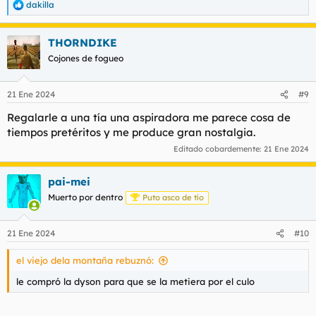
dakilla
R
e
a
THORNDIKE
c
c
Cojones de fogueo
i
o
n
21 Ene 2024
#9
e
s
Regalarle a una tía una aspiradora me parece cosa de
:
tiempos pretéritos y me produce gran nostalgia.
Editado cobardemente:
21 Ene 2024
pai-mei
Muerto por dentro
Puto asco de tío
21 Ene 2024
#10
el viejo dela montaña rebuznó:
le compró la dyson para que se la metiera por el culo